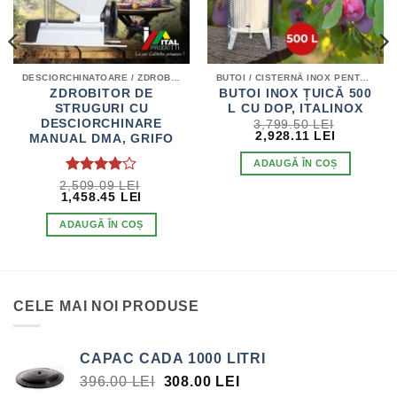
DESCIORCHINATOARE / ZDROBITOARE / HIDROPRESE
BUTOI / CISTERNĂ INOX PENTRU DISTILATE
ZDROBITOR DE
BUTOI INOX ȚUICĂ 500
EȚUL
STRUGURI CU
L CU DOP, ITALINOX
RENT
DESCIORCHINARE
3,799.50
LEI
TE:
PREȚUL
PREȚUL
2,928.11
LEI
MANUAL DMA, GRIFO
.00 LEI.
INIȚIAL
CURENT
A
ESTE:
ADAUGĂ ÎN COȘ
FOST:
2,928.11 
3,799.50 LEI.
EVALUAT
2,509.09
LEI
PREȚUL
PREȚUL
1,458.45
LEI
LA
4
INIȚIAL
CURENT
DIN 5
A
ESTE:
ADAUGĂ ÎN COȘ
FOST:
1,458.45 LEI.
2,509.09 LEI.
CELE MAI NOI PRODUSE
CAPAC CADA 1000 LITRI
PREȚUL
PREȚUL
396.00
LEI
308.00
LEI