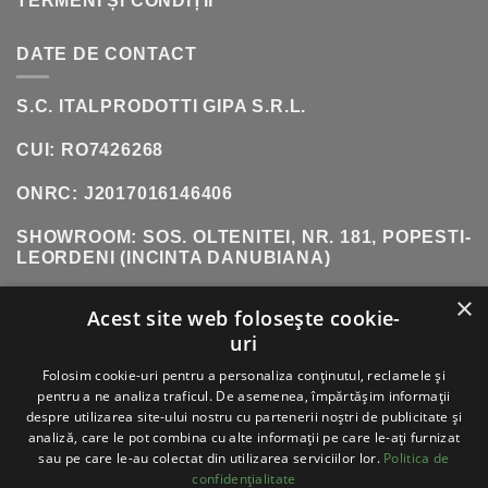
TERMENI ȘI CONDIȚII
DATE DE CONTACT
S.C. ITALPRODOTTI GIPA S.R.L.
CUI: RO7426268
ONRC: J2017016146406
SHOWROOM:
SOS. OLTENITEI, NR. 181, POPESTI-
LEORDENI (INCINTA DANUBIANA)
×
TELEFON:
0771 618 242
Acest site web folosește cookie-
uri
Folosim cookie-uri pentru a personaliza conținutul, reclamele și
VISA
PAYPAL
STRIPE
MASTERCARD
CASH
pentru a ne analiza traficul. De asemenea, împărtășim informații
ON
despre utilizarea site-ului nostru cu partenerii noștri de publicitate și
DELIVERY
ABOUT
BLOG
CONTACT
analiză, care le pot combina cu alte informații pe care le-ați furnizat
sau pe care le-au colectat din utilizarea serviciilor lor.
Politica de
ITALPRODOTTI - COPYRIGHT 2026 ©
TOATE
confidențialitate
DREPTURILE REZERVATE