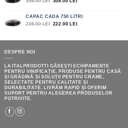
PREȚUL
PREȚUL
396.00
LEI
308.00
LEI
INIȚIAL
CURENT
A
ESTE:
CAPAC CADA 750 LITRI
FOST:
308.00 LEI.
PREȚUL
PREȚUL
236.00
LEI
222.00
LEI
396.00 LEI.
INIȚIAL
CURENT
A
ESTE:
FOST:
222.00 LEI.
236.00 LEI.
DESPRE NOI
LA ITALPRODOTTI GĂSEȘTI ECHIPAMENTE
PENTRU VINIFICAȚIE, PRODUSE PENTRU CASĂ
ȘI GRĂDINĂ ȘI SOLUȚII PENTRU CRAME,
SELECTATE PENTRU CALITATE ȘI
DURABILITATE. LIVRĂM RAPID ȘI OFERIM
SUPORT PENTRU ALEGEREA PRODUSELOR
POTRIVITE.