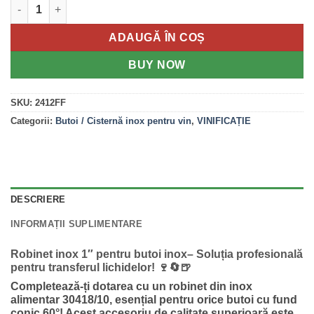
Cantitate Robinet Inox cu Bila 1" pentru Butoi Inox
ADAUGĂ ÎN COȘ
BUY NOW
SKU:
2412FF
Categorii:
Butoi / Cisternă inox pentru vin
,
VINIFICAȚIE
DESCRIERE
INFORMAȚII SUPLIMENTARE
Robinet inox 1″ pentru butoi inox– Soluția profesională
pentru transferul lichidelor! 🍷🔄🍺
Completează-ți dotarea cu un robinet din inox
alimentar 30418/10, esențial pentru orice butoi cu fund
conic 60°! Acest accesoriu de calitate superioară este