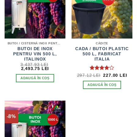
BUTOI / CISTERNĂ INOX PENTRU VIN
CĂDIȚE
BUTOI DE INOX
CADA / BUTOI PLASTIC
PENTRU VIN 500 L,
500 L, FABRICAT
ITALINOX
ITALIA
3,437.93
LEI
PREȚUL
PREȚUL
2,493.75
LEI
INIȚIAL
CURENT
EVALUAT
PREȚUL
PRE
297.12
LEI
227.00
LEI
A
ESTE:
ADAUGĂ ÎN COȘ
INIȚIAL
CUR
LA
4
FOST:
2,493.75 LEI.
A
EST
3,437.93 LEI.
DIN 5
ADAUGĂ ÎN COȘ
FOST:
227.
297.12 LEI.
-8%