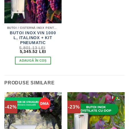
BUTOI / CISTERNĂ INOX PENTRU VIN
BUTOI INOX VIN 1000
L, ITALINOX + KIT
PNEUMATIC
5,801.13
LEI
PREȚUL
PREȚUL
5,345.52
LEI
INIȚIAL
CURENT
A
ESTE:
ADAUGĂ ÎN COȘ
FOST:
5,345.52 LEI.
5,801.13 LEI.
PRODUSE SIMILARE
-42%
-23%