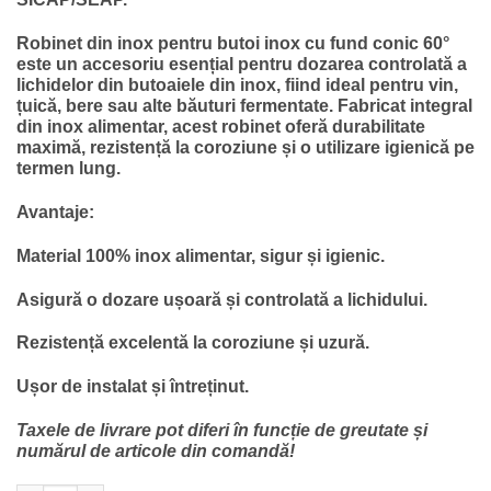
fost:
203.37 lei.
232.42 lei.
Robinet din inox pentru butoi inox cu fund conic 60°
este un accesoriu esențial pentru dozarea controlată a
lichidelor din butoaiele din inox, fiind ideal pentru vin,
țuică, bere sau alte băuturi fermentate. Fabricat integral
din inox alimentar, acest robinet oferă durabilitate
maximă, rezistență la coroziune și o utilizare igienică pe
termen lung.
Avantaje:
Material 100% inox alimentar, sigur și igienic.
Asigură o dozare ușoară și controlată a lichidului.
Rezistență excelentă la coroziune și uzură.
Ușor de instalat și întreținut.
Taxele de livrare pot diferi în funcție de greutate și
numărul de articole din comandă!