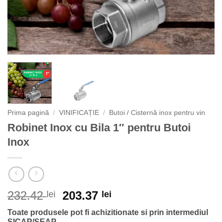
Prima pagină
/
VINIFICAȚIE
/
Butoi / Cisternă inox pentru vin
Robinet Inox cu Bila 1″ pentru Butoi
Inox
Prețul
Prețul
232.42
203.37
lei
lei
inițial
curent
Toate produsele pot fi achizitionate si prin intermediul
a
este:
SICAP/SEAP.