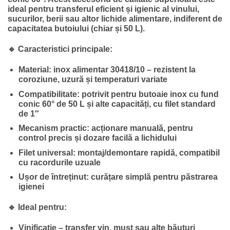
ideal pentru transferul eficient și igienic al vinului,
sucurilor, berii sau altor lichide alimentare, indiferent de
capacitatea butoiului (chiar și 50 L).
🔹 Caracteristici principale:
Material:
inox alimentar 30418/10 – rezistent la
coroziune, uzură și temperaturi variate
Compatibilitate:
potrivit pentru butoaie inox cu fund
conic 60° de 50 L și alte capacități, cu filet standard
de 1″
Mecanism practic:
acționare manuală, pentru
control precis și dozare facilă a lichidului
Filet universal:
montaj/demontare rapidă, compatibil
cu racordurile uzuale
Ușor de întreținut:
curățare simplă pentru păstrarea
igienei
🔹 Ideal pentru:
Vinificație – transfer vin, must sau alte băuturi