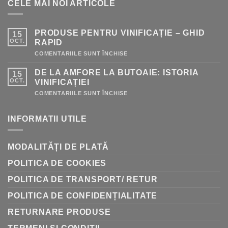
CELE MAI NOI ARTICOLE
PRODUSE PENTRU VINIFICAȚIE – GHID
15
OCT.
RAPID
PENTRU
COMENTARIILE SUNT ÎNCHISE
PRODUSE
PENTRU
DE LA AMFORE LA BUTOAIE: ISTORIA
15
VINIFICAȚIE
–
OCT.
VINIFICAȚIEI
GHID
RAPID
PENTRU
COMENTARIILE SUNT ÎNCHISE
DE
LA
AMFORE
INFORMATII UTILE
LA
BUTOAIE:
ISTORIA
VINIFICAȚIEI
MODALITĂȚI DE PLATĂ
POLITICA DE COOKIES
POLITICA DE TRANSPORT/ RETUR
POLITICA DE CONFIDENȚIALITATE
RETURNARE PRODUSE