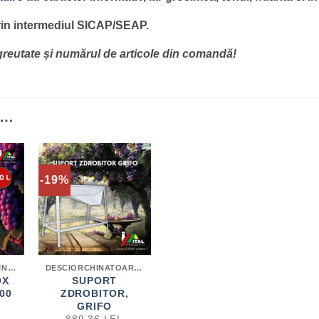
prin intermediul SICAP/SEAP.
e greutate și numărul de articole din comandă!
I…
-19%
BUTOI / CISTERNĂ INOX PENTRU VIN
DESCIORCHINATOARE / ZDROBITOARE / HIDROPRESE
OX
SUPORT
00
ZDROBITOR,
X
GRIFO