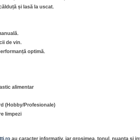
ălduță și lasă la uscat.
manuală.
cii de vin.
performanță optimă.
lastic alimentar
ard (Hobby/Profesionale)
re limpezi
ti.ro
au caracter informativ, iar grosimea, tonul, nuanta si int