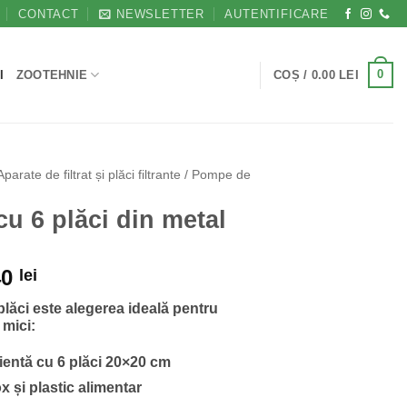
CONTACT
NEWSLETTER
AUTENTIFICARE
0
I
ZOOTEHNIE
COȘ /
0.00
LEI
Aparate de filtrat și plăci filtrante / Pompe de
 cu 6 plăci din metal
Prețul
40
lei
curent
 plăci este alegerea ideală pentru
este:
 mici:
1,478.40 lei.
0 lei.
cientă cu 6 plăci 20×20 cm
x și plastic alimentar