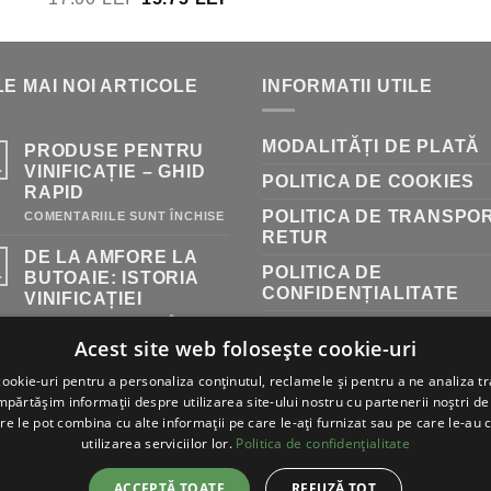
A
ESTE
INIȚIAL
CURENT
FOST:
222.0
A
ESTE:
236.00 LEI.
FOST:
15.75 LEI.
E MAI NOI ARTICOLE
INFORMATII UTILE
17.00 LEI.
MODALITĂȚI DE PLATĂ
PRODUSE PENTRU
.
VINIFICAȚIE – GHID
POLITICA DE COOKIES
RAPID
POLITICA DE TRANSPOR
PENTRU
COMENTARIILE SUNT ÎNCHISE
PRODUSE
RETUR
PENTRU
DE LA AMFORE LA
VINIFICAȚIE
POLITICA DE
–
.
BUTOAIE: ISTORIA
GHID
CONFIDENȚIALITATE
VINIFICAȚIEI
RAPID
PENTRU
COMENTARIILE SUNT ÎNCHISE
RETURNARE PRODUSE
DE
Acest site web folosește cookie-uri
LA
TERMENI ȘI CONDIȚII
AMFORE
LA
ookie-uri pentru a personaliza conținutul, reclamele și pentru a ne analiza tr
BUTOAIE:
ărtășim informații despre utilizarea site-ului nostru cu partenerii noștri de 
ISTORIA
re le pot combina cu alte informații pe care le-ați furnizat sau pe care le-au 
VINIFICAȚIEI
utilizarea serviciilor lor.
Politica de confidențialitate
ACCEPTĂ TOATE
REFUZĂ TOT