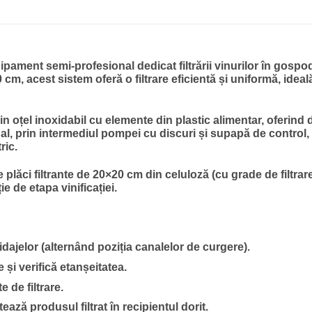
hipament semi-profesional dedicat filtrării vinurilor în gospod
 cm, acest sistem oferă o filtrare eficientă și uniformă, ideal
 oțel inoxidabil cu elemente din plastic alimentar, oferind d
al, prin intermediul pompei cu discuri și supapă de control,
ric.
e plăci filtrante de 20×20 cm din celuloză (cu grade de filtrare
 de etapa vinificației.
dajelor (alternând poziția canalelor de curgere).
și verifică etanșeitatea.
 de filtrare.
ează produsul filtrat în recipientul dorit.