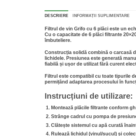
DESCRIERE
INFORMAȚII SUPLIMENTARE
Filtrul de vin Grifo cu 6 plăci este un ec
Cu o capacitate de 6 plăci filtrante 20×20
îmbuteliere.
Construcția solidă combină o carcasă din
lichidele. Presiunea este generată manu
fiabilă și ușor de utilizat fără curent elect
Filtrul este compatibil cu toate tipurile d
permițând adaptarea procesului în funcție
Instrucțiuni de utilizare:
Montează plăcile filtrante conform ghi
Strânge cadrul cu pompa de presiune 
Clătește sistemul cu apă curată înainte
Rulează lichidul (vinul/sucul) și colect