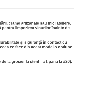
ării, crame artizanale sau mici ateliere.
ă pentru limpezirea vinurilor înainte de
urabilitate și siguranță în contact cu
 ceea ce face din acest model o opțiune
 de la grosier la steril – #1 până la #20),