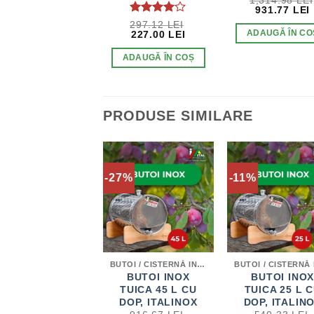
1,314.98
LEI
PREȚUL
931.77
LEI
INIȚIAL
EVALUAT
297.12
LEI
A
PREȚUL
PREȚUL
ADAUGĂ ÎN CO
LA
227.00
4
LEI
FOST:
INIȚIAL
CURENT
DIN 5
1,314.98 LE
A
ESTE:
ADAUGĂ ÎN COȘ
FOST:
227.00 LEI.
297.12 LEI.
PRODUSE SIMILARE
6%
-27%
-11%
DESCIORCHINATOARE / ZDROBITOARE / HIDROPRESE
BUTOI / CISTERNĂ INOX PENTRU DISTILATE
TOCĂTOR
BUTOI INOX
BUTOI INO
ENTRIFUGAL DE
TUICA 45 L CU
TUICA 25 L 
RUCTE, GRIFO
DOP, ITALINOX
DOP, ITALIN