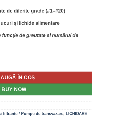
nte de diferite grade (#1–#20)
sucuri și lichide alimentare
în funcție de greutate și numărul de
plăci din metal
AUGĂ ÎN COȘ
BUY NOW
ăci filtrante / Pompe de transvazare
,
LICHIDARE