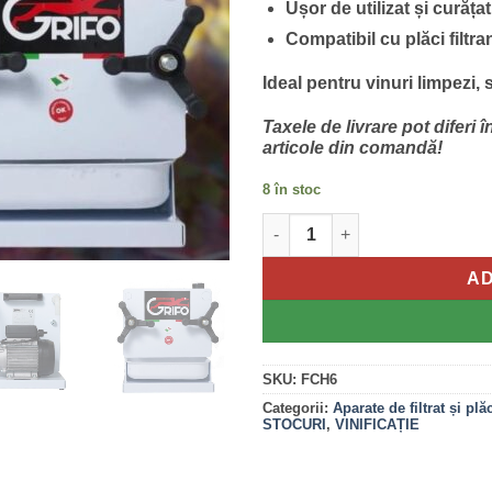
Ușor de utilizat și curățat
Compatibil cu plăci filtra
Ideal pentru vinuri limpezi, 
Taxele de livrare pot diferi 
articole din comandă!
8 în stoc
Cantitate Filtru Vin Grifo cu 6 
AD
SKU:
FCH6
Categorii:
Aparate de filtrat și pl
STOCURI
,
VINIFICAȚIE