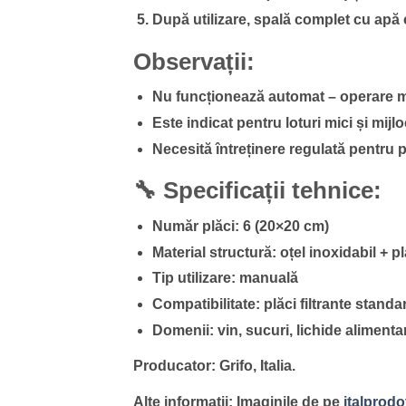
După utilizare, spală complet cu apă c
Observații:
Nu funcționează automat – operare 
Este indicat pentru loturi mici și mijlo
Necesită întreținere regulată pentru 
🔧 Specificații tehnice:
Număr plăci: 6 (20×20 cm)
Material structură: oțel inoxidabil + p
Tip utilizare: manuală
Compatibilitate: plăci filtrante stand
Domenii: vin, sucuri, lichide alimenta
Producator: Grifo, Italia.
Alte informatii: Imaginile de pe
italprodot