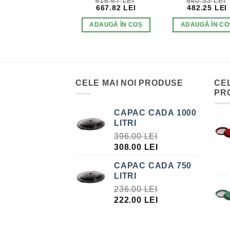
6,688.45
LEI
916.67
LEI
540.33
LEI
PREȚUL
PREȚUL
PREȚUL
PREȚUL
PREȚUL
5,618.30
LEI
667.82
LEI
482.25
LEI
INIȚIAL
CURENT
INIȚIAL
CURENT
INIȚIAL
A
ESTE:
A
ESTE:
A
ADAUGĂ ÎN COȘ
ADAUGĂ ÎN COȘ
ADAUGĂ ÎN CO
FOST:
5,618.30 LEI.
FOST:
667.82 LEI.
FOST:
6,688.45 LEI.
916.67 LEI.
540.33 LEI.
CELE MAI NOI PRODUSE
CE
PR
CAPAC CADA 1000
LITRI
396.00
LEI
PREȚUL
PREȚUL
308.00
LEI
INIȚIAL
CURENT
CAPAC CADA 750
A
ESTE:
LITRI
FOST:
308.00 LEI.
236.00
LEI
396.00 LEI.
PREȚUL
PREȚUL
222.00
LEI
INIȚIAL
CURENT
A
ESTE: