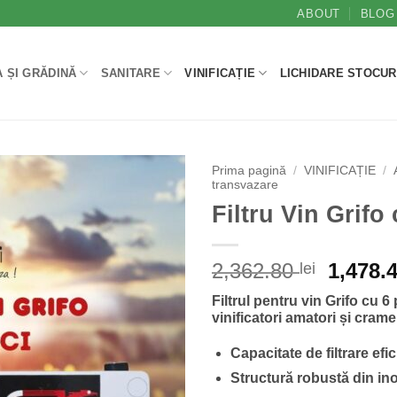
ABOUT
BLOG
 ȘI GRĂDINĂ
SANITARE
VINIFICAȚIE
LICHIDARE STOCUR
Prima pagină
/
VINIFICAȚIE
/
transvazare
Filtru Vin Grifo
Prețul
2,362.80
1,478.
lei
inițial
Filtrul pentru vin Grifo cu 6
a
vinificatori amatori și crame
fost:
2,362.8
Capacitate de filtrare efi
Structură robustă din ino