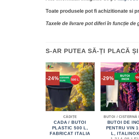
Toate produsele pot fi achizitionate si 
Taxele de livrare pot diferi în funcție d
S-AR PUTEA SĂ-ȚI PLACĂ Ș
-24%
-29%
CĂDIȚE
CADA / BUTOI
BUTOI DE IN
PLASTIC 500 L,
PENTRU VIN 1
FABRICAT ITALIA
L, ITALINO