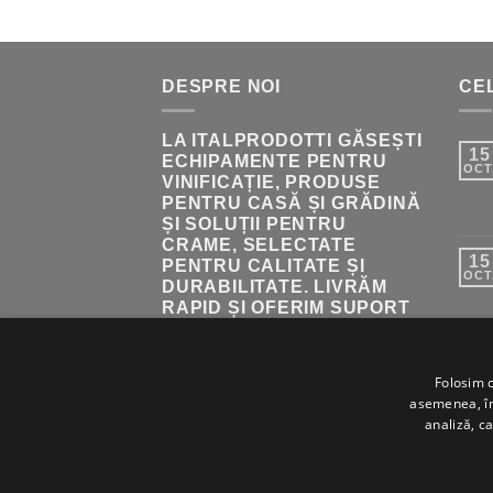
FOST:
222.00 LEI.
236.00 LEI.
DESPRE NOI
CEL
LA ITALPRODOTTI GĂSEȘTI
15
ECHIPAMENTE PENTRU
OCT
VINIFICAȚIE, PRODUSE
PENTRU CASĂ ȘI GRĂDINĂ
ȘI SOLUȚII PENTRU
CRAME, SELECTATE
15
PENTRU CALITATE ȘI
OCT
DURABILITATE. LIVRĂM
RAPID ȘI OFERIM SUPORT
PENTRU ALEGEREA
PRODUSELOR POTRIVITE.
Folosim c
asemenea, împ
analiză, ca
ABOUT
BLOG
CONTACT