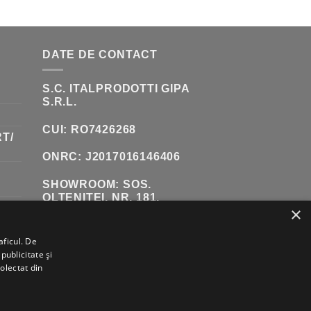
:
0 LEI.
DATE DE CONTACT
S.C. ITALPRODOTTI GIPA
S.R.L.
CUI: RO7426268
T/
ONRC: J2017016146406
SHOWROOM:
SOS.
OLTENITEI, NR. 181,
×
POPESTI-LEORDENI
(INCINTA DANUBIANA)
aficul. De
TELEFON:
0771 618 242
publicitate și
colectat din