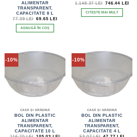
PREȚUL
PR
ALIMENTAR
1,148.37
LEI
746.44
LEI
INIȚIAL
CU
TRANSPARENT,
A
ES
CITEȘTE MAI MULT
CAPACITATE 8 L
FOST:
746
PREȚUL
PREȚUL
77.39
LEI
69.65
LEI
1,148.37 LEI.
INIȚIAL
CURENT
A
ESTE:
ADAUGĂ ÎN COȘ
FOST:
69.65 LEI.
77.39 LEI.
-10%
-10%
CASĂ ȘI GRĂDINĂ
CASĂ ȘI GRĂDINĂ
BOL DIN PLASTIC
BOL DIN PLASTIC
ALIMENTAR
ALIMENTAR
TRANSPARENT,
TRANSPARENT,
CAPACITATE 10 L
CAPACITATE 4 L
PREȚUL
PREȚUL
PREȚUL
PREȚ
116.70
LEI
105.03
LEI
53.07
LEI
47.77
LEI