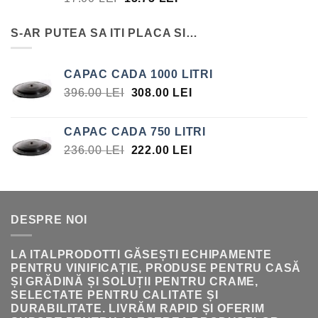
INIȚIAL
CURENT
A
ESTE:
S-AR PUTEA SA ITI PLACA SI…
FOST:
15.75 LEI.
17.00 LEI.
CAPAC CADA 1000 LITRI
PREȚUL
PREȚUL
396.00
LEI
308.00
LEI
INIȚIAL
CURENT
A
ESTE:
CAPAC CADA 750 LITRI
FOST:
308.00 LEI.
PREȚUL
PREȚUL
236.00
LEI
222.00
LEI
396.00 LEI.
INIȚIAL
CURENT
A
ESTE:
FOST:
222.00 LEI.
236.00 LEI.
DESPRE NOI
LA ITALPRODOTTI GĂSEȘTI ECHIPAMENTE
PENTRU VINIFICAȚIE, PRODUSE PENTRU CASĂ
ȘI GRĂDINĂ ȘI SOLUȚII PENTRU CRAME,
SELECTATE PENTRU CALITATE ȘI
DURABILITATE. LIVRĂM RAPID ȘI OFERIM