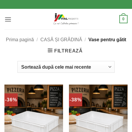
Skip
to
content
0
Prima pagină
/
CASĂ ȘI GRĂDINĂ
/
Vase pentru gătit
FILTREAZĂ
-36%
-38%