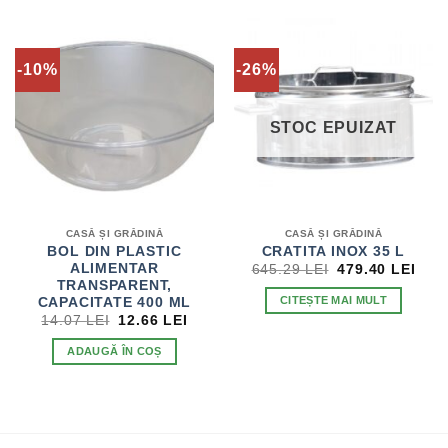
-10%
-26%
STOC EPUIZAT
CASĂ ȘI GRĂDINĂ
CASĂ ȘI GRĂDINĂ
BOL DIN PLASTIC
CRATITA INOX 35 L
PREȚUL
PRE
ALIMENTAR
645.29
LEI
479.40
LEI
INIȚIAL
CUR
TRANSPARENT,
A
EST
CITEȘTE MAI MULT
CAPACITATE 400 ML
FOST:
479.
PREȚUL
PREȚUL
14.07
LEI
12.66
LEI
645.29 LEI.
INIȚIAL
CURENT
A
ESTE:
ADAUGĂ ÎN COȘ
FOST:
12.66 LEI.
14.07 LEI.