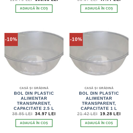
INIȚIAL
CURENT
INIȚIAL
CURE
A
ESTE:
A
ESTE
ADAUGĂ ÎN COȘ
ADAUGĂ ÎN COȘ
FOST:
105.03 LEI.
FOST:
47.77
116.70 LEI.
53.07 LEI.
-10%
-10%
CASĂ ȘI GRĂDINĂ
CASĂ ȘI GRĂDINĂ
BOL DIN PLASTIC
BOL DIN PLASTIC
ALIMENTAR
ALIMENTAR
TRANSPARENT,
TRANSPARENT,
CAPACITATE 2.5 L
CAPACITATE 1 L
PREȚUL
PREȚUL
PREȚUL
PREȚ
38.85
LEI
34.97
LEI
21.42
LEI
19.28
LEI
INIȚIAL
CURENT
INIȚIAL
CURE
A
ESTE:
A
ESTE
ADAUGĂ ÎN COȘ
ADAUGĂ ÎN COȘ
FOST:
34.97 LEI.
FOST:
19.28
38.85 LEI.
21.42 LEI.