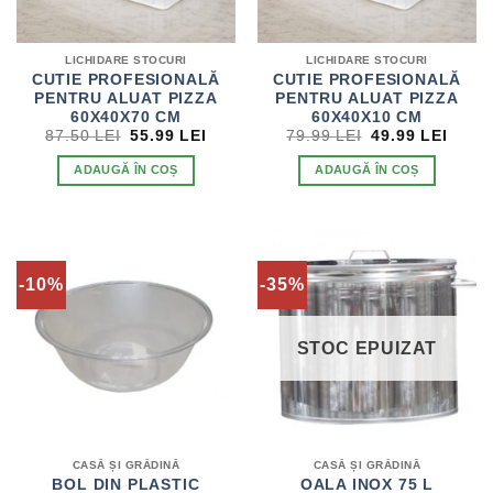
LICHIDARE STOCURI
LICHIDARE STOCURI
CUTIE PROFESIONALĂ
CUTIE PROFESIONALĂ
PENTRU ALUAT PIZZA
PENTRU ALUAT PIZZA
60X40X70 CM
60X40X10 CM
PREȚUL
PREȚUL
PREȚUL
PREȚ
87.50
LEI
55.99
LEI
79.99
LEI
49.99
LEI
INIȚIAL
CURENT
INIȚIAL
CURE
A
ESTE:
A
ESTE
ADAUGĂ ÎN COȘ
ADAUGĂ ÎN COȘ
FOST:
55.99 LEI.
FOST:
49.99
87.50 LEI.
79.99 LEI.
-10%
-35%
STOC EPUIZAT
CASĂ ȘI GRĂDINĂ
CASĂ ȘI GRĂDINĂ
BOL DIN PLASTIC
OALA INOX 75 L