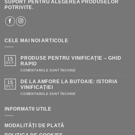
SUPORT PENTRU ALEGEREA PRODUSELOR
POTRIVITE.
CELE MAI NOI ARTICOLE
PRODUSE PENTRU VINIFICAȚIE – GHID
15
OCT.
RAPID
PENTRU
COMENTARIILE SUNT ÎNCHISE
PRODUSE
PENTRU
DE LA AMFORE LA BUTOAIE: ISTORIA
15
VINIFICAȚIE
–
OCT.
VINIFICAȚIEI
GHID
RAPID
PENTRU
COMENTARIILE SUNT ÎNCHISE
DE
LA
AMFORE
INFORMATII UTILE
LA
BUTOAIE:
ISTORIA
VINIFICAȚIEI
MODALITĂȚI DE PLATĂ