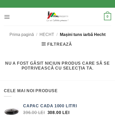
Skip
to
content
0
Prima pagină
/
HECHT
/
Mașini tuns iarbă Hecht
FILTREAZĂ
NU A FOST GĂSIT NICIUN PRODUS CARE SĂ SE
POTRIVEASCĂ CU SELECȚIA TA.
CELE MAI NOI PRODUSE
CAPAC CADA 1000 LITRI
PREȚUL
PREȚUL
396.00
LEI
308.00
LEI