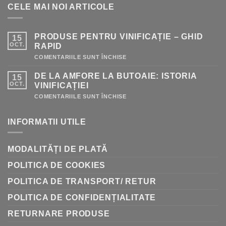
CELE MAI NOI ARTICOLE
PRODUSE PENTRU VINIFICAȚIE – GHID
15
OCT.
RAPID
PENTRU
COMENTARIILE SUNT ÎNCHISE
PRODUSE
PENTRU
DE LA AMFORE LA BUTOAIE: ISTORIA
15
VINIFICAȚIE
–
OCT.
VINIFICAȚIEI
GHID
RAPID
PENTRU
COMENTARIILE SUNT ÎNCHISE
DE
LA
AMFORE
INFORMATII UTILE
LA
BUTOAIE:
ISTORIA
VINIFICAȚIEI
MODALITĂȚI DE PLATĂ
POLITICA DE COOKIES
POLITICA DE TRANSPORT/ RETUR
POLITICA DE CONFIDENȚIALITATE
RETURNARE PRODUSE