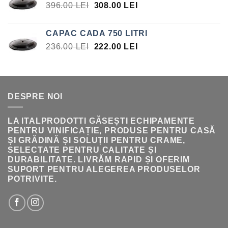
PREȚUL
PREȚUL
396.00
LEI
308.00
LEI
INIȚIAL
CURENT
A
ESTE:
CAPAC CADA 750 LITRI
FOST:
308.00 LEI.
PREȚUL
PREȚUL
236.00
LEI
222.00
LEI
396.00 LEI.
INIȚIAL
CURENT
A
ESTE:
FOST:
222.00 LEI.
236.00 LEI.
DESPRE NOI
LA ITALPRODOTTI GĂSEȘTI ECHIPAMENTE
PENTRU VINIFICAȚIE, PRODUSE PENTRU CASĂ
ȘI GRĂDINĂ ȘI SOLUȚII PENTRU CRAME,
SELECTATE PENTRU CALITATE ȘI
DURABILITATE. LIVRĂM RAPID ȘI OFERIM
SUPORT PENTRU ALEGEREA PRODUSELOR
POTRIVITE.