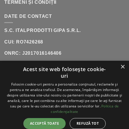
TERMENI ȘI CONDIȚII
DATE DE CONTACT
S.C. ITALPRODOTTI GIPA S.R.L.
CUI: RO7426268
ONRC: J2017016146406
×
SHOWROOM:
SOS. OLTENITEI, NR. 181, POPESTI-
Acest site web folosește cookie-
LEORDENI (INCINTA DANUBIANA)
uri
TELEFON:
0771 618 242
Folosim cookie-uri pentru a personaliza conținutul, reclamele și
pentru a ne analiza traficul. De asemenea, împărtășim informații
despre utilizarea site-ului nostru cu partenerii noștri de publicitate și
analiză, care le pot combina cu alte informații pe care le-ați furnizat
sau pe care le-au colectat din utilizarea serviciilor lor.
Politica de
VISA
PAYPAL
STRIPE
MASTERCARD
CASH
ON
confidențialitate
DELIVERY
ABOUT
BLOG
CONTACT
ACCEPTĂ TOATE
REFUZĂ TOT
ITALPRODOTTI - COPYRIGHT 2026 ©
TOATE