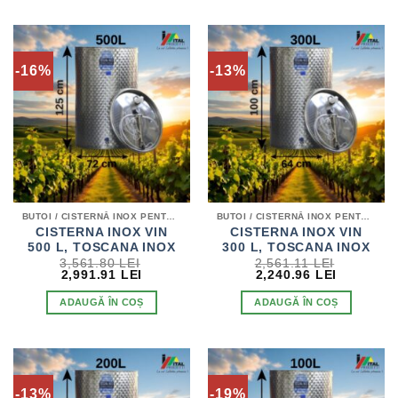
-16%
-13%
BUTOI / CISTERNĂ INOX PENTRU VIN
BUTOI / CISTERNĂ INOX PENTRU VIN
CISTERNA INOX VIN
CISTERNA INOX VIN
500 L, TOSCANA INOX
300 L, TOSCANA INOX
3,561.80
LEI
2,561.11
LEI
PREȚUL
PREȚUL
PREȚUL
PREȚUL
2,991.91
LEI
2,240.96
LEI
INIȚIAL
CURENT
INIȚIAL
CURENT
A
ESTE:
A
ESTE:
ADAUGĂ ÎN COȘ
ADAUGĂ ÎN COȘ
FOST:
2,991.91 LEI.
FOST:
2,240.96 
3,561.80 LEI.
2,561.11 LEI.
-13%
-19%