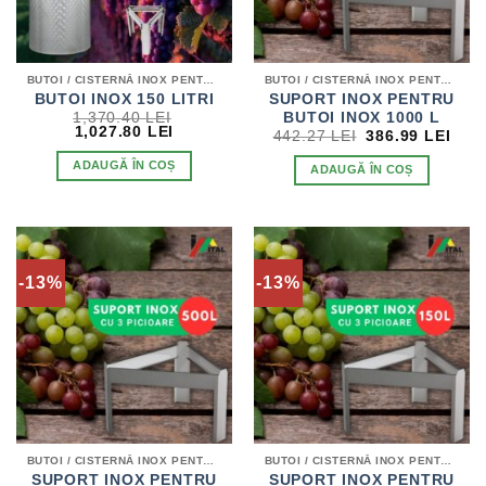
BUTOI / CISTERNĂ INOX PENTRU VIN
BUTOI / CISTERNĂ INOX PENTRU VIN
BUTOI INOX 150 LITRI
SUPORT INOX PENTRU
BUTOI INOX 1000 L
1,370.40
LEI
PREȚUL
PREȚUL
1,027.80
LEI
PREȚUL
PRE
442.27
LEI
386.99
LEI
INIȚIAL
CURENT
INIȚIAL
CUR
A
ESTE:
A
EST
ADAUGĂ ÎN COȘ
ADAUGĂ ÎN COȘ
FOST:
1,027.80 LEI.
FOST:
386.
1,370.40 LEI.
442.27 LEI.
-13%
-13%
BUTOI / CISTERNĂ INOX PENTRU VIN
BUTOI / CISTERNĂ INOX PENTRU VIN
SUPORT INOX PENTRU
SUPORT INOX PENTRU