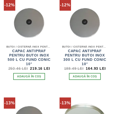
-12%
-12%
BUTOI / CISTERNĂ INOX PENTRU VIN
BUTOI / CISTERNĂ INOX PENTRU VIN
CAPAC ANTIPRAF
CAPAC ANTIPRAF
PENTRU BUTOI INOX
PENTRU BUTOI INOX
500 L CU FUND CONIC
300 L CU FUND CONIC
10°
10°
PREȚUL
PREȚUL
PREȚUL
PRE
250.46
LEI
219.16
LEI
188.49
LEI
164.93
LEI
INIȚIAL
CURENT
INIȚIAL
CUR
A
ESTE:
A
EST
ADAUGĂ ÎN COȘ
ADAUGĂ ÎN COȘ
FOST:
219.16 LEI.
FOST:
164.
250.46 LEI.
188.49 LEI.
-13%
-13%