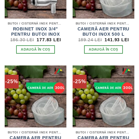
BUTOI / CISTERNĂ INOX PENTRU VIN
BUTOI / CISTERNĂ INOX PENTRU VIN
ROBINET INOX 3/4″
CAMERĂ AER PENTRU
PENTRU BUTOI INOX
BUTOI INOX 500 L
PREȚUL
PREȚUL
PREȚUL
PRE
186.30
LEI
177.83
LEI
189.24
LEI
141.93
LEI
INIȚIAL
CURENT
INIȚIAL
CUR
A
ESTE:
A
EST
ADAUGĂ ÎN COȘ
ADAUGĂ ÎN COȘ
FOST:
177.83 LEI.
FOST:
141.
186.30 LEI.
189.24 LEI.
-25%
-25%
BUTOI / CISTERNĂ INOX PENTRU VIN
BUTOI / CISTERNĂ INOX PENTRU VIN
CAMERA AER PENTRU
CAMERA AER PENTRU