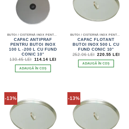
BUTOI / CISTERNĂ INOX PENTRU VIN
BUTOI / CISTERNĂ INOX PENTRU VIN
CAPAC ANTIPRAF
CAPAC FLOTANT
PENTRU BUTOI INOX
BUTOI INOX 500 L CU
100 L -200 L CU FUND
FUND CONIC 10°
PREȚUL
PRE
CONIC 10°
252.06
LEI
220.55
LEI
INIȚIAL
CUR
PREȚUL
PREȚUL
130.45
LEI
114.14
LEI
A
EST
INIȚIAL
CURENT
ADAUGĂ ÎN COȘ
FOST:
220.
A
ESTE:
ADAUGĂ ÎN COȘ
252.06 LEI.
FOST:
114.14 LEI.
130.45 LEI.
-13%
-13%