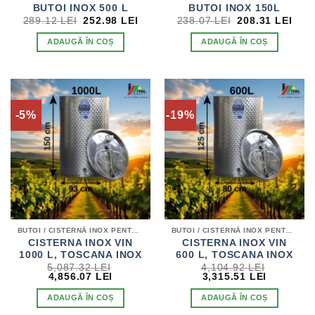
BUTOI INOX 500 L
BUTOI INOX 150L
PREȚUL
PREȚUL
PREȚUL
PRE
289.12
LEI
252.98
LEI
238.07
LEI
208.31
LEI
INIȚIAL
CURENT
INIȚIAL
CUR
A
ESTE:
A
EST
ADAUGĂ ÎN COȘ
ADAUGĂ ÎN COȘ
FOST:
252.98 LEI.
FOST:
208.
289.12 LEI.
238.07 LEI.
-5%
-19%
BUTOI / CISTERNĂ INOX PENTRU VIN
BUTOI / CISTERNĂ INOX PENTRU VIN
CISTERNA INOX VIN
CISTERNA INOX VIN
1000 L, TOSCANA INOX
600 L, TOSCANA INOX
5,087.32
LEI
4,104.92
LEI
PREȚUL
PREȚUL
PREȚUL
PREȚUL
4,856.07
LEI
3,315.51
LEI
INIȚIAL
CURENT
INIȚIAL
CURENT
A
ESTE:
A
ESTE:
ADAUGĂ ÎN COȘ
ADAUGĂ ÎN COȘ
FOST:
4,856.07 LEI.
FOST:
3,315.51 
5,087.32 LEI.
4,104.92 LEI.