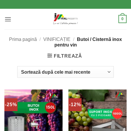
Skip
to
content
0
Prima pagină
/
VINIFICAȚIE
/
Butoi / Cisternă inox
pentru vin
FILTREAZĂ
-25%
-12%