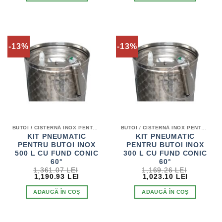
3,128.22 LEI.
2,719.20 LEI.
-13%
-13%
BUTOI / CISTERNĂ INOX PENTRU VIN
BUTOI / CISTERNĂ INOX PENTRU VIN
KIT PNEUMATIC
KIT PNEUMATIC
PENTRU BUTOI INOX
PENTRU BUTOI INOX
500 L CU FUND CONIC
300 L CU FUND CONIC
60°
60°
1,361.07
LEI
1,169.26
LEI
PREȚUL
PREȚUL
PREȚUL
PREȚUL
1,190.93
LEI
1,023.10
LEI
INIȚIAL
CURENT
INIȚIAL
CURENT
A
ESTE:
A
ESTE:
ADAUGĂ ÎN COȘ
ADAUGĂ ÎN COȘ
FOST:
1,190.93 LEI.
FOST:
1,023.10 
1,361.07 LEI.
1,169.26 LEI.