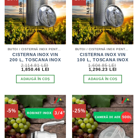
BUTOI / CISTERNĂ INOX PENTRU VIN
BUTOI / CISTERNĂ INOX PENTRU VIN
CISTERNA INOX VIN
CISTERNA INOX VIN
200 L, TOSCANA INOX
100 L, TOSCANA INOX
2,114.81
LEI
1,604.85
LEI
PREȚUL
PREȚUL
PREȚUL
PREȚUL
1,850.46
LEI
1,296.23
LEI
INIȚIAL
CURENT
INIȚIAL
CURENT
A
ESTE:
A
ESTE:
ADAUGĂ ÎN COȘ
ADAUGĂ ÎN COȘ
FOST:
1,850.46 LEI.
FOST:
1,296.23 
2,114.81 LEI.
1,604.85 LEI.
-5%
-25%