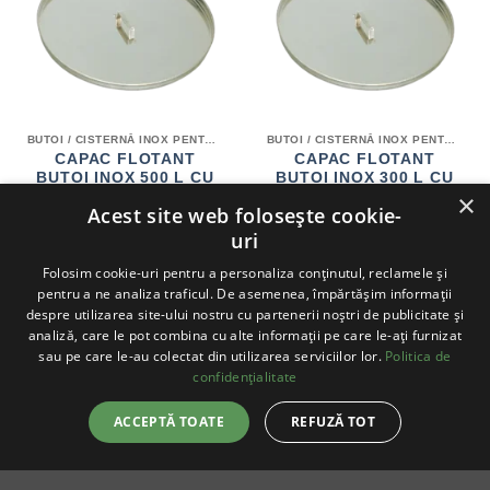
BUTOI / CISTERNĂ INOX PENTRU VIN
BUTOI / CISTERNĂ INOX PENTRU VIN
CAPAC FLOTANT
CAPAC FLOTANT
BUTOI INOX 500 L CU
BUTOI INOX 300 L CU
FUND CONIC 60°
FUND CONIC 60°
×
Acest site web folosește cookie-
PREȚUL
PREȚUL
PREȚUL
PRE
620.22
LEI
542.69
LEI
193.89
LEI
169.65
LEI
INIȚIAL
CURENT
INIȚIAL
CUR
uri
A
ESTE:
A
EST
ADAUGĂ ÎN COȘ
ADAUGĂ ÎN COȘ
FOST:
542.69 LEI.
FOST:
169.
620.22 LEI.
193.89 LEI.
Folosim cookie-uri pentru a personaliza conținutul, reclamele și
pentru a ne analiza traficul. De asemenea, împărtășim informații
despre utilizarea site-ului nostru cu partenerii noștri de publicitate și
analiză, care le pot combina cu alte informații pe care le-ați furnizat
sau pe care le-au colectat din utilizarea serviciilor lor.
Politica de
-13%
-12%
confidențialitate
ACCEPTĂ TOATE
REFUZĂ TOT