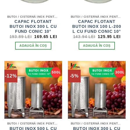
BUTOI / CISTERNĂ INOX PENTRU VIN
BUTOI / CISTERNĂ INOX PENTRU VIN
CAPAC FLOTANT
CAPAC FLOTANT
BUTOI INOX 300 L CU
BUTOI INOX 100 L-200
FUND CONIC 10°
L CU FUND CONIC 10°
PREȚUL
PREȚUL
PREȚUL
PRE
193.89
LEI
169.65
LEI
143.94
LEI
125.95
LEI
INIȚIAL
CURENT
INIȚIAL
CUR
A
ESTE:
A
EST
ADAUGĂ ÎN COȘ
ADAUGĂ ÎN COȘ
FOST:
169.65 LEI.
FOST:
125.
193.89 LEI.
143.94 LEI.
-12%
-5%
BUTOI / CISTERNĂ INOX PENTRU VIN
BUTOI / CISTERNĂ INOX PENTRU VIN
BUTOI INOX 500 L CU
BUTOI INOX 300 L CU