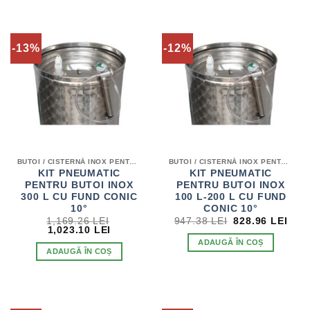
-13%
-12%
BUTOI / CISTERNĂ INOX PENTRU VIN
BUTOI / CISTERNĂ INOX PENTRU VIN
KIT PNEUMATIC
KIT PNEUMATIC
PENTRU BUTOI INOX
PENTRU BUTOI INOX
300 L CU FUND CONIC
100 L-200 L CU FUND
10°
CONIC 10°
PREȚUL
PRE
1,169.26
LEI
947.38
LEI
828.96
LEI
PREȚUL
PREȚUL
INIȚIAL
CUR
1,023.10
LEI
INIȚIAL
CURENT
A
EST
ADAUGĂ ÎN COȘ
A
ESTE:
FOST:
828.
ADAUGĂ ÎN COȘ
FOST:
1,023.10 LEI.
947.38 LEI.
1,169.26 LEI.