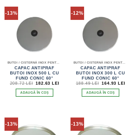
-13%
-12%
BUTOI / CISTERNĂ INOX PENTRU VIN
BUTOI / CISTERNĂ INOX PENTRU VIN
CAPAC ANTIPRAF
CAPAC ANTIPRAF
BUTOI INOX 500 L CU
BUTOI INOX 300 L CU
FUND CONIC 60°
FUND CONIC 60°
PREȚUL
PREȚUL
PREȚUL
PRE
208.72
LEI
182.63
LEI
188.49
LEI
164.93
LEI
INIȚIAL
CURENT
INIȚIAL
CUR
A
ESTE:
A
EST
ADAUGĂ ÎN COȘ
ADAUGĂ ÎN COȘ
FOST:
182.63 LEI.
FOST:
164.
208.72 LEI.
188.49 LEI.
-13%
-13%