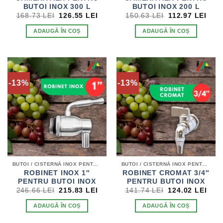
BUTOI INOX 300 L
BUTOI INOX 200 L
PREȚUL
PREȚUL
PREȚUL
PRE
168.73
LEI
126.55
LEI
150.63
LEI
112.97
LEI
INIȚIAL
CURENT
INIȚIAL
CUR
A
ESTE:
A
EST
ADAUGĂ ÎN COȘ
ADAUGĂ ÎN COȘ
FOST:
126.55 LEI.
FOST:
112.
168.73 LEI.
150.63 LEI.
-13%
-13%
BUTOI / CISTERNĂ INOX PENTRU VIN
BUTOI / CISTERNĂ INOX PENTRU VIN
ROBINET INOX 1″
ROBINET CROMAT 3/4″
PENTRU BUTOI INOX
PENTRU BUTOI INOX
PREȚUL
PREȚUL
PREȚUL
PRE
246.66
LEI
215.83
LEI
141.74
LEI
124.02
LEI
INIȚIAL
CURENT
INIȚIAL
CUR
A
ESTE:
A
EST
ADAUGĂ ÎN COȘ
ADAUGĂ ÎN COȘ
FOST:
215.83 LEI.
FOST:
124.
246.66 LEI.
141.74 LEI.