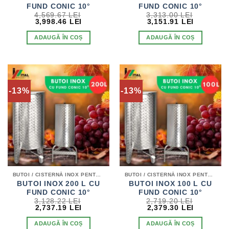
FUND CONIC 10°
FUND CONIC 10°
4,569.67
LEI
3,313.00
LEI
PREȚUL
PREȚUL
PREȚUL
PREȚUL
3,998.46
LEI
3,151.91
LEI
INIȚIAL
CURENT
INIȚIAL
CURENT
A
ESTE:
A
ESTE:
ADAUGĂ ÎN COȘ
ADAUGĂ ÎN COȘ
FOST:
3,998.46 LEI.
FOST:
3,151.91 
4,569.67 LEI.
3,313.00 LEI.
-13%
-13%
BUTOI / CISTERNĂ INOX PENTRU VIN
BUTOI / CISTERNĂ INOX PENTRU VIN
BUTOI INOX 200 L CU
BUTOI INOX 100 L CU
FUND CONIC 10°
FUND CONIC 10°
3,128.22
LEI
2,719.20
LEI
PREȚUL
PREȚUL
PREȚUL
PREȚUL
2,737.19
LEI
2,379.30
LEI
INIȚIAL
CURENT
INIȚIAL
CURENT
A
ESTE:
A
ESTE:
ADAUGĂ ÎN COȘ
ADAUGĂ ÎN COȘ
FOST:
2,737.19 LEI.
FOST:
2,379.30 