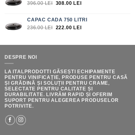
PREȚUL
PREȚUL
396.00
LEI
308.00
LEI
INIȚIAL
CURENT
A
ESTE:
CAPAC CADA 750 LITRI
FOST:
308.00 LEI.
PREȚUL
PREȚUL
236.00
LEI
222.00
LEI
396.00 LEI.
INIȚIAL
CURENT
A
ESTE:
FOST:
222.00 LEI.
236.00 LEI.
DESPRE NOI
LA ITALPRODOTTI GĂSEȘTI ECHIPAMENTE
PENTRU VINIFICAȚIE, PRODUSE PENTRU CASĂ
ȘI GRĂDINĂ ȘI SOLUȚII PENTRU CRAME,
SELECTATE PENTRU CALITATE ȘI
DURABILITATE. LIVRĂM RAPID ȘI OFERIM
SUPORT PENTRU ALEGEREA PRODUSELOR
POTRIVITE.