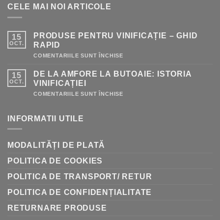
CELE MAI NOI ARTICOLE
PRODUSE PENTRU VINIFICAȚIE – GHID
15
OCT.
RAPID
PENTRU
COMENTARIILE SUNT ÎNCHISE
PRODUSE
PENTRU
DE LA AMFORE LA BUTOAIE: ISTORIA
15
VINIFICAȚIE
–
OCT.
VINIFICAȚIEI
GHID
RAPID
PENTRU
COMENTARIILE SUNT ÎNCHISE
DE
LA
AMFORE
INFORMATII UTILE
LA
BUTOAIE:
ISTORIA
VINIFICAȚIEI
MODALITĂȚI DE PLATĂ
POLITICA DE COOKIES
POLITICA DE TRANSPORT/ RETUR
POLITICA DE CONFIDENȚIALITATE
RETURNARE PRODUSE