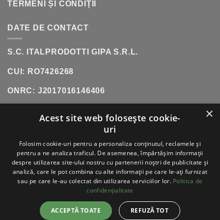
TERMENI ȘI CONDIȚII
DATE DE CONTACT
S.C. ITALPRODOTTI GIPA S.R.L.
CUI: RO7426268
ONRC: J2017016146406
×
SHOWROOM:
SOS. OLTENITEI, NR. 181, POPESTI-
Acest site web folosește cookie-
LEORDENI (INCINTA DANUBIANA)
uri
TELEFON:
0771 618 242
Folosim cookie-uri pentru a personaliza conținutul, reclamele și
pentru a ne analiza traficul. De asemenea, împărtășim informații
despre utilizarea site-ului nostru cu partenerii noștri de publicitate și
analiză, care le pot combina cu alte informații pe care le-ați furnizat
sau pe care le-au colectat din utilizarea serviciilor lor.
Politica de
VISA
PAYPAL
STRIPE
MASTERCARD
CASH
ON
confidențialitate
DELIVERY
ABOUT
BLOG
CONTACT
ACCEPTĂ TOATE
REFUZĂ TOT
ITALPRODOTTI - COPYRIGHT 2026 ©
TOATE