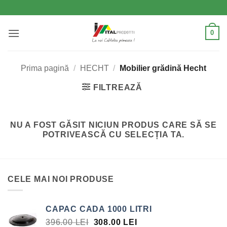
Skip
to
content
0
Prima pagină
/
HECHT
/
Mobilier grădină Hecht
FILTREAZĂ
NU A FOST GĂSIT NICIUN PRODUS CARE SĂ SE
POTRIVEASCĂ CU SELECȚIA TA.
CELE MAI NOI PRODUSE
CAPAC CADA 1000 LITRI
PREȚUL
PREȚUL
396.00
LEI
308.00
LEI