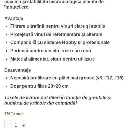
fost:
5.25 lei.
maximă și stabilitate microbiologică înainte de
5.66 lei.
îmbuteliere.
Avantaje
Filtrare ultrafină
pentru vinuri clare și stabile
Protejează vinul
de refermentare și alterare
Compatibilă cu sisteme Hobby și profesionale
Perfectă pentru vin alb, roze sau roșu
Material alimentar, sigur pentru utilizare
Dezavantaje
Necesită prefiltrare cu plăci mai groase (#8, #12, #16)
Doar pentru filtre 20×20 cm
Taxele de livrare pot diferi în funcție de greutate și
numărul de articole din comandă!
376 în stoc
Cantitate Placă Filtrantă Hobby 20x20 nivel 18