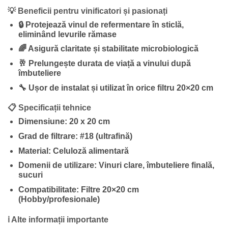
💡 Beneficii pentru vinificatori și pasionați
🔒
Protejează vinul de refermentare
în sticlă,
eliminând levurile rămase
🌈
Asigură claritate și stabilitate microbiologică
🥂
Prelungește durata de viață a vinului după
îmbuteliere
🔧
Ușor de instalat și utilizat în orice filtru 20×20 cm
📋 Specificații tehnice
Dimensiune:
20 x 20 cm
Grad de filtrare:
#18 (ultrafină)
Material:
Celuloză alimentară
Domenii de utilizare:
Vinuri clare, îmbuteliere finală,
sucuri
Compatibilitate:
Filtre 20×20 cm
(Hobby/profesionale)
ℹ️ Alte informații importante