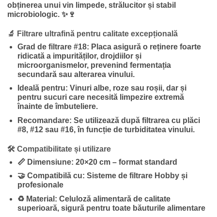
obținerea unui vin limpede, strălucitor și stabil
microbiologic. ✨🍷
🔬 Filtrare ultrafină pentru calitate excepțională
Grad de filtrare #18:
Placa asigură o reținere foarte
ridicată a impurităților, drojdiilor și
microorganismelor, prevenind fermentația
secundară sau alterarea vinului.
Ideală pentru:
Vinuri albe, roze sau roșii, dar și
pentru sucuri care necesită limpezire extremă
înainte de îmbuteliere.
Recomandare:
Se utilizează după filtrarea cu plăci
#8, #12 sau #16, în funcție de turbiditatea vinului.
🛠️ Compatibilitate și utilizare
📏
Dimensiune:
20×20 cm – format standard
🤝
Compatibilă cu:
Sisteme de filtrare Hobby și
profesionale
♻️
Material:
Celuloză alimentară de calitate
superioară, sigură pentru toate băuturile alimentare