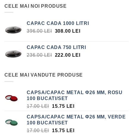
CELE MAI NOI PRODUSE
CAPAC CADA 1000 LITRI
PREȚUL
PREȚUL
396.00
LEI
308.00
LEI
INIȚIAL
CURENT
A
ESTE:
CAPAC CADA 750 LITRI
FOST:
308.00 LEI.
PREȚUL
PREȚUL
236.00
LEI
222.00
LEI
396.00 LEI.
INIȚIAL
CURENT
A
ESTE:
FOST:
222.00 LEI.
CELE MAI VANDUTE PRODUSE
236.00 LEI.
CAPSA/CAPAC METAL Φ26 MM, ROSU
100 BUCATI/SET
PREȚUL
PREȚUL
17.00
LEI
15.75
LEI
INIȚIAL
CURENT
CAPSA/CAPAC METAL Φ26 MM, VERDE
A
ESTE:
100 BUCATI/SET
FOST:
15.75 LEI.
PREȚUL
PREȚUL
17.00
LEI
15.75
LEI
17.00 LEI.