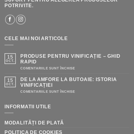
POTRIVITE.
CELE MAI NOI ARTICOLE
PRODUSE PENTRU VINIFICAȚIE – GHID
15
OCT.
RAPID
PENTRU
COMENTARIILE SUNT ÎNCHISE
PRODUSE
PENTRU
DE LA AMFORE LA BUTOAIE: ISTORIA
15
VINIFICAȚIE
–
OCT.
VINIFICAȚIEI
GHID
RAPID
PENTRU
COMENTARIILE SUNT ÎNCHISE
DE
LA
AMFORE
INFORMATII UTILE
LA
BUTOAIE:
ISTORIA
VINIFICAȚIEI
MODALITĂȚI DE PLATĂ
POLITICA DE COOKIES