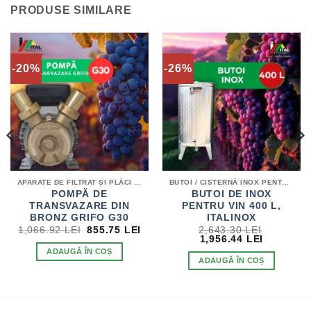
PRODUSE SIMILARE
-20%
-26%
APARATE DE FILTRAT ȘI PLĂCI FILTRANTE / POMPE DE TRANSVAZARE
BUTOI / CISTERNĂ INOX PENTRU VIN
POMPĂ DE
BUTOI DE INOX
TRANSVAZARE DIN
PENTRU VIN 400 L,
BRONZ GRIFO G30
ITALINOX
EȚUL
PREȚUL
PREȚUL
1,066.92
LEI
855.75
LEI
2,643.30
LEI
RENT
INIȚIAL
CURENT
PREȚUL
PREȚUL
1,956.44
LEI
TE:
A
ESTE:
INIȚIAL
CURENT
ADAUGĂ ÎN COȘ
.16 LEI.
FOST:
855.75 LEI.
A
ESTE:
ADAUGĂ ÎN COȘ
1,066.92 LEI.
FOST:
1,956.44 
2,643.30 LEI.