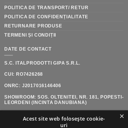
POLITICA DE TRANSPORT/ RETUR
POLITICA DE CONFIDENȚIALITATE
RETURNARE PRODUSE
TERMENI ȘI CONDIȚII
DATE DE CONTACT
S.C. ITALPRODOTTI GIPA S.R.L.
CUI: RO7426268
ONRC: J2017016146406
SHOWROOM:
SOS. OLTENITEI, NR. 181, POPESTI-
LEORDENI (INCINTA DANUBIANA)
TELEFON:
0771 618 242
×
Acest site web folosește cookie-
uri