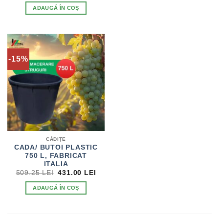
DIN 5
A
ESTE:
ADAUGĂ ÎN COȘ
FOST:
1,458.45 LEI.
2,509.09 LEI.
-15%
CĂDIȚE
CADA/ BUTOI PLASTIC
750 L, FABRICAT
ITALIA
PREȚUL
PREȚUL
509.25
LEI
431.00
LEI
INIȚIAL
CURENT
A
ESTE:
ADAUGĂ ÎN COȘ
FOST:
431.00 LEI.
509.25 LEI.