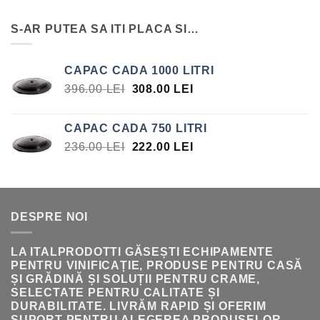
INIȚIAL
CURENT
A
ESTE:
S-AR PUTEA SA ITI PLACA SI…
FOST:
15.75 LEI.
17.00 LEI.
CAPAC CADA 1000 LITRI
PREȚUL
PREȚUL
396.00
LEI
308.00
LEI
INIȚIAL
CURENT
A
ESTE:
CAPAC CADA 750 LITRI
FOST:
308.00 LEI.
PREȚUL
PREȚUL
236.00
LEI
222.00
LEI
396.00 LEI.
INIȚIAL
CURENT
A
ESTE:
FOST:
222.00 LEI.
236.00 LEI.
DESPRE NOI
LA ITALPRODOTTI GĂSEȘTI ECHIPAMENTE
PENTRU VINIFICAȚIE, PRODUSE PENTRU CASĂ
ȘI GRĂDINĂ ȘI SOLUȚII PENTRU CRAME,
SELECTATE PENTRU CALITATE ȘI
DURABILITATE. LIVRĂM RAPID ȘI OFERIM
SUPORT PENTRU ALEGEREA PRODUSELOR