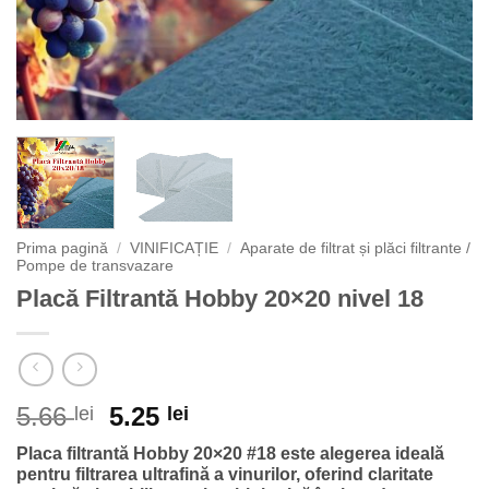
Prima pagină
/
VINIFICAȚIE
/
Aparate de filtrat și plăci filtrante /
Pompe de transvazare
Placă Filtrantă Hobby 20×20 nivel 18
Prețul
Prețul
5.66
5.25
lei
lei
inițial
curent
Placa filtrantă Hobby 20×20 #18 este alegerea ideală
a
este:
pentru filtrarea ultrafină a vinurilor, oferind claritate