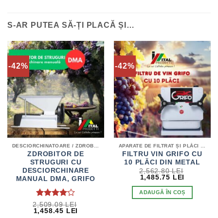
S-AR PUTEA SĂ-ȚI PLACĂ ȘI…
-42%
-42%
DESCIORCHINATOARE / ZDROBITOARE / HIDROPRESE
APARATE DE FILTRAT ȘI PLĂCI FILTRANTE / POMPE DE TRANSVAZARE
ZDROBITOR DE
FILTRU VIN GRIFO CU
STRUGURI CU
10 PLĂCI DIN METAL
DESCIORCHINARE
2,562.80
LEI
PREȚUL
PREȚUL
1,485.75
LEI
MANUAL DMA, GRIFO
INIȚIAL
CURENT
A
ESTE:
ADAUGĂ ÎN COȘ
FOST:
1,485.75 
2,562.80 LEI.
EVALUAT
2,509.09
LEI
PREȚUL
PREȚUL
1,458.45
LEI
LA
4
INIȚIAL
CURENT