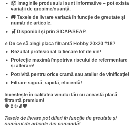
📦 Imaginile produsului sunt informative – pot exista
variații de grosime/nuanță.
🚚 Taxele de livrare variază în funcție de greutate și
număr de articole.
🛒 Disponibil și prin SICAP/SEAP.
⭐ De ce să alegi placa filtrantă Hobby 20×20 #18?
Rezultat profesional la fiecare lot de vin!
Protecție maximă împotriva riscului de refermentare
și alterare!
Potrivită pentru orice cramă sau atelier de vinificație!
Filtrare sigură, rapidă, eficientă!
Investește în calitatea vinului tău cu această placă
filtrantă premium!
🍇🍷✨🔬🛡️
Taxele de livrare pot diferi în funcție de greutate și
numărul de articole din comandă!