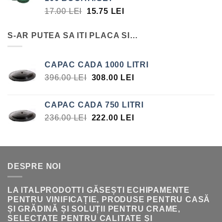
FOST:
15.75 LEI.
PREȚUL
PREȚUL
17.00
LEI
15.75
LEI
17.00 LEI.
INIȚIAL
CURENT
A
ESTE:
S-AR PUTEA SA ITI PLACA SI…
FOST:
15.75 LEI.
17.00 LEI.
CAPAC CADA 1000 LITRI
PREȚUL
PREȚUL
396.00
LEI
308.00
LEI
INIȚIAL
CURENT
A
ESTE:
CAPAC CADA 750 LITRI
FOST:
308.00 LEI.
PREȚUL
PREȚUL
236.00
LEI
222.00
LEI
396.00 LEI.
INIȚIAL
CURENT
A
ESTE:
FOST:
222.00 LEI.
236.00 LEI.
DESPRE NOI
LA ITALPRODOTTI GĂSEȘTI ECHIPAMENTE
PENTRU VINIFICAȚIE, PRODUSE PENTRU CASĂ
ȘI GRĂDINĂ ȘI SOLUȚII PENTRU CRAME,
SELECTATE PENTRU CALITATE ȘI