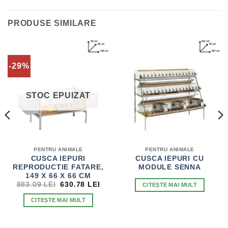
PRODUSE SIMILARE
-29%
STOC EPUIZAT
PENTRU ANIMALE
PENTRU ANIMALE
CUSCA IEPURI
CUSCA IEPURI CU
REPRODUCTIE FATARE,
MODULE SENNA
EȚUL
149 X 66 X 66 CM
RENT
PREȚUL
PREȚUL
883.09
LEI
630.78
LEI
CITEȘTE MAI MULT
TE:
INIȚIAL
CURENT
.25 LEI.
A
ESTE:
CITEȘTE MAI MULT
FOST:
630.78 LEI.
883.09 LEI.