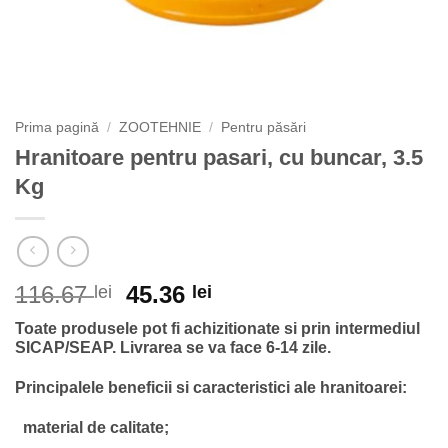
Prima pagină
/
ZOOTEHNIE
/
Pentru păsări
Hranitoare pentru pasari, cu buncar, 3.5
Kg
Prețul
Prețul
116.67
45.36
lei
lei
inițial
curent
Toate produsele pot fi achizitionate si prin intermediul
a
este:
SICAP/SEAP.
Livrarea se va face 6-14 zile.
fost:
45.36 lei.
116.67 lei.
Principalele beneficii si caracteristici ale hranitoarei:
material de calitate;