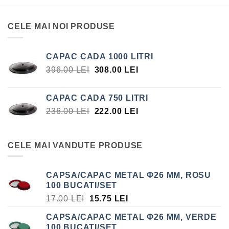
CELE MAI NOI PRODUSE
CAPAC CADA 1000 LITRI
PREȚUL
PREȚUL
396.00
LEI
308.00
LEI
INIȚIAL
CURENT
A
ESTE:
CAPAC CADA 750 LITRI
FOST:
308.00 LEI.
PREȚUL
PREȚUL
236.00
LEI
222.00
LEI
396.00 LEI.
INIȚIAL
CURENT
A
ESTE:
FOST:
222.00 LEI.
CELE MAI VANDUTE PRODUSE
236.00 LEI.
CAPSA/CAPAC METAL Φ26 MM, ROSU
100 BUCATI/SET
PREȚUL
PREȚUL
17.00
LEI
15.75
LEI
INIȚIAL
CURENT
CAPSA/CAPAC METAL Φ26 MM, VERDE
A
ESTE:
100 BUCATI/SET