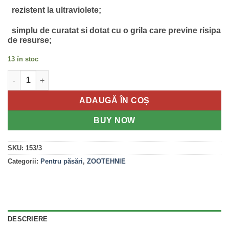
rezistent la ultraviolete;
simplu de curatat si dotat cu o grila care previne risipa
de resurse;
13 în stoc
Cantitate Hranitoare pentru pasari, cu buncar, 3.5 Kg
ADAUGĂ ÎN COȘ
BUY NOW
SKU:
153/3
Categorii:
Pentru păsări
,
ZOOTEHNIE
DESCRIERE