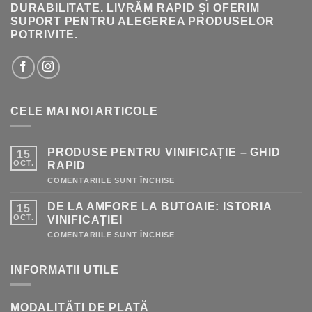
DURABILITATE. LIVRĂM RAPID ȘI OFERIM
SUPORT PENTRU ALEGEREA PRODUSELOR
POTRIVITE.
CELE MAI NOI ARTICOLE
PRODUSE PENTRU VINIFICAȚIE – GHID
15
OCT.
RAPID
PENTRU
COMENTARIILE SUNT ÎNCHISE
PRODUSE
PENTRU
DE LA AMFORE LA BUTOAIE: ISTORIA
15
VINIFICAȚIE
–
OCT.
VINIFICAȚIEI
GHID
RAPID
PENTRU
COMENTARIILE SUNT ÎNCHISE
DE
LA
AMFORE
INFORMATII UTILE
LA
BUTOAIE:
ISTORIA
VINIFICAȚIEI
MODALITĂȚI DE PLATĂ