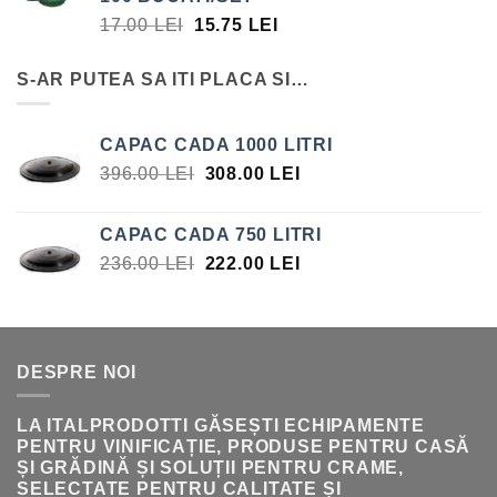
FOST:
15.75 LEI.
PREȚUL
PREȚUL
17.00
LEI
15.75
LEI
17.00 LEI.
INIȚIAL
CURENT
A
ESTE:
S-AR PUTEA SA ITI PLACA SI…
FOST:
15.75 LEI.
17.00 LEI.
CAPAC CADA 1000 LITRI
PREȚUL
PREȚUL
396.00
LEI
308.00
LEI
INIȚIAL
CURENT
A
ESTE:
CAPAC CADA 750 LITRI
FOST:
308.00 LEI.
PREȚUL
PREȚUL
236.00
LEI
222.00
LEI
396.00 LEI.
INIȚIAL
CURENT
A
ESTE:
FOST:
222.00 LEI.
236.00 LEI.
DESPRE NOI
LA ITALPRODOTTI GĂSEȘTI ECHIPAMENTE
PENTRU VINIFICAȚIE, PRODUSE PENTRU CASĂ
ȘI GRĂDINĂ ȘI SOLUȚII PENTRU CRAME,
SELECTATE PENTRU CALITATE ȘI