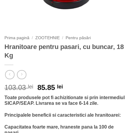
Prima pagină
/
ZOOTEHNIE
/
Pentru păsări
Hranitoare pentru pasari, cu buncar, 18
Kg
Prețul
Prețul
103.03
85.85
lei
lei
inițial
curent
Toate produsele pot fi achizitionate si prin intermediul
a
este:
SICAP/SEAP.
Livrarea se va face 6-14 zile.
fost:
85.85 lei.
103.03 lei.
Principalele beneficii si caracteristici ale hranitoarei:
Capacitatea foarte mare, hraneste pana la 100 de
pasari