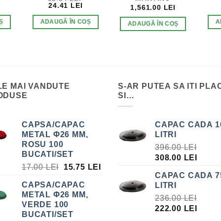
REȚUL
PREȚUL
PREȚUL
24.41
LEI
1,561.00
LEI
URENT
INIȚIAL
CURENT
STE:
A
ESTE:
Ș
ADAUGĂ ÎN COȘ
A
ADAUGĂ ÎN COȘ
9.35 LEI.
FOST:
24.41 LEI.
32.54 LEI.
LE MAI VANDUTE
S-AR PUTEA SA ITI PLA
ODUSE
SI…
CAPSA/CAPAC
CAPAC CADA 1
METAL Φ26 MM,
LITRI
ROSU 100
396.00
LEI
BUCATI/SET
PREȚUL
PREȚ
308.00
LEI
PREȚUL
PREȚUL
17.00
LEI
15.75
LEI
INIȚIAL
CUR
CAPAC CADA 7
INIȚIAL
CURENT
A
ESTE
CAPSA/CAPAC
LITRI
A
ESTE:
FOST:
308.0
METAL Φ26 MM,
FOST:
15.75 LEI.
236.00
LEI
396.00 LEI.
VERDE 100
17.00 LEI.
PREȚUL
PREȚ
222.00
LEI
BUCATI/SET
INIȚIAL
CUR