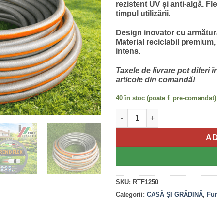
rezistent UV și anti-algă. Fl
timpul utilizării.
Design inovator cu armătură 
Material reciclabil premium,
intens.
Taxele de livrare pot diferi 
articole din comandă!
40 în stoc (poate fi pre-comandat)
Cantitate Furtun Gradina Trend
AD
SKU:
RTF1250
Categorii:
CASĂ ȘI GRĂDINĂ
,
Fur