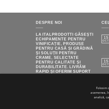
FOST:
222.00 LEI.
236.00 LEI.
DESPRE NOI
CEL
LA ITALPRODOTTI GĂSEȘTI
15
ECHIPAMENTE PENTRU
OCT
VINIFICAȚIE, PRODUSE
PENTRU CASĂ ȘI GRĂDINĂ
ȘI SOLUȚII PENTRU
CRAME, SELECTATE
15
PENTRU CALITATE ȘI
OCT
DURABILITATE. LIVRĂM
RAPID ȘI OFERIM SUPORT
PENTRU ALEGEREA
PRODUSELOR POTRIVITE.
Folosim c
asemenea, împ
analiză, ca