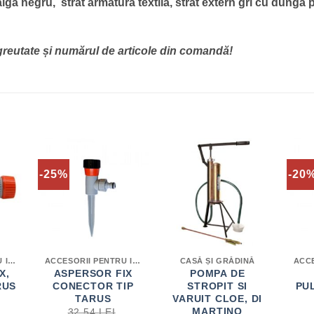
ti-alga negru, strat armatura textila, strat extern gri cu dunga 
e greutate și numărul de articole din comandă!
-25%
-20
ACCESORII PENTRU IRIGAȚII
ACCESORII PENTRU IRIGAȚII
CASĂ ȘI GRĂDINĂ
X,
ASPERSOR FIX
POMPA DE
RUS
CONECTOR TIP
STROPIT SI
PU
TARUS
VARUIT CLOE, DI
MARTINO
32.54
LEI