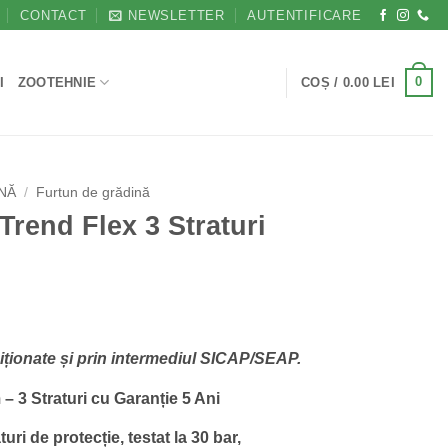
CONTACT
NEWSLETTER
AUTENTIFICARE
0
I
ZOOTEHNIE
COȘ /
0.00
LEI
INĂ
/
Furtun de grădină
Trend Flex 3 Straturi
Prețul
i
curent
ziționate și prin intermediul SICAP/SEAP.
este:
118.50 lei.
– 3 Straturi cu Garanție 5 Ani
i.
uri de protecție, testat la 30 bar,