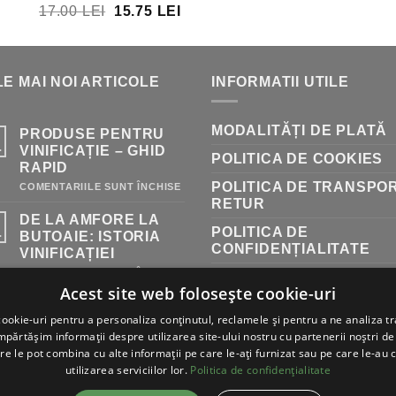
PREȚUL
PREȚUL
17.00
LEI
15.75
LEI
A
ESTE
INIȚIAL
CURENT
FOST:
222.0
A
ESTE:
236.00 LEI.
FOST:
15.75 LEI.
E MAI NOI ARTICOLE
INFORMATII UTILE
17.00 LEI.
MODALITĂȚI DE PLATĂ
PRODUSE PENTRU
.
VINIFICAȚIE – GHID
POLITICA DE COOKIES
RAPID
POLITICA DE TRANSPOR
PENTRU
COMENTARIILE SUNT ÎNCHISE
PRODUSE
RETUR
PENTRU
DE LA AMFORE LA
VINIFICAȚIE
POLITICA DE
–
.
BUTOAIE: ISTORIA
GHID
CONFIDENȚIALITATE
VINIFICAȚIEI
RAPID
PENTRU
COMENTARIILE SUNT ÎNCHISE
RETURNARE PRODUSE
DE
Acest site web folosește cookie-uri
LA
TERMENI ȘI CONDIȚII
AMFORE
LA
ookie-uri pentru a personaliza conținutul, reclamele și pentru a ne analiza tr
BUTOAIE:
ărtășim informații despre utilizarea site-ului nostru cu partenerii noștri de 
ISTORIA
re le pot combina cu alte informații pe care le-ați furnizat sau pe care le-au 
VINIFICAȚIEI
utilizarea serviciilor lor.
Politica de confidențialitate