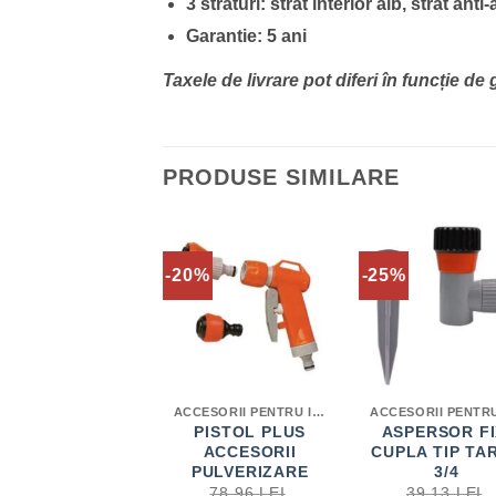
3 straturi: strat interior alb, strat an
Garantie: 5 ani
Taxele de livrare pot diferi în funcție d
PRODUSE SIMILARE
5%
-20%
-25%
ACCESORII PENTRU IRIGAȚII
ACCESORII PENTRU IRIGAȚII
ASPERSOR
PISTOL PLUS
ASPERSOR FI
CIRCULAR CU
ACCESORII
CUPLA TIP TA
CONECTOR TIP
PULVERIZARE
3/4
TARUS
78.96
LEI
39.13
LEI