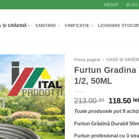
ABOUT
BLOG
 ȘI GRĂDINĂ
SANITARE
VINIFICAȚIE
LICHIDARE STOCUR
Prima pagină
/
CASĂ ȘI GRĂD
Furtun Gradina 
1/2, 50ML
Prețul
213.00
118.50
lei
le
inițial
Toate produsele pot fi achi
a
fost:
Furtun Grădină Durabil 50m 
213.00 le
Furtun profesional cu 3 strat