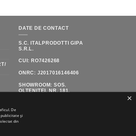
:
0 LEI.
DATE DE CONTACT
S.C. ITALPRODOTTI GIPA
S.R.L.
CUI: RO7426268
T/
ONRC: J2017016146406
SHOWROOM:
SOS.
OLTENITEI, NR. 181,
×
POPESTI-LEORDENI
(INCINTA DANUBIANA)
aficul. De
TELEFON:
0771 618 242
publicitate și
colectat din