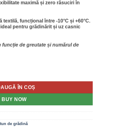
exibilitate maximă și zero răsuciri în
textilă, funcțional între -10°C și +60°C.
 ideal pentru grădinărit și uz casnic
în funcție de greutate și numărul de
 Flex 3 Straturi 1/2, 50ML
AUGĂ ÎN COȘ
BUY NOW
tun de grădină