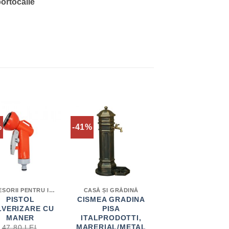
portocalie
%
-41%
ACCESORII PENTRU IRIGAȚII
CASĂ ȘI GRĂDINĂ
PISTOL
CISMEA GRADINA
LVERIZARE CU
PISA
MANER
ITALPRODOTTI,
MARERIAL/METAL
47.80
LEI