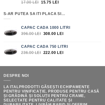
PREȚUL
PREȚUL
17.00
LEI
15.75
LEI
17.00 LEI.
INIȚIAL
CURENT
A
ESTE:
S-AR PUTEA SA ITI PLACA SI…
FOST:
15.75 LEI.
17.00 LEI.
CAPAC CADA 1000 LITRI
PREȚUL
PREȚUL
396.00
LEI
308.00
LEI
INIȚIAL
CURENT
A
ESTE:
CAPAC CADA 750 LITRI
FOST:
308.00 LEI.
PREȚUL
PREȚUL
236.00
LEI
222.00
LEI
396.00 LEI.
INIȚIAL
CURENT
A
ESTE:
FOST:
222.00 LEI.
236.00 LEI.
DESPRE NOI
LA ITALPRODOTTI GĂSEȘTI ECHIPAMENTE
PENTRU VINIFICAȚIE, PRODUSE PENTRU CASĂ
ȘI GRĂDINĂ ȘI SOLUȚII PENTRU CRAME,
SELECTATE PENTRU CALITATE ȘI
DURABILITATE. LIVRĂM RAPID ȘI OFERIM