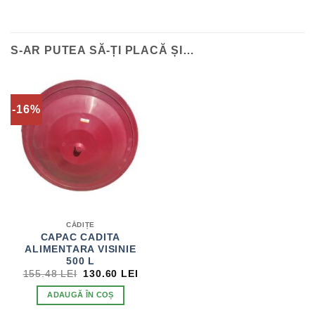
S-AR PUTEA SĂ-ȚI PLACĂ ȘI…
-16%
CĂDIȚE
CAPAC CADITA
ALIMENTARA VISINIE
500 L
PREȚUL
PREȚUL
155.48
LEI
130.60
LEI
INIȚIAL
CURENT
A
ESTE:
ADAUGĂ ÎN COȘ
FOST:
130.60 LEI.
155.48 LEI.