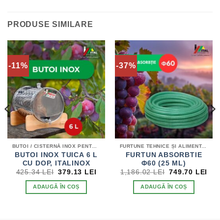
PRODUSE SIMILARE
-11%
-37%
BUTOI / CISTERNĂ INOX PENTRU DISTILATE
FURTUNE TEHNICE ȘI ALIMENTARE
BUTOI INOX TUICA 6 L
FURTUN ABSORBTIE
CU DOP, ITALINOX
Φ60 (25 ML)
REȚUL
PREȚUL
PREȚUL
PREȚUL
PR
425.34
LEI
379.13
LEI
1,186.02
LEI
749.70
LEI
URENT
INIȚIAL
CURENT
INIȚIAL
CU
STE:
A
ESTE:
A
ES
ADAUGĂ ÎN COȘ
ADAUGĂ ÎN COȘ
6.09 LEI.
FOST:
379.13 LEI.
FOST:
749
.
425.34 LEI.
1,186.02 LEI.