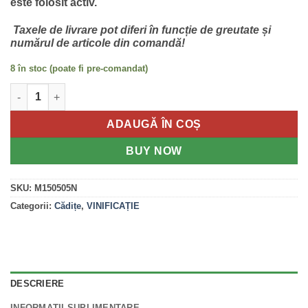
este folosit activ.
Taxele de livrare pot diferi în funcție de greutate și
numărul de articole din comandă!
8 în stoc (poate fi pre-comandat)
Cantitate Capac cada 500 litri
ADAUGĂ ÎN COȘ
BUY NOW
SKU:
M150505N
Categorii:
Cădițe
,
VINIFICAȚIE
DESCRIERE
INFORMAȚII SUPLIMENTARE