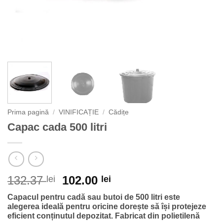
Prima pagină
/
VINIFICAȚIE
/
Cădițe
Capac cada 500 litri
Prețul
Prețul
132.37
102.00
lei
lei
inițial
curent
Capacul pentru cadă sau butoi de 500 litri este
a
este:
alegerea ideală pentru oricine dorește să își protejeze
fost:
102.00 lei.
eficient conținutul depozitat. Fabricat din polietilenă