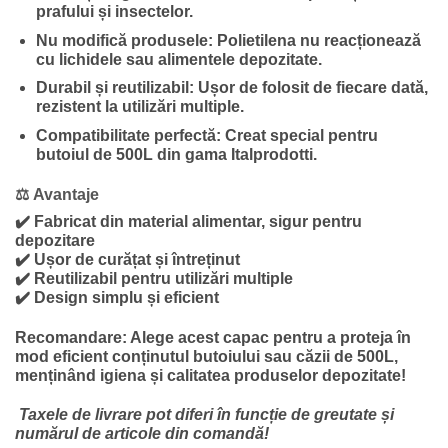
prafului și insectelor.
Nu modifică produsele:
Polietilena nu reacționează
cu lichidele sau alimentele depozitate.
Durabil și reutilizabil:
Ușor de folosit de fiecare dată,
rezistent la utilizări multiple.
Compatibilitate perfectă:
Creat special pentru
butoiul de 500L din gama Italprodotti.
⚖️
Avantaje
✔️ Fabricat din material alimentar, sigur pentru
depozitare
✔️ Ușor de curățat și întreținut
✔️ Reutilizabil pentru utilizări multiple
✔️ Design simplu și eficient
Recomandare:
Alege acest capac pentru a proteja în
mod eficient conținutul butoiului sau căzii de 500L,
menținând igiena și calitatea produselor depozitate!
Taxele de livrare pot diferi în funcție de greutate și
numărul de articole din comandă!