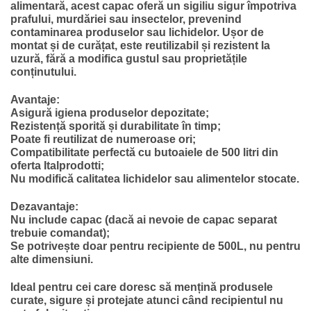
132.37 lei.
alimentară, acest capac oferă un sigiliu sigur împotriva
prafului, murdăriei sau insectelor, prevenind
contaminarea produselor sau lichidelor. Ușor de
montat și de curățat, este reutilizabil și rezistent la
uzură, fără a modifica gustul sau proprietățile
conținutului.
Avantaje:
Asigură igiena produselor depozitate;
Rezistență sporită și durabilitate în timp;
Poate fi reutilizat de numeroase ori;
Compatibilitate perfectă cu butoaiele de 500 litri din
oferta Italprodotti;
Nu modifică calitatea lichidelor sau alimentelor stocate.
Dezavantaje:
Nu include capac (dacă ai nevoie de capac separat
trebuie comandat);
Se potrivește doar pentru recipiente de 500L, nu pentru
alte dimensiuni.
Ideal pentru cei care doresc să mențină produsele
curate, sigure și protejate atunci când recipientul nu