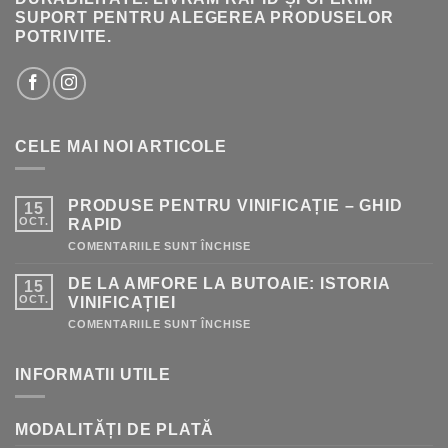
SUPORT PENTRU ALEGEREA PRODUSELOR
POTRIVITE.
CELE MAI NOI ARTICOLE
PRODUSE PENTRU VINIFICAȚIE – GHID
15
OCT.
RAPID
PENTRU
COMENTARIILE SUNT ÎNCHISE
PRODUSE
PENTRU
DE LA AMFORE LA BUTOAIE: ISTORIA
15
VINIFICAȚIE
–
OCT.
VINIFICAȚIEI
GHID
RAPID
PENTRU
COMENTARIILE SUNT ÎNCHISE
DE
LA
AMFORE
INFORMATII UTILE
LA
BUTOAIE:
ISTORIA
VINIFICAȚIEI
MODALITĂȚI DE PLATĂ