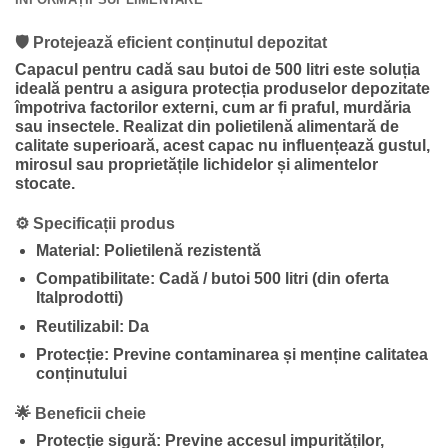
🛡️
Protejează eficient conținutul depozitat
Capacul pentru cadă sau butoi de 500 litri este soluția
ideală pentru a asigura protecția produselor depozitate
împotriva factorilor externi, cum ar fi praful, murdăria
sau insectele. Realizat din polietilenă alimentară de
calitate superioară, acest capac nu influențează gustul,
mirosul sau proprietățile lichidelor și alimentelor
stocate.
⚙️
Specificații produs
Material:
Polietilenă rezistentă
Compatibilitate:
Cadă / butoi 500 litri (din oferta
Italprodotti)
Reutilizabil:
Da
Protecție:
Previne contaminarea și menține calitatea
conținutului
🌟
Beneficii cheie
Protecție sigură:
Previne accesul impurităților,