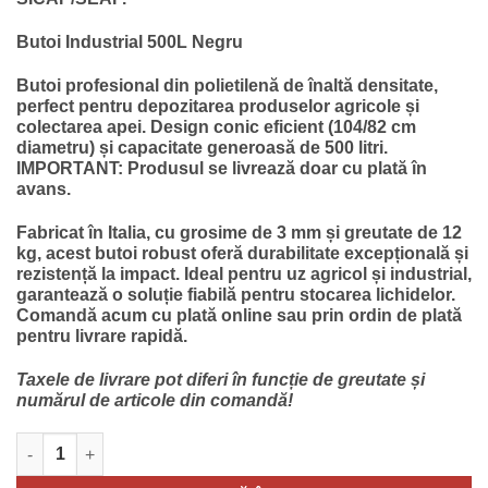
singure
fost:
227.00 lei.
evaluări
297.12 lei.
Butoi Industrial 500L Negru
Butoi profesional din polietilenă de înaltă densitate,
perfect pentru depozitarea produselor agricole și
colectarea apei. Design conic eficient (104/82 cm
diametru) și capacitate generoasă de 500 litri.
IMPORTANT: Produsul se livrează doar cu plată în
avans.
Fabricat în Italia, cu grosime de 3 mm și greutate de 12
kg, acest butoi robust oferă durabilitate excepțională și
rezistență la impact. Ideal pentru uz agricol și industrial,
garantează o soluție fiabilă pentru stocarea lichidelor.
Comandă acum cu plată online sau prin ordin de plată
pentru livrare rapidă.
Taxele de livrare pot diferi în funcție de greutate și
numărul de articole din comandă!
Cantitate Cada / Butoi Plastic 500 L, fabricat Italia