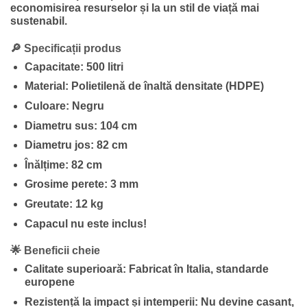
economisirea resurselor și la un stil de viață mai
sustenabil.
🔎
Specificații produs
Capacitate:
500 litri
Material:
Polietilenă de înaltă densitate (HDPE)
Culoare:
Negru
Diametru sus:
104 cm
Diametru jos:
82 cm
Înălțime:
82 cm
Grosime perete:
3 mm
Greutate:
12 kg
Capacul nu este inclus!
🌟
Beneficii cheie
Calitate superioară:
Fabricat în Italia, standarde
europene
Rezistență la impact și intemperii:
Nu devine casant,