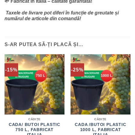
🌱 Fabricat în Italia – calitate garantată!
Taxele de livrare pot diferi în funcție de greutate și
numărul de articole din comandă!
S-AR PUTEA SĂ-ȚI PLACĂ ȘI…
-15%
-25%
CĂDIȚE
CĂDIȚE
CADA/ BUTOI PLASTIC
CADA /BUTOI PLASTIC
750 L, FABRICAT
1000 L, FABRICAT
ITALIA
ITALIA