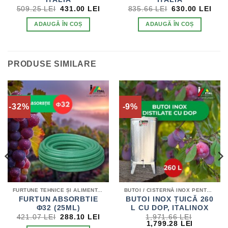
PREȚUL
PREȚUL
PREȚUL
PRE
509.25
LEI
431.00
LEI
835.66
LEI
630.00
LEI
INIȚIAL
CURENT
INIȚIAL
CUR
A
ESTE:
A
EST
ADAUGĂ ÎN COȘ
ADAUGĂ ÎN COȘ
FOST:
431.00 LEI.
FOST:
630.
509.25 LEI.
835.66 LEI.
PRODUSE SIMILARE
-32%
-9%
FURTUNE TEHNICE ȘI ALIMENTARE
BUTOI / CISTERNĂ INOX PENTRU DISTILATE
FURTUN ABSORBTIE
BUTOI INOX ȚUICĂ 260
Φ32 (25ML)
L CU DOP, ITALINOX
EȚUL
PREȚUL
PREȚUL
421.07
LEI
288.10
LEI
1,971.66
LEI
RENT
INIȚIAL
CURENT
PREȚUL
PREȚUL
1,799.28
LEI