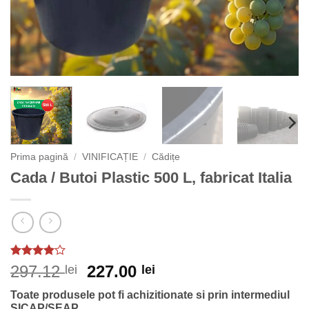
Prima pagină
/
VINIFICAȚIE
/
Cădițe
Cada / Butoi Plastic 500 L, fabricat Italia
Evaluat
Prețul
Prețul
297.12
227.00
lei
lei
la
4
din
inițial
curent
5 pe
Toate produsele pot fi achizitionate si prin intermediul
baza unei
a
este:
SICAP/SEAP.