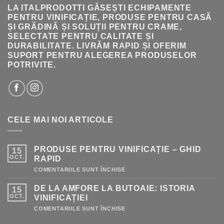
LA ITALPRODOTTI GĂSEȘTI ECHIPAMENTE
PENTRU VINIFICAȚIE, PRODUSE PENTRU CASĂ
ȘI GRĂDINĂ ȘI SOLUȚII PENTRU CRAME,
SELECTATE PENTRU CALITATE ȘI
DURABILITATE. LIVRĂM RAPID ȘI OFERIM
SUPORT PENTRU ALEGEREA PRODUSELOR
POTRIVITE.
CELE MAI NOI ARTICOLE
PRODUSE PENTRU VINIFICAȚIE – GHID
15
OCT.
RAPID
PENTRU
COMENTARIILE SUNT ÎNCHISE
PRODUSE
PENTRU
DE LA AMFORE LA BUTOAIE: ISTORIA
15
VINIFICAȚIE
–
OCT.
VINIFICAȚIEI
GHID
RAPID
PENTRU
COMENTARIILE SUNT ÎNCHISE
DE
LA