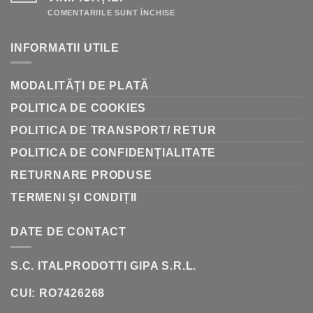
GHID
RAPID
PENTRU
COMENTARIILE SUNT ÎNCHISE
DE
LA
AMFORE
INFORMATII UTILE
LA
BUTOAIE:
ISTORIA
VINIFICAȚIEI
MODALITĂȚI DE PLATĂ
POLITICA DE COOKIES
POLITICA DE TRANSPORT/ RETUR
POLITICA DE CONFIDENȚIALITATE
RETURNARE PRODUSE
TERMENI ȘI CONDIȚII
DATE DE CONTACT
S.C. ITALPRODOTTI GIPA S.R.L.
CUI: RO7426268