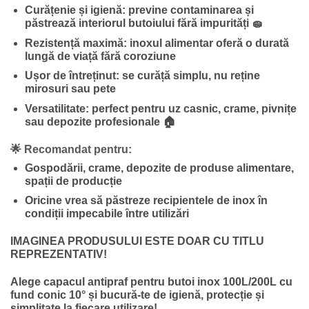
Curățenie și igienă:
previne contaminarea și
păstrează interiorul butoiului fără impurități 🧽
Rezistență maximă:
inoxul alimentar oferă o durată
lungă de viață fără coroziune
Ușor de întreținut:
se curăță simplu, nu reține
mirosuri sau pete
Versatilitate:
perfect pentru uz casnic, crame, pivnițe
sau depozite profesionale 🏠
🌟 Recomandat pentru:
Gospodării, crame, depozite de produse alimentare,
spații de producție
Oricine vrea să păstreze recipientele de inox în
condiții impecabile între utilizări
IMAGINEA PRODUSULUI ESTE DOAR CU TITLU
REPREZENTATIV!
Alege capacul antipraf pentru butoi inox 100L/200L cu
fund conic 10° și bucură-te de igienă, protecție și
simplitate la fiecare utilizare!