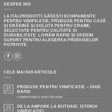
236.00 LEI.
DESPRE NOI
LA ITALPRODOTTI GĂSEȘTI ECHIPAMENTE
PENTRU VINIFICAȚIE, PRODUSE PENTRU CASĂ
ȘI GRĂDINĂ ȘI SOLUȚII PENTRU CRAME,
SELECTATE PENTRU CALITATE ȘI
DURABILITATE. LIVRĂM RAPID ȘI OFERIM
SUPORT PENTRU ALEGEREA PRODUSELOR
POTRIVITE.
CELE MAI NOI ARTICOLE
PRODUSE PENTRU VINIFICAȚIE – GHID
15
OCT.
RAPID
PENTRU
COMENTARIILE SUNT ÎNCHISE
PRODUSE
PENTRU
DE LA AMFORE LA BUTOAIE: ISTORIA
15
VINIFICAȚIE
–
OCT.
VINIFICAȚIEI