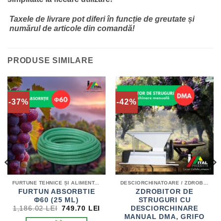
Taxele de livrare pot diferi în funcție de greutate și
numărul de articole din comandă!
PRODUSE SIMILARE
-37%
-42%
FURTUNE TEHNICE ȘI ALIMENTARE
DESCIORCHINATOARE / ZDROBITOARE / HIDROPRESE
FURTUN ABSORBTIE
ZDROBITOR DE
Φ60 (25 ML)
STRUGURI CU
EȚUL
PREȚUL
PREȚUL
DESCIORCHINARE
1,186.02
LEI
749.70
LEI
RENT
INIȚIAL
CURENT
MANUAL DMA, GRIFO
TE:
A
ESTE: