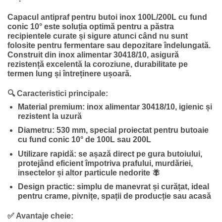
Capacul antipraf pentru butoi inox 100L/200L cu fund
conic 10° este soluția optimă pentru a păstra
recipientele curate și sigure atunci când nu sunt
folosite pentru fermentare sau depozitare îndelungată.
Construit din inox alimentar 30418/10, asigură
rezistență excelentă la coroziune, durabilitate pe
termen lung și întreținere ușoară.
🔍 Caracteristici principale:
Material premium:
inox alimentar 30418/10, igienic și
rezistent la uzură
Diametru:
530 mm, special proiectat pentru butoaie
cu fund conic 10° de 100L sau 200L
Utilizare rapidă:
se așază direct pe gura butoiului,
protejând eficient împotriva prafului, murdăriei,
insectelor și altor particule nedorite 🪰
Design practic:
simplu de manevrat și curățat, ideal
pentru crame, pivnițe, spații de producție sau acasă
✅ Avantaje cheie: