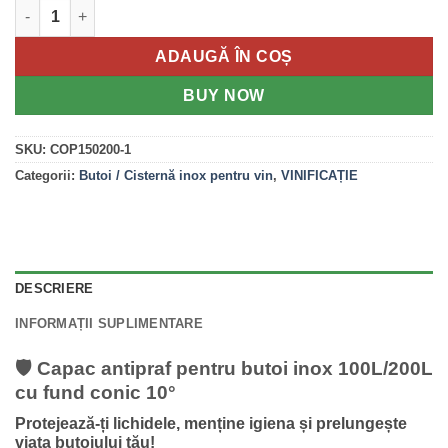
Cantitate Capac Antipraf pentru butoi inox 100 L -200 L cu fund
ADAUGĂ ÎN COȘ
BUY NOW
SKU:
COP150200-1
Categorii:
Butoi / Cisternă inox pentru vin
,
VINIFICAȚIE
DESCRIERE
INFORMAȚII SUPLIMENTARE
🛡️ Capac antipraf pentru butoi inox 100L/200L
cu fund conic 10°
Protejează-ți lichidele, menține igiena și prelungește
viața butoiului tău!