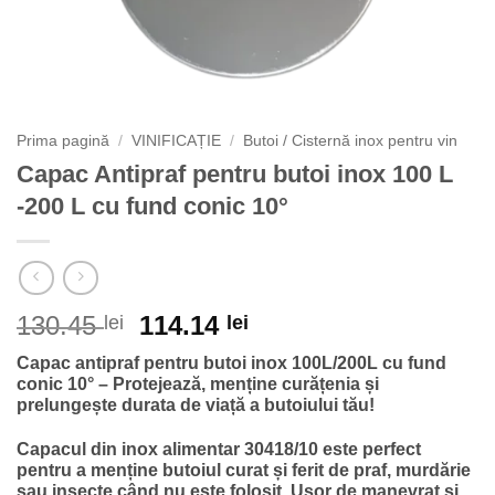
Prima pagină
/
VINIFICAȚIE
/
Butoi / Cisternă inox pentru vin
Capac Antipraf pentru butoi inox 100 L
-200 L cu fund conic 10°
Prețul
Prețul
130.45
114.14
lei
lei
inițial
curent
Capac antipraf pentru butoi inox 100L/200L cu fund
a
este:
conic 10° – Protejează, menține curățenia și
fost:
114.14 lei.
prelungește durata de viață a butoiului tău!
130.45 lei.
Capacul din inox alimentar 30418/10 este perfect
pentru a menține butoiul curat și ferit de praf, murdărie
sau insecte când nu este folosit. Ușor de manevrat și