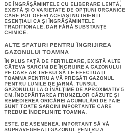
DE ÎNGRĂȘĂMINTELE CU ELIBERARE LENTĂ,
EXISTĂ ȘI O VARIETATE DE OPȚIUNI ORGANICE
CARE POT OFERI ACEIAȘI NUTRIENȚI
ESENȚIALI CA ȘI ÎNGRĂȘĂMINTELE
TRADIȚIONALE, DAR FĂRĂ SUBSTANȚE
CHIMICE.
ALTE SFATURI PENTRU ÎNGRIJIREA
GAZONULUI TOAMNA
ÎN PLUS FAȚĂ DE FERTILIZARE, EXISTĂ ALTE
CÂTEVA SARCINI DE ÎNGRIJIRE A GAZONULUI
PE CARE AR TREBUI SĂ LE EFECTUAȚI
TOAMNA PENTRU A VĂ PREGĂTI GAZONUL
PENTRU LUNILE DE IARNĂ. TUNSUL
GAZONULUI LA O ÎNĂLȚIME DE APROXIMATIV 5
CM, ÎNDEPĂRTAREA FRUNZELOR CĂZUTE ȘI
REMEDIEREA ORICĂREI ACUMULĂRI DE PAIE
SUNT TOATE SARCINI IMPORTANTE CARE
TREBUIE ÎNDEPLINITE TOAMNA.
ESTE, DE ASEMENEA, IMPORTANT SĂ VĂ
SUPRAVEGHEAȚI GAZONUL PENTRU A