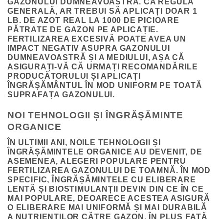
GAZONULUI DUMNEAVOASTRĂ. CA REGULĂ
GENERALĂ, AR TREBUI SĂ APLICAȚI DOAR 1
LB. DE AZOT REAL LA 1000 DE PICIOARE
PĂTRATE DE GAZON PE APLICAȚIE.
FERTILIZAREA EXCESIVĂ POATE AVEA UN
IMPACT NEGATIV ASUPRA GAZONULUI
DUMNEAVOASTRĂ ȘI A MEDIULUI, AȘA CĂ
ASIGURAȚI-VĂ CĂ URMAȚI RECOMANDĂRILE
PRODUCĂTORULUI ȘI APLICAȚI
ÎNGRĂȘĂMÂNTUL ÎN MOD UNIFORM PE TOATĂ
SUPRAFAȚA GAZONULUI.
NOI TEHNOLOGII ȘI ÎNGRĂȘĂMINTE
ORGANICE
ÎN ULTIMII ANI, NOILE TEHNOLOGII ȘI
ÎNGRĂȘĂMINTELE ORGANICE AU DEVENIT, DE
ASEMENEA, ALEGERI POPULARE PENTRU
FERTILIZAREA GAZONULUI DE TOAMNĂ. ÎN MOD
SPECIFIC, ÎNGRĂȘĂMINTELE CU ELIBERARE
LENTĂ ȘI BIOSTIMULANȚII DEVIN DIN CE ÎN CE
MAI POPULARE, DEOARECE ACESTEA ASIGURĂ
O ELIBERARE MAI UNIFORMĂ ȘI MAI DURABILĂ
A NUTRIENȚILOR CĂTRE GAZON. ÎN PLUS FAȚĂ