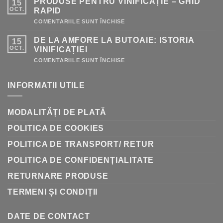
PRODUSE PENTRU VINIFICAȚIE – GHID
15
OCT.
RAPID
PENTRU
COMENTARIILE SUNT ÎNCHISE
PRODUSE
PENTRU
DE LA AMFORE LA BUTOAIE: ISTORIA
15
VINIFICAȚIE
–
OCT.
VINIFICAȚIEI
GHID
RAPID
PENTRU
COMENTARIILE SUNT ÎNCHISE
DE
LA
AMFORE
INFORMATII UTILE
LA
BUTOAIE:
ISTORIA
VINIFICAȚIEI
MODALITĂȚI DE PLATĂ
POLITICA DE COOKIES
POLITICA DE TRANSPORT/ RETUR
POLITICA DE CONFIDENȚIALITATE
RETURNARE PRODUSE
TERMENI ȘI CONDIȚII
DATE DE CONTACT