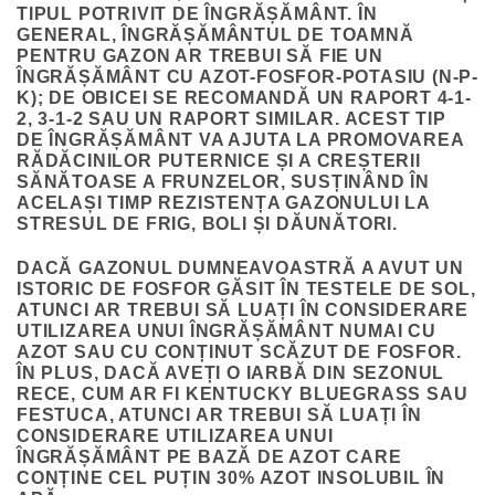
TIPUL POTRIVIT DE ÎNGRĂȘĂMÂNT. ÎN
GENERAL, ÎNGRĂȘĂMÂNTUL DE TOAMNĂ
PENTRU GAZON AR TREBUI SĂ FIE UN
ÎNGRĂȘĂMÂNT CU AZOT-FOSFOR-POTASIU (N-P-
K); DE OBICEI SE RECOMANDĂ UN RAPORT 4-1-
2, 3-1-2 SAU UN RAPORT SIMILAR. ACEST TIP
DE ÎNGRĂȘĂMÂNT VA AJUTA LA PROMOVAREA
RĂDĂCINILOR PUTERNICE ȘI A CREȘTERII
SĂNĂTOASE A FRUNZELOR, SUSȚINÂND ÎN
ACELAȘI TIMP REZISTENȚA GAZONULUI LA
STRESUL DE FRIG, BOLI ȘI DĂUNĂTORI.
DACĂ GAZONUL DUMNEAVOASTRĂ A AVUT UN
ISTORIC DE FOSFOR GĂSIT ÎN TESTELE DE SOL,
ATUNCI AR TREBUI SĂ LUAȚI ÎN CONSIDERARE
UTILIZAREA UNUI ÎNGRĂȘĂMÂNT NUMAI CU
AZOT SAU CU CONȚINUT SCĂZUT DE FOSFOR.
ÎN PLUS, DACĂ AVEȚI O IARBĂ DIN SEZONUL
RECE, CUM AR FI KENTUCKY BLUEGRASS SAU
FESTUCA, ATUNCI AR TREBUI SĂ LUAȚI ÎN
CONSIDERARE UTILIZAREA UNUI
ÎNGRĂȘĂMÂNT PE BAZĂ DE AZOT CARE
CONȚINE CEL PUȚIN 30% AZOT INSOLUBIL ÎN