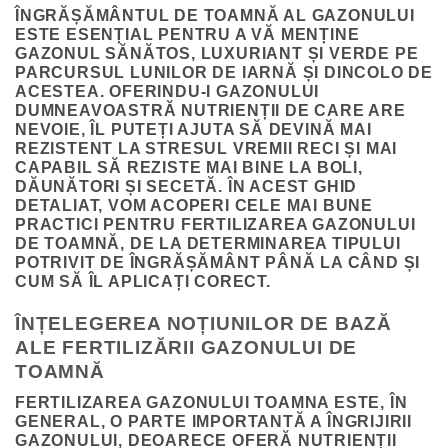
ÎNGRĂȘĂMÂNTUL DE TOAMNĂ AL GAZONULUI
ESTE ESENȚIAL PENTRU A VĂ MENȚINE
GAZONUL SĂNĂTOS, LUXURIANT ȘI VERDE PE
PARCURSUL LUNILOR DE IARNĂ ȘI DINCOLO DE
ACESTEA. OFERINDU-I GAZONULUI
DUMNEAVOASTRĂ NUTRIENȚII DE CARE ARE
NEVOIE, ÎL PUTEȚI AJUTA SĂ DEVINĂ MAI
REZISTENT LA STRESUL VREMII RECI ȘI MAI
CAPABIL SĂ REZISTE MAI BINE LA BOLI,
DĂUNĂTORI ȘI SECETĂ. ÎN ACEST GHID
DETALIAT, VOM ACOPERI CELE MAI BUNE
PRACTICI PENTRU FERTILIZAREA GAZONULUI
DE TOAMNĂ, DE LA DETERMINAREA TIPULUI
POTRIVIT DE ÎNGRĂȘĂMÂNT PÂNĂ LA CÂND ȘI
CUM SĂ ÎL APLICAȚI CORECT.
ÎNȚELEGEREA NOȚIUNILOR DE BAZĂ
ALE FERTILIZĂRII GAZONULUI DE
TOAMNĂ
FERTILIZAREA GAZONULUI TOAMNA ESTE, ÎN
GENERAL, O PARTE IMPORTANTĂ A ÎNGRIJIRII
GAZONULUI, DEOARECE OFERĂ NUTRIENȚII