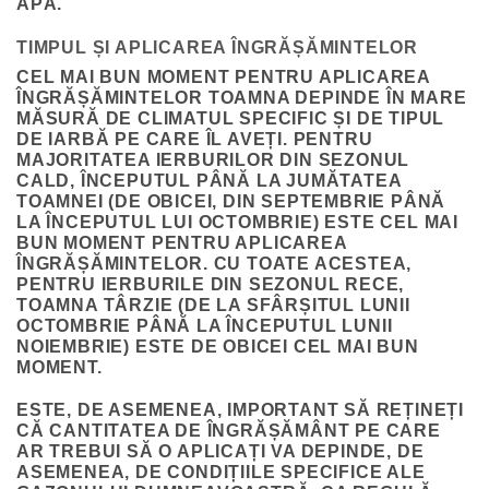
APĂ.
TIMPUL ȘI APLICAREA ÎNGRĂȘĂMINTELOR
CEL MAI BUN MOMENT PENTRU APLICAREA
ÎNGRĂȘĂMINTELOR TOAMNA DEPINDE ÎN MARE
MĂSURĂ DE CLIMATUL SPECIFIC ȘI DE TIPUL
DE IARBĂ PE CARE ÎL AVEȚI. PENTRU
MAJORITATEA IERBURILOR DIN SEZONUL
CALD, ÎNCEPUTUL PÂNĂ LA JUMĂTATEA
TOAMNEI (DE OBICEI, DIN SEPTEMBRIE PÂNĂ
LA ÎNCEPUTUL LUI OCTOMBRIE) ESTE CEL MAI
BUN MOMENT PENTRU APLICAREA
ÎNGRĂȘĂMINTELOR. CU TOATE ACESTEA,
PENTRU IERBURILE DIN SEZONUL RECE,
TOAMNA TÂRZIE (DE LA SFÂRȘITUL LUNII
OCTOMBRIE PÂNĂ LA ÎNCEPUTUL LUNII
NOIEMBRIE) ESTE DE OBICEI CEL MAI BUN
MOMENT.
ESTE, DE ASEMENEA, IMPORTANT SĂ REȚINEȚI
CĂ CANTITATEA DE ÎNGRĂȘĂMÂNT PE CARE
AR TREBUI SĂ O APLICAȚI VA DEPINDE, DE
ASEMENEA, DE CONDIȚIILE SPECIFICE ALE