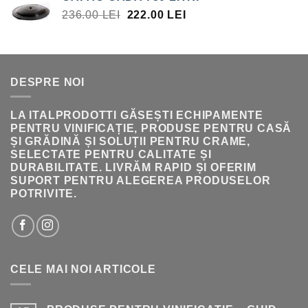
FOST:
308.00 LEI.
PREȚUL
PREȚUL
236.00
LEI
222.00
LEI
396.00 LEI.
INIȚIAL
CURENT
A
ESTE:
FOST:
222.00 LEI.
236.00 LEI.
DESPRE NOI
LA ITALPRODOTTI GĂSEȘTI ECHIPAMENTE
PENTRU VINIFICAȚIE, PRODUSE PENTRU CASĂ
ȘI GRĂDINĂ ȘI SOLUȚII PENTRU CRAME,
SELECTATE PENTRU CALITATE ȘI
DURABILITATE. LIVRĂM RAPID ȘI OFERIM
SUPORT PENTRU ALEGEREA PRODUSELOR
POTRIVITE.
CELE MAI NOI ARTICOLE