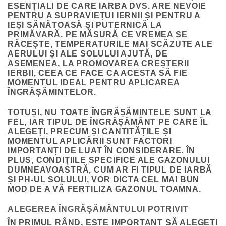
ESENȚIALI DE CARE IARBA DVS. ARE NEVOIE
PENTRU A SUPRAVIEȚUI IERNII ȘI PENTRU A
IEȘI SĂNĂTOASĂ ȘI PUTERNICĂ LA
PRIMĂVARĂ. PE MĂSURĂ CE VREMEA SE
RĂCEȘTE, TEMPERATURILE MAI SCĂZUTE ALE
AERULUI ȘI ALE SOLULUI AJUTĂ, DE
ASEMENEA, LA PROMOVAREA CREȘTERII
IERBII, CEEA CE FACE CA ACESTA SĂ FIE
MOMENTUL IDEAL PENTRU APLICAREA
ÎNGRĂȘĂMINTELOR.
TOTUȘI, NU TOATE ÎNGRĂȘĂMINTELE SUNT LA
FEL, IAR TIPUL DE ÎNGRĂȘĂMÂNT PE CARE ÎL
ALEGEȚI, PRECUM ȘI CANTITĂȚILE ȘI
MOMENTUL APLICĂRII SUNT FACTORI
IMPORTANȚI DE LUAT ÎN CONSIDERARE. ÎN
PLUS, CONDIȚIILE SPECIFICE ALE GAZONULUI
DUMNEAVOASTRĂ, CUM AR FI TIPUL DE IARBĂ
ȘI PH-UL SOLULUI, VOR DICTA CEL MAI BUN
MOD DE A VĂ FERTILIZA GAZONUL TOAMNA.
ALEGEREA ÎNGRĂȘĂMÂNTULUI POTRIVIT
ÎN PRIMUL RÂND, ESTE IMPORTANT SĂ ALEGEȚI