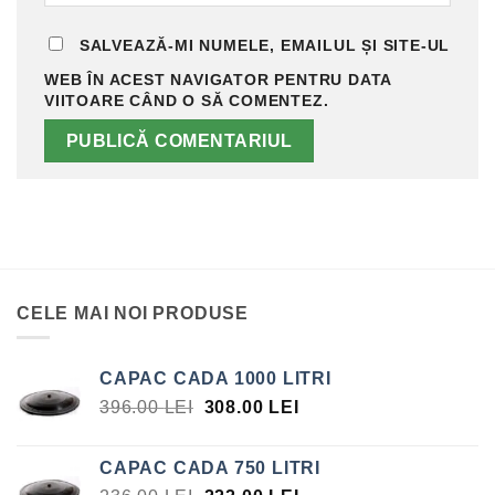
SALVEAZĂ-MI NUMELE, EMAILUL ȘI SITE-UL
WEB ÎN ACEST NAVIGATOR PENTRU DATA
VIITOARE CÂND O SĂ COMENTEZ.
CELE MAI NOI PRODUSE
CAPAC CADA 1000 LITRI
PREȚUL
PREȚUL
396.00
LEI
308.00
LEI
INIȚIAL
CURENT
A
ESTE:
CAPAC CADA 750 LITRI
FOST:
308.00 LEI.