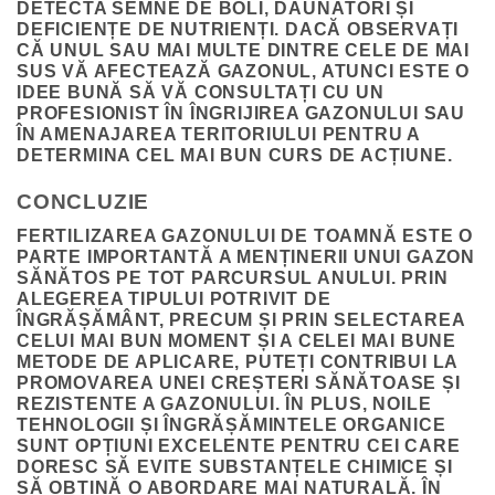
DETECTA SEMNE DE BOLI, DĂUNĂTORI ȘI
DEFICIENȚE DE NUTRIENȚI. DACĂ OBSERVAȚI
CĂ UNUL SAU MAI MULTE DINTRE CELE DE MAI
SUS VĂ AFECTEAZĂ GAZONUL, ATUNCI ESTE O
IDEE BUNĂ SĂ VĂ CONSULTAȚI CU UN
PROFESIONIST ÎN ÎNGRIJIREA GAZONULUI SAU
ÎN AMENAJAREA TERITORIULUI PENTRU A
DETERMINA CEL MAI BUN CURS DE ACȚIUNE.
CONCLUZIE
FERTILIZAREA GAZONULUI DE TOAMNĂ ESTE O
PARTE IMPORTANTĂ A MENȚINERII UNUI GAZON
SĂNĂTOS PE TOT PARCURSUL ANULUI. PRIN
ALEGEREA TIPULUI POTRIVIT DE
ÎNGRĂȘĂMÂNT, PRECUM ȘI PRIN SELECTAREA
CELUI MAI BUN MOMENT ȘI A CELEI MAI BUNE
METODE DE APLICARE, PUTEȚI CONTRIBUI LA
PROMOVAREA UNEI CREȘTERI SĂNĂTOASE ȘI
REZISTENTE A GAZONULUI. ÎN PLUS, NOILE
TEHNOLOGII ȘI ÎNGRĂȘĂMINTELE ORGANICE
SUNT OPȚIUNI EXCELENTE PENTRU CEI CARE
DORESC SĂ EVITE SUBSTANȚELE CHIMICE ȘI
SĂ OBȚINĂ O ABORDARE MAI NATURALĂ. ÎN