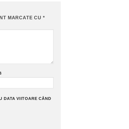
UNT MARCATE CU
*
B
U DATA VIITOARE CÂND