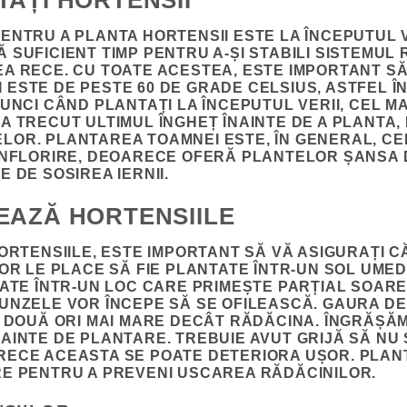
AȚI HORTENSII
ENTRU A PLANTA HORTENSII ESTE LA ÎNCEPUTUL 
 SUFICIENT TIMP PENTRU A-ȘI STABILI SISTEMUL 
A RECE. CU TOATE ACESTEA, ESTE IMPORTANT SĂ
ESTE DE PESTE 60 DE GRADE CELSIUS, ASTFEL Î
UNCI CÂND PLANTAȚI LA ÎNCEPUTUL VERII, CEL MA
A TRECUT ULTIMUL ÎNGHEȚ ÎNAINTE DE A PLANTA, 
LOR. PLANTAREA TOAMNEI ESTE, ÎN GENERAL, CE
ÎNFLORIRE, DEOARECE OFERĂ PLANTELOR ȘANSA 
 DE SOSIREA IERNII.
EAZĂ HORTENSIILE
HORTENSIILE, ESTE IMPORTANT SĂ VĂ ASIGURAȚI C
OR LE PLACE SĂ FIE PLANTATE ÎNTR-UN SOL UMED
SATE ÎNTR-UN LOC CARE PRIMEȘTE PARȚIAL SOARE
UNZELE VOR ÎNCEPE SĂ SE OFILEASCĂ. GAURA D
V DOUĂ ORI MAI MARE DECÂT RĂDĂCINA. ÎNGRĂȘĂ
AINTE DE PLANTARE. TREBUIE AVUT GRIJĂ SĂ NU
RECE ACEASTA SE POATE DETERIORA UȘOR. PLAN
RE PENTRU A PREVENI USCAREA RĂDĂCINILOR.