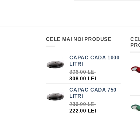
CELE MAI NOI PRODUSE
CE
PR
CAPAC CADA 1000
LITRI
396.00
LEI
PREȚUL
PREȚUL
308.00
LEI
INIȚIAL
CURENT
CAPAC CADA 750
A
ESTE:
LITRI
FOST:
308.00 LEI.
236.00
LEI
396.00 LEI.
PREȚUL
PREȚUL
222.00
LEI
INIȚIAL
CURENT
A
ESTE:
FOST:
222.00 LEI.
236.00 LEI.