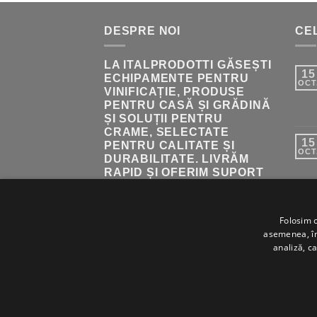
DESPRE NOI
CEL
LA ITALPRODOTTI GĂSEȘTI
15
ECHIPAMENTE PENTRU
OCT
VINIFICAȚIE, PRODUSE
PENTRU CASĂ ȘI GRĂDINĂ
ȘI SOLUȚII PENTRU
CRAME, SELECTATE
15
PENTRU CALITATE ȘI
OCT
DURABILITATE. LIVRĂM
RAPID ȘI OFERIM SUPORT
PENTRU ALEGEREA
PRODUSELOR POTRIVITE.
Folosim c
asemenea, împ
analiză, ca
ABOUT
BLOG
CONTACT
ITALPRODOTTI - COPYRIGHT 2026 ©
TO