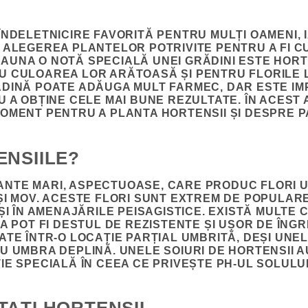
ÎNDELETNICIRE FAVORITĂ PENTRU MULȚI OAMENI, 
 ALEGEREA PLANTELOR POTRIVITE PENTRU A FI CU
UNA O NOTĂ SPECIALĂ UNEI GRĂDINI ESTE HORT
U CULOAREA LOR ARĂTOASĂ ȘI PENTRU FLORILE L
DINĂ POATE ADĂUGA MULT FARMEC, DAR ESTE IM
U A OBȚINE CELE MAI BUNE REZULTATE. ÎN ACEST 
OMENT PENTRU A PLANTA HORTENSII ȘI DESPRE PA
ENSIILE?
NTE MARI, ASPECTUOASE, CARE PRODUC FLORI 
ȘI MOV. ACESTE FLORI SUNT EXTREM DE POPULAR
ȘI ÎN AMENAJĂRILE PEISAGISTICE. EXISTĂ MULTE 
A POT FI DESTUL DE REZISTENTE ȘI UȘOR DE ÎNGRI
ATE ÎNTR-O LOCAȚIE PARȚIAL UMBRITĂ, DEȘI UNE
U UMBRA DEPLINĂ. UNELE SOIURI DE HORTENSII A
E SPECIALĂ ÎN CEEA CE PRIVEȘTE PH-UL SOLULUI