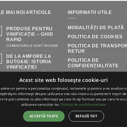
A
ESTE:
236.00 LEI.
FOST:
15.75 LEI.
E MAI NOI ARTICOLE
INFORMATII UTILE
17.00 LEI.
MODALITĂȚI DE PLATĂ
PRODUSE PENTRU
.
VINIFICAȚIE – GHID
POLITICA DE COOKIES
RAPID
POLITICA DE TRANSPOR
PENTRU
COMENTARIILE SUNT ÎNCHISE
PRODUSE
RETUR
PENTRU
DE LA AMFORE LA
VINIFICAȚIE
POLITICA DE
–
.
BUTOAIE: ISTORIA
GHID
CONFIDENȚIALITATE
VINIFICAȚIEI
RAPID
PENTRU
COMENTARIILE SUNT ÎNCHISE
RETURNARE PRODUSE
DE
Acest site web folosește cookie-uri
LA
TERMENI ȘI CONDIȚII
AMFORE
ookie-uri pentru a personaliza conținutul, reclamele și pentru a ne analiza tr
LA
BUTOAIE:
ărtășim informații despre utilizarea site-ului nostru cu partenerii noștri de 
ISTORIA
re le pot combina cu alte informații pe care le-ați furnizat sau pe care le-au 
VINIFICAȚIEI
utilizarea serviciilor lor.
Politica de confidențialitate
ACCEPTĂ TOATE
REFUZĂ TOT
ATE DREPTURILE REZERVATE