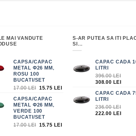
LE MAI VANDUTE
S-AR PUTEA SA ITI PLA
ODUSE
SI…
CAPSA/CAPAC
CAPAC CADA 1
METAL Φ26 MM,
LITRI
ROSU 100
396.00
LEI
BUCATI/SET
PREȚUL
PREȚ
308.00
LEI
PREȚUL
PREȚUL
17.00
LEI
15.75
LEI
INIȚIAL
CUR
CAPAC CADA 7
INIȚIAL
CURENT
A
ESTE
CAPSA/CAPAC
LITRI
A
ESTE:
FOST:
308.0
METAL Φ26 MM,
FOST:
15.75 LEI.
236.00
LEI
396.00 LEI.
VERDE 100
17.00 LEI.
PREȚUL
PREȚ
222.00
LEI
BUCATI/SET
INIȚIAL
CUR
PREȚUL
PREȚUL
17.00
LEI
15.75
LEI
A
ESTE
INIȚIAL
CURENT
FOST:
222.0