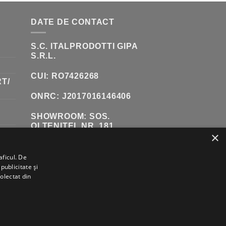
DATE DE CONTACT
S.C. ITALPRODOTTI GIPA
S.R.L.
CUI: RO7426268
T/
ONRC: J2017016146406
SHOWROOM:
SOS.
OLTENITEI, NR. 181,
×
POPESTI-LEORDENI
(INCINTA DANUBIANA)
aficul. De
TELEFON:
0771 618 242
publicitate și
colectat din
VISA
PAYPAL
STRIPE
MASTERCARD
CASH
ON
DELIVERY