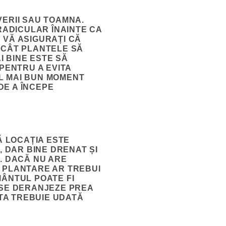
VERII SAU TOAMNA.
RADICULAR ÎNAINTE CA
 VĂ ASIGURAȚI CĂ
NCÂT PLANTELE SĂ
I BINE ESTE SĂ
PENTRU A EVITA
L MAI BUN MOMENT
DE A ÎNCEPE
Ă LOCAȚIA ESTE
, DAR BINE DRENAT ȘI
. DACĂ NU ARE
E PLANTARE AR TREBUI
MÂNTUL POATE FI
 SE DERANJEZE PREA
TA TREBUIE UDATĂ