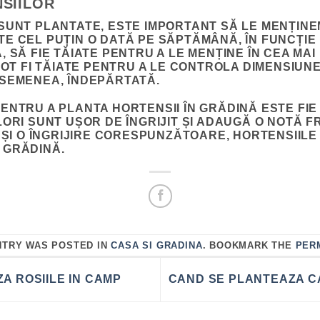
NSIILOR
SUNT PLANTATE, ESTE IMPORTANT SĂ LE MENȚINE
E CEL PUȚIN O DATĂ PE SĂPTĂMÂNĂ, ÎN FUNCȚIE 
, SĂ FIE TĂIATE PENTRU A LE MENȚINE ÎN CEA MA
POT FI TĂIATE PENTRU A LE CONTROLA DIMENSIUN
ASEMENEA, ÎNDEPĂRTATĂ.
ENTRU A PLANTA HORTENSII ÎN GRĂDINĂ ESTE FIE 
LORI SUNT UȘOR DE ÎNGRIJIT ȘI ADAUGĂ O NOTĂ 
 ȘI O ÎNGRIJIRE CORESPUNZĂTOARE, HORTENSIILE 
 GRĂDINĂ.
NTRY WAS POSTED IN
CASA SI GRADINA
. BOOKMARK THE
PER
A ROSIILE IN CAMP
CAND SE PLANTEAZA C