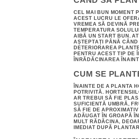
CÂND SĂ PLANT
CEL MAI BUN MOMENT P
ACEST LUCRU LE OFERĂ
VREMEA SĂ DEVINĂ PRE
TEMPERATURA SOLULUI 
AIBĂ UN START BUN. AT
AȘTEPTAȚI PÂNĂ CÂND 
DETERIORAREA PLANTE
PENTRU ACEST TIP DE 
ÎNRĂDĂCINAREA ÎNAINTE
CUM SE PLANT
ÎNAINTE DE A PLANTA 
POTRIVITĂ. HORTENSIIL
AR TREBUI SĂ FIE PLA
SUFICIENTĂ UMBRĂ, FR
SĂ FIE DE APROXIMATI
ADĂUGAT ÎN GROAPĂ ÎN
MULT RĂDĂCINA, DEOA
IMEDIAT DUPĂ PLANTA