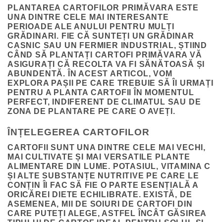
PLANTAREA CARTOFILOR PRIMĂVARA ESTE
UNA DINTRE CELE MAI INTERESANTE
PERIOADE ALE ANULUI PENTRU MULȚI
GRĂDINARI. FIE CĂ SUNTEȚI UN GRĂDINAR
CASNIC SAU UN FERMIER INDUSTRIAL, ȘTIIND
CÂND SĂ PLANTAȚI CARTOFI PRIMĂVARA VĂ
ASIGURAȚI CĂ RECOLTA VA FI SĂNĂTOASĂ ȘI
ABUNDENTĂ. ÎN ACEST ARTICOL, VOM
EXPLORA PAȘII PE CARE TREBUIE SĂ ÎI URMAȚI
PENTRU A PLANTA CARTOFII ÎN MOMENTUL
PERFECT, INDIFERENT DE CLIMATUL SAU DE
ZONA DE PLANTARE PE CARE O AVEȚI.
ÎNȚELEGEREA CARTOFILOR
CARTOFII SUNT UNA DINTRE CELE MAI VECHI,
MAI CULTIVATE ȘI MAI VERSATILE PLANTE
ALIMENTARE DIN LUME. POTASIUL, VITAMINA C
ȘI ALTE SUBSTANȚE NUTRITIVE PE CARE LE
CONȚIN ÎI FAC SĂ FIE O PARTE ESENȚIALĂ A
ORICĂREI DIETE ECHILIBRATE. EXISTĂ, DE
ASEMENEA, MII DE SOIURI DE CARTOFI DIN
CARE PUTEȚI ALEGE, ASTFEL ÎNCÂT GĂSIREA