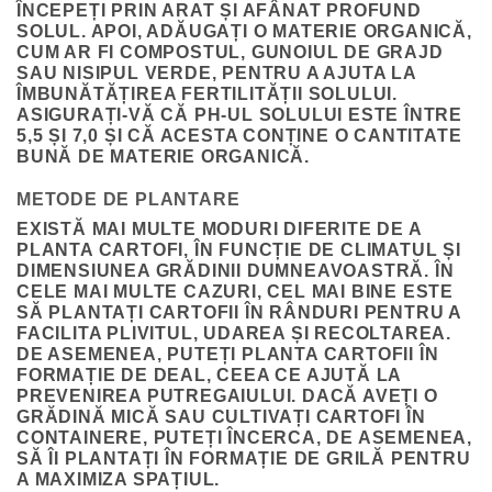
ÎNCEPEȚI PRIN ARAT ȘI AFÂNAT PROFUND
SOLUL. APOI, ADĂUGAȚI O MATERIE ORGANICĂ,
CUM AR FI COMPOSTUL, GUNOIUL DE GRAJD
SAU NISIPUL VERDE, PENTRU A AJUTA LA
ÎMBUNĂTĂȚIREA FERTILITĂȚII SOLULUI.
ASIGURAȚI-VĂ CĂ PH-UL SOLULUI ESTE ÎNTRE
5,5 ȘI 7,0 ȘI CĂ ACESTA CONȚINE O CANTITATE
BUNĂ DE MATERIE ORGANICĂ.
METODE DE PLANTARE
EXISTĂ MAI MULTE MODURI DIFERITE DE A
PLANTA CARTOFI, ÎN FUNCȚIE DE CLIMATUL ȘI
DIMENSIUNEA GRĂDINII DUMNEAVOASTRĂ. ÎN
CELE MAI MULTE CAZURI, CEL MAI BINE ESTE
SĂ PLANTAȚI CARTOFII ÎN RÂNDURI PENTRU A
FACILITA PLIVITUL, UDAREA ȘI RECOLTAREA.
DE ASEMENEA, PUTEȚI PLANTA CARTOFII ÎN
FORMAȚIE DE DEAL, CEEA CE AJUTĂ LA
PREVENIREA PUTREGAIULUI. DACĂ AVEȚI O
GRĂDINĂ MICĂ SAU CULTIVAȚI CARTOFI ÎN
CONTAINERE, PUTEȚI ÎNCERCA, DE ASEMENEA,
SĂ ÎI PLANTAȚI ÎN FORMAȚIE DE GRILĂ PENTRU
A MAXIMIZA SPAȚIUL.