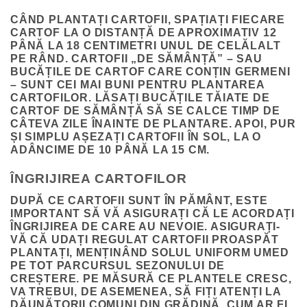
CÂND PLANTAȚI CARTOFII, SPAȚIAȚI FIECARE
CARTOF LA O DISTANȚĂ DE APROXIMATIV 12
PÂNĂ LA 18 CENTIMETRI UNUL DE CELĂLALT
PE RÂND. CARTOFII „DE SĂMÂNȚĂ” – SAU
BUCĂȚILE DE CARTOF CARE CONȚIN GERMENI
– SUNT CEI MAI BUNI PENTRU PLANTAREA
CARTOFILOR. LĂSAȚI BUCĂȚILE TĂIATE DE
CARTOF DE SĂMÂNȚĂ SĂ SE CALCE TIMP DE
CÂTEVA ZILE ÎNAINTE DE PLANTARE. APOI, PUR
ȘI SIMPLU AȘEZAȚI CARTOFII ÎN SOL, LA O
ADÂNCIME DE 10 PÂNĂ LA 15 CM.
ÎNGRIJIREA CARTOFILOR
DUPĂ CE CARTOFII SUNT ÎN PĂMÂNT, ESTE
IMPORTANT SĂ VĂ ASIGURAȚI CĂ LE ACORDAȚI
ÎNGRIJIREA DE CARE AU NEVOIE. ASIGURAȚI-
VĂ CĂ UDAȚI REGULAT CARTOFII PROASPĂT
PLANTAȚI, MENȚINÂND SOLUL UNIFORM UMED
PE TOT PARCURSUL SEZONULUI DE
CREȘTERE. PE MĂSURĂ CE PLANTELE CRESC,
VA TREBUI, DE ASEMENEA, SĂ FIȚI ATENȚI LA
DĂUNĂTORII COMUNI DIN GRĂDINĂ, CUM AR FI