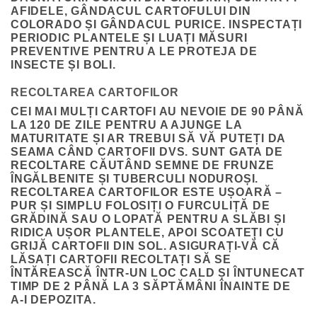
AFIDELE, GÂNDACUL CARTOFULUI DIN
COLORADO ȘI GÂNDACUL PURICE. INSPECTAȚI
PERIODIC PLANTELE ȘI LUAȚI MĂSURI
PREVENTIVE PENTRU A LE PROTEJA DE
INSECTE ȘI BOLI.
RECOLTAREA CARTOFILOR
CEI MAI MULȚI CARTOFI AU NEVOIE DE 90 PÂNĂ
LA 120 DE ZILE PENTRU A AJUNGE LA
MATURITATE ȘI AR TREBUI SĂ VĂ PUTEȚI DA
SEAMA CÂND CARTOFII DVS. SUNT GATA DE
RECOLTARE CĂUTÂND SEMNE DE FRUNZE
ÎNGĂLBENITE ȘI TUBERCULI NODUROȘI.
RECOLTAREA CARTOFILOR ESTE UȘOARĂ –
PUR ȘI SIMPLU FOLOSIȚI O FURCULIȚĂ DE
GRĂDINĂ SAU O LOPATĂ PENTRU A SLĂBI ȘI
RIDICA UȘOR PLANTELE, APOI SCOATEȚI CU
GRIJĂ CARTOFII DIN SOL. ASIGURAȚI-VĂ CĂ
LĂSAȚI CARTOFII RECOLTAȚI SĂ SE
ÎNTĂREASCĂ ÎNTR-UN LOC CALD ȘI ÎNTUNECAT
TIMP DE 2 PÂNĂ LA 3 SĂPTĂMÂNI ÎNAINTE DE
A-I DEPOZITA.