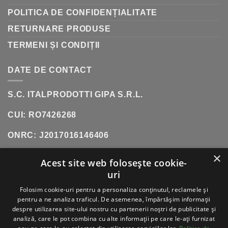
POLITICA DE CONFIDENȚIALITATE
RETURNARE PRODUSE
TERMENI ȘI CONDIȚII
DATE DE CONTACT
S.C. ITALPRODOTTI GIPA S.R.L.
CUI: RO7426268
ONRC: J2017016146406
×
SHOWROOM:
SOS. OLTENITEI, NR. 181, POPESTI-
Acest site web folosește cookie-
LEORDENI (INCINTA DANUBIANA)
uri
TELEFON:
0771 618 242
Folosim cookie-uri pentru a personaliza conținutul, reclamele și
pentru a ne analiza traficul. De asemenea, împărtășim informații
despre utilizarea site-ului nostru cu partenerii noștri de publicitate și
analiză, care le pot combina cu alte informații pe care le-ați furnizat