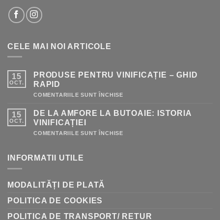
CELE MAI NOI ARTICOLE
PRODUSE PENTRU VINIFICAȚIE – GHID
15
OCT.
RAPID
PENTRU
COMENTARIILE SUNT ÎNCHISE
PRODUSE
PENTRU
DE LA AMFORE LA BUTOAIE: ISTORIA
15
VINIFICAȚIE
–
OCT.
VINIFICAȚIEI
GHID
RAPID
PENTRU
COMENTARIILE SUNT ÎNCHISE
DE
LA
AMFORE
INFORMATII UTILE
LA
BUTOAIE:
ISTORIA
VINIFICAȚIEI
MODALITĂȚI DE PLATĂ
POLITICA DE COOKIES
POLITICA DE TRANSPORT/ RETUR