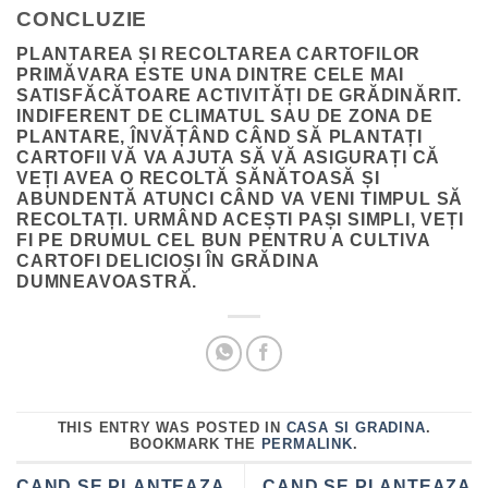
CONCLUZIE
PLANTAREA ȘI RECOLTAREA CARTOFILOR
PRIMĂVARA ESTE UNA DINTRE CELE MAI
SATISFĂCĂTOARE ACTIVITĂȚI DE GRĂDINĂRIT.
INDIFERENT DE CLIMATUL SAU DE ZONA DE
PLANTARE, ÎNVĂȚÂND CÂND SĂ PLANTAȚI
CARTOFII VĂ VA AJUTA SĂ VĂ ASIGURAȚI CĂ
VEȚI AVEA O RECOLTĂ SĂNĂTOASĂ ȘI
ABUNDENTĂ ATUNCI CÂND VA VENI TIMPUL SĂ
RECOLTAȚI. URMÂND ACEȘTI PAȘI SIMPLI, VEȚI
FI PE DRUMUL CEL BUN PENTRU A CULTIVA
CARTOFI DELICIOȘI ÎN GRĂDINA
DUMNEAVOASTRĂ.
THIS ENTRY WAS POSTED IN
CASA SI GRADINA
.
BOOKMARK THE
PERMALINK
.
CAND SE PLANTEAZA
CAND SE PLANTEAZA