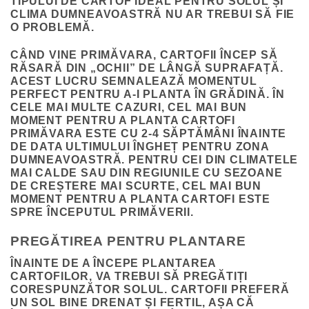
TIPULUI DE CARTOF IDEAL PENTRU SOLUL ȘI
CLIMA DUMNEAVOASTRĂ NU AR TREBUI SĂ FIE
O PROBLEMĂ.
CÂND VINE PRIMĂVARA, CARTOFII ÎNCEP SĂ
RĂSARĂ DIN „OCHII” DE LÂNGĂ SUPRAFAȚĂ.
ACEST LUCRU SEMNALEAZĂ MOMENTUL
PERFECT PENTRU A-I PLANTA ÎN GRĂDINĂ. ÎN
CELE MAI MULTE CAZURI, CEL MAI BUN
MOMENT PENTRU A PLANTA CARTOFI
PRIMĂVARA ESTE CU 2-4 SĂPTĂMÂNI ÎNAINTE
DE DATA ULTIMULUI ÎNGHEȚ PENTRU ZONA
DUMNEAVOASTRĂ. PENTRU CEI DIN CLIMATELE
MAI CALDE SAU DIN REGIUNILE CU SEZOANE
DE CREȘTERE MAI SCURTE, CEL MAI BUN
MOMENT PENTRU A PLANTA CARTOFI ESTE
SPRE ÎNCEPUTUL PRIMĂVERII.
PREGĂTIREA PENTRU PLANTARE
ÎNAINTE DE A ÎNCEPE PLANTAREA
CARTOFILOR, VA TREBUI SĂ PREGĂTIȚI
CORESPUNZĂTOR SOLUL. CARTOFII PREFERĂ
UN SOL BINE DRENAT ȘI FERTIL, AȘA CĂ