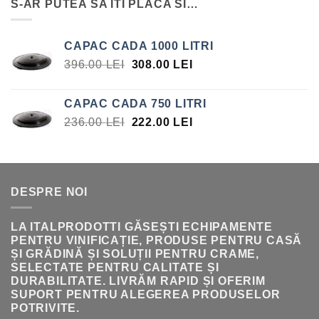
S-AR PUTEA SA ITI PLACA SI…
FOST:
15.75 LEI.
17.00 LEI.
CAPAC CADA 1000 LITRI
PREȚUL
PREȚUL
396.00
LEI
308.00
LEI
INIȚIAL
CURENT
A
ESTE:
CAPAC CADA 750 LITRI
FOST:
308.00 LEI.
PREȚUL
PREȚUL
236.00
LEI
222.00
LEI
396.00 LEI.
INIȚIAL
CURENT
A
ESTE:
FOST:
222.00 LEI.
236.00 LEI.
DESPRE NOI
LA ITALPRODOTTI GĂSEȘTI ECHIPAMENTE
PENTRU VINIFICAȚIE, PRODUSE PENTRU CASĂ
ȘI GRĂDINĂ ȘI SOLUȚII PENTRU CRAME,
SELECTATE PENTRU CALITATE ȘI
DURABILITATE. LIVRĂM RAPID ȘI OFERIM
SUPORT PENTRU ALEGEREA PRODUSELOR
POTRIVITE.