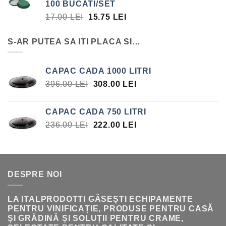
100 BUCATI/SET
FOST:
15.75 LEI.
PREȚUL
PREȚUL
17.00
LEI
15.75
LEI
17.00 LEI.
INIȚIAL
CURENT
A
ESTE:
S-AR PUTEA SA ITI PLACA SI…
FOST:
15.75 LEI.
17.00 LEI.
CAPAC CADA 1000 LITRI
PREȚUL
PREȚUL
396.00
LEI
308.00
LEI
INIȚIAL
CURENT
A
ESTE:
CAPAC CADA 750 LITRI
FOST:
308.00 LEI.
PREȚUL
PREȚUL
236.00
LEI
222.00
LEI
396.00 LEI.
INIȚIAL
CURENT
A
ESTE:
FOST:
222.00 LEI.
236.00 LEI.
DESPRE NOI
LA ITALPRODOTTI GĂSEȘTI ECHIPAMENTE
PENTRU VINIFICAȚIE, PRODUSE PENTRU CASĂ
ȘI GRĂDINĂ ȘI SOLUȚII PENTRU CRAME,