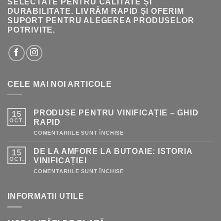
SELECTATE PENTRU CALITATE ȘI
DURABILITATE. LIVRĂM RAPID ȘI OFERIM
SUPORT PENTRU ALEGEREA PRODUSELOR
POTRIVITE.
CELE MAI NOI ARTICOLE
PRODUSE PENTRU VINIFICAȚIE – GHID
15
OCT.
RAPID
PENTRU
COMENTARIILE SUNT ÎNCHISE
PRODUSE
PENTRU
DE LA AMFORE LA BUTOAIE: ISTORIA
15
VINIFICAȚIE
–
OCT.
VINIFICAȚIEI
GHID
RAPID
PENTRU
COMENTARIILE SUNT ÎNCHISE
DE
LA
AMFORE
INFORMATII UTILE
LA
BUTOAIE:
ISTORIA
VINIFICAȚIEI