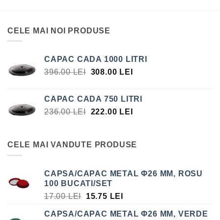
CELE MAI NOI PRODUSE
CAPAC CADA 1000 LITRI
PREȚUL
PREȚUL
396.00
LEI
308.00
LEI
INIȚIAL
CURENT
A
ESTE:
CAPAC CADA 750 LITRI
FOST:
308.00 LEI.
PREȚUL
PREȚUL
236.00
LEI
222.00
LEI
396.00 LEI.
INIȚIAL
CURENT
A
ESTE:
FOST:
222.00 LEI.
CELE MAI VANDUTE PRODUSE
236.00 LEI.
CAPSA/CAPAC METAL Φ26 MM, ROSU
100 BUCATI/SET
PREȚUL
PREȚUL
17.00
LEI
15.75
LEI
INIȚIAL
CURENT
CAPSA/CAPAC METAL Φ26 MM, VERDE
A
ESTE: