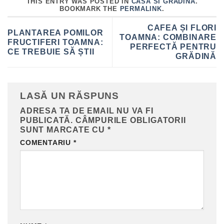
THIS ENTRY WAS POSTED IN
CASA SI GRADINA
.
BOOKMARK THE
PERMALINK
.
CAFEA ȘI FLORI
PLANTAREA POMILOR
TOAMNA: COMBINARE
FRUCTIFERI TOAMNA:
PERFECTĂ PENTRU
CE TREBUIE SĂ ȘTII
GRĂDINĂ
LASĂ UN RĂSPUNS
ADRESA TA DE EMAIL NU VA FI
PUBLICATĂ.
CÂMPURILE OBLIGATORII
SUNT MARCATE CU
*
COMENTARIU
*