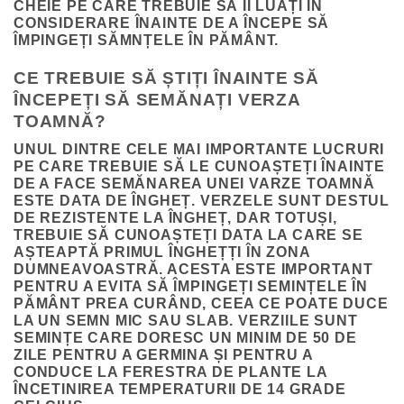
CHEIE PE CARE TREBUIE SĂ ÎI LUAȚI ÎN
CONSIDERARE ÎNAINTE DE A ÎNCEPE SĂ
ÎMPINGEȚI SĂMNȚELE ÎN PĂMÂNT.
CE TREBUIE SĂ ȘTIȚI ÎNAINTE SĂ
ÎNCEPEȚI SĂ SEMĂNAȚI VERZA
TOAMNĂ?
UNUL DINTRE CELE MAI IMPORTANTE LUCRURI
PE CARE TREBUIE SĂ LE CUNOAȘTEȚI ÎNAINTE
DE A FACE SEMĂNAREA UNEI VARZE TOAMNĂ
ESTE DATA DE ÎNGHEȚ. VERZELE SUNT DESTUL
DE REZISTENTE LA ÎNGHEȚ, DAR TOTUȘI,
TREBUIE SĂ CUNOAȘTEȚI DATA LA CARE SE
AȘTEAPTĂ PRIMUL ÎNGHEȚȚI ÎN ZONA
DUMNEAVOASTRĂ. ACESTA ESTE IMPORTANT
PENTRU A EVITA SĂ ÎMPINGEȚI SEMINȚELE ÎN
PĂMÂNT PREA CURÂND, CEEA CE POATE DUCE
LA UN SEMN MIC SAU SLAB. VERZIILE SUNT
SEMINȚE CARE DORESC UN MINIM DE 50 DE
ZILE PENTRU A GERMINA ȘI PENTRU A
CONDUCE LA FERESTRA DE PLANTE LA
ÎNCETINIREA TEMPERATURII DE 14 GRADE