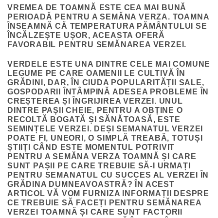
VREMEA DE TOAMNĂ ESTE CEA MAI BUNĂ
PERIOADĂ PENTRU A SEMĂNA VERZA. TOAMNA
ÎNSEAMNĂ CĂ TEMPERATURA PĂMÂNTULUI SE
ÎNCĂLZEȘTE UȘOR, ACEASTA OFERĂ
FAVORABIL PENTRU SEMĂNAREA VERZEI.
VERDELE ESTE UNA DINTRE CELE MAI COMUNE
LEGUME PE CARE OAMENII LE CULTIVĂ ÎN
GRĂDINI, DAR, ÎN CIUDA POPULARITĂȚII SALE,
GOSPODARII ÎNTÂMPINĂ ADESEA PROBLEME ÎN
CREȘTEREA ȘI ÎNGRIJIREA VERZEI. UNUL
DINTRE PAȘII CHEIE, PENTRU A OBȚINE O
RECOLTĂ BOGATĂ ȘI SĂNĂTOASĂ, ESTE
SEMINȚELE VERZEI. DEȘI SEMANATUL VERZEI
POATE FI, UNEORI, O SIMPLĂ TREABĂ, TOTUȘI
ȘTIIȚI CÂND ESTE MOMENTUL POTRIVIT
PENTRU A SEMĂNA
VERZA
TOAMNĂ
ȘI CARE
SUNT PAȘII PE CARE TREBUIE SĂ-I URMAȚI
PENTRU SEMANATUL CU SUCCES AL VERZEI ÎN
GRĂDINA DUMNEAVOASTRĂ? ÎN ACEST
ARTICOL VĂ VOM FURNIZA INFORMAȚII DESPRE
CE TREBUIE SĂ FACEȚI PENTRU SEMĂNAREA
VERZEI TOAMNĂ ȘI CARE SUNT FACTORII