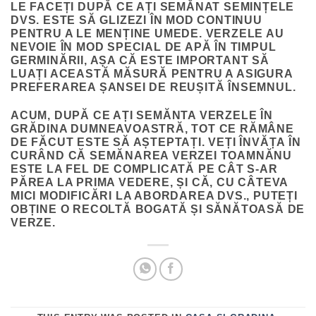
LE FACEȚI DUPĂ CE AȚI SEMĂNAT SEMINȚELE
DVS. ESTE SĂ GLIZEZI ÎN MOD CONTINUU
PENTRU A LE MENȚINE UMEDE. VERZELE AU
NEVOIE ÎN MOD SPECIAL DE APĂ ÎN TIMPUL
GERMINĂRII, AȘA CĂ ESTE IMPORTANT SĂ
LUAȚI ACEASTĂ MĂSURĂ PENTRU A ASIGURA
PREFERAREA ȘANSEI DE REUȘITĂ ÎNSEMNUL.
ACUM, DUPĂ CE AȚI SEMĂNTA VERZELE ÎN
GRĂDINA DUMNEAVOASTRĂ, TOT CE RĂMÂNE
DE FĂCUT ESTE SĂ AȘTEPTAȚI. VEȚI ÎNVĂȚA ÎN
CURÂND CĂ SEMĂNAREA VERZEI TOAMNĂNU
ESTE LA FEL DE COMPLICATĂ PE CÂT S-AR
PĂREA LA PRIMA VEDERE, ȘI CĂ, CU CÂTEVA
MICI MODIFICĂRI LA ABORDAREA DVS., PUTEȚI
OBȚINE O RECOLTĂ BOGATĂ ȘI SĂNĂTOASĂ DE
VERZE.