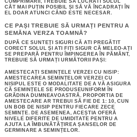
COMPRIMĂRII, TREBUIE SĂ LUCRATI SOLUL
CÂT MAI PUȚIN POSIBIL ȘI SĂ VĂ ÎNCADRAȚI ÎN
EL DOAR ATUNCI CÂND ESTE NECESAR.
CE PAȘI TREBUIE SĂ URMAȚI PENTRU A
SEMĂNA VERZA TOAMNĂ?
DUPĂ CE SUNTEȚI SIGURI CĂ ATI PREGĂTIT
CORECT SOLUL ȘI ATI FIȚI SIGUR CĂ MELEO-AȚI
SE PREPARĂ PENTRU ÎMPINGEREA ÎN PĂMÂNT,
TREBUIE SĂ URMAȚI URMĂTORII PAȘI:
AMESTECAȚI SEMINȚELE VERZEI CU NISIP
:
AMESTECAREA SEMINȚELOR VERZEI CU
NISIPUL ESTE O MODALITATE DE A VĂ ASIGURA
CĂ SEMINȚELE SE PRODUSEUNIFORM ÎN
GRĂDINA DUMNEAVOASTRĂ. PROPORTIA DE
AMESTECARE AR TREBUI SĂ FIE DE 1: 10, CUN
UN BOB DE NISIP PENTRU FIECARE ZECE
SEMINȚE. DE ASEMENEA, ACEȘTIA OFERĂ
NIVELE DIFERITE DE UMIDITATE PENTRU A
AJUTA LA ÎMBUNĂTĂȚIREA ȘANSELOR DE
GERMINARE A SEMINȚELOR.