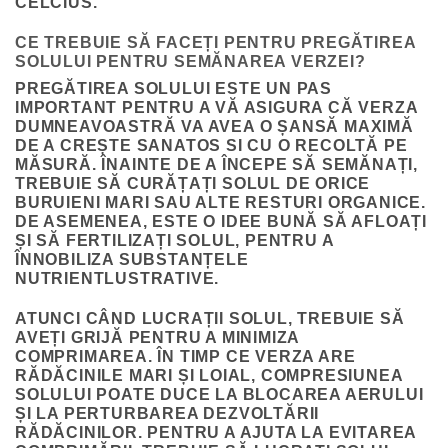
CELCIUS.
CE TREBUIE SĂ FACEȚI PENTRU PREGĂTIREA
SOLULUI PENTRU SEMĂNAREA VERZEI?
PREGĂTIREA SOLULUI ESTE UN PAS
IMPORTANT PENTRU A VĂ ASIGURA CĂ VERZA
DUMNEAVOASTRĂ VA AVEA O ȘANSĂ MAXIMĂ
DE A CREȘTE SANATOS SI CU O RECOLTĂ PE
MĂSURĂ. ÎNAINTE DE A ÎNCEPE SĂ SEMĂNAȚI,
TREBUIE SĂ CURĂȚAȚI SOLUL DE ORICE
BURUIENI MARI SAU ALTE RESTURI ORGANICE.
DE ASEMENEA, ESTE O IDEE BUNĂ SĂ AFLOAȚI
ȘI SĂ FERTILIZAȚI SOLUL, PENTRU A
ÎNNOBILIZA SUBSTANȚELE
NUTRIENTLUSTRATIVE.
ATUNCI CÂND LUCRAȚII SOLUL, TREBUIE SĂ
AVEȚI GRIJĂ PENTRU A MINIMIZA
COMPRIMAREA
. ÎN TIMP CE VERZA ARE
RĂDĂCINILE MARI ȘI LOIAL, COMPRESIUNEA
SOLULUI POATE DUCE LA BLOCAREA AERULUI
ȘI LA PERTURBAREA DEZVOLTĂRII
RĂDĂCINILOR. PENTRU A AJUTA LA EVITAREA