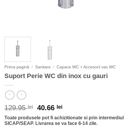
Prima pagină
/
Sanitare
/
Capace WC + Accesorii vas WC
Suport Perie WC din inox cu gauri
Prețul
Prețul
129.95
40.66
lei
lei
inițial
curent
Toate produsele pot fi achizitionate si prin intermediul
a
este:
SICAP/SEAP.
Livrarea se va face 6-14 zile.
fost:
40.66 lei.