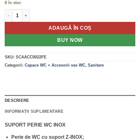
129.95 lei.
8 în stoc
Cantitate Suport Perie WC din inox cu gauri
ADAUGĂ ÎN COȘ
BUY NOW
SKU:
SCAACC0022FE
Categorii:
Capace WC + Accesorii vas WC
,
Sanitare
DESCRIERE
INFORMAȚII SUPLIMENTARE
SUPORT PERIE WC INOX
Perie de WC cu suport Z-INOX;