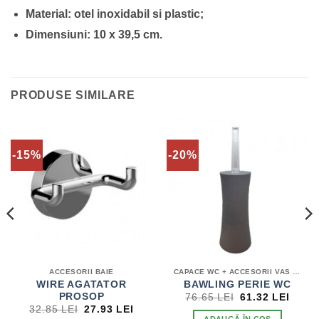
Material: otel inoxidabil si plastic;
Dimensiuni: 10 x 39,5 cm.
PRODUSE SIMILARE
-15%
-20%
ACCESORII BAIE
CAPACE WC + ACCESORII VAS WC
WIRE AGATATOR
BAWLING PERIE WC
PREȚUL
PREȚ
PROSOP
76.65
LEI
61.32
LEI
INIȚIAL
CURE
ȚUL
PREȚUL
PREȚUL
32.85
LEI
27.93
LEI
A
ESTE
ENT
INIȚIAL
CURENT
ADAUGĂ ÎN COȘ