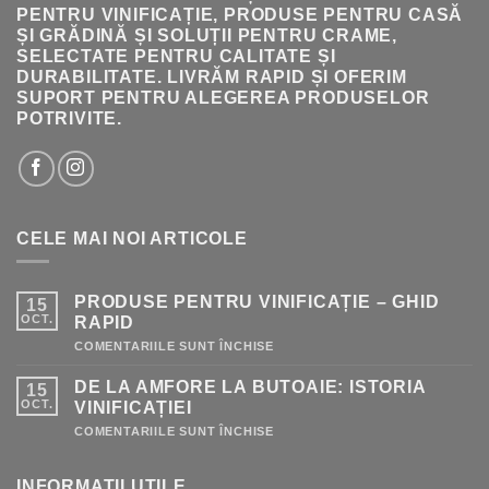
PENTRU VINIFICAȚIE, PRODUSE PENTRU CASĂ
ȘI GRĂDINĂ ȘI SOLUȚII PENTRU CRAME,
SELECTATE PENTRU CALITATE ȘI
DURABILITATE. LIVRĂM RAPID ȘI OFERIM
SUPORT PENTRU ALEGEREA PRODUSELOR
POTRIVITE.
CELE MAI NOI ARTICOLE
PRODUSE PENTRU VINIFICAȚIE – GHID
15
OCT.
RAPID
PENTRU
COMENTARIILE SUNT ÎNCHISE
PRODUSE
PENTRU
DE LA AMFORE LA BUTOAIE: ISTORIA
15
VINIFICAȚIE
–
OCT.
VINIFICAȚIEI
GHID
RAPID
PENTRU
COMENTARIILE SUNT ÎNCHISE
DE
LA
AMFORE
INFORMATII UTILE
LA