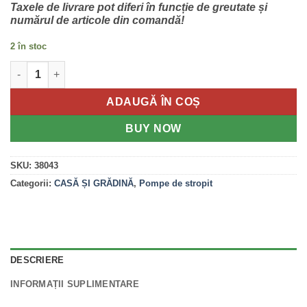
833.95 lei.
Taxele de livrare pot diferi în funcție de greutate și
numărul de articole din comandă!
2 în stoc
Cantitate Pompă de Stropit cu acumulator, 16 L
ADAUGĂ ÎN COȘ
BUY NOW
SKU:
38043
Categorii:
CASĂ ȘI GRĂDINĂ
,
Pompe de stropit
DESCRIERE
INFORMAȚII SUPLIMENTARE