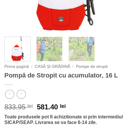
Prima pagină
/
CASĂ ȘI GRĂDINĂ
/
Pompe de stropit
Pompă de Stropit cu acumulator, 16 L
Prețul
Prețul
833.95
581.40
lei
lei
inițial
curent
Toate produsele pot fi achizitionate si prin intermediul
a
este:
SICAP/SEAP.
Livrarea se va face 6-14 zile.
fost:
581.40 lei.