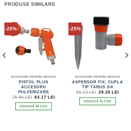
PRODUSE SIMILARE
-20%
-25%
ACCESORII PENTRU IRIGAȚII
ACCESORII PENTRU IRIGAȚII
PISTOL PLUS
ASPERSOR FIX, CUPLA
ACCESORII
TIP TARUS 3/4
ȚUL
PREȚUL
PREȚ
PULVERIZARE
39.13
LEI
29.35
LEI
ENT
INIȚIAL
CURE
PREȚUL
PREȚUL
78.96
LEI
63.17
LEI
E:
A
ESTE
INIȚIAL
CURENT
ADAUGĂ ÎN COȘ
5 LEI.
FOST:
29.35
A
ESTE:
ADAUGĂ ÎN COȘ
39.13 LEI.
FOST:
63.17 LEI.
78.96 LEI.