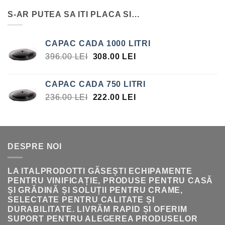
A
ESTE:
S-AR PUTEA SA ITI PLACA SI…
FOST:
15.75 LEI.
17.00 LEI.
CAPAC CADA 1000 LITRI
PREȚUL
PREȚUL
396.00
LEI
308.00
LEI
INIȚIAL
CURENT
A
ESTE:
CAPAC CADA 750 LITRI
FOST:
308.00 LEI.
PREȚUL
PREȚUL
236.00
LEI
222.00
LEI
396.00 LEI.
INIȚIAL
CURENT
A
ESTE:
FOST:
222.00 LEI.
236.00 LEI.
DESPRE NOI
LA ITALPRODOTTI GĂSEȘTI ECHIPAMENTE
PENTRU VINIFICAȚIE, PRODUSE PENTRU CASĂ
ȘI GRĂDINĂ ȘI SOLUȚII PENTRU CRAME,
SELECTATE PENTRU CALITATE ȘI
DURABILITATE. LIVRĂM RAPID ȘI OFERIM
SUPORT PENTRU ALEGEREA PRODUSELOR