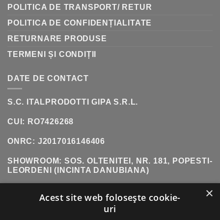
POLITICA DE TRANSPORT/ RETUR
POLITICA DE CONFIDENȚIALITATE
RETURNARE PRODUSE
TERMENI ȘI CONDIȚII
DATE DE CONTACT
S.C. ITALPRODOTTI GIPA S.R.L.
CUI: RO7426268
ONRC: J2017016146406
SHOWROOM:
SOS. OLTENITEI, NR. 181, POPESTI-
LEORDENI (INCINTA DANUBIANA)
×
TELEFON:
0771 618 242
Acest site web folosește cookie-
uri