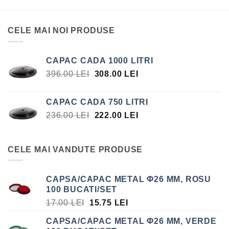
CELE MAI NOI PRODUSE
CAPAC CADA 1000 LITRI
PREȚUL
PREȚUL
396.00
LEI
308.00
LEI
INIȚIAL
CURENT
A
ESTE:
CAPAC CADA 750 LITRI
FOST:
308.00 LEI.
PREȚUL
PREȚUL
236.00
LEI
222.00
LEI
396.00 LEI.
INIȚIAL
CURENT
A
ESTE:
FOST:
222.00 LEI.
CELE MAI VANDUTE PRODUSE
236.00 LEI.
CAPSA/CAPAC METAL Φ26 MM, ROSU
100 BUCATI/SET
PREȚUL
PREȚUL
17.00
LEI
15.75
LEI
INIȚIAL
CURENT
CAPSA/CAPAC METAL Φ26 MM, VERDE
A
ESTE: