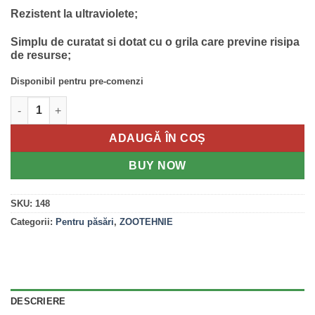
Rezistent la ultraviolete;
Simplu de curatat si dotat cu o grila care previne risipa
de resurse;
Disponibil pentru pre-comenzi
Cantitate Hranitoare circulara din tabla zincata 40 Kg
ADAUGĂ ÎN COȘ
BUY NOW
SKU:
148
Categorii:
Pentru păsări
,
ZOOTEHNIE
DESCRIERE