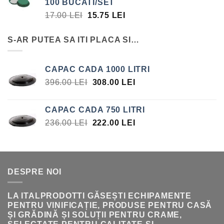
100 BUCATI/SET
FOST:
15.75 LEI.
PREȚUL
PREȚUL
17.00
LEI
15.75
LEI
17.00 LEI.
INIȚIAL
CURENT
A
ESTE:
S-AR PUTEA SA ITI PLACA SI…
FOST:
15.75 LEI.
17.00 LEI.
CAPAC CADA 1000 LITRI
PREȚUL
PREȚUL
396.00
LEI
308.00
LEI
INIȚIAL
CURENT
A
ESTE:
CAPAC CADA 750 LITRI
FOST:
308.00 LEI.
PREȚUL
PREȚUL
236.00
LEI
222.00
LEI
396.00 LEI.
INIȚIAL
CURENT
A
ESTE:
FOST:
222.00 LEI.
236.00 LEI.
DESPRE NOI
LA ITALPRODOTTI GĂSEȘTI ECHIPAMENTE
PENTRU VINIFICAȚIE, PRODUSE PENTRU CASĂ
ȘI GRĂDINĂ ȘI SOLUȚII PENTRU CRAME,