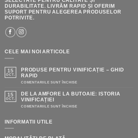
SELECTATE PENTRU CALITATE ȘI
DURABILITATE. LIVRĂM RAPID ȘI OFERIM
SUPORT PENTRU ALEGEREA PRODUSELOR
POTRIVITE.
CELE MAI NOI ARTICOLE
PRODUSE PENTRU VINIFICAȚIE – GHID
15
OCT.
RAPID
PENTRU
COMENTARIILE SUNT ÎNCHISE
PRODUSE
PENTRU
DE LA AMFORE LA BUTOAIE: ISTORIA
15
VINIFICAȚIE
–
OCT.
VINIFICAȚIEI
GHID
RAPID
PENTRU
COMENTARIILE SUNT ÎNCHISE
DE
LA
AMFORE
INFORMATII UTILE
LA
BUTOAIE:
ISTORIA
VINIFICAȚIEI