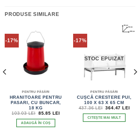
PRODUSE SIMILARE
-17%
-17%
STOC EPUIZAT
PENTRU PĂSĂRI
PENTRU PĂSĂRI
HRANITOARE PENTRU
CUȘCĂ CRESTERE PUI,
PASARI, CU BUNCAR,
100 X 63 X 65 CM
PREȚUL
PRE
18 KG
437.36
LEI
364.47
LEI
INIȚIAL
CUR
PREȚUL
PREȚUL
103.03
LEI
85.85
LEI
A
EST
INIȚIAL
CURENT
CITEȘTE MAI MULT
FOST:
364.
A
ESTE:
ADAUGĂ ÎN COȘ
437.36 LEI.
FOST:
85.85 LEI.
103.03 LEI.