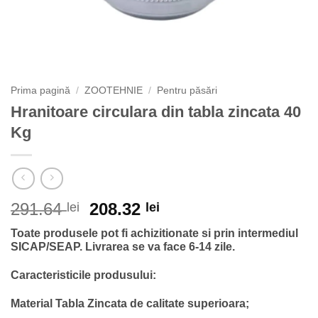
Prima pagină
/
ZOOTEHNIE
/
Pentru păsări
Hranitoare circulara din tabla zincata 40
Kg
Prețul
Prețul
291.64
208.32
lei
lei
inițial
curent
Toate produsele pot fi achizitionate si prin intermediul
a
este:
SICAP/SEAP.
Livrarea se va face 6-14 zile.
fost:
208.32 lei.
291.64 lei.
Caracteristicile produsului:
Material Tabla Zincata de calitate superioara;