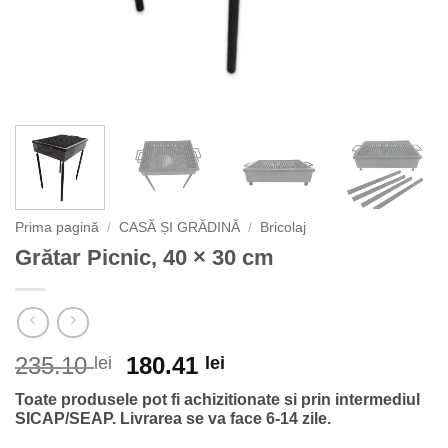
Prima pagină
/
CASĂ ȘI GRĂDINĂ
/
Bricolaj
Grătar Picnic, 40 × 30 cm
Prețul
Prețul
235.10
180.41
lei
lei
inițial
curent
Toate produsele pot fi achizitionate si prin intermediul
a
este:
SICAP/SEAP.
Livrarea se va face 6-14 zile.
fost:
180.41 lei.