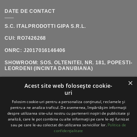
DATE DE CONTACT
S.C. ITALPRODOTTI GIPA S.R.L.
CUI: RO7426268
ONRC: J2017016146406
SHOWROOM:
SOS. OLTENITEI, NR. 181, POPESTI-
LEORDENI (INCINTA DANUBIANA)
TELEFON:
0771 618 242
×
Acest site web folosește cookie-
uri
Folosim cookie-uri pentru a personaliza conținutul, reclamele și
VISA
PAYPAL
STRIPE
MASTERCARD
CASH
pentru a ne analiza traficul. De asemenea, împărtășim informații
ON
despre utilizarea site-ului nostru cu partenerii noștri de publicitate și
DELIVERY
ABOUT
BLOG
CONTACT
analiză, care le pot combina cu alte informații pe care le-ați furnizat
sau pe care le-au colectat din utilizarea serviciilor lor.
Politica de
ITALPRODOTTI - COPYRIGHT 2026 ©
TOATE
confidențialitate
DREPTURILE REZERVATE