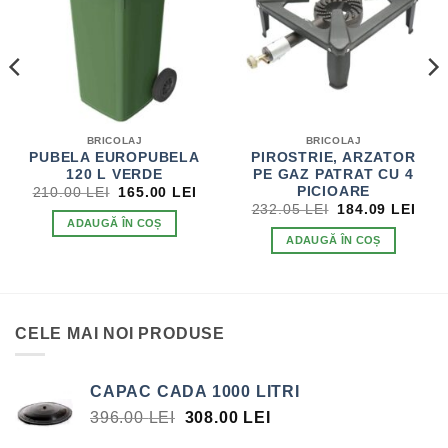
BRICOLAJ
BRICOLAJ
PUBELA EUROPUBELA
PIROSTRIE, ARZATOR
120 L VERDE
PE GAZ PATRAT CU 4
EȚUL
PREȚUL
PREȚUL
PICIOARE
210.00
LEI
165.00
LEI
RENT
INIȚIAL
CURENT
PREȚUL
PRE
232.05
LEI
184.09
LEI
TE:
A
ESTE:
INIȚIAL
CUR
ADAUGĂ ÎN COȘ
.18 LEI.
FOST:
165.00 LEI.
A
EST
ADAUGĂ ÎN COȘ
210.00 LEI.
FOST:
184.
232.05 LEI.
CELE MAI NOI PRODUSE
CAPAC CADA 1000 LITRI
PREȚUL
PREȚUL
396.00
LEI
308.00
LEI
INIȚIAL
CURENT