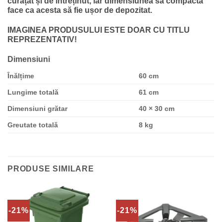
curățat și de întreținut, iar dimensiunea sa compactă
face ca acesta să fie ușor de depozitat.
IMAGINEA PRODUSULUI ESTE DOAR CU TITLU
REPREZENTATIV!
Dimensiuni
Înălțime
60 cm
Lungime totală
61 cm
Dimensiuni grătar
40 × 30 cm
Greutate totală
8 kg
PRODUSE SIMILARE
-21%
-21%