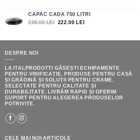
INIȚIAL
CURENT
A
ESTE:
CAPAC CADA 750 LITRI
FOST:
308.00 LEI.
PREȚUL
PREȚUL
236.00
LEI
222.00
LEI
396.00 LEI.
INIȚIAL
CURENT
A
ESTE:
FOST:
222.00 LEI.
236.00 LEI.
DESPRE NOI
LA ITALPRODOTTI GĂSEȘTI ECHIPAMENTE
PENTRU VINIFICAȚIE, PRODUSE PENTRU CASĂ
ȘI GRĂDINĂ ȘI SOLUȚII PENTRU CRAME,
SELECTATE PENTRU CALITATE ȘI
DURABILITATE. LIVRĂM RAPID ȘI OFERIM
SUPORT PENTRU ALEGEREA PRODUSELOR
POTRIVITE.
CELE MAI NOI ARTICOLE