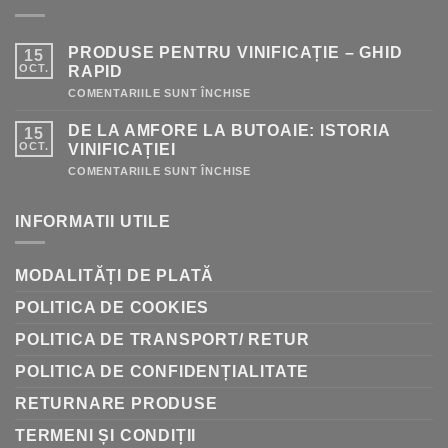
PRODUSE PENTRU VINIFICAȚIE – GHID
15
OCT.
RAPID
PENTRU
COMENTARIILE SUNT ÎNCHISE
PRODUSE
PENTRU
DE LA AMFORE LA BUTOAIE: ISTORIA
15
VINIFICAȚIE
–
OCT.
VINIFICAȚIEI
GHID
RAPID
PENTRU
COMENTARIILE SUNT ÎNCHISE
DE
LA
AMFORE
INFORMATII UTILE
LA
BUTOAIE:
ISTORIA
VINIFICAȚIEI
MODALITĂȚI DE PLATĂ
POLITICA DE COOKIES
POLITICA DE TRANSPORT/ RETUR
POLITICA DE CONFIDENȚIALITATE
RETURNARE PRODUSE
TERMENI ȘI CONDIȚII