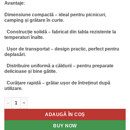
235.10 lei.
Avantaje:
Dimensiune compactă – ideal pentru picnicuri,
camping și grătare în curte.
Construcție solidă – fabricat din tabla rezistente la
temperaturi înalte.
Ușor de transportat – design practic, perfect pentru
deplasări.
Distribuire uniformă a căldurii – pentru preparate
delicioase și bine gătite.
Curățare rapidă – grătar ușor de întreținut după
utilizare.
Cantitate Grătar Picnic, 40 × 30 cm
ADAUGĂ ÎN COȘ
BUY NOW