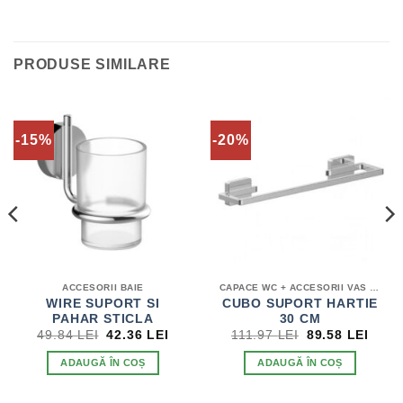
PRODUSE SIMILARE
-15%
-20%
ACCESORII BAIE
CAPACE WC + ACCESORII VAS WC
WIRE SUPORT SI
CUBO SUPORT HARTIE
PAHAR STICLA
30 CM
ȚUL
PREȚUL
PREȚUL
PREȚUL
PRE
49.84
LEI
42.36
LEI
111.97
LEI
89.58
LEI
ENT
INIȚIAL
CURENT
INIȚIAL
CUR
E:
A
ESTE:
A
ESTE
ADAUGĂ ÎN COȘ
ADAUGĂ ÎN COȘ
4 LEI.
FOST:
42.36 LEI.
FOST:
89.58
49.84 LEI.
111.97 LEI.