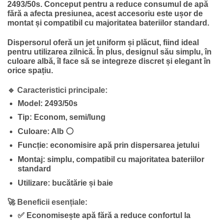
2493/50s
. Conceput pentru a reduce consumul de apă
fără a afecta presiunea, acest accesoriu este
ușor de
montat
și compatibil cu majoritatea bateriilor standard.
Dispersorul oferă un
jet uniform și plăcut
, fiind ideal
pentru utilizarea zilnică. În plus, designul său simplu, în
culoare albă, îl face să se integreze discret și elegant în
orice spațiu.
🔹 Caracteristici principale:
Model:
2493/50s
Tip:
Econom, semi/lung
Culoare:
Alb ⚪
Funcție:
economisire apă prin dispersarea jetului
Montaj:
simplu, compatibil cu majoritatea bateriilor
standard
Utilizare:
bucătărie și baie
🚀 Beneficii esențiale:
✅ Economisește apă fără a reduce confortul la