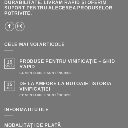
DURABILITATE. LIVRĂM RAPID ȘI OFERIM
SUPORT PENTRU ALEGEREA PRODUSELOR
POTRIVITE.
CELE MAI NOI ARTICOLE
PRODUSE PENTRU VINIFICAȚIE – GHID
15
OCT.
RAPID
PENTRU
COMENTARIILE SUNT ÎNCHISE
PRODUSE
PENTRU
DE LA AMFORE LA BUTOAIE: ISTORIA
15
VINIFICAȚIE
–
OCT.
VINIFICAȚIEI
GHID
RAPID
PENTRU
COMENTARIILE SUNT ÎNCHISE
DE
LA
AMFORE
INFORMATII UTILE
LA
BUTOAIE:
ISTORIA
VINIFICAȚIEI
MODALITĂȚI DE PLATĂ