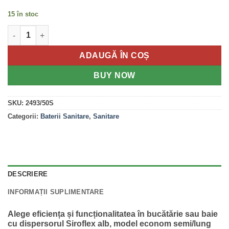
15 în stoc
Cantitate Dispersor Siroflex alb
ADAUGĂ ÎN COȘ
BUY NOW
SKU:
2493/50S
Categorii:
Baterii Sanitare
,
Sanitare
DESCRIERE
INFORMAȚII SUPLIMENTARE
Alege eficiența și funcționalitatea în bucătărie sau baie
cu
dispersorul Siroflex alb, model econom semi/lung