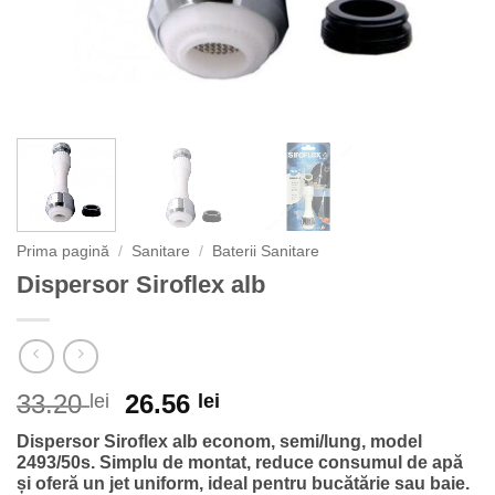
Prima pagină
/
Sanitare
/
Baterii Sanitare
Dispersor Siroflex alb
Prețul
Prețul
33.20
26.56
lei
lei
inițial
curent
Dispersor Siroflex alb econom, semi/lung, model
a
este:
2493/50s. Simplu de montat, reduce consumul de apă
fost:
26.56 lei.
și oferă un jet uniform, ideal pentru bucătărie sau baie.