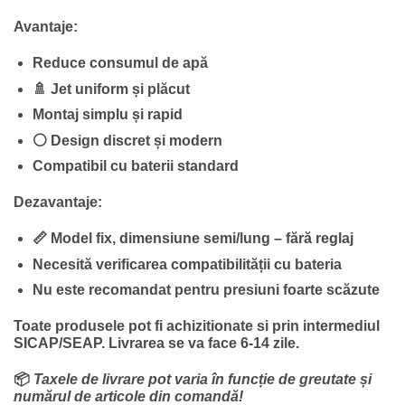
33.20 lei.
Avantaje:
Reduce consumul de apă
🚿 Jet uniform și plăcut
Montaj simplu și rapid
⚪ Design discret și modern
Compatibil cu baterii standard
Dezavantaje:
📏 Model fix, dimensiune semi/lung – fără reglaj
Necesită verificarea compatibilității cu bateria
Nu este recomandat pentru presiuni foarte scăzute
Toate produsele pot fi achizitionate si prin intermediul
SICAP/SEAP.
Livrarea se va face 6-14 zile.
📦
Taxele de livrare pot varia în funcție de greutate și
numărul de articole din comandă!