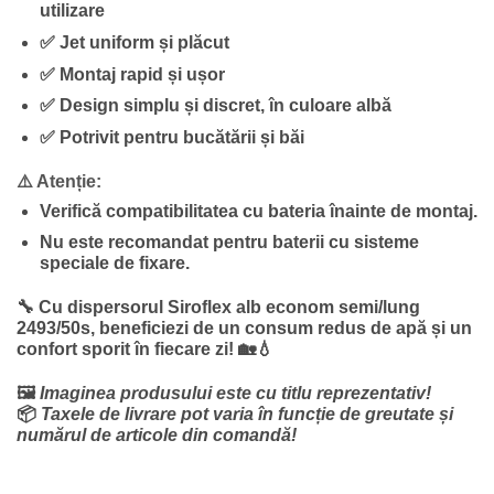
utilizare
✅ Jet uniform și plăcut
✅ Montaj rapid și ușor
✅ Design simplu și discret, în culoare albă
✅ Potrivit pentru bucătării și băi
⚠️ Atenție:
Verifică compatibilitatea cu bateria înainte de montaj.
Nu este recomandat pentru baterii cu sisteme
speciale de fixare.
🔧 Cu
dispersorul Siroflex alb econom semi/lung
2493/50s
, beneficiezi de un consum redus de apă și un
confort sporit în fiecare zi! 🏡💧
🖼️
Imaginea produsului este cu titlu reprezentativ!
📦
Taxele de livrare pot varia în funcție de greutate și
numărul de articole din comandă!