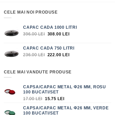
CELE MAI NOI PRODUSE
CAPAC CADA 1000 LITRI
PREȚUL
PREȚUL
396.00
LEI
308.00
LEI
INIȚIAL
CURENT
A
ESTE:
CAPAC CADA 750 LITRI
FOST:
308.00 LEI.
PREȚUL
PREȚUL
236.00
LEI
222.00
LEI
396.00 LEI.
INIȚIAL
CURENT
A
ESTE:
FOST:
222.00 LEI.
CELE MAI VANDUTE PRODUSE
236.00 LEI.
CAPSA/CAPAC METAL Φ26 MM, ROSU
100 BUCATI/SET
PREȚUL
PREȚUL
17.00
LEI
15.75
LEI
INIȚIAL
CURENT
CAPSA/CAPAC METAL Φ26 MM, VERDE
A
ESTE:
100 BUCATI/SET
FOST:
15.75 LEI.