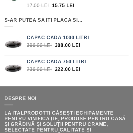
PREȚUL
PREȚUL
17.00
LEI
15.75
LEI
17.00 LEI.
INIȚIAL
CURENT
A
ESTE:
S-AR PUTEA SA ITI PLACA SI…
FOST:
15.75 LEI.
17.00 LEI.
CAPAC CADA 1000 LITRI
PREȚUL
PREȚUL
396.00
LEI
308.00
LEI
INIȚIAL
CURENT
A
ESTE:
CAPAC CADA 750 LITRI
FOST:
308.00 LEI.
PREȚUL
PREȚUL
236.00
LEI
222.00
LEI
396.00 LEI.
INIȚIAL
CURENT
A
ESTE:
FOST:
222.00 LEI.
236.00 LEI.
DESPRE NOI
LA ITALPRODOTTI GĂSEȘTI ECHIPAMENTE
PENTRU VINIFICAȚIE, PRODUSE PENTRU CASĂ
ȘI GRĂDINĂ ȘI SOLUȚII PENTRU CRAME,
SELECTATE PENTRU CALITATE ȘI