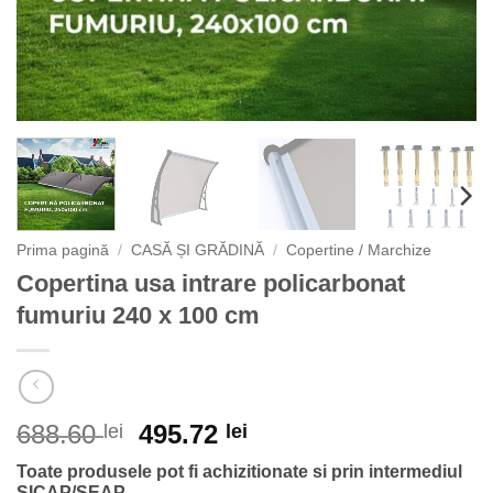
Prima pagină
/
CASĂ ȘI GRĂDINĂ
/
Copertine / Marchize
Copertina usa intrare policarbonat
fumuriu 240 x 100 cm
Prețul
Prețul
688.60
495.72
lei
lei
inițial
curent
Toate produsele pot fi achizitionate si prin intermediul
a
este:
SICAP/SEAP.