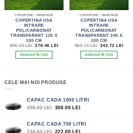
COPERTINE / MARCHIZE
COPERTINE / MARCHIZE
COPERTINA USA
COPERTINA USA
INTRARE
INTRARE
POLICARBONAT
POLICARBONAT
TRANSPARENT 120 X
TRANSPARENT 240 X
EȚUL
100 CM
100 CM
RENT
PREȚUL
PREȚUL
PREȚUL
PRE
895.20
LEI
278.46
LEI
960.71
LEI
342.72
LEI
TE:
INIȚIAL
CURENT
INIȚIAL
CUR
.40 LEI.
A
ESTE:
A
EST
ADAUGĂ ÎN COȘ
ADAUGĂ ÎN COȘ
FOST:
278.46 LEI.
FOST:
342.
895.20 LEI.
960.71 LEI.
CELE MAI NOI PRODUSE
CAPAC CADA 1000 LITRI
PREȚUL
PREȚUL
396.00
LEI
308.00
LEI
INIȚIAL
CURENT
A
ESTE:
CAPAC CADA 750 LITRI
FOST:
308.00 LEI.
PREȚUL
PREȚUL
236.00
LEI
222.00
LEI
396.00 LEI.