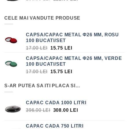
INIȚIAL
CURENT
A
ESTE:
FOST:
222.00 LEI.
CELE MAI VANDUTE PRODUSE
236.00 LEI.
CAPSA/CAPAC METAL Φ26 MM, ROSU
100 BUCATI/SET
PREȚUL
PREȚUL
17.00
LEI
15.75
LEI
INIȚIAL
CURENT
CAPSA/CAPAC METAL Φ26 MM, VERDE
A
ESTE:
100 BUCATI/SET
FOST:
15.75 LEI.
PREȚUL
PREȚUL
17.00
LEI
15.75
LEI
17.00 LEI.
INIȚIAL
CURENT
A
ESTE:
S-AR PUTEA SA ITI PLACA SI…
FOST:
15.75 LEI.
17.00 LEI.
CAPAC CADA 1000 LITRI
PREȚUL
PREȚUL
396.00
LEI
308.00
LEI
INIȚIAL
CURENT
A
ESTE:
CAPAC CADA 750 LITRI
FOST:
308.00 LEI.