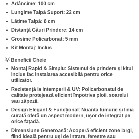
Adâncime:
100 cm
Lungime Talpă Suport:
22 cm
Lățime Talpă:
6 cm
Distanță Găuri Prindere:
14 cm
Grosime Policarbonat:
5 mm
Kit Montaj:
Inclus
💡 Beneficii Cheie
Montaj Rapid & Simplu:
Sistemul de prindere și kitul
inclus fac instalarea accesibilă pentru orice
utilizator.
Rezistență la Intemperii & UV:
Policarbonatul de
calitate protejează eficient împotriva ploii, soarelui
sau zăpezii.
Design Elegant & Funcțional:
Nuanța fumurie și linia
curată oferă un aspect modern, ușor de integrat pe
orice fațadă.
Dimensiune Generoasă:
Acoperă eficient zone largi,
fiind ideală pentru uși de intrare, ferestre sau