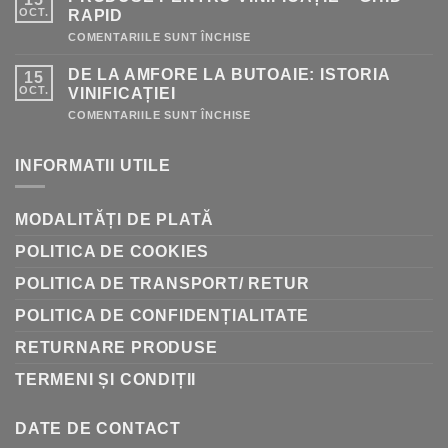
OCT.
RAPID
PENTRU
COMENTARIILE SUNT ÎNCHISE
PRODUSE
PENTRU
DE LA AMFORE LA BUTOAIE: ISTORIA
15
VINIFICAȚIE
–
OCT.
VINIFICAȚIEI
GHID
RAPID
PENTRU
COMENTARIILE SUNT ÎNCHISE
DE
LA
AMFORE
INFORMATII UTILE
LA
BUTOAIE:
ISTORIA
VINIFICAȚIEI
MODALITĂȚI DE PLATĂ
POLITICA DE COOKIES
POLITICA DE TRANSPORT/ RETUR
POLITICA DE CONFIDENȚIALITATE
RETURNARE PRODUSE
TERMENI ȘI CONDIȚII
DATE DE CONTACT