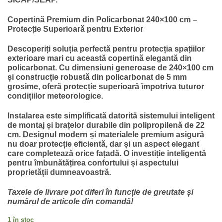
fost:
495.72 lei.
688.60 lei.
Copertină Premium din Policarbonat 240×100 cm –
Protecție Superioară pentru Exterior
Descoperiți soluția perfectă pentru protecția spațiilor
exterioare mari cu această copertină elegantă din
policarbonat. Cu dimensiuni generoase de 240×100 cm
și construcție robustă din policarbonat de 5 mm
grosime, oferă protecție superioară împotriva tuturor
condițiilor meteorologice.
Instalarea este simplificată datorită sistemului inteligent
de montaj și brațelor durabile din polipropilenă de 22
cm. Designul modern și materialele premium asigură
nu doar protecție eficientă, dar și un aspect elegant
care completează orice fațadă. O investiție inteligentă
pentru îmbunătățirea confortului și aspectului
proprietății dumneavoastră.
Taxele de livrare pot diferi în funcție de greutate și
numărul de articole din comandă!
1 în stoc