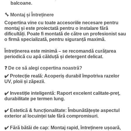
balcoane.
🔧 Montaj și Întreținere
Copertina vine cu toate accesoriile necesare pentru
montaj și este proiectată pentru o instalare fără
dificultăți. Poate fi montată de către un profesionist sau
o firmă specializată, pentru siguranță maximă.
Întreținerea este minimă – se recomandă curățarea
periodică cu apă călduță și detergent delicat.
❓ De ce să alegi copertina noastră?
✔️
Protecție reală:
Acoperiș durabil împotriva razelor
UV, ploii și zăpezii.
✔️
Investiție inteligentă:
Raport excelent calitate-preț,
durabilitate pe termen lung.
✔️
Estetică & funcționalitate:
Îmbunătățește aspectul
exterior al locuinței tale fără compromisuri.
✔️
Fără bătăi de cap:
Montaj rapid, întreținere ușoară,