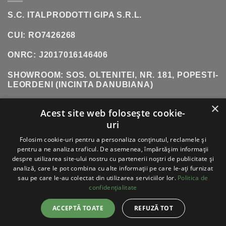
S.C. ITALPRODOTTI GIPA S.R.L.
CUI: RO7426268
ONRC: J2017016146406
SHOWROOM:
SOS. OLTENITEI, NR. 181, POPESTI-
LEORDENI (INCINTA DANUBIANA)
×
TELEFON:
0771 618 242
Acest site web folosește cookie-
uri
Folosim cookie-uri pentru a personaliza conținutul, reclamele și
VISA
PAYPAL
STRIPE
MASTERCARD
CASH
pentru a ne analiza traficul. De asemenea, împărtășim informații
ON
despre utilizarea site-ului nostru cu partenerii noștri de publicitate și
DELIVERY
ABOUT
BLOG
CONTACT
analiză, care le pot combina cu alte informații pe care le-ați furnizat
sau pe care le-au colectat din utilizarea serviciilor lor.
Politica de
ITALPRODOTTI - COPYRIGHT 2026 ©
TOATE
confidențialitate
DREPTURILE REZERVATE
ACCEPTĂ TOATE
REFUZĂ TOT