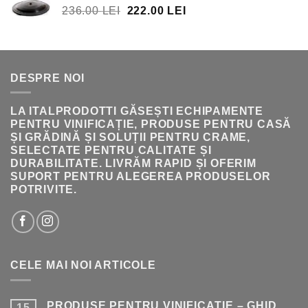
PREȚUL
PREȚUL
236.00
LEI
222.00
LEI
396.00 LEI.
INIȚIAL
CURENT
A
ESTE:
FOST:
222.00 LEI.
236.00 LEI.
DESPRE NOI
LA ITALPRODOTTI GĂSEȘTI ECHIPAMENTE
PENTRU VINIFICAȚIE, PRODUSE PENTRU CASĂ
ȘI GRĂDINĂ ȘI SOLUȚII PENTRU CRAME,
SELECTATE PENTRU CALITATE ȘI
DURABILITATE. LIVRĂM RAPID ȘI OFERIM
SUPORT PENTRU ALEGEREA PRODUSELOR
POTRIVITE.
CELE MAI NOI ARTICOLE
PRODUSE PENTRU VINIFICAȚIE – GHID
15