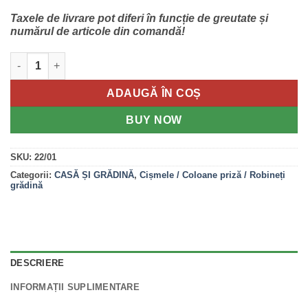
fost:
1,489.20 lei.
1,938.00 lei.
Taxele de livrare pot diferi în funcție de greutate și
numărul de articole din comandă!
Cantitate Cismea Gradina Roma 22/01
ADAUGĂ ÎN COȘ
BUY NOW
SKU:
22/01
Categorii:
CASĂ ȘI GRĂDINĂ
,
Cișmele / Coloane priză / Robineți
grădină
DESCRIERE
INFORMAȚII SUPLIMENTARE