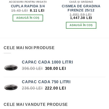
ACCESORII PENTRU IRIGAȚII
CASĂ ȘI GRĂDINĂ
CUPLA RAPIDA 3/4
CISMEA DE GRADINA
PREȚUL
PREȚUL
FIRENZE 25/12
15.43
LEI
8.11
LEI
INIȚIAL
CURENT
ȚUL
1,881.59
LEI
A
ESTE:
ENT
PREȚUL
PREȚUL
1,447.38
LEI
ADAUGĂ ÎN COȘ
FOST:
8.11 LEI.
E:
INIȚIAL
CURENT
15.43 LEI.
5 LEI.
A
ESTE:
ADAUGĂ ÎN COȘ
FOST:
1,447.38 
1,881.59 LEI.
CELE MAI NOI PRODUSE
CAPAC CADA 1000 LITRI
PREȚUL
PREȚUL
396.00
LEI
308.00
LEI
INIȚIAL
CURENT
A
ESTE:
CAPAC CADA 750 LITRI
FOST:
308.00 LEI.
PREȚUL
PREȚUL
236.00
LEI
222.00
LEI
396.00 LEI.
INIȚIAL
CURENT
A
ESTE:
FOST:
222.00 LEI.
CELE MAI VANDUTE PRODUSE
236.00 LEI.