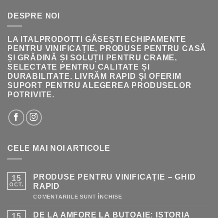
236.00 LEI.
DESPRE NOI
LA ITALPRODOTTI GĂSEȘTI ECHIPAMENTE
PENTRU VINIFICAȚIE, PRODUSE PENTRU CASĂ
ȘI GRĂDINĂ ȘI SOLUȚII PENTRU CRAME,
SELECTATE PENTRU CALITATE ȘI
DURABILITATE. LIVRĂM RAPID ȘI OFERIM
SUPORT PENTRU ALEGEREA PRODUSELOR
POTRIVITE.
CELE MAI NOI ARTICOLE
PRODUSE PENTRU VINIFICAȚIE – GHID
15
OCT.
RAPID
PENTRU
COMENTARIILE SUNT ÎNCHISE
PRODUSE
PENTRU
DE LA AMFORE LA BUTOAIE: ISTORIA
15
VINIFICAȚIE