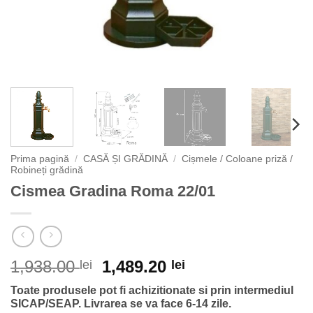
Prima pagină
/
CASĂ ȘI GRĂDINĂ
/
Cișmele / Coloane priză /
Robineți grădină
Cismea Gradina Roma 22/01
Prețul
Prețul
1,938.00
1,489.20
lei
lei
inițial
curent
Toate produsele pot fi achizitionate si prin intermediul
a
este:
SICAP/SEAP.
Livrarea se va face 6-14 zile.