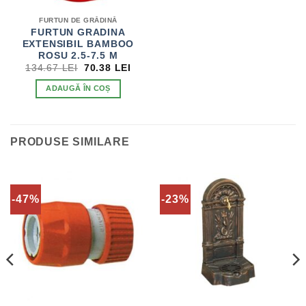
FURTUN DE GRĂDINĂ
FURTUN GRADINA
EXTENSIBIL BAMBOO
ROSU 2.5-7.5 M
PREȚUL
PREȚUL
134.67
LEI
70.38
LEI
INIȚIAL
CURENT
A
ESTE:
ADAUGĂ ÎN COȘ
FOST:
70.38 LEI.
134.67 LEI.
PRODUSE SIMILARE
-47%
-23%