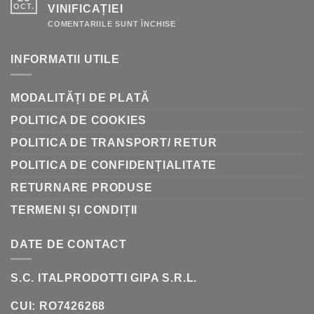
–
OCT.
VINIFICAȚIEI
GHID
RAPID
PENTRU
COMENTARIILE SUNT ÎNCHISE
DE
LA
AMFORE
INFORMATII UTILE
LA
BUTOAIE:
ISTORIA
VINIFICAȚIEI
MODALITĂȚI DE PLATĂ
POLITICA DE COOKIES
POLITICA DE TRANSPORT/ RETUR
POLITICA DE CONFIDENȚIALITATE
RETURNARE PRODUSE
TERMENI ȘI CONDIȚII
DATE DE CONTACT
S.C. ITALPRODOTTI GIPA S.R.L.
CUI: RO7426268