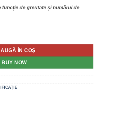
în funcție de greutate și numărul de
ona 26-29 mm TCA Grifo
AUGĂ ÎN COȘ
BUY NOW
IFICAȚIE