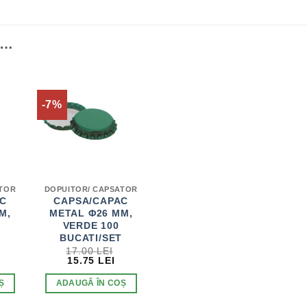
I…
-7%
ATOR
DOPUITOR/ CAPSATOR
C
CAPSA/CAPAC
M,
METAL Φ26 MM,
VERDE 100
T
BUCATI/SET
17.00
LEI
REȚUL
PREȚUL
PREȚUL
15.75
LEI
URENT
INIȚIAL
CURENT
STE:
A
ESTE:
Ș
ADAUGĂ ÎN COȘ
5.75 LEI.
FOST:
15.75 LEI.
17.00 LEI.