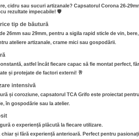
bere, cidru sau sucuri artizanale? Capsatorul Corona 26-29m
 cu rezultate impecabile! 🛡️
rice tip de băutură
d de 26mm
sau
29mm, pentru a sigila rapid sticle de vin, bere,
pentru ateliere artizanale, crame mici sau gospodării.
ură
stantă, astfel încât fiecare capac să fie montat perfect, făr
e și protejate de factori externi! 🥂
zare intensivă
zură și coroziune, capsatorul TCA Grifo este proiectat pentru
le, în gospodărie sau la atelier.
sit
ră o experiență plăcută la fiecare utilizare.
, chiar și fără experiență anterioară. Perfect pentru pasionați