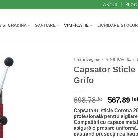
ABOUT
BLOG
 ȘI GRĂDINĂ
SANITARE
VINIFICAȚIE
LICHIDARE STOCUR
Prima pagină
/
VINIFICAȚIE
/
Capsator Sticl
Grifo
Prețul
698.78
567.89
lei
le
inițial
Capsatorul sticle Corona 2
a
profesională pentru sigilarea
fost:
Compatibil cu capace metal
698.78 le
asigură o presare uniformă, 
păstrând prospețimea băutu