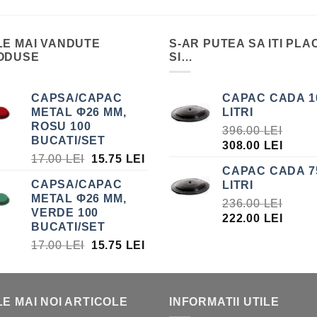
LE MAI VANDUTE
S-AR PUTEA SA ITI PLA
ODUSE
SI…
CAPSA/CAPAC
CAPAC CADA 1
METAL Φ26 MM,
LITRI
ROSU 100
396.00
LEI
BUCATI/SET
PREȚUL
PREȚ
308.00
LEI
PREȚUL
PREȚUL
17.00
LEI
15.75
LEI
INIȚIAL
CUR
CAPAC CADA 7
INIȚIAL
CURENT
A
ESTE
CAPSA/CAPAC
LITRI
A
ESTE:
FOST:
308.0
METAL Φ26 MM,
FOST:
15.75 LEI.
236.00
LEI
396.00 LEI.
VERDE 100
17.00 LEI.
PREȚUL
PREȚ
222.00
LEI
BUCATI/SET
INIȚIAL
CUR
PREȚUL
PREȚUL
17.00
LEI
15.75
LEI
A
ESTE
INIȚIAL
CURENT
FOST:
222.0
A
ESTE:
236.00 LEI.
FOST:
15.75 LEI.
E MAI NOI ARTICOLE
INFORMATII UTILE
17.00 LEI.