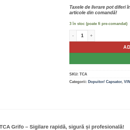
Taxele de livrare pot diferi 
articole din comandă!
3 în stoc (poate fi pre-comandat)
Cantitate Capsator Sticle Cor
AD
SKU:
TCA
Categorii:
Dopuitor/ Capsator
,
VIN
CA Grifo – Sigilare rapidă, sigură și profesională!