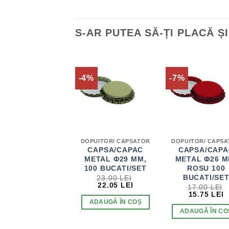
S-AR PUTEA SĂ-ȚI PLACĂ Ș
-4%
-7%
DOPUITOR/ CAPSATOR
DOPUITOR/ CAPS
CAPSA/CAPAC
CAPSA/CAPA
METAL Φ29 MM,
METAL Φ26 M
100 BUCATI/SET
ROSU 100
BUCATI/SE
23.00
LEI
PREȚUL
PREȚUL
22.05
LEI
17.00
LEI
INIȚIAL
CURENT
PREȚUL
P
15.75
LEI
A
ESTE:
INIȚIAL
C
ADAUGĂ ÎN COȘ
FOST:
22.05 LEI.
A
E
ADAUGĂ ÎN CO
23.00 LEI.
FOST:
1
17.00 LEI.