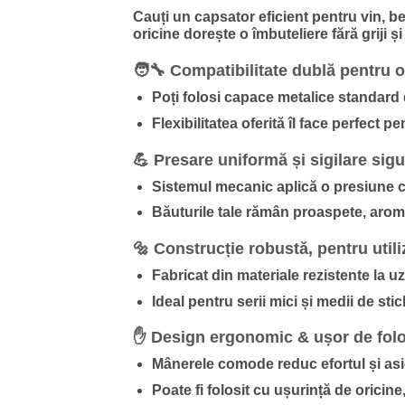
Cauți un capsator eficient pentru vin, 
oricine dorește o îmbuteliere fără griji și
🧑‍🔧 Compatibilitate dublă pentru o
Poți folosi capace metalice standar
Flexibilitatea oferită îl face perfect 
💪 Presare uniformă și sigilare sig
Sistemul mecanic aplică o presiune con
Băuturile tale rămân proaspete, aromat
🔩 Construcție robustă, pentru utili
Fabricat din materiale rezistente la u
Ideal pentru serii mici și medii de stic
✋ Design ergonomic & ușor de folo
Mânerele comode reduc efortul și asigu
Poate fi folosit cu ușurință de oricine