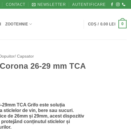
CONTACT
NEWSLETTER
AUTENTIFICARE
0
I
ZOOTEHNIE
COȘ /
0.00
LEI
Dopuitor/ Capsator
e Corona 26-29 mm TCA
Prețul
i
curent
6-29mm TCA Grifo este soluția
este:
 sticlelor de vin, bere sau sucuri.
567.89 lei.
ice de 26mm și 29mm, acest dispozitiv
i.
protejând conținutul sticlelor și
rilor.