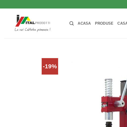
Skip
to
content
ACASA
PRODUSE
CASA
-19%