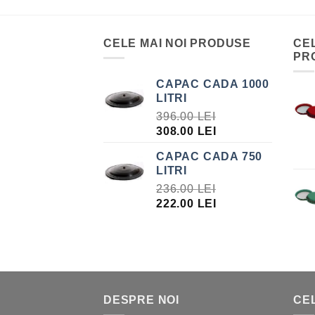
CELE MAI NOI PRODUSE
CE
PR
CAPAC CADA 1000
LITRI
396.00
LEI
PREȚUL
PREȚUL
308.00
LEI
INIȚIAL
CURENT
CAPAC CADA 750
A
ESTE:
LITRI
FOST:
308.00 LEI.
236.00
LEI
396.00 LEI.
PREȚUL
PREȚUL
222.00
LEI
INIȚIAL
CURENT
A
ESTE:
FOST:
222.00 LEI.
236.00 LEI.
DESPRE NOI
CEL