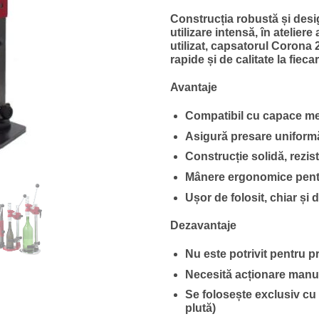
Construcția robustă și desi
utilizare intensă, în ateliere
utilizat, capsatorul Corona
rapide și de calitate la fiec
Avantaje
Compatibil cu capace m
Asigură presare uniformă 
Construcție solidă, rezis
Mânere ergonomice pentru 
Ușor de folosit, chiar și 
Dezavantaje
Nu este potrivit pentru p
Necesită acționare manual
Se folosește exclusiv cu
plută)