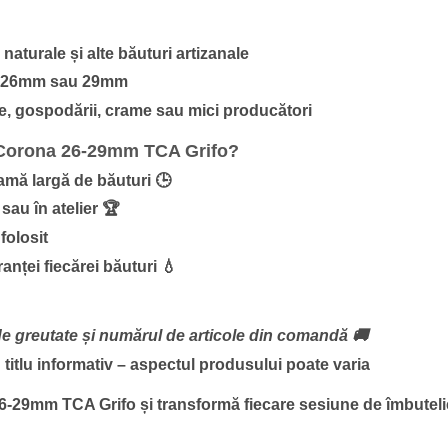
 naturale și alte băuturi artizanale
de 26mm sau 29mm
e, gospodării, crame sau mici producători
e Corona 26-29mm TCA Grifo?
gamă largă de băuturi 🕒
sau în atelier 🏆
folosit
anței fiecărei băuturi 💧
e de greutate și numărul de articole din comandă 🚚
u titlu informativ – aspectul produsului poate varia
6-29mm TCA Grifo și transformă fiecare sesiune de îmbutelie