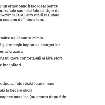
gnul ergonomic îl fac ideal pentru
 artizanale sau mici fabrici. Ușor de
 26-29mm TCA Grifo oferă rezultate
are sesiune de îmbuteliere.
etalice de 26mm și 29mm
și protecție împotriva scurgerilor
tentă la uzură
utilizare confortabilă și fără efort
de începători
roducția industrială foarte mare
ă la fiecare sticlă
 capace metalice (nu pentru dopuri de