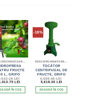
%
-16%
DESCIORCHINATOARE / ZDROBITOARE / HIDROPRESE
DESCIORCHINATOARE / ZDROBITOARE / HIDROPRESE
IDROPRESA
TOCĂTOR
NTRU FRUCTE
CENTRIFUGAL DE
40 L, GRIFO
FRUCTE, GRIFO
6,542.28
LEI
6,688.45
LEI
PREȚUL
PREȚUL
PREȚUL
PREȚUL
5,013.75
LEI
5,618.30
LEI
INIȚIAL
CURENT
INIȚIAL
CURENT
A
ESTE:
A
ESTE:
DAUGĂ ÎN COȘ
ADAUGĂ ÎN COȘ
FOST:
5,013.75 LEI.
FOST:
5,618.30 LEI.
6,542.28 LEI.
6,688.45 LEI.