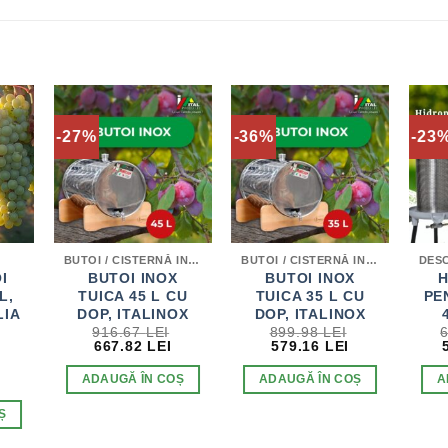
-27%
-36%
-23
BUTOI / CISTERNĂ INOX PENTRU DISTILATE
BUTOI / CISTERNĂ INOX PENTRU DISTILATE
I
BUTOI INOX
BUTOI INOX
H
L,
TUICA 45 L CU
TUICA 35 L CU
PE
LIA
DOP, ITALINOX
DOP, ITALINOX
916.67
LEI
899.98
LEI
PREȚUL
PREȚUL
PREȚUL
PREȚUL
667.82
LEI
579.16
LEI
INIȚIAL
CURENT
INIȚIAL
CURENT
A
ESTE:
A
ESTE:
PREȚUL
ADAUGĂ ÎN COȘ
ADAUGĂ ÎN COȘ
A
FOST:
667.82 LEI.
FOST:
579.16 LEI.
CURENT
916.67 LEI.
899.98 LEI.
ESTE:
Ș
227.00 LEI.