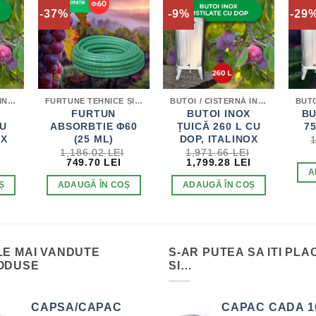
-37%
-9%
-29
BUTOI / CISTERNĂ INOX PENTRU DISTILATE
FURTUNE TEHNICE ȘI ALIMENTARE
BUTOI / CISTERNĂ INOX PENTRU DISTILATE
X
FURTUN
BUTOI INOX
BU
CU
ABSORBTIE Φ60
ȚUICĂ 260 L CU
75
OX
(25 ML)
DOP, ITALINOX
1,186.02
LEI
1,971.66
LEI
PREȚUL
PREȚUL
PREȚUL
PREȚUL
PREȚUL
749.70
LEI
1,799.28
LEI
CURENT
INIȚIAL
CURENT
INIȚIAL
CURENT
A
ESTE:
A
ESTE:
A
ESTE:
Ș
ADAUGĂ ÎN COȘ
ADAUGĂ ÎN COȘ
482.25 LEI.
FOST:
749.70 LEI.
FOST:
1,799.28 LEI
1,186.02 LEI.
1,971.66 LEI.
LE MAI VANDUTE
S-AR PUTEA SA ITI PLA
ODUSE
SI…
CAPSA/CAPAC
CAPAC CADA 1