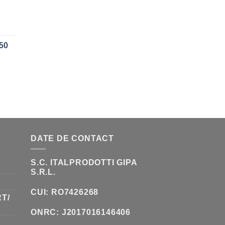
UL
ENT
50
:
0 LEI.
UL
ENT
:
0 LEI.
DATE DE CONTACT
S.C. ITALPRODOTTI GIPA
S.R.L.
CUI: RO7426268
T/
ONRC: J2017016146406