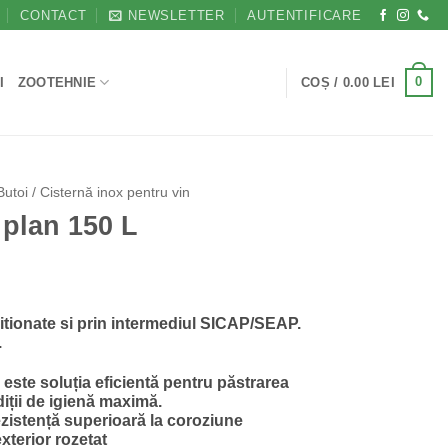
CONTACT
NEWSLETTER
AUTENTIFICARE
0
I
ZOOTEHNIE
COȘ /
0.00
LEI
Butoi / Cisternă inox pentru vin
 plan 150 L
Prețul
i
curent
zitionate si prin intermediul SICAP/SEAP.
este:
.
572.65 lei.
i.
este soluția eficientă pentru păstrarea
diții de igienă maximă.
ezistență superioară la coroziune
exterior rozetat