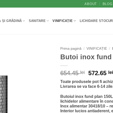
ABOUT
BLOG
 ȘI GRĂDINĂ
SANITARE
VINIFICAȚIE
LICHIDARE STOCUR
Prima pagină
/
VINIFICAȚIE
/
Butoi inox fund
Prețul
654.45
572.65
lei
le
inițial
Toate produsele pot fi achi
a
Livrarea se va face 6-14 zile
fost:
654.45 le
Butoiul inox fund plan 150L
lichidelor alimentare în con
Inox alimentar 30418/10 – r
Interior lucios antiaderent, 