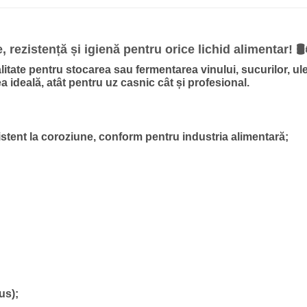
 rezistență și igienă pentru orice lichid alimentar! 🛢️
litate pentru stocarea sau fermentarea vinului, sucurilor, ulei
a ideală, atât pentru uz casnic cât și profesional.
istent la coroziune, conform pentru industria alimentară;
us);