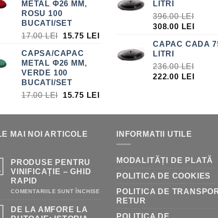
METAL Φ26 MM,
LITRI
ROSU 100
396.00
LEI
BUCATI/SET
PREȚUL
PREȚ
308.00
LEI
PREȚUL
PREȚUL
17.00
LEI
15.75
LEI
INIȚIAL
CUR
CAPAC CADA 7
INIȚIAL
CURENT
A
ESTE
CAPSA/CAPAC
LITRI
A
ESTE:
FOST:
308.0
METAL Φ26 MM,
FOST:
15.75 LEI.
236.00
LEI
396.00 LEI.
VERDE 100
17.00 LEI.
PREȚUL
PREȚ
222.00
LEI
BUCATI/SET
INIȚIAL
CUR
PREȚUL
PREȚUL
17.00
LEI
15.75
LEI
A
ESTE
INIȚIAL
CURENT
FOST:
222.0
A
ESTE:
236.00 LEI.
FOST:
15.75 LEI.
E MAI NOI ARTICOLE
INFORMATII UTILE
17.00 LEI.
MODALITĂȚI DE PLATĂ
PRODUSE PENTRU
.
VINIFICAȚIE – GHID
POLITICA DE COOKIES
RAPID
POLITICA DE TRANSPOR
PENTRU
COMENTARIILE SUNT ÎNCHISE
PRODUSE
RETUR
PENTRU
DE LA AMFORE LA
VINIFICAȚIE
POLITICA DE
–
.