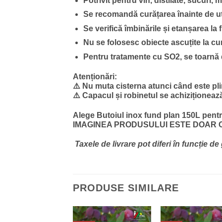
Potrivit pentru vin, distilate, sucuri, m
Se recomandă curățarea înainte de uti
Se verifică îmbinările și etanșarea la
Nu se folosesc obiecte ascuțite la cu
Pentru tratamente cu SO2, se toarnă di
Atenționări:
⚠️ Nu muta cisterna atunci când este pli
⚠️ Capacul și robinetul se achiziționeaz
Alege
Butoiul inox fund plan 150L
pentr
IMAGINEA PRODUSULUI ESTE DOAR C
Taxele de livrare pot diferi în funcție 
PRODUSE SIMILARE