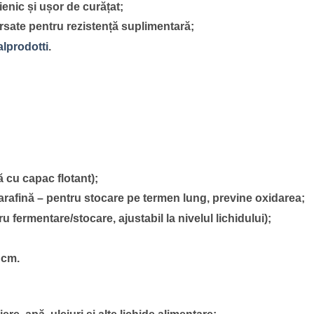
ienic și ușor de curățat;
orsate pentru rezistență suplimentară;
talprodotti
.
 cu capac flotant);
parafină – pentru stocare pe termen lung, previne oxidarea;
fermentare/stocare, ajustabil la nivelul lichidului);
 cm.