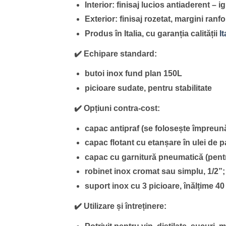
Interior:
finisaj lucios antiaderent – ig
Exterior:
finisaj rozetat, margini ranf
Produs în Italia
, cu garanția calității
I
✔️ Echipare standard:
butoi inox fund plan 150L
picioare sudate, pentru stabilitate
✔️ Opțiuni contra-cost:
capac antipraf (se folosește împreună
capac flotant cu etanșare în ulei de 
capac cu garnitură pneumatică (pentru 
robinet inox cromat sau simplu, 1/2”;
suport inox cu 3 picioare, înălțime 40
✔️ Utilizare și întreținere: