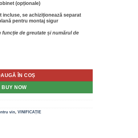
obinet (opționale)
t incluse, se achiziționează separat
plană pentru montaj sigur
în funcție de greutate și numărul de
 150 L
AUGĂ ÎN COȘ
BUY NOW
entru vin
,
VINIFICAȚIE