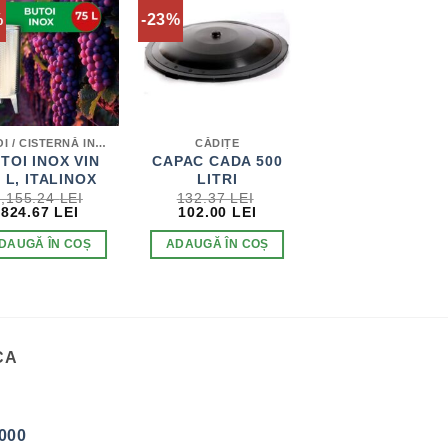
%
-23%
BUTOI / CISTERNĂ INOX PENTRU VIN
CĂDIȚE
TOI INOX VIN
CAPAC CADA 500
 L, ITALINOX
LITRI
1,155.24
LEI
132.37
LEI
PREȚUL
PREȚUL
PREȚUL
PREȚUL
824.67
LEI
102.00
LEI
INIȚIAL
CURENT
INIȚIAL
CURENT
A
ESTE:
A
ESTE:
DAUGĂ ÎN COȘ
ADAUGĂ ÎN COȘ
FOST:
824.67 LEI.
FOST:
102.00 LEI.
1,155.24 LEI.
132.37 LEI.
.
CA
000