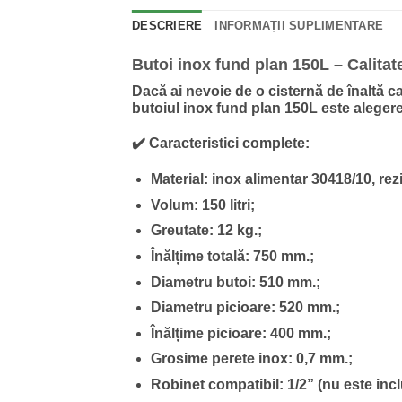
DESCRIERE
INFORMAȚII SUPLIMENTARE
Butoi inox fund plan 150L – Calitate,
Dacă ai nevoie de o cisternă de înaltă ca
butoiul inox fund plan 150L
este alegere
✔️ Caracteristici complete:
Material:
inox alimentar 30418/10, rez
Volum:
150 litri;
Greutate:
12 kg.;
Înălțime totală:
750 mm.;
Diametru butoi:
510 mm.;
Diametru picioare:
520 mm.;
Înălțime picioare:
400 mm.;
Grosime perete inox:
0,7 mm.;
Robinet compatibil:
1/2” (nu este incl