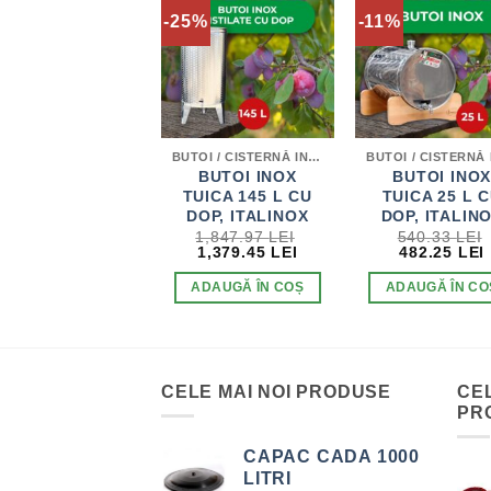
1%
-25%
-11%
BUTOI / CISTERNĂ INOX PENTRU VIN
BUTOI / CISTERNĂ INOX PENTRU DISTILATE
UTOI DE INOX
BUTOI INOX
BUTOI INO
ENTRU VIN 145
TUICA 145 L CU
TUICA 25 L 
L, ITALINOX
DOP, ITALINOX
DOP, ITALIN
1,591.92
LEI
1,847.97
LEI
540.33
LEI
PREȚUL
PREȚUL
PREȚUL
PREȚUL
PREȚUL
1,264.85
LEI
1,379.45
LEI
482.25
LEI
INIȚIAL
CURENT
INIȚIAL
CURENT
INIȚIAL
A
ESTE:
A
ESTE:
A
ADAUGĂ ÎN COȘ
ADAUGĂ ÎN COȘ
ADAUGĂ ÎN CO
I.
FOST:
1,264.85 LEI.
FOST:
1,379.45 LEI.
FOST:
1,591.92 LEI.
1,847.97 LEI.
540.33 LEI.
CELE MAI NOI PRODUSE
CE
PR
CAPAC CADA 1000
LITRI