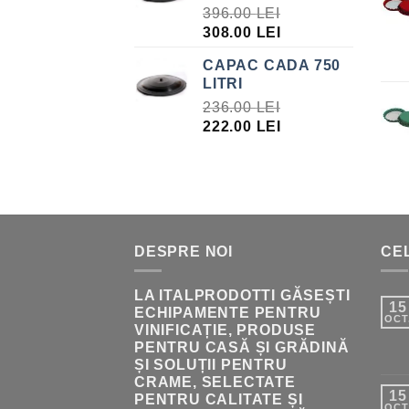
396.00
LEI
PREȚUL
PREȚUL
308.00
LEI
INIȚIAL
CURENT
CAPAC CADA 750
A
ESTE:
LITRI
FOST:
308.00 LEI.
236.00
LEI
396.00 LEI.
PREȚUL
PREȚUL
222.00
LEI
INIȚIAL
CURENT
A
ESTE:
FOST:
222.00 LEI.
236.00 LEI.
DESPRE NOI
CEL
LA ITALPRODOTTI GĂSEȘTI
15
ECHIPAMENTE PENTRU
OCT
VINIFICAȚIE, PRODUSE
PENTRU CASĂ ȘI GRĂDINĂ
ȘI SOLUȚII PENTRU
CRAME, SELECTATE
15
PENTRU CALITATE ȘI
OCT