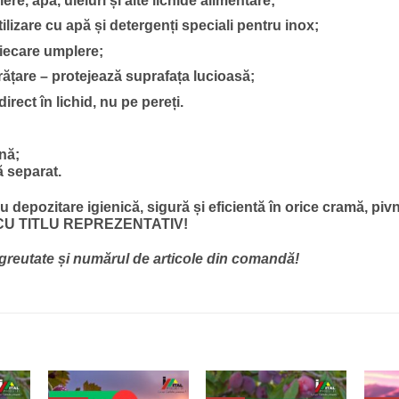
iere, apă, uleiuri și alte lichide alimentare;
lizare cu apă și detergenți speciali pentru inox;
 fiecare umplere;
rățare – protejează suprafața lucioasă;
rect în lichid, nu pe pereți.
nă;
ă separat.
u depozitare igienică, sigură și eficientă în orice cramă, pi
U TITLU REPREZENTATIV!
de greutate și numărul de articole din comandă!