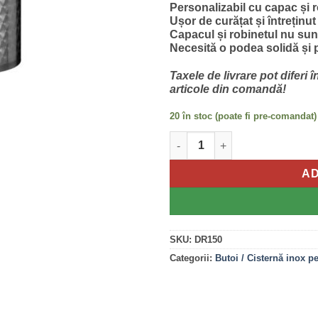
Personalizabil cu capac și r
Ușor de curățat și întreținut
Capacul și robinetul nu sun
Necesită o podea solidă și 
Taxele de livrare pot diferi 
articole din comandă!
20 în stoc (poate fi pre-comandat)
Cantitate Butoi inox fund plan
AD
SKU:
DR150
Categorii:
Butoi / Cisternă inox p