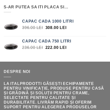
A
ESTE:
S-AR PUTEA SA ITI PLACA SI…
FOST:
15.75 LEI.
17.00 LEI.
CAPAC CADA 1000 LITRI
PREȚUL
PREȚUL
396.00
LEI
308.00
LEI
INIȚIAL
CURENT
A
ESTE:
CAPAC CADA 750 LITRI
FOST:
308.00 LEI.
PREȚUL
PREȚUL
236.00
LEI
222.00
LEI
396.00 LEI.
INIȚIAL
CURENT
A
ESTE:
FOST:
222.00 LEI.
236.00 LEI.
DESPRE NOI
LA ITALPRODOTTI GĂSEȘTI ECHIPAMENTE
PENTRU VINIFICAȚIE, PRODUSE PENTRU CASĂ
ȘI GRĂDINĂ ȘI SOLUȚII PENTRU CRAME,
SELECTATE PENTRU CALITATE ȘI
DURABILITATE. LIVRĂM RAPID ȘI OFERIM
SUPORT PENTRU ALEGEREA PRODUSELOR