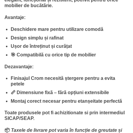
fost:
348.50 lei.
mobilier de bucătărie.
599.00 lei.
Avantaje:
Deschidere mare pentru utilizare comodă
Design simplu și rafinat
Ușor de întreținut și curățat
🎯 Compatibilă cu orice tip de mobilier
Dezavantaje:
Finisajul Crom necesită ștergere pentru a evita
petele
📏 Dimensiune fixă – fără opțiuni extensibile
Montaj corect necesar pentru etanșeitate perfectă
Toate produsele pot fi achizitionate si prin intermediul
SICAP/SEAP.
📦
Taxele de livrare pot varia în funcție de greutate și