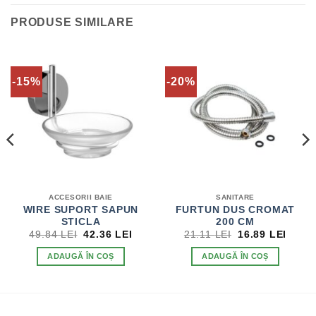
PRODUSE SIMILARE
-15%
-20%
ACCESORII BAIE
SANITARE
WIRE SUPORT SAPUN
FURTUN DUS CROMAT
STICLA
200 CM
ȚUL
PREȚUL
PREȚUL
PREȚUL
PREȚ
49.84
LEI
42.36
LEI
21.11
LEI
16.89
LEI
ENT
INIȚIAL
CURENT
INIȚIAL
CURE
E:
A
ESTE:
A
ESTE
ADAUGĂ ÎN COȘ
ADAUGĂ ÎN COȘ
2 LEI.
FOST:
42.36 LEI.
FOST:
16.89
49.84 LEI.
21.11 LEI.