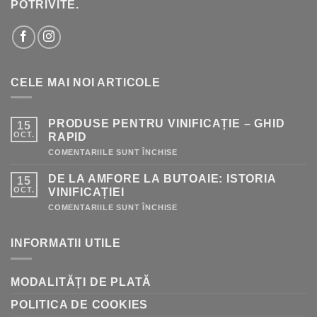
POTRIVITE.
CELE MAI NOI ARTICOLE
PRODUSE PENTRU VINIFICAȚIE – GHID
15
OCT.
RAPID
PENTRU
COMENTARIILE SUNT ÎNCHISE
PRODUSE
PENTRU
DE LA AMFORE LA BUTOAIE: ISTORIA
15
VINIFICAȚIE
–
OCT.
VINIFICAȚIEI
GHID
RAPID
PENTRU
COMENTARIILE SUNT ÎNCHISE
DE
LA
AMFORE
INFORMATII UTILE
LA
BUTOAIE:
ISTORIA
VINIFICAȚIEI
MODALITĂȚI DE PLATĂ
POLITICA DE COOKIES