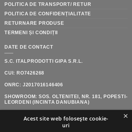
POLITICA DE TRANSPORT/ RETUR
POLITICA DE CONFIDENȚIALITATE
RETURNARE PRODUSE
TERMENI ȘI CONDIȚII
DATE DE CONTACT
S.C. ITALPRODOTTI GIPA S.R.L.
CUI: RO7426268
ONRC: J2017016146406
SHOWROOM:
SOS. OLTENITEI, NR. 181, POPESTI-
LEORDENI (INCINTA DANUBIANA)
×
TELEFON:
0771 618 242
Acest site web folosește cookie-
uri