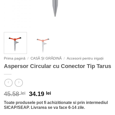
Prima pagină
/
CASĂ ȘI GRĂDINĂ
/
Accesorii pentru irigații
Aspersor Circular cu Conector Tip Tarus
Prețul
Prețul
45.58
34.19
lei
lei
inițial
curent
Toate produsele pot fi achizitionate si prin intermediul
a
este:
SICAP/SEAP.
Livrarea se va face 6-14 zile.
fost:
34.19 lei.