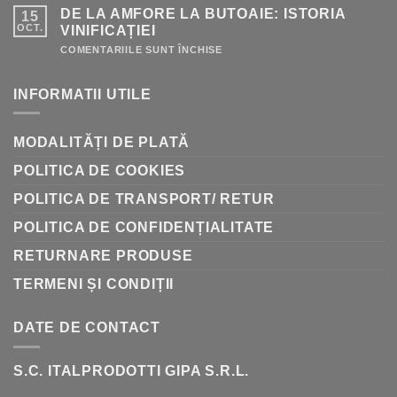
PENTRU
DE LA AMFORE LA BUTOAIE: ISTORIA
15
VINIFICAȚIE
–
OCT.
VINIFICAȚIEI
GHID
RAPID
PENTRU
COMENTARIILE SUNT ÎNCHISE
DE
LA
AMFORE
INFORMATII UTILE
LA
BUTOAIE:
ISTORIA
VINIFICAȚIEI
MODALITĂȚI DE PLATĂ
POLITICA DE COOKIES
POLITICA DE TRANSPORT/ RETUR
POLITICA DE CONFIDENȚIALITATE
RETURNARE PRODUSE
TERMENI ȘI CONDIȚII
DATE DE CONTACT
S.C. ITALPRODOTTI GIPA S.R.L.