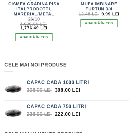
CISMEA GRADINA PISA
MUFA IMBINARE
UL
ITALPRODOTTI,
FURTUN 3/4
ENT
PREȚUL
PREȚ
MARERIAL/METAL
12.48
LEI
9.99
LEI
:
INIȚIAL
CURE
26/10
LEI.
A
ESTE:
ADAUGĂ ÎN COȘ
3,030.00
LEI
FOST:
9.99 L
PREȚUL
PREȚUL
1,776.49
LEI
12.48 LEI.
INIȚIAL
CURENT
A
ESTE:
ADAUGĂ ÎN COȘ
FOST:
1,776.49 LEI.
3,030.00 LEI.
CELE MAI NOI PRODUSE
CAPAC CADA 1000 LITRI
PREȚUL
PREȚUL
396.00
LEI
308.00
LEI
INIȚIAL
CURENT
A
ESTE:
CAPAC CADA 750 LITRI
FOST:
308.00 LEI.
PREȚUL
PREȚUL
236.00
LEI
222.00
LEI
396.00 LEI.
INIȚIAL
CURENT
A
ESTE:
FOST:
222.00 LEI.