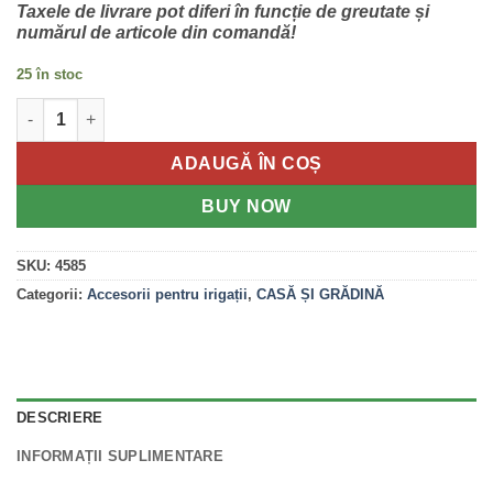
45.58 lei.
Taxele de livrare pot diferi în funcție de greutate și
numărul de articole din comandă!
25 în stoc
Cantitate Aspersor Circular cu Conector Tip Tarus
ADAUGĂ ÎN COȘ
BUY NOW
SKU:
4585
Categorii:
Accesorii pentru irigații
,
CASĂ ȘI GRĂDINĂ
DESCRIERE
INFORMAȚII SUPLIMENTARE