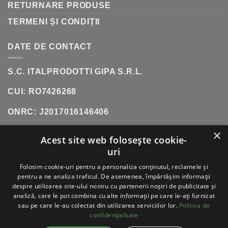
RETURNARE PRODUSE
TERMENI ȘI CONDIȚII
DATE DE CONTACT
S.C. ITALPRODOTTI GIPA S.R.L.
CUI: RO7426268
ONRC: J2017016146406
×
SHOWROOM:
SOS. OLTENITEI, NR. 181, POPESTI-
Acest site web folosește cookie-
LEORDENI (INCINTA DANUBIANA)
uri
TELEFON:
0771 618 242
Folosim cookie-uri pentru a personaliza conținutul, reclamele și
pentru a ne analiza traficul. De asemenea, împărtășim informații
despre utilizarea site-ului nostru cu partenerii noștri de publicitate și
analiză, care le pot combina cu alte informații pe care le-ați furnizat
sau pe care le-au colectat din utilizarea serviciilor lor.
Politica de
VISA
PAYPAL
STRIPE
MASTERCARD
CASH
ON
confidențialitate
DELIVERY
ABOUT
BLOG
CONTACT