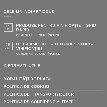
CELE MAI NOI ARTICOLE
PRODUSE PENTRU VINIFICAȚIE – GHID
15
OCT.
RAPID
PENTRU
COMENTARIILE SUNT ÎNCHISE
PRODUSE
PENTRU
DE LA AMFORE LA BUTOAIE: ISTORIA
15
VINIFICAȚIE
–
OCT.
VINIFICAȚIEI
GHID
RAPID
PENTRU
COMENTARIILE SUNT ÎNCHISE
DE
LA
AMFORE
INFORMATII UTILE
LA
BUTOAIE:
ISTORIA
VINIFICAȚIEI
MODALITĂȚI DE PLATĂ
POLITICA DE COOKIES
POLITICA DE TRANSPORT/ RETUR
POLITICA DE CONFIDENȚIALITATE