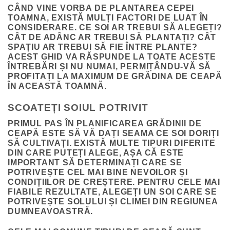
CÂND VINE VORBA DE PLANTAREA CEPEI
TOAMNA, EXISTĂ MULȚI FACTORI DE LUAT ÎN
CONSIDERARE. CE SOI AR TREBUI SĂ ALEGEȚI?
CÂT DE ADÂNC AR TREBUI SĂ PLANTAȚI? CÂT
SPAȚIU AR TREBUI SĂ FIE ÎNTRE PLANTE?
ACEST GHID VA RĂSPUNDE LA TOATE ACESTE
ÎNTREBĂRI ȘI NU NUMAI, PERMIȚÂNDU-VĂ SĂ
PROFITAȚI LA MAXIMUM DE GRĂDINA DE CEAPĂ
ÎN ACEASTĂ TOAMNĂ.
SCOATEȚI SOIUL POTRIVIT
PRIMUL PAS ÎN PLANIFICAREA GRĂDINII DE
CEAPĂ ESTE SĂ VĂ DAȚI SEAMA CE SOI DORIȚI
SĂ CULTIVAȚI. EXISTĂ MULTE TIPURI DIFERITE
DIN CARE PUTEȚI ALEGE, AȘA CĂ ESTE
IMPORTANT SĂ DETERMINAȚI CARE SE
POTRIVEȘTE CEL MAI BINE NEVOILOR ȘI
CONDIȚIILOR DE CREȘTERE. PENTRU CELE MAI
FIABILE REZULTATE, ALEGEȚI UN SOI CARE SE
POTRIVEȘTE SOLULUI ȘI CLIMEI DIN REGIUNEA
DUMNEAVOASTRĂ.