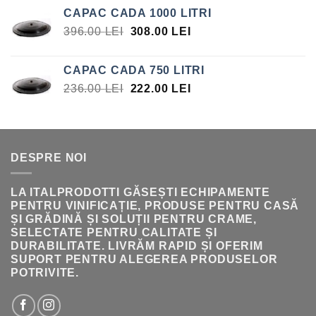
CAPAC CADA 1000 LITRI
PREȚUL
PREȚUL
396.00
LEI
308.00
LEI
INIȚIAL
CURENT
A
ESTE:
CAPAC CADA 750 LITRI
FOST:
308.00 LEI.
PREȚUL
PREȚUL
236.00
LEI
222.00
LEI
396.00 LEI.
INIȚIAL
CURENT
A
ESTE:
FOST:
222.00 LEI.
236.00 LEI.
DESPRE NOI
LA ITALPRODOTTI GĂSEȘTI ECHIPAMENTE
PENTRU VINIFICAȚIE, PRODUSE PENTRU CASĂ
ȘI GRĂDINĂ ȘI SOLUȚII PENTRU CRAME,
SELECTATE PENTRU CALITATE ȘI
DURABILITATE. LIVRĂM RAPID ȘI OFERIM
SUPORT PENTRU ALEGEREA PRODUSELOR
POTRIVITE.