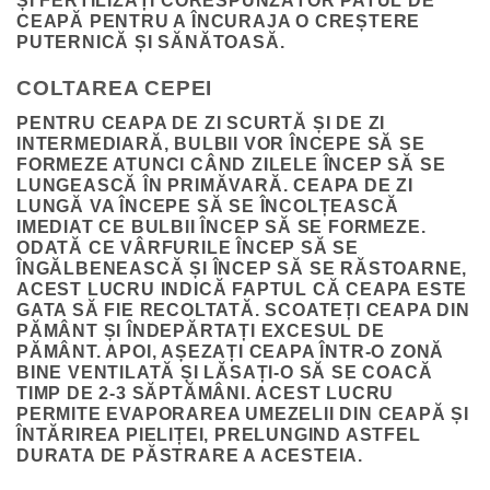
ȘI FERTILIZAȚI CORESPUNZĂTOR PATUL DE
CEAPĂ PENTRU A ÎNCURAJA O CREȘTERE
PUTERNICĂ ȘI SĂNĂTOASĂ.
COLTAREA CEPEI
PENTRU CEAPA DE ZI SCURTĂ ȘI DE ZI
INTERMEDIARĂ, BULBII VOR ÎNCEPE SĂ SE
FORMEZE ATUNCI CÂND ZILELE ÎNCEP SĂ SE
LUNGEASCĂ ÎN PRIMĂVARĂ. CEAPA DE ZI
LUNGĂ VA ÎNCEPE SĂ SE ÎNCOLȚEASCĂ
IMEDIAT CE BULBII ÎNCEP SĂ SE FORMEZE.
ODATĂ CE VÂRFURILE ÎNCEP SĂ SE
ÎNGĂLBENEASCĂ ȘI ÎNCEP SĂ SE RĂSTOARNE,
ACEST LUCRU INDICĂ FAPTUL CĂ CEAPA ESTE
GATA SĂ FIE RECOLTATĂ. SCOATEȚI CEAPA DIN
PĂMÂNT ȘI ÎNDEPĂRTAȚI EXCESUL DE
PĂMÂNT. APOI, AȘEZAȚI CEAPA ÎNTR-O ZONĂ
BINE VENTILATĂ ȘI LĂSAȚI-O SĂ SE COACĂ
TIMP DE 2-3 SĂPTĂMÂNI. ACEST LUCRU
PERMITE EVAPORAREA UMEZELII DIN CEAPĂ ȘI
ÎNTĂRIREA PIELIȚEI, PRELUNGIND ASTFEL
DURATA DE PĂSTRARE A ACESTEIA.