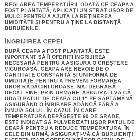
REGLAREA TEMPERATURII. ODATĂ CE CEAPA A
FOST PLANTATĂ, APLICAȚI UN STRAT UȘOR DE
MULCI PENTRU A AJUTA LA REȚINEREA
UMIDITĂȚII ȘI PENTRU A ȚINE LA DISTANȚĂ
BURUIENILE.
ÎNGRIJIREA CEPEI
DUPĂ CEAPA A FOST PLANTATĂ, ESTE
IMPORTANT SĂ ÎI OFERIȚI ÎNGRIJIREA
NECESARĂ PENTRU A ASIGURA O CREȘTERE
VIGUROASĂ. CEAPA ARE NEVOIE DE O
CANTITATE CONSTANTĂ ȘI UNIFORMĂ DE
UMIDITATE PENTRU A PREVENI FORMAREA
UNOR RĂDĂCINI GROASE, MAI DEGRABĂ
DECÂT FINE. PRIN URMARE, ASIGURAȚI-VĂ CĂ
UDAȚI PATUL DE CEAPĂ CU 1″ PE SĂPTĂMÂNĂ,
ASIGURÂND O ÎMBIBARE ADÂNCĂ FĂRĂ A
ÎNMUIA SOLUL. ÎN CAZUL ÎN CARE
TEMPERATURA DEPĂȘEȘTE 90 DE GRADE,
ESTE INDICAT SĂ PULVERIZAȚI UȘOR PATUL DE
CEAPĂ PENTRU A REDUCE TEMPERATURA. ÎN
CELE DIN URMĂ, ASIGURAȚI-VĂ CĂ BURUIENIȚI