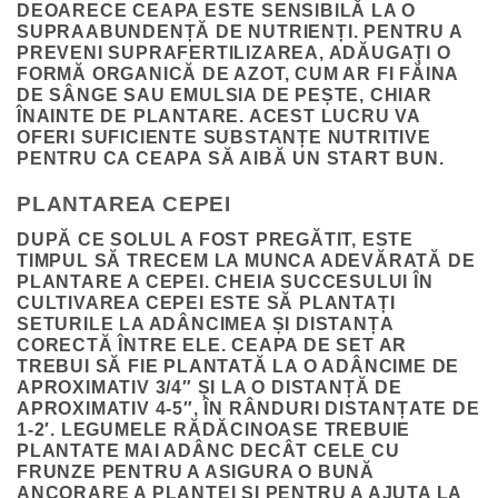
DEOARECE CEAPA ESTE SENSIBILĂ LA O
SUPRAABUNDENȚĂ DE NUTRIENȚI. PENTRU A
PREVENI SUPRAFERTILIZAREA, ADĂUGAȚI O
FORMĂ ORGANICĂ DE AZOT, CUM AR FI FĂINA
DE SÂNGE SAU EMULSIA DE PEȘTE, CHIAR
ÎNAINTE DE PLANTARE. ACEST LUCRU VA
OFERI SUFICIENTE SUBSTANȚE NUTRITIVE
PENTRU CA CEAPA SĂ AIBĂ UN START BUN.
PLANTAREA CEPEI
DUPĂ CE SOLUL A FOST PREGĂTIT, ESTE
TIMPUL SĂ TRECEM LA MUNCA ADEVĂRATĂ DE
PLANTARE A CEPEI. CHEIA SUCCESULUI ÎN
CULTIVAREA CEPEI ESTE SĂ PLANTAȚI
SETURILE LA ADÂNCIMEA ȘI DISTANȚA
CORECTĂ ÎNTRE ELE. CEAPA DE SET AR
TREBUI SĂ FIE PLANTATĂ LA O ADÂNCIME DE
APROXIMATIV 3/4″ ȘI LA O DISTANȚĂ DE
APROXIMATIV 4-5″, ÎN RÂNDURI DISTANȚATE DE
1-2′. LEGUMELE RĂDĂCINOASE TREBUIE
PLANTATE MAI ADÂNC DECÂT CELE CU
FRUNZE PENTRU A ASIGURA O BUNĂ
ANCORARE A PLANTEI ȘI PENTRU A AJUTA LA