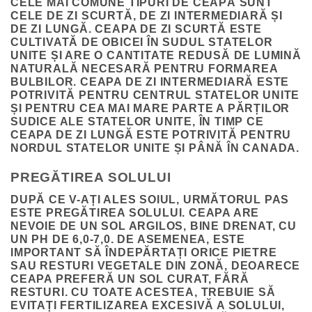
CELE MAI COMUNE TIPURI DE CEAPĂ SUNT
CELE DE ZI SCURTĂ, DE ZI INTERMEDIARĂ ȘI
DE ZI LUNGĂ. CEAPA DE ZI SCURTĂ ESTE
CULTIVATĂ DE OBICEI ÎN SUDUL STATELOR
UNITE ȘI ARE O CANTITATE REDUSĂ DE LUMINĂ
NATURALĂ NECESARĂ PENTRU FORMAREA
BULBILOR. CEAPA DE ZI INTERMEDIARĂ ESTE
POTRIVITĂ PENTRU CENTRUL STATELOR UNITE
ȘI PENTRU CEA MAI MARE PARTE A PĂRȚILOR
SUDICE ALE STATELOR UNITE, ÎN TIMP CE
CEAPA DE ZI LUNGĂ ESTE POTRIVITĂ PENTRU
NORDUL STATELOR UNITE ȘI PÂNĂ ÎN CANADA.
PREGĂTIREA SOLULUI
DUPĂ CE V-AȚI ALES SOIUL, URMĂTORUL PAS
ESTE PREGĂTIREA SOLULUI. CEAPA ARE
NEVOIE DE UN SOL ARGILOS, BINE DRENAT, CU
UN PH DE 6,0-7,0. DE ASEMENEA, ESTE
IMPORTANT SĂ ÎNDEPĂRTAȚI ORICE PIETRE
SAU RESTURI VEGETALE DIN ZONĂ, DEOARECE
CEAPA PREFERĂ UN SOL CURAT, FĂRĂ
RESTURI. CU TOATE ACESTEA, TREBUIE SĂ
EVITAȚI FERTILIZAREA EXCESIVĂ A SOLULUI,