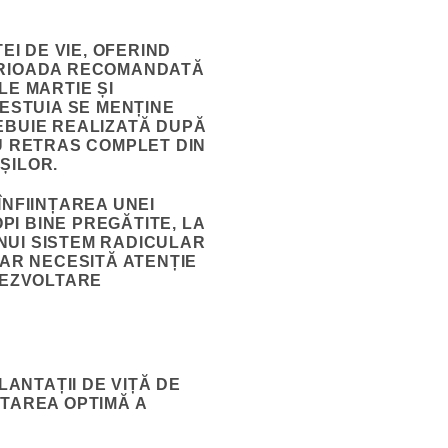
I DE VIE, OFERIND
PERIOADA RECOMANDATĂ
LE MARTIE ȘI
CESTUIA SE MENȚINE
BUIE REALIZATĂ DUPĂ
AU RETRAS COMPLET DIN
ȘILOR.
ÎNFIINȚAREA UNEI
PI BINE PREGĂTITE, LA
NUI SISTEM RADICULAR
DAR NECESITĂ ATENȚIE
DEZVOLTARE
ANTAȚII DE VIȚĂ DE
LTAREA OPTIMĂ A