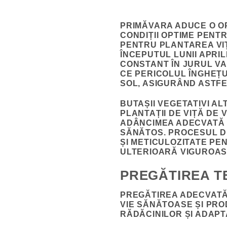
PRIMĂVARA ADUCE O OP
CONDIȚII OPTIME PEN
PENTRU PLANTAREA VIȚ
ÎNCEPUTUL LUNII APRI
CONSTANT ÎN JURUL VA
CE PERICOLUL ÎNGHEȚU
SOL, ASIGURÂND ASTFE
BUTAȘII VEGETATIVI A
PLANTAȚII DE VIȚĂ DE 
ADÂNCIMEA ADECVATĂ D
SĂNĂTOS. PROCESUL DE
ȘI METICULOZITATE PE
ULTERIOARĂ VIGUROAS
PREGĂTIREA T
PREGĂTIREA ADECVATĂ 
VIE SĂNĂTOASE ȘI PRO
RĂDĂCINILOR ȘI ADAPT