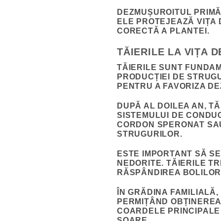
DEZMUȘUROITUL PRIMĂV
ELE PROTEJEAZĂ VIȚA 
CORECTĂ A PLANTEI.
TĂIERILE LA VIȚA 
TĂIERILE SUNT FUNDA
PRODUCȚIEI DE STRUGU
PENTRU A FAVORIZA D
DUPĂ AL DOILEA AN, TĂ
SISTEMULUI DE CONDUC
CORDON SPERONAT SAU
STRUGURILOR.
ESTE IMPORTANT SĂ SE
NEDORITE. TĂIERILE T
RĂSPÂNDIREA BOLILOR
ÎN GRĂDINA FAMILIALĂ,
PERMIȚÂND OBȚINEREA
COARDELE PRINCIPALE 
SOARE.