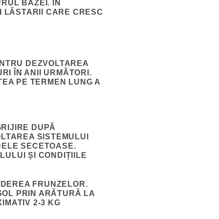
RUL BAZEI. ÎN
I LĂSTARII CARE CRESC
PENTRU DEZVOLTAREA
I ÎN ANII URMĂTORI.
ATEA PE TERMEN LUNG A
RIJIRE DUPĂ
OLTAREA SISTEMULUI
DELE SECETOASE.
ULUI ȘI CONDIȚIILE
ĂDEREA FRUNZELOR.
SOL PRIN ARĂTURĂ LA
IMATIV 2-3 KG