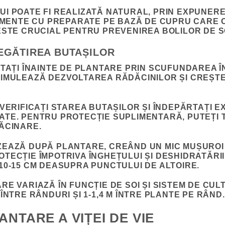
I POATE FI REALIZATĂ NATURAL, PRIN EXPUNEREA
TAMENTE CU PREPARATE PE BAZĂ DE CUPRU CARE 
ESTE CRUCIAL PENTRU PREVENIREA BOLILOR DE S
EGĂTIREA BUTAȘILOR
TAȚI ÎNAINTE DE PLANTARE PRIN SCUFUNDAREA ÎN
TIMULEAZĂ DEZVOLTAREA RĂDĂCINILOR ȘI CREȘT
 VERIFICAȚI STAREA BUTAȘILOR ȘI ÎNDEPĂRTAȚI 
TE. PENTRU PROTECȚIE SUPLIMENTARĂ, PUTEȚI 
ĂCINARE.
ZEAZĂ DUPĂ PLANTARE, CREÂND UN MIC MUȘUROI
TECȚIE ÎMPOTRIVA ÎNGHEȚULUI ȘI DESHIDRATĂRII.
10-15 CM DEASUPRA PUNCTULUI DE ALTOIRE.
RE VARIAZĂ ÎN FUNCȚIE DE SOI ȘI SISTEM DE CUL
ÎNTRE RÂNDURI ȘI 1-1,4 M ÎNTRE PLANTE PE RÂND.
ANTARE A VIȚEI DE VIE