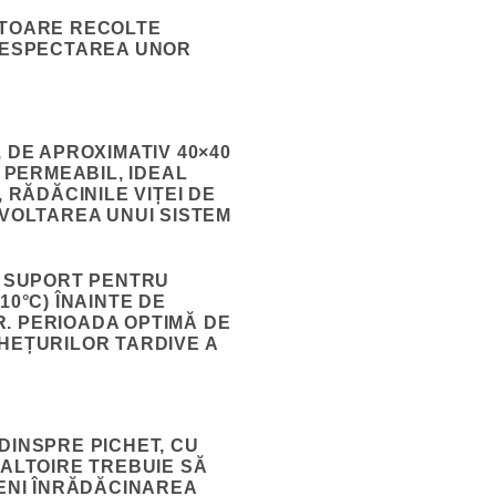
ITOARE RECOLTE
 RESPECTAREA UNOR
 DE APROXIMATIV 40×40
 PERMEABIL, IDEAL
 RĂDĂCINILE VIȚEI DE
ZVOLTAREA UNUI SISTEM
T SUPORT PENTRU
10°C) ÎNAINTE DE
. PERIOADA OPTIMĂ DE
GHEȚURILOR TARDIVE A
DINSPRE PICHET, CU
 ALTOIRE TREBUIE SĂ
VENI ÎNRĂDĂCINAREA