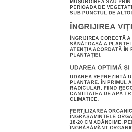
MUȘUROIREA SAU PRIN 
PERIOADA DE VEGETAȚI
SUB PUNCTUL DE ALTOI
ÎNGRIJIREA VI
ÎNGRIJIREA CORECTĂ A
SĂNĂTOASĂ A PLANTEI 
ATENȚIA ACORDATĂ ÎN 
PLANTAȚIEI.
UDAREA OPTIMĂ ȘI
UDAREA REPREZINTĂ UN
PLANTARE. ÎN PRIMUL 
RADICULAR, FIIND REC
CANTITATEA DE APĂ TR
CLIMATICE.
FERTILIZAREA ORGANI
ÎNGRĂȘĂMINTELE ORGAN
18-20 CM ADÂNCIME. P
ÎNGRĂȘĂMÂNT ORGANIC