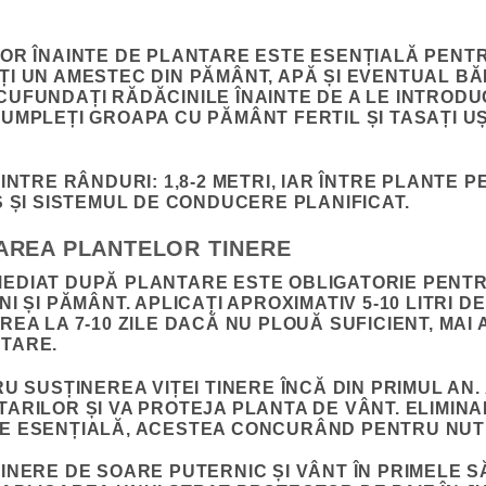
LOR ÎNAINTE DE PLANTARE ESTE ESENȚIALĂ PEN
I UN AMESTEC DIN PĂMÂNT, APĂ ȘI EVENTUAL B
UFUNDAȚI RĂDĂCINILE ÎNAINTE DE A LE INTRODU
UMPLEȚI GROAPA CU PĂMÂNT FERTIL ȘI TASAȚI U
NTRE RÂNDURI: 1,8-2 METRI, IAR ÎNTRE PLANTE PE 
S ȘI SISTEMUL DE CONDUCERE PLANIFICAT.
AREA PLANTELOR TINERE
EDIAT DUPĂ PLANTARE ESTE OBLIGATORIE PENTRU
I ȘI PĂMÂNT. APLICAȚI APROXIMATIV 5-10 LITRI 
EA LA 7-10 ZILE DACĂ NU PLOUĂ SUFICIENT, MAI 
TARE.
U SUSȚINEREA VIȚEI TINERE ÎNCĂ DIN PRIMUL AN
ARILOR ȘI VA PROTEJA PLANTA DE VÂNT. ELIMINA
E ESENȚIALĂ, ACESTEA CONCURÂND PENTRU NUTRI
INERE DE SOARE PUTERNIC ȘI VÂNT ÎN PRIMELE S