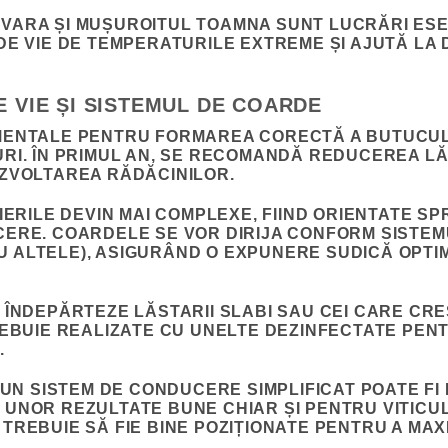
ARA ȘI MUȘUROITUL TOAMNA SUNT LUCRĂRI ESEN
DE VIE DE TEMPERATURILE EXTREME ȘI AJUTĂ LA
DE VIE ȘI SISTEMUL DE COARDE
MENTALE PENTRU FORMAREA CORECTĂ A BUTUCULU
RI. ÎN PRIMUL AN, SE RECOMANDĂ REDUCEREA LĂS
EZVOLTAREA RĂDĂCINILOR.
IERILE DEVIN MAI COMPLEXE, FIIND ORIENTATE SP
ERE. COARDELE SE VOR DIRIJA CONFORM SISTEMU
 ALTELE), ASIGURÂND O EXPUNERE SUDICĂ OPT
 ÎNDEPĂRTEZE LĂSTARII SLABI SAU CEI CARE CRES
REBUIE REALIZATE CU UNELTE DEZINFECTATE PEN
.
 UN SISTEM DE CONDUCERE SIMPLIFICAT POATE FI
 UNOR REZULTATE BUNE CHIAR ȘI PENTRU VITICU
TREBUIE SĂ FIE BINE POZIȚIONATE PENTRU A MA