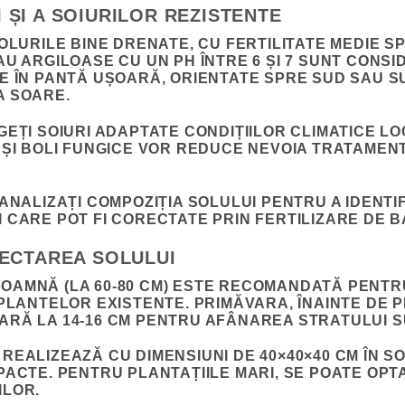
 ȘI A SOIURILOR REZISTENTE
OLURILE BINE DRENATE, CU FERTILITATE MEDIE SP
AU ARGILOASE CU UN PH ÎNTRE 6 ȘI 7 SUNT CONS
E ÎN PANTĂ UȘOARĂ, ORIENTATE SPRE SUD SAU S
A SOARE.
GEȚI SOIURI ADAPTATE CONDIȚIILOR CLIMATICE LO
 ȘI BOLI FUNGICE VOR REDUCE NEVOIA TRATAMEN
 ANALIZAȚI COMPOZIȚIA SOLULUI PENTRU A IDENT
 CARE POT FI CORECTATE PRIN FERTILIZARE DE B
FECTAREA SOLULUI
OAMNĂ (LA 60-80 CM) ESTE RECOMANDATĂ PENTRU
 PLANTELOR EXISTENTE. PRIMĂVARA, ÎNAINTE DE 
RĂ LA 14-16 CM PENTRU AFÂNAREA STRATULUI S
REALIZEAZĂ CU DIMENSIUNI DE 40×40×40 CM ÎN S
PACTE. PENTRU PLANTAȚIILE MARI, SE POATE OP
ILOR.