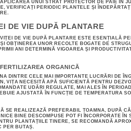
APLICAREA UNUI STRAT PROTECTOR DE PAIE ÎN JU
E, VERIFICAȚI PERIODIC PLANTELE ȘI ÎNDEPĂRTAȚ
RE.
ȚEI DE VIE DUPĂ PLANTARE
 VIȚEI DE VIE DUPĂ PLANTARE ESTE ESENȚIALĂ 
ȘI OBȚINEREA UNOR RECOLTE BOGATE DE STRUGUR
PRIMII ANI DETERMINĂ VIGOAREA ȘI PRODUCTIVIT
 FERTILIZAREA ORGANICĂ
A DINTRE CELE MAI IMPORTANTE LUCRĂRI DE ÎNG
AN, VIȚA NECESITĂ APĂ SUFICIENTĂ PENTRU DEZV
OMANDATE UDĂRI REGULATE, MAI ALES ÎN PERIOA
EBUIE AJUSTATĂ ÎN FUNCȚIE DE TEMPERATURA SOL
CĂ SE REALIZEAZĂ PREFERABIL TOAMNA, DUPĂ C
ICE BINE DESCOMPUSE POT FI ÎNCORPORATE ÎN 
ENTRU PLANTAȚIILE TINERE, SE RECOMANDĂ APROX
 PER BUTAȘ.