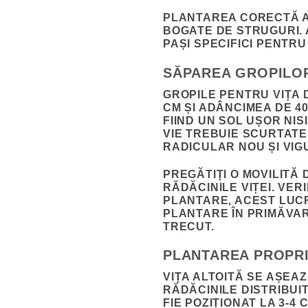
PLANTAREA CORECTĂ A 
BOGATE DE STRUGURI. 
PAȘI SPECIFICI PENTR
SĂPAREA GROPILOR
GROPILE PENTRU VIȚA 
CM ȘI ADÂNCIMEA DE 40
FIIND UN SOL UȘOR NIS
VIE TREBUIE SCURTATE
RADICULAR NOU ȘI VIG
PREGĂTIȚI O MOVILITĂ
RĂDĂCINILE VIȚEI. VERI
PLANTARE, ACEST LUCR
PLANTARE ÎN PRIMĂVAR
TRECUT.
PLANTAREA PROPRI
VIȚA ALTOITĂ SE AȘEA
RĂDĂCINILE DISTRIBUI
FIE POZIȚIONAT LA 3-