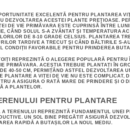
ORTUNITATE EXCELENTĂ PENTRU PLANTAREA VIȚE
TRU DEZVOLTAREA ACESTEI PLANTE PREȚIOASE. 
EI DE VIE PRIMĂVARA ESTE CUPRINSĂ ÎNTRE LUNI
LIE, CÂND SOLUL S-A ZVÂNTAT ȘI TEMPERATURA A
LORILOR DE 8-10 GRADE CELSIUS.
PLANTAREA TRE
RILOR TARDIVE A TRECUT ȘI CÂND BĂLTIRILE S-
L CONDIȚII FAVORABILE PENTRU PRINDEREA BUTA
LTOIȚI REPREZINTĂ O ALEGERE POPULARĂ PENTRU 
VIE PRIMĂVARA. ACEȘTIA TREBUIE PLANTAȚI ÎN GRO
E 40-50 CM, PERMIȚÂND ASTFEL DEZVOLTAREA U
 PLANTARE A VIȚEI DE VIE NU ESTE COMPLICAT, 
NTRU A ASIGURA O RATĂ MARE DE PRINDERE ȘI O 
Ă A PLANTELOR.
ERENULUI PENTRU PLANTARE
A TERENULUI REPREZINTĂ FUNDAMENTUL UNEI PL
DUCTIVE. UN SOL BINE PREGĂTIT ASIGURĂ DEZVO
AREA RAPIDĂ A BUTAȘILOR LA NOUL MEDIU.