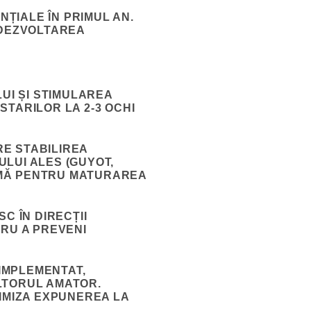
ȚIALE ÎN PRIMUL AN.
 DEZVOLTAREA
I ȘI STIMULAREA
TARILOR LA 2-3 OCHI
RE STABILIREA
LUI ALES (GUYOT,
IMĂ PENTRU MATURAREA
C ÎN DIRECȚII
TRU A PREVENI
 IMPLEMENTAT,
LTORUL AMATOR.
XIMIZA EXPUNEREA LA