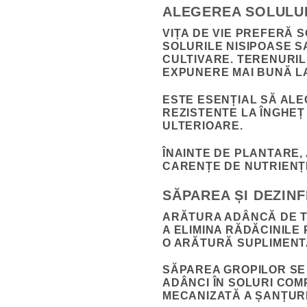
ALEGEREA SOLULUI
VIȚA DE VIE PREFERĂ S
SOLURILE NISIPOASE S
CULTIVARE. TERENURIL
EXPUNERE MAI BUNĂ L
ESTE ESENȚIAL SĂ ALE
REZISTENTE LA ÎNGHEȚ
ULTERIOARE.
ÎNAINTE DE PLANTARE,
CARENȚE DE NUTRIENȚI
SĂPAREA ȘI DEZIN
ARĂTURA ADÂNCĂ DE T
A ELIMINA RĂDĂCINILE
O ARĂTURĂ SUPLIMENTA
SĂPAREA GROPILOR SE 
ADÂNCI ÎN SOLURI COM
MECANIZATĂ A ȘANȚUR