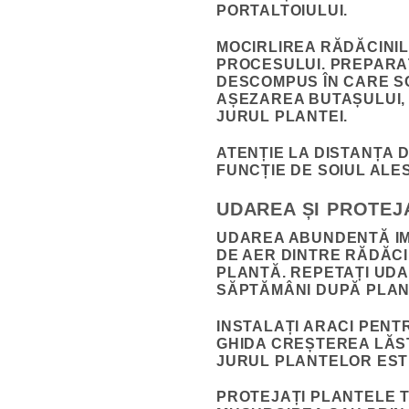
PORTALTOIULUI.
MOCIRLIREA RĂDĂCINI
PROCESULUI. PREPARAȚ
DESCOMPUS ÎN CARE SC
AȘEZAREA BUTAȘULUI, 
JURUL PLANTEI.
ATENȚIE LA DISTANȚA DI
FUNCȚIE DE SOIUL ALE
UDAREA ȘI PROTEJ
UDAREA ABUNDENTĂ IM
DE AER DINTRE RĂDĂCIN
PLANTĂ. REPETAȚI UDAR
SĂPTĂMÂNI DUPĂ PLAN
INSTALAȚI ARACI PENTR
GHIDA CREȘTEREA LĂST
JURUL PLANTELOR EST
PROTEJAȚI PLANTELE T