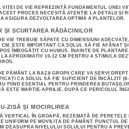
VIȚEI DE VIE REPREZINTĂ FUNDAMENTUL UNEI VI
ACEST PROCES NECESITĂ ATENȚIE LA DETALII ȘI
U A ASIGURA DEZVOLTAREA OPTIMĂ A PLANTELOR.
 ȘI SCURTAREA RĂDĂCINILOR
DE VIE TREBUIE SĂPATE CU DIMENSIUNI ADECVATE,
 CM. ESTE IMPORTANT CA SOLUL SĂ FIE AFÂNAT ȘI
IPOS ÎMBOGĂȚIT CU HUMUS. ÎNAINTE DE PLANTARE,
 LA APROXIMATIV 10-12 CM PENTRU A STIMULA DE
UROS.
 DE PĂMÂNT LA BAZA GROPII CARE VA SERVI DREP
FICAȚI CA SOLUL SĂ FIE SUFICIENT DE ÎNCĂLZIT (8-
U FIIND ESENȚIAL PENTRU PRINDEREA BUTAȘILOR
Ă ESTE MARTIE-APRILIE, DUPĂ CE PERICOLUL ÎN
U-ZISĂ ȘI MOCIRLIREA
ZĂ VERTICAL ÎN GROAPĂ, REZEMATĂ DE PERETELE 
TE UNIFORM PE MOVILIȚA DE PĂMÂNT. PUNCTUL DE
4 CM DEASUPRA NIVELULUI SOLULUI PENTRU A PRE