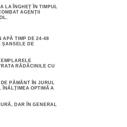
 LA ÎNGHEȚ ÎN TIMPUL
COMBAT AGENȚII
OL.
 APĂ TIMP DE 24-48
E ȘANSELE DE
EXEMPLARELE
TRATA RĂDĂCINILE CU
 DE PĂMÂNT ÎN JURUL
 ÎNĂLȚIMEA OPTIMĂ A
TURĂ, DAR ÎN GENERAL