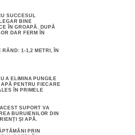
TRU SUCCESUL
ĂLEGAR BINE
CE ÎN GROAPĂ. DUPĂ
ȘOR DAR FERM ÎN
RÂND: 1-1,2 METRI, ÎN
 A ELIMINA PUNGILE
DE APĂ PENTRU FIECARE
ALES ÎN PRIMELE
. ACEST SUPORT VA
REA BURUIENILOR DIN
ENȚI ȘI APĂ.
ĂPTĂMÂNI PRIN