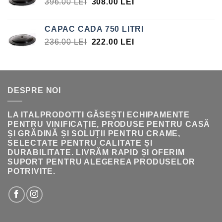
PREȚUL
PREȚUL
396.00
LEI
308.00
LEI
INIȚIAL
CURENT
A
ESTE:
CAPAC CADA 750 LITRI
FOST:
308.00 LEI.
PREȚUL
PREȚUL
236.00
LEI
222.00
LEI
396.00 LEI.
INIȚIAL
CURENT
A
ESTE:
FOST:
222.00 LEI.
236.00 LEI.
DESPRE NOI
LA ITALPRODOTTI GĂSEȘTI ECHIPAMENTE
PENTRU VINIFICAȚIE, PRODUSE PENTRU CASĂ
ȘI GRĂDINĂ ȘI SOLUȚII PENTRU CRAME,
SELECTATE PENTRU CALITATE ȘI
DURABILITATE. LIVRĂM RAPID ȘI OFERIM
SUPORT PENTRU ALEGEREA PRODUSELOR
POTRIVITE.