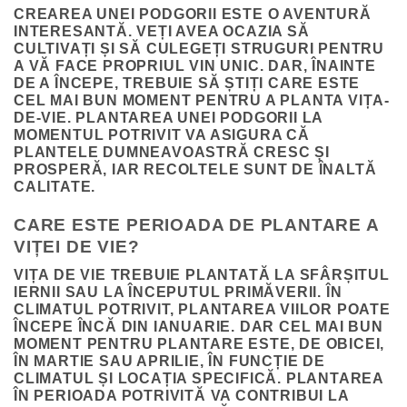
CREAREA UNEI PODGORII ESTE O AVENTURĂ
INTERESANTĂ. VEȚI AVEA OCAZIA SĂ
CULTIVAȚI ȘI SĂ CULEGEȚI STRUGURI PENTRU
A VĂ FACE PROPRIUL VIN UNIC. DAR, ÎNAINTE
DE A ÎNCEPE, TREBUIE SĂ ȘTIȚI CARE ESTE
CEL MAI BUN MOMENT PENTRU A PLANTA VIȚA-
DE-VIE. PLANTAREA UNEI PODGORII LA
MOMENTUL POTRIVIT VA ASIGURA CĂ
PLANTELE DUMNEAVOASTRĂ CRESC ȘI
PROSPERĂ, IAR RECOLTELE SUNT DE ÎNALTĂ
CALITATE.
CARE ESTE PERIOADA DE PLANTARE A
VIȚEI DE VIE?
VIȚA DE VIE TREBUIE PLANTATĂ LA SFÂRȘITUL
IERNII SAU LA ÎNCEPUTUL PRIMĂVERII. ÎN
CLIMATUL POTRIVIT, PLANTAREA VIILOR POATE
ÎNCEPE ÎNCĂ DIN IANUARIE. DAR CEL MAI BUN
MOMENT PENTRU PLANTARE ESTE, DE OBICEI,
ÎN MARTIE SAU APRILIE, ÎN FUNCȚIE DE
CLIMATUL ȘI LOCAȚIA SPECIFICĂ. PLANTAREA
ÎN PERIOADA POTRIVITĂ VA CONTRIBUI LA