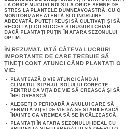
LA ORICE MUGURI NOI ȘI LA ORICE SEMNE DE
STRES LA PLANTELE DUMNEAVOASTRĂ. CU O
MONITORIZARE ATENTĂ ȘI O ÎNGRIJIRE
ADECVATĂ, PUTEȚI REUȘI SĂ CULTIVAȚI ȘI SĂ
RECOLTAȚI CU SUCCES STRUGURII CHIAR
DACĂ PLANTAȚI PUȚIN ÎN AFARA SEZONULUI
OPTIM.
ÎN REZUMAT, IATĂ CÂTEVA LUCRURI
IMPORTANTE DE CARE TREBUIE SĂ
ȚINEȚI CONT ATUNCI CÂND PLANTAȚI O
VIE:
PLANTEAZĂ O VIE ATUNCI CÂND AI
CLIMATUL ȘI PH-UL SOLULUI CORECTE
PENTRU CA VIȚA DE VIE SĂ CREASCĂ ȘI SĂ
ÎNFLOREASCĂ.
ALEGEȚI O PERIOADĂ A ANULUI CARE SĂ
PERMITĂ VIȚEI DE VIE SĂ SE STABILEASCĂ
ÎNAINTE CA VREMEA SĂ SE ÎNCĂLZEASCĂ.
PLANTAȚI ÎN AFARA SEZONULUI IDEAL CU
PRUDENȚĂ ȘI FIȚI PREGĂTIȚI SĂ OFERIȚI O