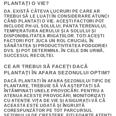
PLANTAȚI O VIE?
DA. EXISTĂ CÂTEVA LUCRURI PE CARE AR
TREBUI SĂ LE LUAȚI ÎN CONSIDERARE ATUNCI
CÂND PLANTAȚI O VIE. ACEȘTI FACTORI POT
INCLUDE PH-UL SOLULUI, PANTA TERENULUI,
TEMPERATURA AERULUI ȘI A SOLULUI ȘI
DISPONIBILITATEA IRIGAȚIILOR. TOȚI ACEȘTI
FACTORI POT JUCA UN ROL CRUCIAL ÎN
SĂNĂTATEA ȘI PRODUCTIVITATEA PODGORIEI
DVS. ȘI POT DETERMINA, ÎN CELE DIN URMĂ,
SUCCESUL RECOLTEI.
CE AR TREBUI SĂ FACEȚI DACĂ
PLANTAȚI ÎN AFARA SEZONULUI OPTIM?
DACĂ PLANTAȚI ÎN AFARA SEZONULUI TIPIC DE
PLANTARE, TREBUIE SĂ VĂ AȘTEPTAȚI SĂ
ÎNTÂMPINAȚI UNELE PROVOCĂRI. PENTRU A
ATENUA ACESTE PROVOCĂRI, MONITORIZAȚI
CU ATENȚIE VIȚA DE VIE ȘI ASIGURAȚI-VĂ CĂ
ACEASTA ESTE UDATĂ ȘI ÎNGRIJITĂ
CORESPUNZĂTOR PE TOT PARCURSUL
SEZONULUI DE CREȘTERE. FIȚI FOARTE ATENȚI