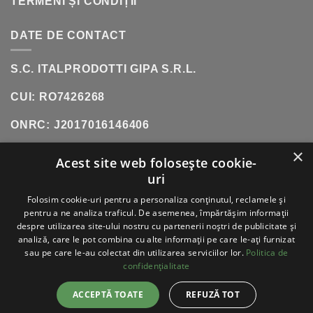
TERMENI ȘI CONDIȚII
DATE DE CONTACT
S.C. ITALPRODOTTI GIPA S.R.L.
CUI: RO7426268
ONRC: J2017016146406
×
SHOWROOM:
SOS. OLTENITEI, NR. 181, POPESTI-
Acest site web folosește cookie-
LEORDENI (INCINTA DANUBIANA)
uri
TELEFON:
0771 618 242
Folosim cookie-uri pentru a personaliza conținutul, reclamele și
pentru a ne analiza traficul. De asemenea, împărtășim informații
despre utilizarea site-ului nostru cu partenerii noștri de publicitate și
analiză, care le pot combina cu alte informații pe care le-ați furnizat
sau pe care le-au colectat din utilizarea serviciilor lor.
Politica de
VISA
PAYPAL
STRIPE
MASTERCARD
CASH
ON
confidențialitate
DELIVERY
ABOUT
BLOG
CONTACT
ACCEPTĂ TOATE
REFUZĂ TOT
ITALPRODOTTI - COPYRIGHT 2026 ©
TOATE
DREPTURILE REZERVATE