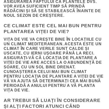
ASIGURAREA FAPTULUI CĂ PLANTELE DVS.
VOR AVEA SUFICIENT TIMP SĂ PRINDĂ
RĂDĂCINI ȘI SĂ SE STABILEASCĂ ÎNAINTE DE
NOUL SEZON DE CREȘTERE.
CE CLIMAT ESTE CEL MAI BUN PENTRU
PLANTAREA VIȚEI DE VIE?
VIȚA DE VIE VA CREȘTE BINE ÎN LOCAȚIILE CU
UN CLIMAT MEDITERANEAN.
ACESTA ESTE UN
CLIMAT ÎN CARE VERILE SUNT CALDE ȘI
USCATE, CU IERNI UȘOARE PÂNĂ LA RECI.
ASIGURAȚI-VĂ CĂ LOCAȚIA DE PLANTARE A
VIȚEI DE VIE ARE ACCES LA O ABUNDENȚĂ DE
SOARE, CU UN SOL BINE DRENAT.
CUNOAȘTEREA CELUI MAI BUN CLIMAT
PENTRU LOCAȚIA DE PLANTARE A VIȚEI DE VIE
VĂ VA AJUTA SĂ DETERMINAȚI CEA MAI BUNĂ
PERIOADĂ A ANULUI PENTRU A VĂ PLANTA
VIȚA DE VIE.
AR TREBUI SĂ LUAȚI ÎN CONSIDERARE
ȘI ALȚI FACTORI ATUNCI CÂND