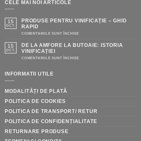
CELE MAI NOI ARTICOLE
PRODUSE PENTRU VINIFICAȚIE – GHID
15
OCT.
RAPID
PENTRU
COMENTARIILE SUNT ÎNCHISE
PRODUSE
PENTRU
DE LA AMFORE LA BUTOAIE: ISTORIA
15
VINIFICAȚIE
–
OCT.
VINIFICAȚIEI
GHID
RAPID
PENTRU
COMENTARIILE SUNT ÎNCHISE
DE
LA
AMFORE
INFORMATII UTILE
LA
BUTOAIE:
ISTORIA
VINIFICAȚIEI
MODALITĂȚI DE PLATĂ
POLITICA DE COOKIES
POLITICA DE TRANSPORT/ RETUR
POLITICA DE CONFIDENȚIALITATE
RETURNARE PRODUSE