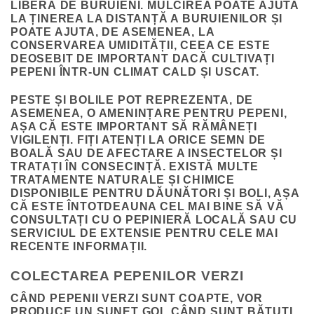
LIBERĂ DE BURUIENI. MULCIREA POATE AJUTA
LA ȚINEREA LA DISTANȚĂ A BURUIENILOR ȘI
POATE AJUTA, DE ASEMENEA, LA
CONSERVAREA UMIDITĂȚII, CEEA CE ESTE
DEOSEBIT DE IMPORTANT DACĂ CULTIVAȚI
PEPENI ÎNTR-UN CLIMAT CALD ȘI USCAT.
PESTE ȘI BOLILE POT REPREZENTA, DE
ASEMENEA, O AMENINȚARE PENTRU PEPENI,
AȘA CĂ ESTE IMPORTANT SĂ RĂMÂNEȚI
VIGILENȚI. FIȚI ATENȚI LA ORICE SEMN DE
BOALĂ SAU DE AFECTARE A INSECTELOR ȘI
TRATAȚI ÎN CONSECINȚĂ. EXISTĂ MULTE
TRATAMENTE NATURALE ȘI CHIMICE
DISPONIBILE PENTRU DĂUNĂTORI ȘI BOLI, AȘA
CĂ ESTE ÎNTOTDEAUNA CEL MAI BINE SĂ VĂ
CONSULTAȚI CU O PEPINIERĂ LOCALĂ SAU CU
SERVICIUL DE EXTENSIE PENTRU CELE MAI
RECENTE INFORMAȚII.
COLECTAREA PEPENILOR VERZI
CÂND PEPENII VERZI SUNT COAPTE, VOR
PRODUCE UN SUNET GOL CÂND SUNT BĂTUȚI,