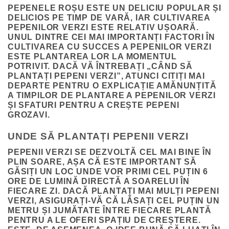
PEPENELE ROȘU ESTE UN DELICIU POPULAR ȘI
DELICIOS PE TIMP DE VARĂ, IAR CULTIVAREA
PEPENILOR VERZI ESTE RELATIV UȘOARĂ.
UNUL DINTRE CEI MAI IMPORTANȚI FACTORI ÎN
CULTIVAREA CU SUCCES A PEPENILOR VERZI
ESTE PLANTAREA LOR LA MOMENTUL
POTRIVIT. DACĂ VĂ ÎNTREBAȚI „CÂND SĂ
PLANTAȚI PEPENI VERZI”, ATUNCI CITIȚI MAI
DEPARTE PENTRU O EXPLICAȚIE AMĂNUNȚITĂ
A TIMPILOR DE PLANTARE A PEPENILOR VERZI
ȘI SFATURI PENTRU A CREȘTE PEPENI
GROZAVI.
UNDE SĂ PLANTAȚI PEPENII VERZI
PEPENII VERZI SE DEZVOLTĂ CEL MAI BINE ÎN
PLIN SOARE, AȘA CĂ ESTE IMPORTANT SĂ
GĂSIȚI UN LOC UNDE VOR PRIMI CEL PUȚIN 6
ORE DE LUMINĂ DIRECTĂ A SOARELUI ÎN
FIECARE ZI. DACĂ PLANTAȚI MAI MULȚI PEPENI
VERZI, ASIGURAȚI-VĂ CĂ LĂSAȚI CEL PUȚIN UN
METRU ȘI JUMĂTATE ÎNTRE FIECARE PLANTĂ
PENTRU A LE OFERI SPAȚIU DE CREȘTERE.