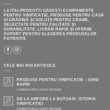
LA ITALPRODOTTI GĂSEȘTI ECHIPAMENTE
PENTRU VINIFICAȚIE, PRODUSE PENTRU CASĂ
ȘI GRĂDINĂ ȘI SOLUȚII PENTRU CRAME,
SELECTATE PENTRU CALITATE ȘI
DURABILITATE. LIVRĂM RAPID ȘI OFERIM
SUPORT PENTRU ALEGEREA PRODUSELOR
POTRIVITE.
CELE MAI NOI ARTICOLE
PRODUSE PENTRU VINIFICAȚIE – GHID
15
OCT.
RAPID
PENTRU
COMENTARIILE SUNT ÎNCHISE
PRODUSE
PENTRU
DE LA AMFORE LA BUTOAIE: ISTORIA
15
VINIFICAȚIE
–
OCT.
VINIFICAȚIEI
GHID
RAPID
PENTRU
COMENTARIILE SUNT ÎNCHISE