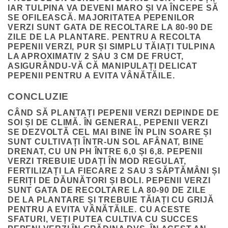
IAR TULPINA VA DEVENI MARO ȘI VA ÎNCEPE SĂ
SE OFILEASCĂ. MAJORITATEA PEPENILOR
VERZI SUNT GATA DE RECOLTARE LA 80-90 DE
ZILE DE LA PLANTARE. PENTRU A RECOLTA
PEPENII VERZI, PUR ȘI SIMPLU TĂIAȚI TULPINA
LA APROXIMATIV 2 SAU 3 CM DE FRUCT,
ASIGURÂNDU-VĂ CĂ MANIPULAȚI DELICAT
PEPENII PENTRU A EVITA VÂNĂTĂILE.
CONCLUZIE
CÂND SĂ PLANTAȚI PEPENII VERZI DEPINDE DE
SOI ȘI DE CLIMĂ. ÎN GENERAL, PEPENII VERZI
SE DEZVOLTĂ CEL MAI BINE ÎN PLIN SOARE ȘI
SUNT CULTIVAȚI ÎNTR-UN SOL AFÂNAT, BINE
DRENAT, CU UN PH ÎNTRE 6,0 ȘI 6,8. PEPENII
VERZI TREBUIE UDAȚI ÎN MOD REGULAT,
FERTILIZAȚI LA FIECARE 2 SAU 3 SĂPTĂMÂNI ȘI
FERIȚI DE DĂUNĂTORI ȘI BOLI. PEPENII VERZI
SUNT GATA DE RECOLTARE LA 80-90 DE ZILE
DE LA PLANTARE ȘI TREBUIE TĂIAȚI CU GRIJĂ
PENTRU A EVITA VÂNĂTĂILE. CU ACESTE
SFATURI, VEȚI PUTEA CULTIVA CU SUCCES