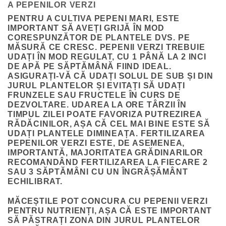
A PEPENILOR VERZI
PENTRU A CULTIVA PEPENI MARI, ESTE
IMPORTANT SĂ AVEȚI GRIJĂ ÎN MOD
CORESPUNZĂTOR DE PLANTELE DVS. PE
MĂSURĂ CE CRESC. PEPENII VERZI TREBUIE
UDAȚI ÎN MOD REGULAT, CU 1 PÂNĂ LA 2 INCI
DE APĂ PE SĂPTĂMÂNĂ FIIND IDEAL.
ASIGURAȚI-VĂ CĂ UDAȚI SOLUL DE SUB ȘI DIN
JURUL PLANTELOR ȘI EVITAȚI SĂ UDAȚI
FRUNZELE SAU FRUCTELE ÎN CURS DE
DEZVOLTARE. UDAREA LA ORE TÂRZII ÎN
TIMPUL ZILEI POATE FAVORIZA PUTREZIREA
RĂDĂCINILOR, AȘA CĂ CEL MAI BINE ESTE SĂ
UDAȚI PLANTELE DIMINEAȚA. FERTILIZAREA
PEPENILOR VERZI ESTE, DE ASEMENEA,
IMPORTANTĂ, MAJORITATEA GRĂDINARILOR
RECOMANDÂND FERTILIZAREA LA FIECARE 2
SAU 3 SĂPTĂMÂNI CU UN ÎNGRĂȘĂMÂNT
ECHILIBRAT.
MĂCEȘTILE POT CONCURA CU PEPENII VERZI
PENTRU NUTRIENȚI, AȘA CĂ ESTE IMPORTANT
SĂ PĂSTRAȚI ZONA DIN JURUL PLANTELOR