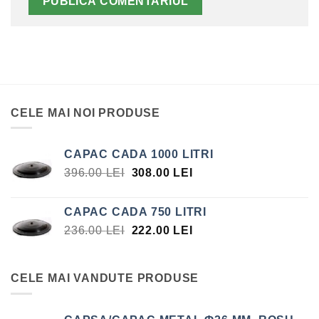
CELE MAI NOI PRODUSE
CAPAC CADA 1000 LITRI
PREȚUL
PREȚUL
396.00
LEI
308.00
LEI
INIȚIAL
CURENT
A
ESTE:
CAPAC CADA 750 LITRI
FOST:
308.00 LEI.
PREȚUL
PREȚUL
236.00
LEI
222.00
LEI
396.00 LEI.
INIȚIAL
CURENT
A
ESTE:
FOST:
222.00 LEI.
CELE MAI VANDUTE PRODUSE
236.00 LEI.