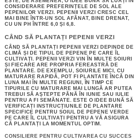
ESTE, DE ASEMENEA, O IDEE BUNĂ SĂ LUAȚI ÎN
CONSIDERARE PREFERINȚELE DE SOL ALE
PEPENILOR VERZI. PEPENII VERZI CRESC CEL
MAI BINE ÎNTR-UN SOL AFÂNAT, BINE DRENAT,
CU UN PH ÎNTRE 6,0 ȘI 6,8.
CÂND SĂ PLANTAȚI PEPENII VERZI
CÂND SĂ PLANTAȚI PEPENII VERZI DEPINDE DE
CLIMĂ ȘI DE TIPUL DE PEPENE PE CARE ÎL
CULTIVAȚI. PEPENII VERZI VIN ÎN MULTE SOIURI
ȘI FIECARE ARE PROPRIA FEREASTRĂ DE
PLANTARE. DE EXEMPLU, SOIURILE MICI, CU
MATURARE RAPIDĂ, POT FI PLANTATE ÎNCĂ DIN
LUNA MAI ÎN MULTE REGIUNI, ÎN TIMP CE
TIPURILE CU MATURARE MAI LUNGĂ AR PUTEA
TREBUI SĂ AȘTEPTE PÂNĂ ÎN IUNIE SAU IULIE
PENTRU A FI SEMĂNATE. ESTE O IDEE BUNĂ SĂ
VERIFICAȚI INSTRUCȚIUNILE DE PLANTARE
SPECIFICE PENTRU SOIUL DE PEPENE VERDE
PE CARE ÎL CULTIVAȚI PENTRU A VĂ ASIGURA
CĂ PLANTAȚI LA MOMENTUL OPTIM.
CONSILIERE PENTRU CULTIVAREA CU SUCCES