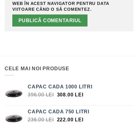
WEB ÎN ACEST NAVIGATOR PENTRU DATA
VIITOARE CÂND O SĂ COMENTEZ.
CELE MAI NOI PRODUSE
CAPAC CADA 1000 LITRI
PREȚUL
PREȚUL
396.00
LEI
308.00
LEI
INIȚIAL
CURENT
A
ESTE:
CAPAC CADA 750 LITRI
FOST:
308.00 LEI.
PREȚUL
PREȚUL
236.00
LEI
222.00
LEI
396.00 LEI.
INIȚIAL
CURENT
A
ESTE: