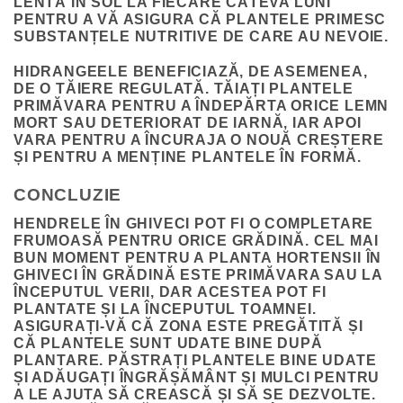
LENTĂ ÎN SOL LA FIECARE CÂTEVA LUNI
PENTRU A VĂ ASIGURA CĂ PLANTELE PRIMESC
SUBSTANȚELE NUTRITIVE DE CARE AU NEVOIE.
HIDRANGEELE BENEFICIAZĂ, DE ASEMENEA,
DE O TĂIERE REGULATĂ. TĂIAȚI PLANTELE
PRIMĂVARA PENTRU A ÎNDEPĂRTA ORICE LEMN
MORT SAU DETERIORAT DE IARNĂ, IAR APOI
VARA PENTRU A ÎNCURAJA O NOUĂ CREȘTERE
ȘI PENTRU A MENȚINE PLANTELE ÎN FORMĂ.
CONCLUZIE
HENDRELE ÎN GHIVECI POT FI O COMPLETARE
FRUMOASĂ PENTRU ORICE GRĂDINĂ. CEL MAI
BUN MOMENT PENTRU A PLANTA HORTENSII ÎN
GHIVECI ÎN GRĂDINĂ ESTE PRIMĂVARA SAU LA
ÎNCEPUTUL VERII, DAR ACESTEA POT FI
PLANTATE ȘI LA ÎNCEPUTUL TOAMNEI.
ASIGURAȚI-VĂ CĂ ZONA ESTE PREGĂTITĂ ȘI
CĂ PLANTELE SUNT UDATE BINE DUPĂ
PLANTARE. PĂSTRAȚI PLANTELE BINE UDATE
ȘI ADĂUGAȚI ÎNGRĂȘĂMÂNT ȘI MULCI PENTRU
A LE AJUTA SĂ CREASCĂ ȘI SĂ SE DEZVOLTE.