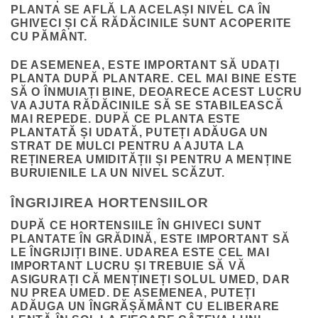
PLANTA SE AFLĂ LA ACELAȘI NIVEL CA ÎN
GHIVECI ȘI CĂ RĂDĂCINILE SUNT ACOPERITE
CU PĂMÂNT.
DE ASEMENEA, ESTE IMPORTANT SĂ UDAȚI
PLANTA DUPĂ PLANTARE. CEL MAI BINE ESTE
SĂ O ÎNMUIAȚI BINE, DEOARECE ACEST LUCRU
VA AJUTA RĂDĂCINILE SĂ SE STABILEASCĂ
MAI REPEDE. DUPĂ CE PLANTA ESTE
PLANTATĂ ȘI UDATĂ, PUTEȚI ADĂUGA UN
STRAT DE MULCI PENTRU A AJUTA LA
REȚINEREA UMIDITĂȚII ȘI PENTRU A MENȚINE
BURUIENILE LA UN NIVEL SCĂZUT.
ÎNGRIJIREA HORTENSIILOR
DUPĂ CE HORTENSIILE ÎN GHIVECI SUNT
PLANTATE ÎN GRĂDINĂ, ESTE IMPORTANT SĂ
LE ÎNGRIJIȚI BINE. UDAREA ESTE CEL MAI
IMPORTANT LUCRU ȘI TREBUIE SĂ VĂ
ASIGURAȚI CĂ MENȚINEȚI SOLUL UMED, DAR
NU PREA UMED. DE ASEMENEA, PUTEȚI
ADĂUGA UN ÎNGRĂȘĂMÂNT CU ELIBERARE