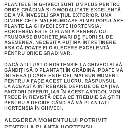
PLANTELE ÎN GHIVECI SUNT UN PLUS PENTRU
ORICE GRĂDINĂ ȘI O MODALITATE EXCELENTĂ
DE A VĂ ÎNVESELI SPAȚIUL EXTERIOR. UNA
DINTRE CELE MAI FRUMOASE ȘI MAI POPULARE
PLANTE LA GHIVECI ESTE HORTENSIA.
HORTENSIA ESTE O PLANTĂ PERENĂ CU
FRUMOASE BUCHETE MARI DE FLORI ȘI, DE
ASEMENEA, NECESITĂ PUȚINĂ ÎNTREȚINERE,
AȘA CĂ POATE FI O ALEGERE EXCELENTĂ
PENTRU ORICE GRĂDINAR.
DACĂ AȚI LUAT O HORTENSIE LA GHIVECI ȘI VĂ
GÂNDIȚI SĂ O PLANTAȚI ÎN GRĂDINĂ, POATE VĂ
ÎNTREBAȚI CARE ESTE CEL MAI BUN MOMENT
PENTRU A FACE ACEST LUCRU. RĂSPUNSUL
LA ACEASTĂ ÎNTREBARE DEPINDE DE CÂȚIVA
FACTORI DIFERIȚI, IAR ÎN ACEST ARTICOL VOM
TRECE ÎN REVISTĂ CEEA CE TREBUIE SĂ ȘTIȚI
PENTRU A DECIDE CÂND SĂ VĂ PLANTAȚI
HORTENSIA ÎN GHIVECI.
ALEGEREA MOMENTULUI POTRIVIT
PENTRU A PLANTA HORTENSII