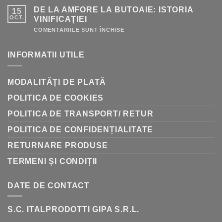
PENTRU
DE LA AMFORE LA BUTOAIE: ISTORIA
15
VINIFICAȚIE
–
OCT.
VINIFICAȚIEI
GHID
RAPID
PENTRU
COMENTARIILE SUNT ÎNCHISE
DE
LA
AMFORE
INFORMATII UTILE
LA
BUTOAIE:
ISTORIA
VINIFICAȚIEI
MODALITĂȚI DE PLATĂ
POLITICA DE COOKIES
POLITICA DE TRANSPORT/ RETUR
POLITICA DE CONFIDENȚIALITATE
RETURNARE PRODUSE
TERMENI ȘI CONDIȚII
DATE DE CONTACT
S.C. ITALPRODOTTI GIPA S.R.L.