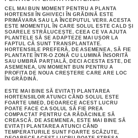
CEL MAI BUN MOMENT PENTRU A PLANTA
HORTENSII ÎN GHIVECI ÎN GRĂDINĂ ESTE
PRIMĂVARA SAU LA ÎNCEPUTUL VERII. ACESTA
ESTE MOMENTUL ÎN CARE SOLUL ESTE CALD ȘI
SOARELE STRĂLUCEȘTE, CEEA CE VA AJUTA
PLANTELE SĂ SE ADAPTEZE MAI UȘOR LA
FAPTUL CĂ SUNT TRANSPLANTATE.
HORTENSIILE PREFERĂ, DE ASEMENEA, SĂ FIE
PLANTATE ÎNTR-O ZONĂ CU LUMINĂ ÎNSORITĂ
SAU UMBRĂ PARȚIALĂ, DECI ACESTA ESTE, DE
ASEMENEA, UN MOMENT BUN PENTRU A
PROFITA DE NOUA CREȘTERE CARE ARE LOC
ÎN GRĂDINĂ.
ESTE MAI BINE SĂ EVITAȚI PLANTAREA
HORTENSIILOR ATUNCI CÂND SOLUL ESTE
FOARTE UMED, DEOARECE ACEST LUCRU
POATE FACE CA SOLUL SĂ FIE PREA
COMPACTAT PENTRU CA RĂDĂCINILE SĂ
CREASCĂ. DE ASEMENEA, ESTE MAI BINE SĂ
EVITAȚI PLANTAREA ATUNCI CÂND
TEMPERATURILE SUNT FOARTE SCĂZUTE,
DEOARECE ACEST LUCRU POATE STRESA