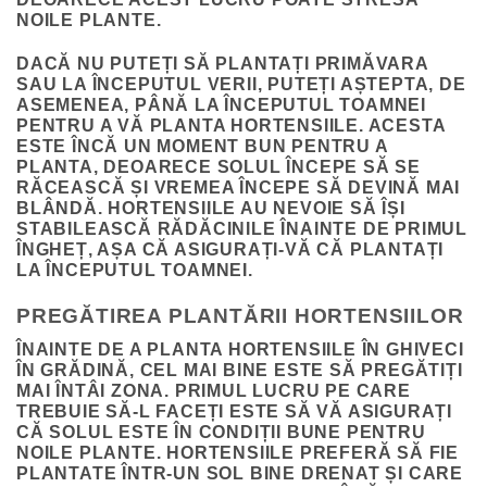
NOILE PLANTE.
DACĂ NU PUTEȚI SĂ PLANTAȚI PRIMĂVARA
SAU LA ÎNCEPUTUL VERII, PUTEȚI AȘTEPTA, DE
ASEMENEA, PÂNĂ LA ÎNCEPUTUL TOAMNEI
PENTRU A VĂ PLANTA HORTENSIILE. ACESTA
ESTE ÎNCĂ UN MOMENT BUN PENTRU A
PLANTA, DEOARECE SOLUL ÎNCEPE SĂ SE
RĂCEASCĂ ȘI VREMEA ÎNCEPE SĂ DEVINĂ MAI
BLÂNDĂ. HORTENSIILE AU NEVOIE SĂ ÎȘI
STABILEASCĂ RĂDĂCINILE ÎNAINTE DE PRIMUL
ÎNGHEȚ, AȘA CĂ ASIGURAȚI-VĂ CĂ PLANTAȚI
LA ÎNCEPUTUL TOAMNEI.
PREGĂTIREA PLANTĂRII HORTENSIILOR
ÎNAINTE DE A PLANTA HORTENSIILE ÎN GHIVECI
ÎN GRĂDINĂ, CEL MAI BINE ESTE SĂ PREGĂTIȚI
MAI ÎNTÂI ZONA. PRIMUL LUCRU PE CARE
TREBUIE SĂ-L FACEȚI ESTE SĂ VĂ ASIGURAȚI
CĂ SOLUL ESTE ÎN CONDIȚII BUNE PENTRU
NOILE PLANTE. HORTENSIILE PREFERĂ SĂ FIE
PLANTATE ÎNTR-UN SOL BINE DRENAT ȘI CARE