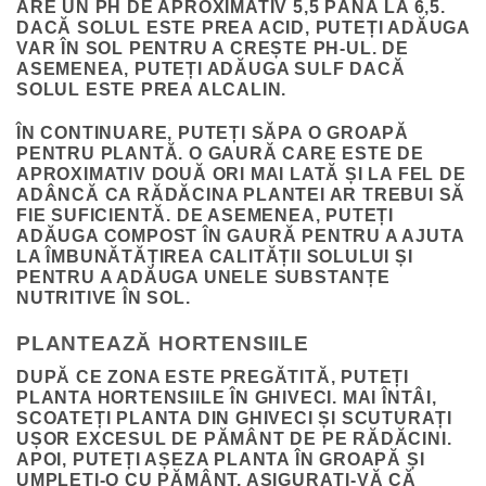
ARE UN PH DE APROXIMATIV 5,5 PÂNĂ LA 6,5.
DACĂ SOLUL ESTE PREA ACID, PUTEȚI ADĂUGA
VAR ÎN SOL PENTRU A CREȘTE PH-UL. DE
ASEMENEA, PUTEȚI ADĂUGA SULF DACĂ
SOLUL ESTE PREA ALCALIN.
ÎN CONTINUARE, PUTEȚI SĂPA O GROAPĂ
PENTRU PLANTĂ. O GAURĂ CARE ESTE DE
APROXIMATIV DOUĂ ORI MAI LATĂ ȘI LA FEL DE
ADÂNCĂ CA RĂDĂCINA PLANTEI AR TREBUI SĂ
FIE SUFICIENTĂ. DE ASEMENEA, PUTEȚI
ADĂUGA COMPOST ÎN GAURĂ PENTRU A AJUTA
LA ÎMBUNĂTĂȚIREA CALITĂȚII SOLULUI ȘI
PENTRU A ADĂUGA UNELE SUBSTANȚE
NUTRITIVE ÎN SOL.
PLANTEAZĂ HORTENSIILE
DUPĂ CE ZONA ESTE PREGĂTITĂ, PUTEȚI
PLANTA HORTENSIILE ÎN GHIVECI. MAI ÎNTÂI,
SCOATEȚI PLANTA DIN GHIVECI ȘI SCUTURAȚI
UȘOR EXCESUL DE PĂMÂNT DE PE RĂDĂCINI.
APOI, PUTEȚI AȘEZA PLANTA ÎN GROAPĂ ȘI
UMPLEȚI-O CU PĂMÂNT. ASIGURAȚI-VĂ CĂ