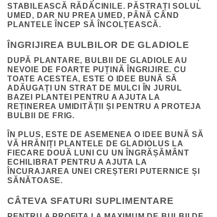
STABILEASCĂ RĂDĂCINILE. PĂSTRAȚI SOLUL
UMED, DAR NU PREA UMED, PÂNĂ CÂND
PLANTELE ÎNCEP SĂ ÎNCOLȚEASCĂ.
ÎNGRIJIREA BULBILOR DE GLADIOLE
DUPĂ PLANTARE, BULBII DE GLADIOLE AU
NEVOIE DE FOARTE PUȚINĂ ÎNGRIJIRE. CU
TOATE ACESTEA, ESTE O IDEE BUNĂ SĂ
ADĂUGAȚI UN STRAT DE MULCI ÎN JURUL
BAZEI PLANTEI PENTRU A AJUTA LA
REȚINEREA UMIDITĂȚII ȘI PENTRU A PROTEJA
BULBII DE FRIG.
ÎN PLUS, ESTE DE ASEMENEA O IDEE BUNĂ SĂ
VĂ HRĂNIȚI PLANTELE DE GLADIOLUS LA
FIECARE DOUĂ LUNI CU UN ÎNGRĂȘĂMÂNT
ECHILIBRAT PENTRU A AJUTA LA
ÎNCURAJAREA UNEI CREȘTERI PUTERNICE ȘI
SĂNĂTOASE.
CÂTEVA SFATURI SUPLIMENTARE
PENTRU A PROFITA LA MAXIMUM DE BULBII DE