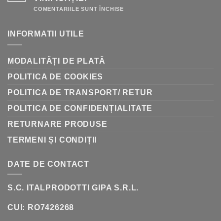
GHID
RAPID
PENTRU
COMENTARIILE SUNT ÎNCHISE
DE
LA
AMFORE
INFORMATII UTILE
LA
BUTOAIE:
ISTORIA
VINIFICAȚIEI
MODALITĂȚI DE PLATĂ
POLITICA DE COOKIES
POLITICA DE TRANSPORT/ RETUR
POLITICA DE CONFIDENȚIALITATE
RETURNARE PRODUSE
TERMENI ȘI CONDIȚII
DATE DE CONTACT
S.C. ITALPRODOTTI GIPA S.R.L.
CUI: RO7426268