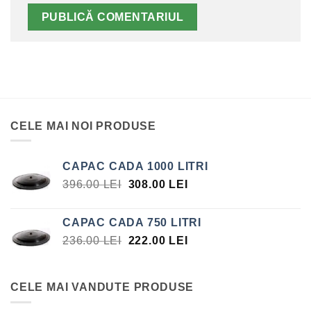
CELE MAI NOI PRODUSE
CAPAC CADA 1000 LITRI
PREȚUL
PREȚUL
396.00
LEI
308.00
LEI
INIȚIAL
CURENT
A
ESTE:
CAPAC CADA 750 LITRI
FOST:
308.00 LEI.
PREȚUL
PREȚUL
236.00
LEI
222.00
LEI
396.00 LEI.
INIȚIAL
CURENT
A
ESTE:
FOST:
222.00 LEI.
CELE MAI VANDUTE PRODUSE
236.00 LEI.