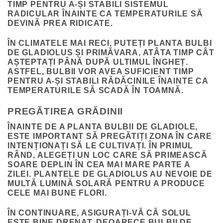
TIMP PENTRU A-ȘI STABILI SISTEMUL
RADICULAR ÎNAINTE CA TEMPERATURILE SĂ
DEVINĂ PREA RIDICATE.
ÎN CLIMATELE MAI RECI, PUTEȚI PLANTA BULBI
DE GLADIOLUS ȘI PRIMĂVARA, ATÂTA TIMP CÂT
AȘTEPTAȚI PÂNĂ DUPĂ ULTIMUL ÎNGHEȚ.
ASTFEL, BULBII VOR AVEA SUFICIENT TIMP
PENTRU A-ȘI STABILI RĂDĂCINILE ÎNAINTE CA
TEMPERATURILE SĂ SCADĂ ÎN TOAMNĂ.
PREGĂTIREA GRĂDINII
ÎNAINTE DE A PLANTA BULBII DE GLADIOLE,
ESTE IMPORTANT SĂ PREGĂTIȚI ZONA ÎN CARE
INTENȚIONAȚI SĂ LE CULTIVAȚI. ÎN PRIMUL
RÂND, ALEGEȚI UN LOC CARE SĂ PRIMEASCĂ
SOARE DEPLIN ÎN CEA MAI MARE PARTE A
ZILEI. PLANTELE DE GLADIOLUS AU NEVOIE DE
MULTĂ LUMINĂ SOLARĂ PENTRU A PRODUCE
CELE MAI BUNE FLORI.
ÎN CONTINUARE, ASIGURAȚI-VĂ CĂ SOLUL
ESTE BINE DRENAT, DEOARECE BULBII DE