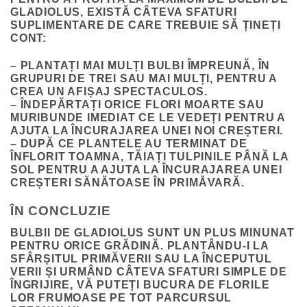
GLADIOLUS, EXISTĂ CÂTEVA SFATURI
SUPLIMENTARE DE CARE TREBUIE SĂ ȚINEȚI
CONT:
– PLANTAȚI MAI MULȚI BULBI ÎMPREUNĂ, ÎN
GRUPURI DE TREI SAU MAI MULȚI, PENTRU A
CREA UN AFIȘAJ SPECTACULOS.
– ÎNDEPĂRTAȚI ORICE FLORI MOARTE SAU
MURIBUNDE IMEDIAT CE LE VEDEȚI PENTRU A
AJUTA LA ÎNCURAJAREA UNEI NOI CREȘTERI.
– DUPĂ CE PLANTELE AU TERMINAT DE
ÎNFLORIT TOAMNA, TĂIAȚI TULPINILE PÂNĂ LA
SOL PENTRU A AJUTA LA ÎNCURAJAREA UNEI
CREȘTERI SĂNĂTOASE ÎN PRIMĂVARĂ.
ÎN CONCLUZIE
BULBII DE GLADIOLUS SUNT UN PLUS MINUNAT
PENTRU ORICE GRĂDINĂ. PLANTÂNDU-I LA
SFÂRȘITUL PRIMĂVERII SAU LA ÎNCEPUTUL
VERII ȘI URMÂND CÂTEVA SFATURI SIMPLE DE
ÎNGRIJIRE, VĂ PUTEȚI BUCURA DE FLORILE
LOR FRUMOASE PE TOT PARCURSUL