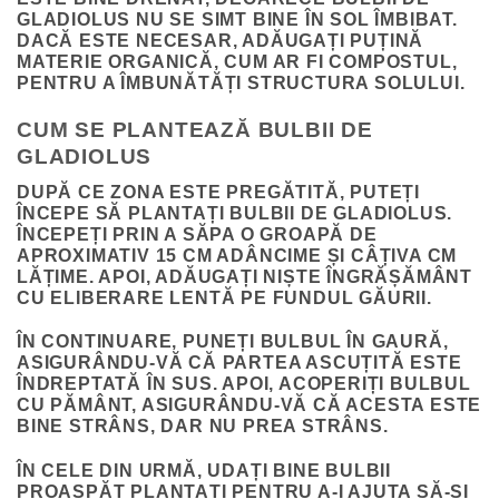
GLADIOLUS NU SE SIMT BINE ÎN SOL ÎMBIBAT.
DACĂ ESTE NECESAR, ADĂUGAȚI PUȚINĂ
MATERIE ORGANICĂ, CUM AR FI COMPOSTUL,
PENTRU A ÎMBUNĂTĂȚI STRUCTURA SOLULUI.
CUM SE PLANTEAZĂ BULBII DE
GLADIOLUS
DUPĂ CE ZONA ESTE PREGĂTITĂ, PUTEȚI
ÎNCEPE SĂ PLANTAȚI BULBII DE GLADIOLUS.
ÎNCEPEȚI PRIN A SĂPA O GROAPĂ DE
APROXIMATIV 15 CM ADÂNCIME ȘI CÂȚIVA CM
LĂȚIME. APOI, ADĂUGAȚI NIȘTE ÎNGRĂȘĂMÂNT
CU ELIBERARE LENTĂ PE FUNDUL GĂURII.
ÎN CONTINUARE, PUNEȚI BULBUL ÎN GAURĂ,
ASIGURÂNDU-VĂ CĂ PARTEA ASCUȚITĂ ESTE
ÎNDREPTATĂ ÎN SUS. APOI, ACOPERIȚI BULBUL
CU PĂMÂNT, ASIGURÂNDU-VĂ CĂ ACESTA ESTE
BINE STRÂNS, DAR NU PREA STRÂNS.
ÎN CELE DIN URMĂ, UDAȚI BINE BULBII
PROASPĂT PLANTAȚI PENTRU A-I AJUTA SĂ-ȘI