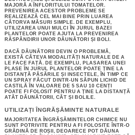
MAJORĂ A ÎNFLORITULUI TOMATELOR.
PREVENIREA ACESTOR PROBLEME SE
REALIZEAZĂ CEL MAI BINE PRIN LUAREA
CÂTORVA MĂSURI SIMPLE. DE EXEMPLU,
UTILIZAREA UNUI MULCI ÎN JURUL BAZEI
PLANTELOR POATE AJUTA LA PREVENIREA
RĂSPÂNDIRII UNOR DĂUNĂTORI ȘI BOLI.
DACĂ DĂUNĂTORII DEVIN O PROBLEMĂ,
EXISTĂ CÂTEVA MODALITĂȚI NATURALE DE A
LE FACE FAȚĂ. DE EXEMPLU, PLASAREA UNEI
PLASE ÎN JURUL PLANTELOR POATE ȚINE LA
DISTANȚĂ PĂSĂRILE ȘI INSECTELE, ÎN TIMP CE
UN SPRAY FĂCUT DINTR-UN SĂPUN LICHID DE
CASTILĂ ÎN VALOARE DE 5 SAU 10 CENȚI
POATE FI FOLOSIT PENTRU A ȚINE LA DISTANȚĂ
ATÂT DĂUNĂTORII, CÂT ȘI BOLILE.
UTILIZAȚI ÎNGRĂȘĂMINTE NATURALE
MAJORITATEA ÎNGRĂȘĂMINTELOR CHIMICE NU
SUNT POTRIVITE PENTRU A FI FOLOSITE ÎNTR-O
GRĂDINĂ DE ROȘII, DEOARECE POT DĂUNA