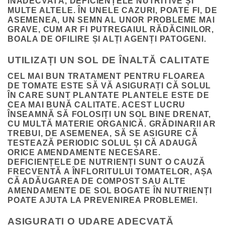
INADECVATĂ, DEFICIENȚELE NUTRITIVE ȘI
MULTE ALTELE. ÎN UNELE CAZURI, POATE FI, DE
ASEMENEA, UN SEMN AL UNOR PROBLEME MAI
GRAVE, CUM AR FI PUTREGAIUL RĂDĂCINILOR,
BOALA DE OFILIRE ȘI ALȚI AGENȚI PATOGENI.
UTILIZAȚI UN SOL DE ÎNALTĂ CALITATE
CEL MAI BUN TRATAMENT PENTRU FLOAREA
DE TOMATE ESTE SĂ VĂ ASIGURAȚI CĂ SOLUL
ÎN CARE SUNT PLANTATE PLANTELE ESTE DE
CEA MAI BUNĂ CALITATE. ACEST LUCRU
ÎNSEAMNĂ SĂ FOLOSIȚI UN SOL BINE DRENAT,
CU MULTĂ MATERIE ORGANICĂ. GRĂDINARII AR
TREBUI, DE ASEMENEA, SĂ SE ASIGURE CĂ
TESTEAZĂ PERIODIC SOLUL ȘI CĂ ADAUGĂ
ORICE AMENDAMENTE NECESARE.
DEFICIENȚELE DE NUTRIENȚI SUNT O CAUZĂ
FRECVENTĂ A ÎNFLORITULUI TOMATELOR, AȘA
CĂ ADĂUGAREA DE COMPOST SAU ALTE
AMENDAMENTE DE SOL BOGATE ÎN NUTRIENȚI
POATE AJUTA LA PREVENIREA PROBLEMEI.
ASIGURAȚI O UDARE ADECVATĂ