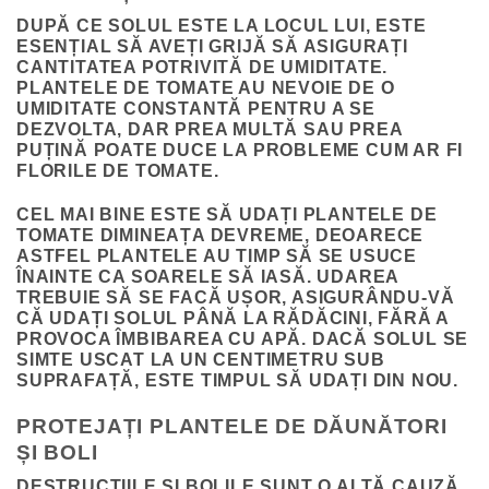
DUPĂ CE SOLUL ESTE LA LOCUL LUI, ESTE
ESENȚIAL SĂ AVEȚI GRIJĂ SĂ ASIGURAȚI
CANTITATEA POTRIVITĂ DE UMIDITATE.
PLANTELE DE TOMATE AU NEVOIE DE O
UMIDITATE CONSTANTĂ PENTRU A SE
DEZVOLTA, DAR PREA MULTĂ SAU PREA
PUȚINĂ POATE DUCE LA PROBLEME CUM AR FI
FLORILE DE TOMATE.
CEL MAI BINE ESTE SĂ UDAȚI PLANTELE DE
TOMATE DIMINEAȚA DEVREME, DEOARECE
ASTFEL PLANTELE AU TIMP SĂ SE USUCE
ÎNAINTE CA SOARELE SĂ IASĂ. UDAREA
TREBUIE SĂ SE FACĂ UȘOR, ASIGURÂNDU-VĂ
CĂ UDAȚI SOLUL PÂNĂ LA RĂDĂCINI, FĂRĂ A
PROVOCA ÎMBIBAREA CU APĂ. DACĂ SOLUL SE
SIMTE USCAT LA UN CENTIMETRU SUB
SUPRAFAȚĂ, ESTE TIMPUL SĂ UDAȚI DIN NOU.
PROTEJAȚI PLANTELE DE DĂUNĂTORI
ȘI BOLI
DESTRUCȚIILE ȘI BOLILE SUNT O ALTĂ CAUZĂ