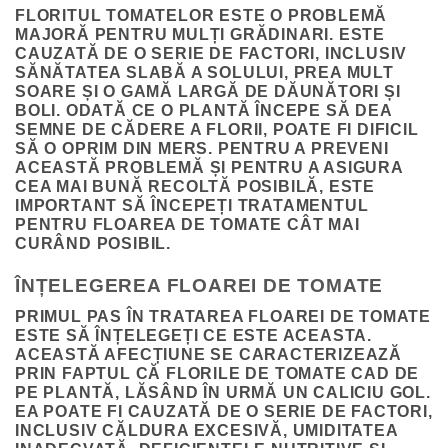
FLORITUL TOMATELOR ESTE O PROBLEMĂ
MAJORĂ PENTRU MULȚI GRĂDINARI. ESTE
CAUZATĂ DE O SERIE DE FACTORI, INCLUSIV
SĂNĂTATEA SLABĂ A SOLULUI, PREA MULT
SOARE ȘI O GAMĂ LARGĂ DE DĂUNĂTORI ȘI
BOLI. ODATĂ CE O PLANTĂ ÎNCEPE SĂ DEA
SEMNE DE CĂDERE A FLORII, POATE FI DIFICIL
SĂ O OPRIM DIN MERS. PENTRU A PREVENI
ACEASTĂ PROBLEMĂ ȘI PENTRU A ASIGURA
CEA MAI BUNĂ RECOLTĂ POSIBILĂ, ESTE
IMPORTANT SĂ ÎNCEPEȚI TRATAMENTUL
PENTRU FLOAREA DE TOMATE CÂT MAI
CURÂND POSIBIL.
ÎNȚELEGEREA FLOAREI DE TOMATE
PRIMUL PAS ÎN TRATAREA FLOAREI DE TOMATE
ESTE SĂ ÎNȚELEGEȚI CE ESTE ACEASTA.
ACEASTĂ AFECȚIUNE SE CARACTERIZEAZĂ
PRIN FAPTUL CĂ FLORILE DE TOMATE CAD DE
PE PLANTĂ, LĂSÂND ÎN URMĂ UN CALICIU GOL.
EA POATE FI CAUZATĂ DE O SERIE DE FACTORI,
INCLUSIV CĂLDURA EXCESIVĂ, UMIDITATEA