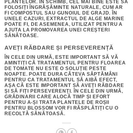
PLANTELOR. ÎN SCHIMB, CEL MAI BINE ESTE SĂ
FOLOSIȚI ÎNGRĂȘĂMINTE NATURALE, CUM AR
FI COMPOSTUL SAU GUNOIUL DE GRAJD. ÎN
UNELE CAZURI, EXTRACTUL DE ALGE MARINE
POATE FI, DE ASEMENEA, UTILIZAT PENTRU A
AJUTA LA PROMOVAREA UNEI CREȘTERI
SĂNĂTOASE.
AVEȚI RĂBDARE ȘI PERSEVERENȚĂ
ÎN CELE DIN URMĂ, ESTE IMPORTANT SĂ VĂ
AMINTIȚI CĂ TRATAMENTUL PENTRU FLOAREA
DE TOMATE NU ESTE O SOLUȚIE PESTE
NOAPTE. POATE DURA CÂTEVA SĂPTĂMÂNI
PENTRU CA TRATAMENTUL SĂ AIBĂ EFECT,
AȘA CĂ ESTE IMPORTANT SĂ AVEȚI RĂBDARE
ȘI SĂ FIȚI PERSEVERENȚI. ÎN CELE DIN URMĂ,
GRĂDINARII CARE ALOCĂ TIMP ȘI EFORT
PENTRU A-ȘI TRATA PLANTELE DE ROȘII
PENTRU BLOSSOM VOR FI RĂSPLĂTIȚI CU O
RECOLTĂ SĂNĂTOASĂ.