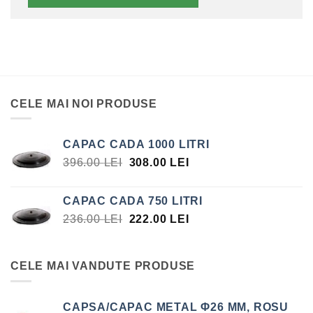
CELE MAI NOI PRODUSE
CAPAC CADA 1000 LITRI
PREȚUL
PREȚUL
396.00
LEI
308.00
LEI
INIȚIAL
CURENT
A
ESTE:
CAPAC CADA 750 LITRI
FOST:
308.00 LEI.
PREȚUL
PREȚUL
236.00
LEI
222.00
LEI
396.00 LEI.
INIȚIAL
CURENT
A
ESTE:
FOST:
222.00 LEI.
CELE MAI VANDUTE PRODUSE
236.00 LEI.
CAPSA/CAPAC METAL Φ26 MM, ROSU