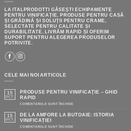
LA ITALPRODOTTI GĂSEȘTI ECHIPAMENTE
PENTRU VINIFICAȚIE, PRODUSE PENTRU CASĂ
ȘI GRĂDINĂ ȘI SOLUȚII PENTRU CRAME,
SELECTATE PENTRU CALITATE ȘI
DURABILITATE. LIVRĂM RAPID ȘI OFERIM
SUPORT PENTRU ALEGEREA PRODUSELOR
POTRIVITE.
CELE MAI NOI ARTICOLE
PRODUSE PENTRU VINIFICAȚIE – GHID
15
OCT.
RAPID
PENTRU
COMENTARIILE SUNT ÎNCHISE
PRODUSE
PENTRU
DE LA AMFORE LA BUTOAIE: ISTORIA
15
VINIFICAȚIE
–
OCT.
VINIFICAȚIEI
GHID
RAPID
PENTRU
COMENTARIILE SUNT ÎNCHISE
DE