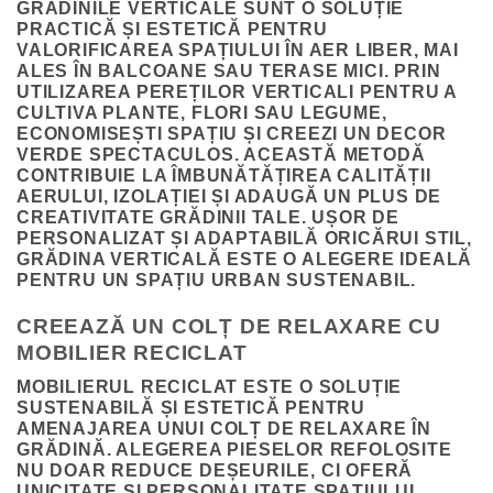
GRĂDINILE VERTICALE SUNT O SOLUȚIE
PRACTICĂ ȘI ESTETICĂ PENTRU
VALORIFICAREA SPAȚIULUI ÎN AER LIBER, MAI
ALES ÎN BALCOANE SAU TERASE MICI. PRIN
UTILIZAREA PEREȚILOR VERTICALI PENTRU A
CULTIVA PLANTE, FLORI SAU LEGUME,
ECONOMISEȘTI SPAȚIU ȘI CREEZI UN DECOR
VERDE SPECTACULOS. ACEASTĂ METODĂ
CONTRIBUIE LA ÎMBUNĂTĂȚIREA CALITĂȚII
AERULUI, IZOLAȚIEI ȘI ADAUGĂ UN PLUS DE
CREATIVITATE GRĂDINII TALE. UȘOR DE
PERSONALIZAT ȘI ADAPTABILĂ ORICĂRUI STIL,
GRĂDINA VERTICALĂ ESTE O ALEGERE IDEALĂ
PENTRU UN SPAȚIU URBAN SUSTENABIL.
CREEAZĂ UN COLȚ DE RELAXARE CU
MOBILIER RECICLAT
MOBILIERUL RECICLAT ESTE O SOLUȚIE
SUSTENABILĂ ȘI ESTETICĂ PENTRU
AMENAJAREA UNUI COLȚ DE RELAXARE ÎN
GRĂDINĂ. ALEGEREA PIESELOR REFOLOSITE
NU DOAR REDUCE DEȘEURILE, CI OFERĂ
UNICITATE ȘI PERSONALITATE SPAȚIULUI