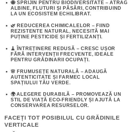
🐝
SPRIJIN PENTRU BIODIVERSITATE
– ATRAG
ALBINE, FLUTURI ȘI PĂSĂRI, CONTRIBUIND
LA UN ECOSISTEM ECHILIBRAT.
🌿
REDUCEREA CHIMICALELOR
– FIIND
REZISTENTE NATURAL, NECESITĂ MAI
PUȚINE PESTICIDE ȘI FERTILIZANȚI.
🧹
ÎNTREȚINERE REDUSĂ
– CRESC UȘOR
FĂRĂ INTERVENȚII FRECVENTE, IDEALE
PENTRU GRĂDINARII OCUPAȚI.
🌸
FRUMUSEȚE NATURALĂ
– ADAUGĂ
AUTENTICITATE ȘI FARMEC LOCAL
SPAȚIULUI TĂU VERDE.
🌍
ALEGERE DURABILĂ
– PROMOVEAZĂ UN
STIL DE VIAȚĂ ECO-FRIENDLY ȘI AJUTĂ LA
CONSERVAREA RESURSELOR.
FACEȚI TOT POSIBILUL CU GRĂDINILE
VERTICALE