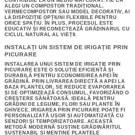
CONTRIBUIE LA UN MEDIU MAI CURAT. FIE CĂ
ALEGI UN COMPOSTOR TRADIȚIONAL,
VERMECOMPOSTOR SAU MODEL DECORATIV, AI
LA DISPOZIȚIE OPȚIUNI FLEXIBILE PENTRU
ORICE SPAȚIU. ÎN PLUS, PROCESUL ESTE
EDUCATIV ȘI RECONECTEAZĂ GRĂDINARUL CU
CICLUL NATURAL AL VIEȚII.
INSTALAȚI UN SISTEM DE IRIGAȚIE PRIN
PICURARE
INSTALAREA UNUI SISTEM DE IRIGAȚIE PRIN
PICURARE ESTE O SOLUȚIE EFICIENTĂ ȘI
DURABILĂ PENTRU ECONOMISIREA APEI ÎN
GRĂDINĂ. PRIN LIVRAREA DIRECTĂ A APEI LA
BAZA PLANTELOR, SE REDUCE EVAPORAREA
ȘI SE OPTIMIZEAZĂ CONSUMUL, FAVORIZÂND O
CREȘTERE SĂNĂTOASĂ. IDEALĂ PENTRU
GRĂDINI DE LEGUME, FLORI SAU PLANTE ÎN
GHIVECE, IRIGAREA PRIN PICURARE POATE FI
PERSONALIZATĂ UȘOR ȘI AUTOMATIZATĂ CU
SENZORI ȘI TEMPORIZATOARE. ACEASTĂ
METODĂ MODERNĂ SUSȚINE GRĂDINĂRITUL
SUSTENABIL ȘI MENȚINE PLANTELE