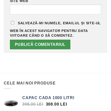
SITE WEB
SALVEAZĂ-MI NUMELE, EMAILUL ȘI SITE-UL
WEB ÎN ACEST NAVIGATOR PENTRU DATA
VIITOARE CÂND O SĂ COMENTEZ.
CELE MAI NOI PRODUSE
CAPAC CADA 1000 LITRI
PREȚUL
PREȚUL
396.00
LEI
308.00
LEI
INIȚIAL
CURENT