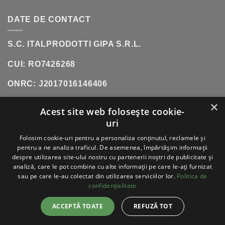
DATE DE CONTACT
S.C. ITALPRODOTTI GIPA S.R.L.
CUI: RO7426268
ONRC: J2017016146406
×
SHOWROOM:
SOS. OLTENITEI, NR. 181, POPESTI-
Acest site web folosește cookie-
LEORDENI (INCINTA DANUBIANA)
uri
TELEFON:
0771 618 242
Folosim cookie-uri pentru a personaliza conținutul, reclamele și
pentru a ne analiza traficul. De asemenea, împărtășim informații
despre utilizarea site-ului nostru cu partenerii noștri de publicitate și
analiză, care le pot combina cu alte informații pe care le-ați furnizat
sau pe care le-au colectat din utilizarea serviciilor lor.
Politica de
VISA
PAYPAL
STRIPE
MASTERCARD
CASH
ON
confidențialitate
DELIVERY
ABOUT
BLOG
CONTACT
ACCEPTĂ TOATE
REFUZĂ TOT
ITALPRODOTTI - COPYRIGHT 2026 ©
TOATE
DREPTURILE REZERVATE