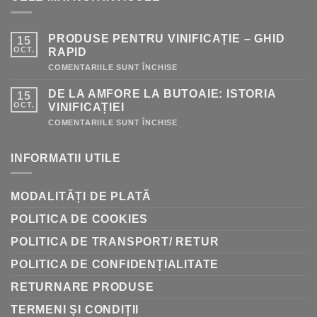
PRODUSE PENTRU VINIFICAȚIE – GHID
15
OCT.
RAPID
PENTRU
COMENTARIILE SUNT ÎNCHISE
PRODUSE
PENTRU
DE LA AMFORE LA BUTOAIE: ISTORIA
15
VINIFICAȚIE
–
OCT.
VINIFICAȚIEI
GHID
RAPID
PENTRU
COMENTARIILE SUNT ÎNCHISE
DE
LA
AMFORE
INFORMATII UTILE
LA
BUTOAIE:
ISTORIA
VINIFICAȚIEI
MODALITĂȚI DE PLATĂ
POLITICA DE COOKIES
POLITICA DE TRANSPORT/ RETUR
POLITICA DE CONFIDENȚIALITATE
RETURNARE PRODUSE
TERMENI ȘI CONDIȚII