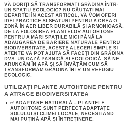
VĂ DORIȚI SĂ TRANSFORMAȚI GRĂDINA ÎNTR-
UN SPAȚIU ECOLOGIC? NU CĂUTAȚI MAI
DEPARTE! ÎN ACEST ARTICOL, VĂ VOM OFERI
IDEI PRACTICE ȘI SFATURI PENTRU A CREA O
ZONĂ ÎN AER LIBER DURABILĂ ȘI ARMONIOASĂ.
DE LA FOLOSIREA PLANTELOR AUTOHTONE
PENTRU A MĂRI SPAȚIILE MICI PÂNĂ LA
ADĂUGAREA DE BARIERE NATURALE PENTRU
BIODIVERSITATE, ACESTE ALEGERI SIMPLE ȘI
ATENTE VĂ POT AJUTA SĂ FACEȚI DIN GRĂDINA
DVS. UN OAZĂ PAȘNICĂ ȘI ECOLOGICĂ. SĂ NE
ARUNCĂM ÎN APĂ ȘI SĂ ÎNVĂȚĂM CUM SĂ
TRANSFORMĂM GRĂDINA ÎNTR-UN REFUGIU
ECOLOGIC.
UTILIZAȚI PLANTE AUTOHTONE PENTRU
A ATRAGE BIODIVERSITATEA
✅ ADAPTARE NATURALĂ
– PLANTELE
AUTOHTONE SUNT PERFECT ADAPTATE
SOLULUI ȘI CLIMEI LOCALE, NECESITÂND
MAI PUȚINĂ APĂ ȘI ÎNTREȚINERE.