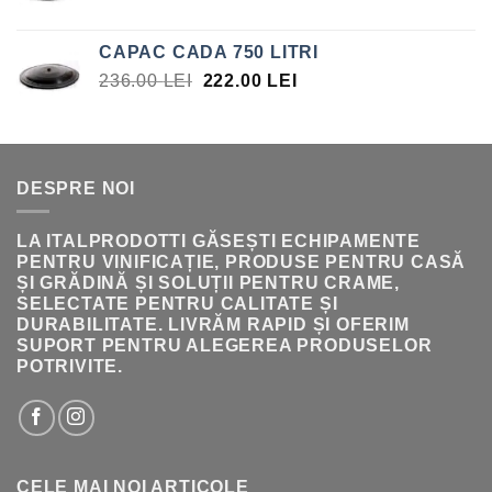
INIȚIAL
CURENT
A
ESTE:
CAPAC CADA 750 LITRI
FOST:
308.00 LEI.
PREȚUL
PREȚUL
236.00
LEI
222.00
LEI
396.00 LEI.
INIȚIAL
CURENT
A
ESTE:
FOST:
222.00 LEI.
236.00 LEI.
DESPRE NOI
LA ITALPRODOTTI GĂSEȘTI ECHIPAMENTE
PENTRU VINIFICAȚIE, PRODUSE PENTRU CASĂ
ȘI GRĂDINĂ ȘI SOLUȚII PENTRU CRAME,
SELECTATE PENTRU CALITATE ȘI
DURABILITATE. LIVRĂM RAPID ȘI OFERIM
SUPORT PENTRU ALEGEREA PRODUSELOR
POTRIVITE.
CELE MAI NOI ARTICOLE