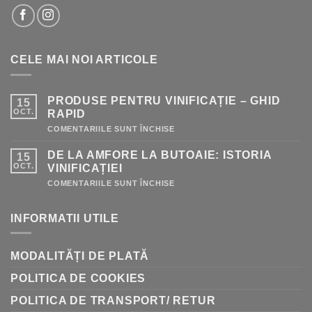
CELE MAI NOI ARTICOLE
PRODUSE PENTRU VINIFICAȚIE – GHID
15
OCT.
RAPID
PENTRU
COMENTARIILE SUNT ÎNCHISE
PRODUSE
PENTRU
DE LA AMFORE LA BUTOAIE: ISTORIA
15
VINIFICAȚIE
–
OCT.
VINIFICAȚIEI
GHID
RAPID
PENTRU
COMENTARIILE SUNT ÎNCHISE
DE
LA
AMFORE
INFORMATII UTILE
LA
BUTOAIE:
ISTORIA
VINIFICAȚIEI
MODALITĂȚI DE PLATĂ
POLITICA DE COOKIES
POLITICA DE TRANSPORT/ RETUR