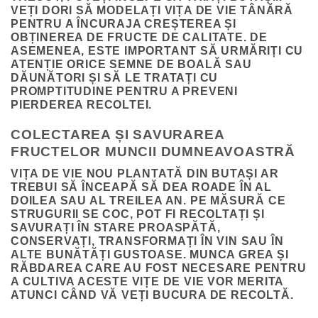
VEȚI DORI SĂ MODELAȚI VIȚA DE VIE TÂNĂRĂ
PENTRU A ÎNCURAJA CREȘTEREA ȘI
OBȚINEREA DE FRUCTE DE CALITATE. DE
ASEMENEA, ESTE IMPORTANT SĂ URMĂRIȚI CU
ATENȚIE ORICE SEMNE DE BOALĂ SAU
DĂUNĂTORI ȘI SĂ LE TRATAȚI CU
PROMPTITUDINE PENTRU A PREVENI
PIERDEREA RECOLTEI.
COLECTAREA ȘI SAVURAREA
FRUCTELOR MUNCII DUMNEAVOASTRĂ
VIȚA DE VIE NOU PLANTATĂ DIN BUTAȘI AR
TREBUI SĂ ÎNCEAPĂ SĂ DEA ROADE ÎN AL
DOILEA SAU AL TREILEA AN. PE MĂSURĂ CE
STRUGURII SE COC, POT FI RECOLTAȚI ȘI
SAVURAȚI ÎN STARE PROASPĂTĂ,
CONSERVAȚI, TRANSFORMAȚI ÎN VIN SAU ÎN
ALTE BUNĂTĂȚI GUSTOASE. MUNCA GREA ȘI
RĂBDAREA CARE AU FOST NECESARE PENTRU
A CULTIVA ACESTE VIȚE DE VIE VOR MERITA
ATUNCI CÂND VĂ VEȚI BUCURA DE RECOLTĂ.