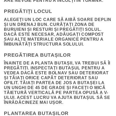
ARE NEVOIE PENTRU A ÎNCOLȚI ÎN TOAMNĂ.
PREGĂTIȚI LOCUL
ALEGEȚI UN LOC CARE SĂ AIBĂ SOARE DEPLIN
ȘI UN DRENAJ BUN. CURĂȚAȚI ZONA DE
BURUIENI ȘI RESTURI ȘI PREGĂTIȚI SOLUL.
DACĂ ESTE NECESAR, ADĂUGAȚI COMPOST
SAU ALTE MATERIALE ORGANICE PENTRU A
ÎMBUNĂTĂȚI STRUCTURA SOLULUI.
PREGĂTIREA BUTAȘILOR
ÎNAINTE DE A PLANTA BUTAȘII, VA TREBUI SĂ ÎI
PREGĂTIȚI. INSPECTAȚI BUTAȘUL PENTRU A
VEDEA DACĂ ESTE BOLNAV SAU DETERIORAT
ȘI TĂIAȚI ORICE CAPĂT DETERIORAT SAU
OFILIT. TĂIAȚI PARTEA DE JOS A BUTAȘEI LA
UN UNGHI DE 45 DE GRADE ȘI FACEȚI O MICĂ
TĂIETURĂ VERTICALĂ PE PARTEA OPUSĂ A V-
ULUI. ACEST LUCRU VA AJUTA BUTAȘUL SĂ SE
ÎNRĂDĂCINEZE MAI UȘOR.
PLANTAREA BUTAȘILOR