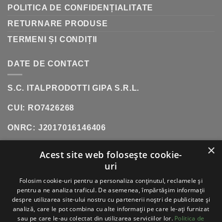
POLITICA DE CONFIDENȚIALITATE
RETURNARE PRODUSE
TERMENI ȘI CONDIȚII
DATE DE CONTACT
S.C. ITALPRODOTTI GIPA S.R.L.
CUI: RO7426268
ONRC: J2017016146406
×
SHOWROOM:
SOS. OLTENITEI, NR. 181, POPESTI-
Acest site web folosește cookie-
LEORDENI (INCINTA DANUBIANA)
uri
TELEFON:
0771 618 242
Folosim cookie-uri pentru a personaliza conținutul, reclamele și
pentru a ne analiza traficul. De asemenea, împărtășim informații
despre utilizarea site-ului nostru cu partenerii noștri de publicitate și
analiză, care le pot combina cu alte informații pe care le-ați furnizat
sau pe care le-au colectat din utilizarea serviciilor lor.
Politica de
VISA
PAYPAL
STRIPE
MASTERCARD
CASH