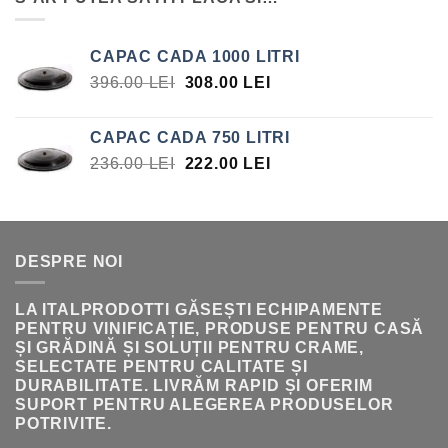
FOST:
15.75 LEI.
17.00 LEI.
CAPAC CADA 1000 LITRI
PREȚUL
PREȚUL
396.00
LEI
308.00
LEI
INIȚIAL
CURENT
A
ESTE:
CAPAC CADA 750 LITRI
FOST:
308.00 LEI.
PREȚUL
PREȚUL
236.00
LEI
222.00
LEI
396.00 LEI.
INIȚIAL
CURENT
A
ESTE:
FOST:
222.00 LEI.
236.00 LEI.
DESPRE NOI
LA ITALPRODOTTI GĂSEȘTI ECHIPAMENTE
PENTRU VINIFICAȚIE, PRODUSE PENTRU CASĂ
ȘI GRĂDINĂ ȘI SOLUȚII PENTRU CRAME,
SELECTATE PENTRU CALITATE ȘI
DURABILITATE. LIVRĂM RAPID ȘI OFERIM
SUPORT PENTRU ALEGEREA PRODUSELOR
POTRIVITE.