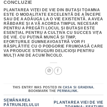
CONCLUZIE
PLANTAREA VIȚEI DE VIE DIN BUTAȘI TOAMNA
ESTE O MODALITATE EXCELENTĂ DE A ÎNCEPE
SAU DE A ADĂUGA LA O VIE EXISTENTĂ. A AVEA
RĂBDARE ȘI A VĂ ACORDA TIMPUL NECESAR
PENTRU A PREGĂTI LOCUL ȘI BUTAȘII ESTE
ESENȚIAL PENTRU A CULTIVA CU SUCCES VIȚA
DE VIE. CU PUȚINĂ MUNCĂ ȘI TIMP,
EFORTURILE DUMNEAVOASTRĂ VOR FI
RĂSPLĂTITE CU O PODGORIE FRUMOASĂ CARE
VA PRODUCE STRUGURI DELICIOȘI PENTRU
MULȚI ANI DE ACUM ÎNCOLO.
THIS ENTRY WAS POSTED IN
CASA SI GRADINA
.
BOOKMARK THE
PERMALINK
.
SEMĂNAREA
PLANTAREA VIEI DE VIE
PĂTRUNJELULUI
TOAMNA: SFATURI