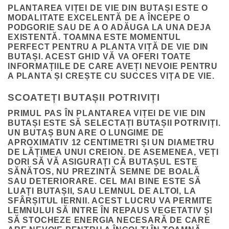
PLANTAREA VIȚEI DE VIE DIN BUTAȘI ESTE O
MODALITATE EXCELENTĂ DE A ÎNCEPE O
PODGORIE SAU DE A O ADĂUGA LA UNA DEJA
EXISTENTĂ. TOAMNA ESTE MOMENTUL
PERFECT PENTRU A PLANTA VIȚĂ DE VIE DIN
BUTAȘI. ACEST GHID VĂ VA OFERI TOATE
INFORMAȚIILE DE CARE AVEȚI NEVOIE PENTRU
A PLANTA ȘI CREȘTE CU SUCCES VIȚA DE VIE.
SCOATEȚI BUTAȘII POTRIVIȚI
PRIMUL PAS ÎN PLANTAREA VIȚEI DE VIE DIN
BUTAȘI ESTE SĂ SELECTAȚI BUTAȘII POTRIVIȚI.
UN BUTAȘ BUN ARE O LUNGIME DE
APROXIMATIV 12 CENTIMETRI ȘI UN DIAMETRU
DE LĂȚIMEA UNUI CREION. DE ASEMENEA, VEȚI
DORI SĂ VĂ ASIGURAȚI CĂ BUTAȘUL ESTE
SĂNĂTOS, NU PREZINTĂ SEMNE DE BOALĂ
SAU DETERIORARE. CEL MAI BINE ESTE SĂ
LUAȚI BUTAȘII, SAU LEMNUL DE ALTOI, LA
SFÂRȘITUL IERNII. ACEST LUCRU VA PERMITE
LEMNULUI SĂ INTRE ÎN REPAUS VEGETATIV ȘI
SĂ STOCHEZE ENERGIA NECESARĂ DE CARE