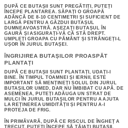
DUPĂ CE BUTAȘII SUNT PREGĂTIȚI, PUTEȚI
ÎNCEPE PLANTAREA. SĂPAȚI O GROAPĂ
ADÂNCĂ DE 8-10 CENTIMETRI ȘI SUFICIENT DE
LARGĂ PENTRU A GĂZDUI BUTAȘUL
DUMNEAVOASTRĂ. AȘEZAȚI BUTAȘUL ÎN
GAURĂ ȘI ASIGURAȚI-VĂ CĂ STĂ DREPT.
UMPLEȚI GROAPA CU PĂMÂNT ȘI STRÂNGEȚI-L
UȘOR ÎN JURUL BUTAȘEI.
ÎNGRIJIREA BUTAȘILOR PROASPĂT
PLANTAȚI
DUPĂ CE BUTAȘII SUNT PLANTAȚI, UDAȚI-I
BINE. ÎN TIMPUL TOAMNEI ȘI IERNII, ESTE
IMPORTANT SĂ MENȚINEȚI SOLUL DIN JURUL
BUTAȘILOR UMED, DAR NU ÎMBIBAT CU APĂ. DE
ASEMENEA, PUTEȚI ADĂUGA UN STRAT DE
MULCI ÎN JURUL BUTAȘILOR PENTRU A AJUTA
LA REȚINEREA UMIDITĂȚII ȘI PENTRU A-I
PROTEJA DE FRIG.
ÎN PRIMĂVARĂ, DUPĂ CE RISCUL DE ÎNGHEȚ A
TRECUT, PUTEȚI ÎNCEPE SĂ TĂIAȚI BUTAȘII.