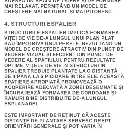
ADESEA UN REGIM DE TĂIERE ȘI DE FORMARE
MAI RELAXAT, PERMIȚÂND UN MODEL DE
CREȘTERE MAI NATURAL ȘI MAI PITORESC.
4. STRUCTURI ESPALIER
STRUCTURILE ESPALIER IMPLICĂ FORMAREA
VIȚEI DE VIE DE-A LUNGUL UNUI PLAN PLAT
SAU ÎMPOTRIVA UNUI PERETE, REZULTÂND UN
MODEL DE CREȘTERE ATRACTIV DIN PUNCT DE
VEDERE VIZUAL ȘI EFICIENT DIN PUNCT DE
VEDERE AL SPAȚIULUI. PENTRU REZULTATE
OPTIME, VIȚELE DE VIE ÎN STRUCTURI ÎN
SPALIER TREBUIE PLANTATE LA O DISTANȚĂ
DE 4 PÂNĂ LA 6 PICIOARE ÎNTRE ELE. ACEASTĂ
SPAȚIERE APROPIATĂ PROMOVEAZĂ O
ACOPERIRE ADECVATĂ A ZONEI DESEMNATE ȘI
ÎNCURAJEAZĂ FORMAREA DE CORDOANE ȘI
RAMURI BINE DISTRIBUITE DE-A LUNGUL
ESPLANADEI.
ESTE IMPORTANT DE REȚINUT CĂ ACESTE
DISTANȚE DE PLANTARE SERVESC DREPT
ORIENTĂRI GENERALE ȘI POT VARIA ÎN