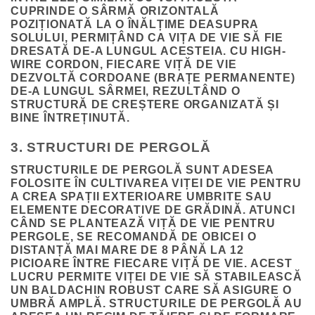
CUPRINDE O SÂRMĂ ORIZONTALĂ
POZIȚIONATĂ LA O ÎNĂLȚIME DEASUPRA
SOLULUI, PERMIȚÂND CA VIȚA DE VIE SĂ FIE
DRESATĂ DE-A LUNGUL ACESTEIA. CU HIGH-
WIRE CORDON, FIECARE VIȚĂ DE VIE
DEZVOLTĂ CORDOANE (BRAȚE PERMANENTE)
DE-A LUNGUL SÂRMEI, REZULTÂND O
STRUCTURĂ DE CREȘTERE ORGANIZATĂ ȘI
BINE ÎNTREȚINUTĂ.
3. STRUCTURI DE PERGOLĂ
STRUCTURILE DE PERGOLĂ SUNT ADESEA
FOLOSITE ÎN CULTIVAREA VIȚEI DE VIE PENTRU
A CREA SPAȚII EXTERIOARE UMBRITE SAU
ELEMENTE DECORATIVE DE GRĂDINĂ. ATUNCI
CÂND SE PLANTEAZĂ VIȚĂ DE VIE PENTRU
PERGOLE, SE RECOMANDĂ DE OBICEI O
DISTANȚĂ MAI MARE DE 8 PÂNĂ LA 12
PICIOARE ÎNTRE FIECARE VIȚĂ DE VIE. ACEST
LUCRU PERMITE VIȚEI DE VIE SĂ STABILEASCĂ
UN BALDACHIN ROBUST CARE SĂ ASIGURE O
UMBRĂ AMPLĂ. STRUCTURILE DE PERGOLĂ AU