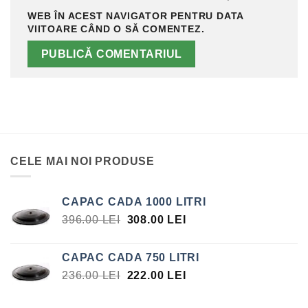
WEB ÎN ACEST NAVIGATOR PENTRU DATA
VIITOARE CÂND O SĂ COMENTEZ.
CELE MAI NOI PRODUSE
CAPAC CADA 1000 LITRI
PREȚUL
PREȚUL
396.00
LEI
308.00
LEI
INIȚIAL
CURENT
A
ESTE:
CAPAC CADA 750 LITRI
FOST:
308.00 LEI.
PREȚUL
PREȚUL
236.00
LEI
222.00
LEI
396.00 LEI.
INIȚIAL
CURENT
A
ESTE: