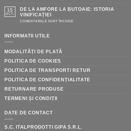
PRODUSE
PENTRU
DE LA AMFORE LA BUTOAIE: ISTORIA
15
VINIFICAȚIE
–
OCT.
VINIFICAȚIEI
GHID
RAPID
PENTRU
COMENTARIILE SUNT ÎNCHISE
DE
LA
AMFORE
INFORMATII UTILE
LA
BUTOAIE:
ISTORIA
VINIFICAȚIEI
MODALITĂȚI DE PLATĂ
POLITICA DE COOKIES
POLITICA DE TRANSPORT/ RETUR
POLITICA DE CONFIDENȚIALITATE
RETURNARE PRODUSE
TERMENI ȘI CONDIȚII
DATE DE CONTACT
S.C. ITALPRODOTTI GIPA S.R.L.