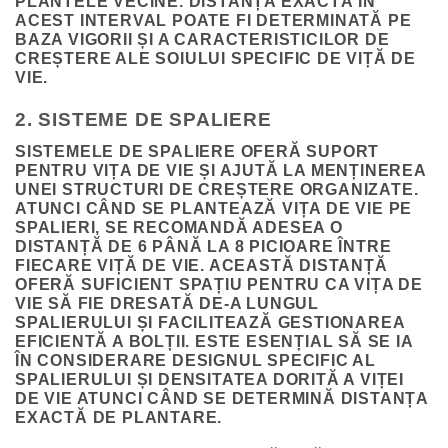
PLANTELE VECINE. DISTANȚA EXACTĂ ÎN
ACEST INTERVAL POATE FI DETERMINATĂ PE
BAZA VIGORII ȘI A CARACTERISTICILOR DE
CREȘTERE ALE SOIULUI SPECIFIC DE VIȚĂ DE
VIE.
2. SISTEME DE SPALIERE
SISTEMELE DE SPALIERE OFERĂ SUPORT
PENTRU VIȚA DE VIE ȘI AJUTĂ LA MENȚINEREA
UNEI STRUCTURI DE CREȘTERE ORGANIZATE.
ATUNCI CÂND SE PLANTEAZĂ VIȚA DE VIE PE
SPALIERI, SE RECOMANDĂ ADESEA O
DISTANȚĂ DE 6 PÂNĂ LA 8 PICIOARE ÎNTRE
FIECARE VIȚĂ DE VIE. ACEASTĂ DISTANȚĂ
OFERĂ SUFICIENT SPAȚIU PENTRU CA VIȚA DE
VIE SĂ FIE DRESATĂ DE-A LUNGUL
SPALIERULUI ȘI FACILITEAZĂ GESTIONAREA
EFICIENTĂ A BOLȚII. ESTE ESENȚIAL SĂ SE IA
ÎN CONSIDERARE DESIGNUL SPECIFIC AL
SPALIERULUI ȘI DENSITATEA DORITĂ A VIȚEI
DE VIE ATUNCI CÂND SE DETERMINĂ DISTANȚA
EXACTĂ DE PLANTARE.