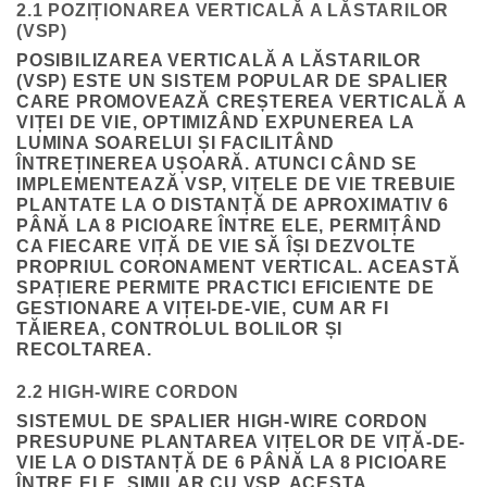
2.1 POZIȚIONAREA VERTICALĂ A LĂSTARILOR
(VSP)
POSIBILIZAREA VERTICALĂ A LĂSTARILOR
(VSP) ESTE UN SISTEM POPULAR DE SPALIER
CARE PROMOVEAZĂ CREȘTEREA VERTICALĂ A
VIȚEI DE VIE, OPTIMIZÂND EXPUNEREA LA
LUMINA SOARELUI ȘI FACILITÂND
ÎNTREȚINEREA UȘOARĂ. ATUNCI CÂND SE
IMPLEMENTEAZĂ VSP, VIȚELE DE VIE TREBUIE
PLANTATE LA O DISTANȚĂ DE APROXIMATIV 6
PÂNĂ LA 8 PICIOARE ÎNTRE ELE, PERMIȚÂND
CA FIECARE VIȚĂ DE VIE SĂ ÎȘI DEZVOLTE
PROPRIUL CORONAMENT VERTICAL. ACEASTĂ
SPAȚIERE PERMITE PRACTICI EFICIENTE DE
GESTIONARE A VIȚEI-DE-VIE, CUM AR FI
TĂIEREA, CONTROLUL BOLILOR ȘI
RECOLTAREA.
2.2 HIGH-WIRE CORDON
SISTEMUL DE SPALIER HIGH-WIRE CORDON
PRESUPUNE PLANTAREA VIȚELOR DE VIȚĂ-DE-
VIE LA O DISTANȚĂ DE 6 PÂNĂ LA 8 PICIOARE
ÎNTRE ELE, SIMILAR CU VSP. ACESTA