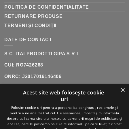
POLITICA DE CONFIDENȚIALITATE
RETURNARE PRODUSE
TERMENI ȘI CONDIȚII
DATE DE CONTACT
S.C. ITALPRODOTTI GIPA S.R.L.
CUI: RO7426268
ONRC: J2017016146406
×
SHOWROOM:
SOS. OLTENITEI, NR. 181, POPESTI-
Acest site web folosește cookie-
LEORDENI (INCINTA DANUBIANA)
uri
TELEFON:
0771 618 242
Folosim cookie-uri pentru a personaliza conținutul, reclamele și
pentru a ne analiza traficul. De asemenea, împărtășim informații
despre utilizarea site-ului nostru cu partenerii noștri de publicitate și
analiză, care le pot combina cu alte informații pe care le-ați furnizat