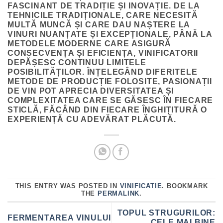
FASCINANT DE TRADIȚIE ȘI INOVAȚIE. DE LA
TEHNICILE TRADIȚIONALE, CARE NECESITĂ
MULTĂ MUNCĂ ȘI CARE DAU NAȘTERE LA
VINURI NUANȚATE ȘI EXCEPȚIONALE, PÂNĂ LA
METODELE MODERNE CARE ASIGURĂ
CONSECVENȚA ȘI EFICIENȚA, VINIFICATORII
DEPĂȘESC CONTINUU LIMITELE
POSIBILITĂȚILOR. ÎNȚELEGÂND DIFERITELE
METODE DE PRODUCȚIE FOLOSITE, PASIONAȚII
DE VIN POT APRECIA DIVERSITATEA ȘI
COMPLEXITATEA CARE SE GĂSESC ÎN FIECARE
STICLĂ, FĂCÂND DIN FIECARE ÎNGHIȚITURĂ O
EXPERIENȚĂ CU ADEVĂRAT PLĂCUTĂ.
THIS ENTRY WAS POSTED IN
VINIFICATIE
. BOOKMARK
THE
PERMALINK
.
TOPUL STRUGURILOR:
FERMENTAREA VINULUI
CELE MAI BINE