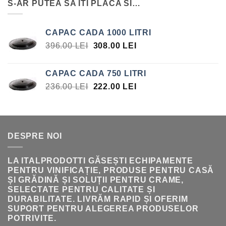
S-AR PUTEA SA ITI PLACA SI…
FOST:
15.75 LEI.
17.00 LEI.
CAPAC CADA 1000 LITRI
PREȚUL
PREȚUL
396.00
LEI
308.00
LEI
INIȚIAL
CURENT
A
ESTE:
CAPAC CADA 750 LITRI
FOST:
308.00 LEI.
PREȚUL
PREȚUL
236.00
LEI
222.00
LEI
396.00 LEI.
INIȚIAL
CURENT
A
ESTE:
FOST:
222.00 LEI.
236.00 LEI.
DESPRE NOI
LA ITALPRODOTTI GĂSEȘTI ECHIPAMENTE
PENTRU VINIFICAȚIE, PRODUSE PENTRU CASĂ
ȘI GRĂDINĂ ȘI SOLUȚII PENTRU CRAME,
SELECTATE PENTRU CALITATE ȘI
DURABILITATE. LIVRĂM RAPID ȘI OFERIM
SUPORT PENTRU ALEGEREA PRODUSELOR
POTRIVITE.