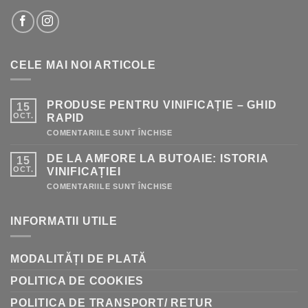
CELE MAI NOI ARTICOLE
PRODUSE PENTRU VINIFICAȚIE – GHID
15
OCT.
RAPID
PENTRU
COMENTARIILE SUNT ÎNCHISE
PRODUSE
PENTRU
DE LA AMFORE LA BUTOAIE: ISTORIA
15
VINIFICAȚIE
–
OCT.
VINIFICAȚIEI
GHID
RAPID
PENTRU
COMENTARIILE SUNT ÎNCHISE
DE
LA
AMFORE
INFORMATII UTILE
LA
BUTOAIE:
ISTORIA
VINIFICAȚIEI
MODALITĂȚI DE PLATĂ
POLITICA DE COOKIES
POLITICA DE TRANSPORT/ RETUR