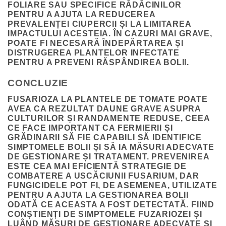
FOLIARE SAU SPECIFICE RĂDĂCINILOR
PENTRU A AJUTA LA REDUCEREA
PREVALENȚEI CIUPERCII ȘI LA LIMITAREA
IMPACTULUI ACESTEIA. ÎN CAZURI MAI GRAVE,
POATE FI NECESARĂ ÎNDEPĂRTAREA ȘI
DISTRUGEREA PLANTELOR INFECTATE
PENTRU A PREVENI RĂSPÂNDIREA BOLII.
CONCLUZIE
FUSARIOZA LA PLANTELE DE TOMATE POATE
AVEA CA REZULTAT DAUNE GRAVE ASUPRA
CULTURILOR ȘI RANDAMENTE REDUSE, CEEA
CE FACE IMPORTANT CA FERMIERII ȘI
GRĂDINARII SĂ FIE CAPABILI SĂ IDENTIFICE
SIMPTOMELE BOLII ȘI SĂ IA MĂSURI ADECVATE
DE GESTIONARE ȘI TRATAMENT. PREVENIREA
ESTE CEA MAI EFICIENTĂ STRATEGIE DE
COMBATERE A USCĂCIUNII FUSARIUM, DAR
FUNGICIDELE POT FI, DE ASEMENEA, UTILIZATE
PENTRU A AJUTA LA GESTIONAREA BOLII
ODATĂ CE ACEASTA A FOST DETECTATĂ. FIIND
CONȘTIENȚI DE SIMPTOMELE FUZARIOZEI ȘI
LUÂND MĂSURI DE GESTIONARE ADECVATE ȘI