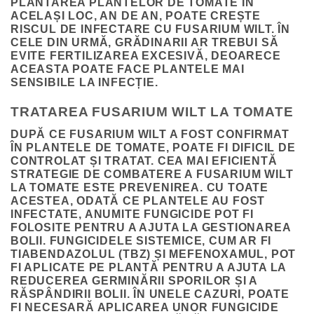
PLANTAREA PLANTELOR DE TOMATE ÎN
ACELAȘI LOC, AN DE AN, POATE CREȘTE
RISCUL DE INFECTARE CU FUSARIUM WILT. ÎN
CELE DIN URMĂ, GRĂDINARII AR TREBUI SĂ
EVITE FERTILIZAREA EXCESIVĂ, DEOARECE
ACEASTA POATE FACE PLANTELE MAI
SENSIBILE LA INFECȚIE.
TRATAREA FUSARIUM WILT LA TOMATE
DUPĂ CE FUSARIUM WILT A FOST CONFIRMAT
ÎN PLANTELE DE TOMATE, POATE FI DIFICIL DE
CONTROLAT ȘI TRATAT. CEA MAI EFICIENTĂ
STRATEGIE DE COMBATERE A FUSARIUM WILT
LA TOMATE ESTE PREVENIREA. CU TOATE
ACESTEA, ODATĂ CE PLANTELE AU FOST
INFECTATE, ANUMITE FUNGICIDE POT FI
FOLOSITE PENTRU A AJUTA LA GESTIONAREA
BOLII. FUNGICIDELE SISTEMICE, CUM AR FI
TIABENDAZOLUL (TBZ) ȘI MEFENOXAMUL, POT
FI APLICATE PE PLANTĂ PENTRU A AJUTA LA
REDUCEREA GERMINĂRII SPORILOR ȘI A
RĂSPÂNDIRII BOLII. ÎN UNELE CAZURI, POATE
FI NECESARĂ APLICAREA UNOR FUNGICIDE