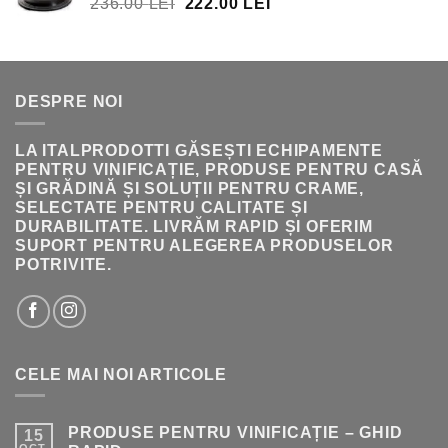
PREȚUL
PREȚUL
236.00
LEI
222.00
LEI
396.00 LEI.
INIȚIAL
CURENT
A
ESTE:
FOST:
222.00 LEI.
236.00 LEI.
DESPRE NOI
LA ITALPRODOTTI GĂSEȘTI ECHIPAMENTE
PENTRU VINIFICAȚIE, PRODUSE PENTRU CASĂ
ȘI GRĂDINĂ ȘI SOLUȚII PENTRU CRAME,
SELECTATE PENTRU CALITATE ȘI
DURABILITATE. LIVRĂM RAPID ȘI OFERIM
SUPORT PENTRU ALEGEREA PRODUSELOR
POTRIVITE.
CELE MAI NOI ARTICOLE
PRODUSE PENTRU VINIFICAȚIE – GHID
15