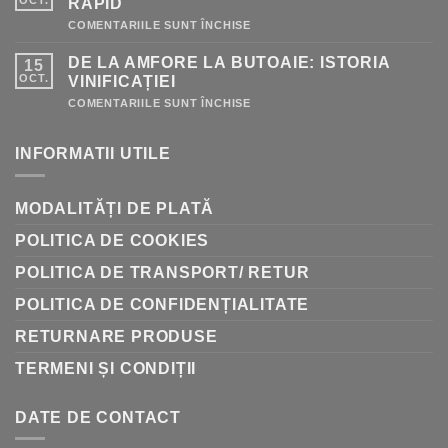
OCT.
RAPID
PENTRU
COMENTARIILE SUNT ÎNCHISE
PRODUSE
PENTRU
DE LA AMFORE LA BUTOAIE: ISTORIA
15
VINIFICAȚIE
–
OCT.
VINIFICAȚIEI
GHID
RAPID
PENTRU
COMENTARIILE SUNT ÎNCHISE
DE
LA
AMFORE
INFORMATII UTILE
LA
BUTOAIE:
ISTORIA
VINIFICAȚIEI
MODALITĂȚI DE PLATĂ
POLITICA DE COOKIES
POLITICA DE TRANSPORT/ RETUR
POLITICA DE CONFIDENȚIALITATE
RETURNARE PRODUSE
TERMENI ȘI CONDIȚII
DATE DE CONTACT