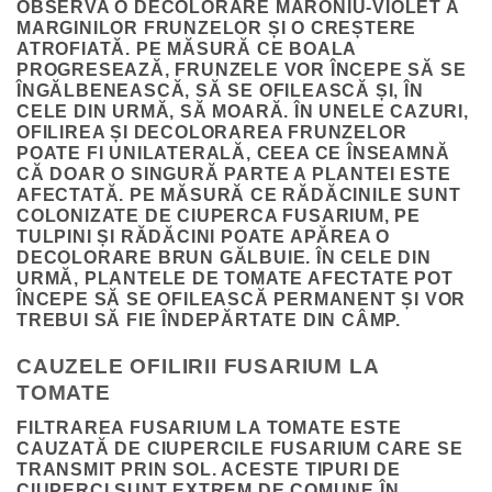
OBSERVA O DECOLORARE MARONIU-VIOLET A
MARGINILOR FRUNZELOR ȘI O CREȘTERE
ATROFIATĂ. PE MĂSURĂ CE BOALA
PROGRESEAZĂ, FRUNZELE VOR ÎNCEPE SĂ SE
ÎNGĂLBENEASCĂ, SĂ SE OFILEASCĂ ȘI, ÎN
CELE DIN URMĂ, SĂ MOARĂ. ÎN UNELE CAZURI,
OFILIREA ȘI DECOLORAREA FRUNZELOR
POATE FI UNILATERALĂ, CEEA CE ÎNSEAMNĂ
CĂ DOAR O SINGURĂ PARTE A PLANTEI ESTE
AFECTATĂ. PE MĂSURĂ CE RĂDĂCINILE SUNT
COLONIZATE DE CIUPERCA FUSARIUM, PE
TULPINI ȘI RĂDĂCINI POATE APĂREA O
DECOLORARE BRUN GĂLBUIE. ÎN CELE DIN
URMĂ, PLANTELE DE TOMATE AFECTATE POT
ÎNCEPE SĂ SE OFILEASCĂ PERMANENT ȘI VOR
TREBUI SĂ FIE ÎNDEPĂRTATE DIN CÂMP.
CAUZELE OFILIRII FUSARIUM LA
TOMATE
FILTRAREA FUSARIUM LA TOMATE ESTE
CAUZATĂ DE CIUPERCILE FUSARIUM CARE SE
TRANSMIT PRIN SOL. ACESTE TIPURI DE
CIUPERCI SUNT EXTREM DE COMUNE ÎN