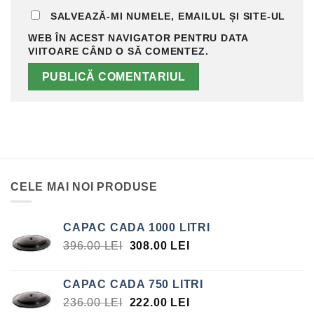
SALVEAZĂ-MI NUMELE, EMAILUL ȘI SITE-UL
WEB ÎN ACEST NAVIGATOR PENTRU DATA
VIITOARE CÂND O SĂ COMENTEZ.
CELE MAI NOI PRODUSE
CAPAC CADA 1000 LITRI
PREȚUL
PREȚUL
396.00
LEI
308.00
LEI
INIȚIAL
CURENT
A
ESTE:
CAPAC CADA 750 LITRI
FOST:
308.00 LEI.
PREȚUL
PREȚUL
236.00
LEI
222.00
LEI
396.00 LEI.