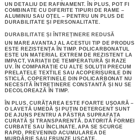
UN DETALIU DE RAFINAMENT. ÎN PLUS, POT FI
COMBINATE CU DIFERITE TIPURI DE RAME –
ALUMINIU SAU OȚEL – PENTRU UN PLUS DE
DURABILITATE ȘI PERSONALITATE.
DURABILITATE ȘI ÎNTREȚINERE REDUSĂ
UN MARE AVANTAJ AL ACESTUI TIP DE PRODUS
ESTE
REZISTENȚA ÎN TIMP
. POLICARBONATUL
ESTE UN MATERIAL EXTREM DE REZISTENT LA
IMPACT, VARIAȚII DE TEMPERATURĂ ȘI RAZE
UV. ÎN COMPARAȚIE CU ALTE SOLUȚII PRECUM
PRELATELE TEXTILE SAU ACOPERIȘURILE DIN
STICLĂ, COPERTINELE DIN POLICARBONAT NU
NECESITĂ ÎNTREȚINERE CONSTANTĂ ȘI NU SE
DECOLOREAZĂ ÎN TIMP.
ÎN PLUS, CURĂȚAREA ESTE FOARTE UȘOARĂ –
O LAVETĂ UMEDĂ ȘI PUȚIN DETERGENT SUNT
DE AJUNS PENTRU A PĂSTRA SUPRAFAȚA
CURATĂ ȘI TRANSPARENTĂ. DATORITĂ FORMEI
CURBATE SAU ÎNCLINATE, APA SE SCURGE
RAPID, PREVENIND ACUMULAREA DE
MURDĂRIE SAU FRUNZE USCATE.