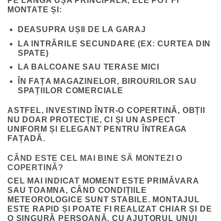
PE LÂNGĂ UȘA PRINCIPALĂ, ELE POT FI
MONTATE ȘI:
DEASUPRA UȘII DE LA
GARAJ
LA INTRĂRILE SECUNDARE (EX: CURTEA DIN
SPATE)
LA
BALCOANE SAU TERASE MICI
ÎN FAȚA
MAGAZINELOR, BIROURILOR SAU
SPAȚIILOR COMERCIALE
ASTFEL, INVESTIND ÎNTR-O COPERTINĂ, OBȚII
NU DOAR PROTECȚIE, CI ȘI
UN ASPECT
UNIFORM ȘI ELEGANT
PENTRU ÎNTREAGA
FAȚADĂ.
CÂND ESTE CEL MAI BINE SĂ MONTEZI O
COPERTINĂ?
CEL MAI INDICAT MOMENT ESTE
PRIMĂVARA
SAU TOAMNA
, CÂND CONDIȚIILE
METEOROLOGICE SUNT STABILE. MONTAJUL
ESTE RAPID ȘI POATE FI REALIZAT CHIAR ȘI DE
O SINGURĂ PERSOANĂ, CU AJUTORUL UNUI