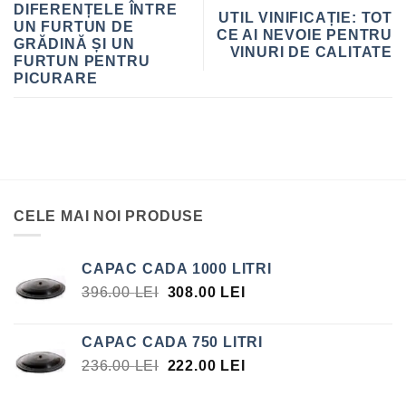
DIFERENȚELE ÎNTRE
UTIL VINIFICAȚIE: TOT
UN FURTUN DE
CE AI NEVOIE PENTRU
GRĂDINĂ ȘI UN
VINURI DE CALITATE
FURTUN PENTRU
PICURARE
CELE MAI NOI PRODUSE
CAPAC CADA 1000 LITRI
PREȚUL
PREȚUL
396.00
LEI
308.00
LEI
INIȚIAL
CURENT
A
ESTE:
CAPAC CADA 750 LITRI
FOST:
308.00 LEI.
PREȚUL
PREȚUL
236.00
LEI
222.00
LEI
396.00 LEI.
INIȚIAL
CURENT
A
ESTE: