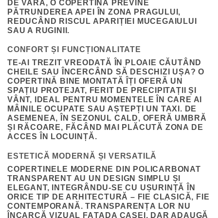
DE VARĂ, O COPERTINĂ PREVINE
PĂTRUNDEREA APEI ÎN ZONA PRAGULUI,
REDUCÂND RISCUL APARIȚIEI MUCEGAIULUI
SAU A RUGINII.
CONFORT ȘI FUNCȚIONALITATE
TE-AI TREZIT VREODATĂ ÎN PLOAIE CĂUTÂND
CHEILE SAU ÎNCERCÂND SĂ DESCHIZI UȘA? O
COPERTINĂ BINE MONTATĂ ÎȚI OFERĂ
UN
SPAȚIU PROTEJAT
, FERIT DE PRECIPITAȚII ȘI
VÂNT, IDEAL PENTRU MOMENTELE ÎN CARE AI
MÂINILE OCUPATE SAU AȘTEPȚI UN TAXI. DE
ASEMENEA, ÎN SEZONUL CALD, OFERĂ UMBRĂ
ȘI RĂCOARE, FĂCÂND MAI PLĂCUTĂ ZONA DE
ACCES ÎN LOCUINȚĂ.
ESTETICĂ MODERNĂ ȘI VERSATILĂ
COPERTINELE MODERNE DIN
POLICARBONAT
TRANSPARENT
AU UN DESIGN SIMPLU ȘI
ELEGANT, INTEGRÂNDU-SE CU UȘURINȚĂ ÎN
ORICE TIP DE ARHITECTURĂ – FIE CLASICĂ, FIE
CONTEMPORANĂ. TRANSPARENȚA LOR NU
ÎNCARCĂ VIZUAL FAȚADA CASEI, DAR ADAUGĂ