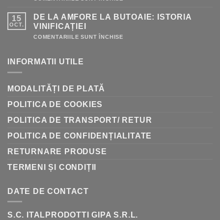
PRODUSE
PENTRU
DE LA AMFORE LA BUTOAIE: ISTORIA
15
VINIFICAȚIE
–
OCT.
VINIFICAȚIEI
GHID
RAPID
PENTRU
COMENTARIILE SUNT ÎNCHISE
DE
LA
AMFORE
INFORMATII UTILE
LA
BUTOAIE:
ISTORIA
VINIFICAȚIEI
MODALITĂȚI DE PLATĂ
POLITICA DE COOKIES
POLITICA DE TRANSPORT/ RETUR
POLITICA DE CONFIDENȚIALITATE
RETURNARE PRODUSE
TERMENI ȘI CONDIȚII
DATE DE CONTACT
S.C. ITALPRODOTTI GIPA S.R.L.