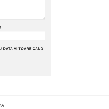
B
U DATA VIITOARE CÂND
CA