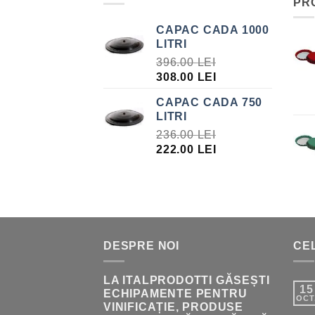
PR
CAPAC CADA 1000
LITRI
396.00
LEI
PREȚUL
PREȚUL
308.00
LEI
INIȚIAL
CURENT
CAPAC CADA 750
A
ESTE:
LITRI
FOST:
308.00 LEI.
236.00
LEI
396.00 LEI.
PREȚUL
PREȚUL
222.00
LEI
INIȚIAL
CURENT
A
ESTE:
FOST:
222.00 LEI.
236.00 LEI.
DESPRE NOI
CEL
LA ITALPRODOTTI GĂSEȘTI
15
ECHIPAMENTE PENTRU
OCT
VINIFICAȚIE, PRODUSE