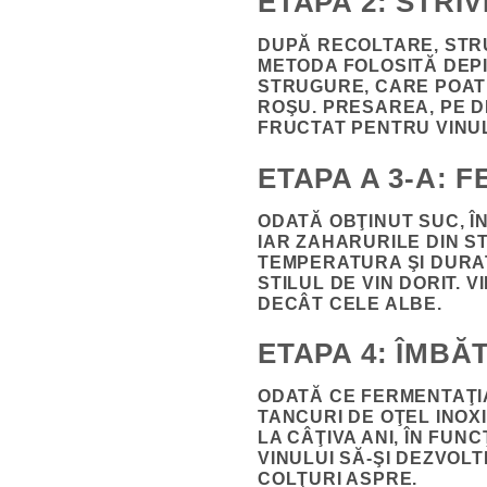
ETAPA 2: STRI
DUPĂ RECOLTARE, STRU
METODA FOLOSITĂ DEPI
STRUGURE, CARE POAT
ROŞU. PRESAREA, PE D
FRUCTAT PENTRU VINUL
ETAPA A 3-A: 
ODATĂ OBŢINUT SUC, 
IAR ZAHARURILE DIN S
TEMPERATURA ŞI DURAT
STILUL DE VIN DORIT. 
DECÂT CELE ALBE.
ETAPA 4: ÎMBĂ
ODATĂ CE FERMENTAŢIA
TANCURI DE OŢEL INOX
LA CÂŢIVA ANI, ÎN FUN
VINULUI SĂ-ŞI DEZVOL
COLŢURI ASPRE.