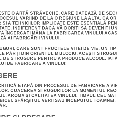
STE O ARTĂ STRĂVECHE, CARE DATEAZĂ DE SECOL
OCESUL VARIIND DE LA O REGIUNE LA ALTA. CA OR
ŞI A TEHNICILOR IMPLICATE ESTE ESENŢIALĂ PE
TATE. INDIFERENT DACĂ VĂ DORIŢI SĂ DEVENIŢI 
VĂ ÎNCERCAŢI MÂNA LA FABRICAREA VINULUI ACA
AZĂ
AI FABRICĂRII VINULUI.
UGURI
, CARE SUNT FRUCTELE VITEI DE VIE, UN TIP
LE PĂRŢI DIN ORIENTUL MIJLOCIU. ACEŞTI STRUGU
 DE STRUGURE PENTRU A PRODUCE ALCOOL. IAT
I DE FABRICARE A VINULUI:
EGERE
 CRITICĂ ETAPĂ DIN PROCESUL DE FABRICARE A VI
OR. COACEREA STRUGURILOR LA MOMENTUL RECO
L, AROMA ȘI CALITATEA VINULUI. TIMPUL CEL MAI
ICEI, SFÂRŞITUL VERII SAU ÎNCEPUTUL TOAMNEI,
ĂR.