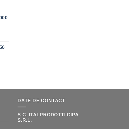
000
UL
ENT
50
:
0 LEI.
UL
ENT
:
0 LEI.
DATE DE CONTACT
S.C. ITALPRODOTTI GIPA
S.R.L.