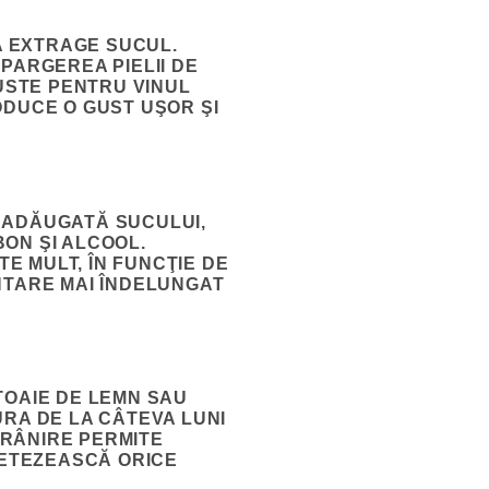
 A EXTRAGE SUCUL.
PARGEREA PIELII DE
USTE PENTRU VINUL
ODUCE O GUST UŞOR ŞI
 ADĂUGATĂ SUCULUI,
ON ŞI ALCOOL.
E MULT, ÎN FUNCŢIE DE
ENTARE MAI ÎNDELUNGAT
TOAIE DE LEMN
SAU
URA DE LA CÂTEVA LUNI
ĂTRÂNIRE PERMITE
NETEZEASCĂ ORICE