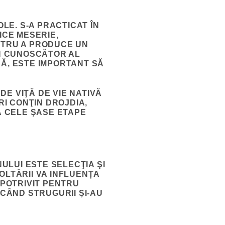
E. S-A PRACTICAT ÎN
ICE MESERIE,
NTRU A PRODUCE UN
UN CUNOSCĂTOR AL
SĂ, ESTE IMPORTANT SĂ
 DE VIŢĂ DE VIE NATIVĂ
RI CONŢIN DROJDIA,
Ă
CELE ŞASE ETAPE
NULUI ESTE SELECŢIA ŞI
LTĂRII VA INFLUENȚA
 POTRIVIT PENTRU
 CÂND STRUGURII ŞI-AU