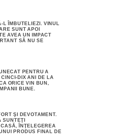
L ÎMBUTELIEZI. VINUL
CARE SUNT APOI
TE AVEA UN IMPACT
ORTANT SĂ NU SE
TUNECAT PENTRU A
INCI-DIX ANI DE LA
CA ORICE VIN BUN,
MPANII BUNE.
FORT ŞI DEVOTAMENT.
 SUNTEŢI
 ACASĂ
, ÎNŢELEGEREA
UNUI PRODUS FINAL DE