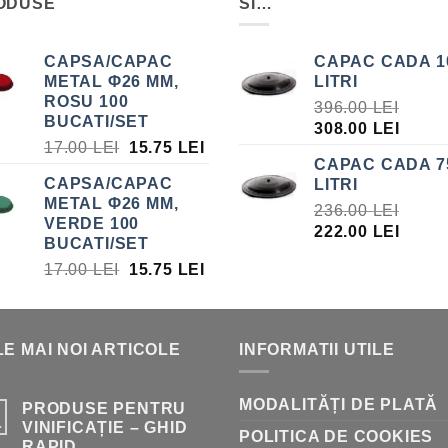
ODUSE
SI…
CAPSA/CAPAC
CAPAC CADA 1
METAL Φ26 MM,
LITRI
ROSU 100
396.00
LEI
BUCATI/SET
PREȚUL
PREȚ
308.00
LEI
PREȚUL
PREȚUL
17.00
LEI
15.75
LEI
INIȚIAL
CUR
CAPAC CADA 7
INIȚIAL
CURENT
A
ESTE
CAPSA/CAPAC
LITRI
A
ESTE:
FOST:
308.0
METAL Φ26 MM,
FOST:
15.75 LEI.
236.00
LEI
396.00 LEI.
VERDE 100
17.00 LEI.
PREȚUL
PREȚ
222.00
LEI
BUCATI/SET
INIȚIAL
CUR
PREȚUL
PREȚUL
17.00
LEI
15.75
LEI
A
ESTE
INIȚIAL
CURENT
FOST:
222.0
A
ESTE:
236.00 LEI.
FOST:
15.75 LEI.
E MAI NOI ARTICOLE
INFORMATII UTILE
17.00 LEI.
MODALITĂȚI DE PLATĂ
PRODUSE PENTRU
.
VINIFICAȚIE – GHID
POLITICA DE COOKIES
RAPID