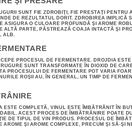
VIRE ŞI PRESARE
GURII SUNT FIE ZDROBIŢI, FIE PRESTAŢI PENTRU
NDE DE REZULTATUL DORIT. ZDROBIREA IMPLICĂ S
E ASIGURA O CULOARE PROFUNDĂ ŞI AROME ROB
E ALTĂ PARTE, PĂSTREAZĂ COAJA INTACTĂ ŞI PR
 ALB.
FERMENTARE
ÎNCEPE PROCESUL DE FERMENTARE. DROJDIA ESTE
TRUGURE SUNT TRANSFORMATE ÎN DIOXID DE CARB
A PROCESULUI DE FERMENTARE POT VARIA FOART
VINURILE ROŞII AU, ÎN GENERAL, UN TIMP DE FERM
TRÂNIRE
 ESTE COMPLETĂ, VINUL ESTE ÎMBĂTRÂNIT ÎN
BU
IDABIL. ACEST PROCES DE ÎMBĂTRÂNIRE POATE D
CŢIE DE TIPUL DE VIN PRODUS. PROCESUL DE ÎMB
TE AROME ŞI AROME COMPLEXE, PRECUM ŞI SĂ-ŞI 