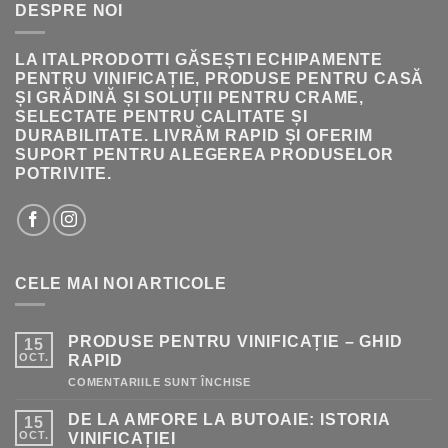
DESPRE NOI
LA ITALPRODOTTI GĂSEȘTI ECHIPAMENTE
PENTRU VINIFICAȚIE, PRODUSE PENTRU CASĂ
ȘI GRĂDINĂ ȘI SOLUȚII PENTRU CRAME,
SELECTATE PENTRU CALITATE ȘI
DURABILITATE. LIVRĂM RAPID ȘI OFERIM
SUPORT PENTRU ALEGEREA PRODUSELOR
POTRIVITE.
CELE MAI NOI ARTICOLE
PRODUSE PENTRU VINIFICAȚIE – GHID
15
OCT.
RAPID
PENTRU
COMENTARIILE SUNT ÎNCHISE
PRODUSE
PENTRU
DE LA AMFORE LA BUTOAIE: ISTORIA
15
VINIFICAȚIE
–
OCT.
VINIFICAȚIEI
GHID