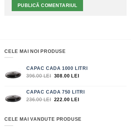
CELE MAI NOI PRODUSE
CAPAC CADA 1000 LITRI
PREȚUL
PREȚUL
396.00
LEI
308.00
LEI
INIȚIAL
CURENT
A
ESTE:
CAPAC CADA 750 LITRI
FOST:
308.00 LEI.
PREȚUL
PREȚUL
236.00
LEI
222.00
LEI
396.00 LEI.
INIȚIAL
CURENT
A
ESTE:
FOST:
222.00 LEI.
CELE MAI VANDUTE PRODUSE
236.00 LEI.