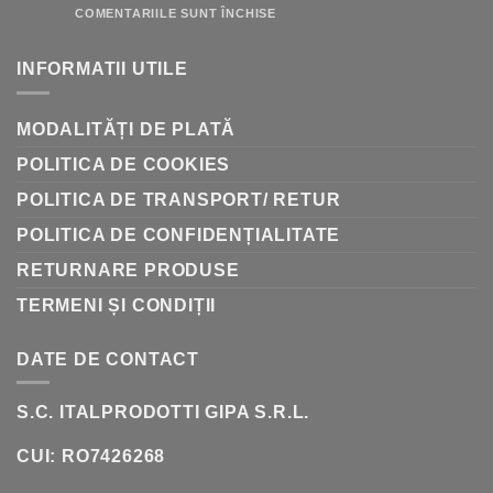
RAPID
PENTRU
COMENTARIILE SUNT ÎNCHISE
DE
LA
AMFORE
INFORMATII UTILE
LA
BUTOAIE:
ISTORIA
VINIFICAȚIEI
MODALITĂȚI DE PLATĂ
POLITICA DE COOKIES
POLITICA DE TRANSPORT/ RETUR
POLITICA DE CONFIDENȚIALITATE
RETURNARE PRODUSE
TERMENI ȘI CONDIȚII
DATE DE CONTACT
S.C. ITALPRODOTTI GIPA S.R.L.
CUI: RO7426268