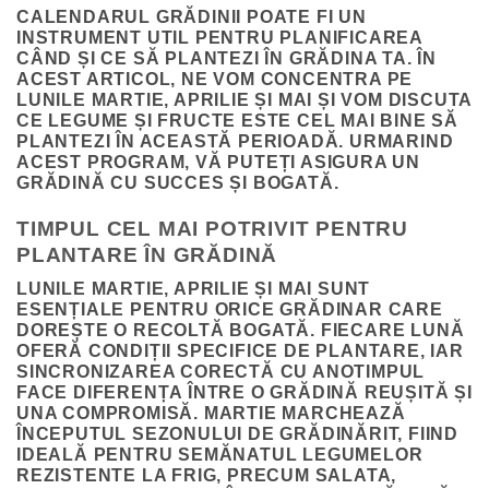
CALENDARUL GRĂDINII POATE FI UN
INSTRUMENT UTIL PENTRU PLANIFICAREA
CÂND ȘI CE SĂ PLANTEZI ÎN GRĂDINA TA. ÎN
ACEST ARTICOL, NE VOM CONCENTRA PE
LUNILE MARTIE, APRILIE ȘI MAI ȘI VOM DISCUTA
CE LEGUME ȘI FRUCTE ESTE CEL MAI BINE SĂ
PLANTEZI ÎN ACEASTĂ PERIOADĂ. URMARIND
ACEST PROGRAM, VĂ PUTEȚI ASIGURA UN
GRĂDINĂ CU SUCCES ȘI BOGATĂ.
TIMPUL CEL MAI POTRIVIT PENTRU
PLANTARE ÎN GRĂDINĂ
LUNILE MARTIE, APRILIE ȘI MAI SUNT
ESENȚIALE PENTRU ORICE GRĂDINAR CARE
DOREȘTE O RECOLTĂ BOGATĂ. FIECARE LUNĂ
OFERĂ CONDIȚII SPECIFICE DE PLANTARE, IAR
SINCRONIZAREA CORECTĂ CU ANOTIMPUL
FACE DIFERENȚA ÎNTRE O GRĂDINĂ REUȘITĂ ȘI
UNA COMPROMISĂ. MARTIE MARCHEAZĂ
ÎNCEPUTUL SEZONULUI DE GRĂDINĂRIT, FIIND
IDEALĂ PENTRU SEMĂNATUL LEGUMELOR
REZISTENTE LA FRIG, PRECUM SALATA,