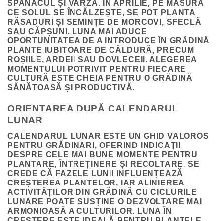
SPANACUL ȘI VARZA. ÎN APRILIE, PE MĂSURĂ
CE SOLUL SE ÎNCĂLZEȘTE, SE POT PLANTA
RĂSADURI ȘI SEMINȚE DE MORCOVI, SFECLĂ
SAU CĂPȘUNI. LUNA MAI ADUCE
OPORTUNITATEA DE A INTRODUCE ÎN GRĂDINĂ
PLANTE IUBITOARE DE CĂLDURĂ, PRECUM
ROȘIILE, ARDEII SAU DOVLECEII. ALEGEREA
MOMENTULUI POTRIVIT PENTRU FIECARE
CULTURĂ ESTE CHEIA PENTRU O GRĂDINĂ
SĂNĂTOASĂ ȘI PRODUCTIVĂ.
ORIENTAREA DUPĂ CALENDARUL
LUNAR
CALENDARUL LUNAR ESTE UN GHID VALOROS
PENTRU GRĂDINARI, OFERIND INDICAȚII
DESPRE CELE MAI BUNE MOMENTE PENTRU
PLANTARE, ÎNTREȚINERE ȘI RECOLTARE. SE
CREDE CĂ FAZELE LUNII INFLUENȚEAZĂ
CREȘTEREA PLANTELOR, IAR ALINIEREA
ACTIVITĂȚILOR DIN GRĂDINĂ CU CICLURILE
LUNARE POATE SUSȚINE O DEZVOLTARE MAI
ARMONIOASĂ A CULTURILOR. LUNA ÎN
CREȘTERE ESTE IDEALĂ PENTRU PLANTELE