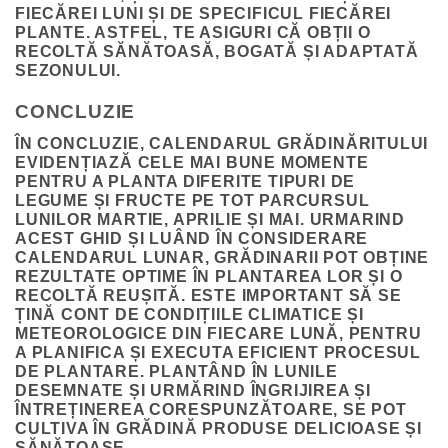
FIECĂREI LUNI ȘI DE SPECIFICUL FIECĂREI
PLANTE. ASTFEL, TE ASIGURI CĂ OBȚII O
RECOLTĂ SĂNĂTOASĂ, BOGATĂ ȘI ADAPTATĂ
SEZONULUI.
CONCLUZIE
ÎN CONCLUZIE, CALENDARUL GRĂDINĂRITULUI
EVIDENȚIAZĂ CELE MAI BUNE MOMENTE
PENTRU A PLANTA DIFERITE TIPURI DE
LEGUME ȘI FRUCTE PE TOT PARCURSUL
LUNILOR MARTIE, APRILIE ȘI MAI. URMARIND
ACEST GHID ȘI LUÂND ÎN CONSIDERARE
CALENDARUL LUNAR, GRĂDINARII POT OBȚINE
REZULTATE OPTIME ÎN PLANTAREA LOR ȘI O
RECOLTĂ REUȘITĂ. ESTE IMPORTANT SĂ SE
ȚINĂ CONT DE CONDIȚIILE CLIMATICE ȘI
METEOROLOGICE DIN FIECARE LUNĂ, PENTRU
A PLANIFICA ȘI EXECUTA EFICIENT PROCESUL
DE PLANTARE. PLANTÂND ÎN LUNILE
DESEMNATE ȘI URMĂRIND ÎNGRIJIREA ȘI
ÎNTREȚINEREA CORESPUNZĂTOARE, SE POT
CULTIVA ÎN GRĂDINĂ PRODUSE DELICIOASE ȘI
SĂNĂTOASE.