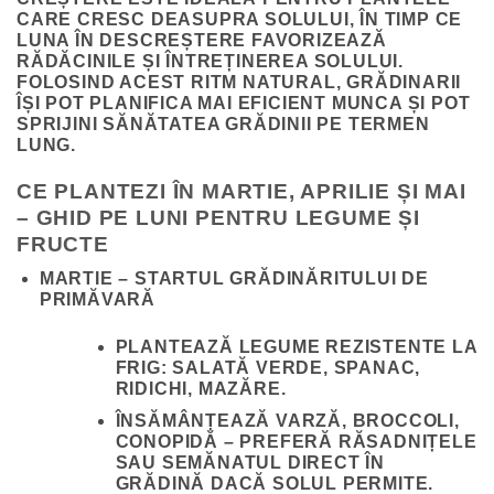
CARE CRESC DEASUPRA SOLULUI, ÎN TIMP CE
LUNA ÎN DESCREȘTERE FAVORIZEAZĂ
RĂDĂCINILE ȘI ÎNTREȚINEREA SOLULUI.
FOLOSIND ACEST RITM NATURAL, GRĂDINARII
ÎȘI POT PLANIFICA MAI EFICIENT MUNCA ȘI POT
SPRIJINI SĂNĂTATEA GRĂDINII PE TERMEN
LUNG.
CE PLANTEZI ÎN MARTIE, APRILIE ȘI MAI
– GHID PE LUNI PENTRU LEGUME ȘI
FRUCTE
MARTIE – STARTUL GRĂDINĂRITULUI DE
PRIMĂVARĂ
PLANTEAZĂ LEGUME REZISTENTE LA
FRIG: SALATĂ VERDE, SPANAC,
RIDICHI, MAZĂRE.
ÎNSĂMÂNȚEAZĂ VARZĂ, BROCCOLI,
CONOPIDĂ – PREFERĂ RĂSADNIȚELE
SAU SEMĂNATUL DIRECT ÎN
GRĂDINĂ DACĂ SOLUL PERMITE.