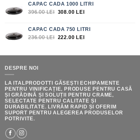
CAPAC CADA 1000 LITRI
PREȚUL
PREȚUL
396.00
LEI
308.00
LEI
INIȚIAL
CURENT
A
ESTE:
CAPAC CADA 750 LITRI
FOST:
308.00 LEI.
PREȚUL
PREȚUL
236.00
LEI
222.00
LEI
396.00 LEI.
INIȚIAL
CURENT
A
ESTE:
FOST:
222.00 LEI.
236.00 LEI.
DESPRE NOI
LA ITALPRODOTTI GĂSEȘTI ECHIPAMENTE
PENTRU VINIFICAȚIE, PRODUSE PENTRU CASĂ
ȘI GRĂDINĂ ȘI SOLUȚII PENTRU CRAME,
SELECTATE PENTRU CALITATE ȘI
DURABILITATE. LIVRĂM RAPID ȘI OFERIM
SUPORT PENTRU ALEGEREA PRODUSELOR
POTRIVITE.