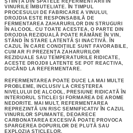
ȘTIINȚA DIN SPATELE REFERMENTĂRII ÎN
VINURILE ÎMBUTELIATE. ÎN TIMPUL
PROCESULUI DE FABRICARE A VINULUI,
DROJDIA ESTE RESPONSABILĂ DE
FERMENTAREA ZAHARURILOR DIN STRUGURI
ÎN ALCOOL. CU TOATE ACESTEA, O PARTE DIN
DROJDIA REZIDUALĂ POATE RĂMÂNE ÎN VIN,
STÂND ÎN STARE LATENTĂ ȘI INACTIVĂ. ÎN
CAZUL ÎN CARE CONDIȚIILE SUNT FAVORABILE,
CUM AR FI PREZENȚA ZAHARURILOR
REZIDUALE SAU TEMPERATURILE RIDICATE,
ACESTE DROJDII LATENTE SE POT REACTIVA,
DUCÂND LA REFERMENTARE.
REFERMENTAREA POATE DUCE LA MAI MULTE
PROBLEME, INCLUSIV LA CREȘTEREA
NIVELULUI DE ALCOOL, PRESIUNE RIDICATĂ ÎN
INTERIORUL STICLEI ȘI FORMAREA DE AROME
NEDORITE. MAI MULT, REFERMENTAREA
REPREZINTĂ UN RISC SEMNIFICATIV ÎN CAZUL
VINURILOR SPUMANTE, DEOARECE
CARBONATAREA EXCESIVĂ POATE PROVOCA
SPARGEREA DOPURILOR DE PLUTĂ SAU
EXPLOZIA STICLELOR.