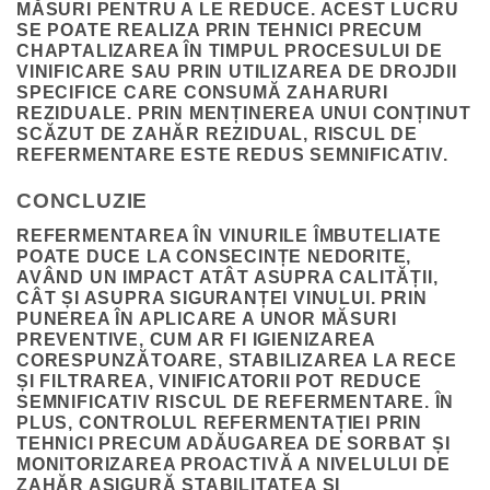
MĂSURI PENTRU A LE REDUCE. ACEST LUCRU
SE POATE REALIZA PRIN TEHNICI PRECUM
CHAPTALIZAREA ÎN TIMPUL PROCESULUI DE
VINIFICARE SAU PRIN UTILIZAREA DE DROJDII
SPECIFICE CARE CONSUMĂ ZAHARURI
REZIDUALE. PRIN MENȚINEREA UNUI CONȚINUT
SCĂZUT DE ZAHĂR REZIDUAL, RISCUL DE
REFERMENTARE ESTE REDUS SEMNIFICATIV.
CONCLUZIE
REFERMENTAREA ÎN VINURILE ÎMBUTELIATE
POATE DUCE LA CONSECINȚE NEDORITE,
AVÂND UN IMPACT ATÂT ASUPRA CALITĂȚII,
CÂT ȘI ASUPRA SIGURANȚEI VINULUI. PRIN
PUNEREA ÎN APLICARE A UNOR MĂSURI
PREVENTIVE, CUM AR FI IGIENIZAREA
CORESPUNZĂTOARE, STABILIZAREA LA RECE
ȘI FILTRAREA, VINIFICATORII POT REDUCE
SEMNIFICATIV RISCUL DE REFERMENTARE. ÎN
PLUS, CONTROLUL REFERMENTAȚIEI PRIN
TEHNICI PRECUM ADĂUGAREA DE SORBAT ȘI
MONITORIZAREA PROACTIVĂ A NIVELULUI DE
ZAHĂR ASIGURĂ STABILITATEA ȘI