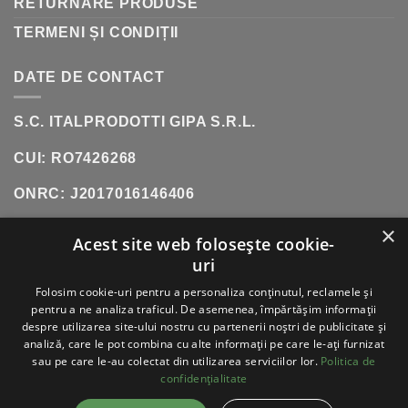
RETURNARE PRODUSE
TERMENI ȘI CONDIȚII
DATE DE CONTACT
S.C. ITALPRODOTTI GIPA S.R.L.
CUI: RO7426268
ONRC: J2017016146406
×
SHOWROOM:
SOS. OLTENITEI, NR. 181, POPESTI-
Acest site web folosește cookie-
LEORDENI (INCINTA DANUBIANA)
uri
TELEFON:
0771 618 242
Folosim cookie-uri pentru a personaliza conținutul, reclamele și
pentru a ne analiza traficul. De asemenea, împărtășim informații
despre utilizarea site-ului nostru cu partenerii noștri de publicitate și
analiză, care le pot combina cu alte informații pe care le-ați furnizat
sau pe care le-au colectat din utilizarea serviciilor lor.
Politica de
VISA
PAYPAL
STRIPE
MASTERCARD
CASH
ON
confidențialitate
DELIVERY
ABOUT
BLOG
CONTACT