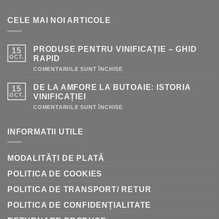
CELE MAI NOI ARTICOLE
PRODUSE PENTRU VINIFICAȚIE – GHID
15
OCT.
RAPID
PENTRU
COMENTARIILE SUNT ÎNCHISE
PRODUSE
PENTRU
DE LA AMFORE LA BUTOAIE: ISTORIA
15
VINIFICAȚIE
–
OCT.
VINIFICAȚIEI
GHID
RAPID
PENTRU
COMENTARIILE SUNT ÎNCHISE
DE
LA
AMFORE
INFORMATII UTILE
LA
BUTOAIE:
ISTORIA
VINIFICAȚIEI
MODALITĂȚI DE PLATĂ
POLITICA DE COOKIES
POLITICA DE TRANSPORT/ RETUR
POLITICA DE CONFIDENȚIALITATE