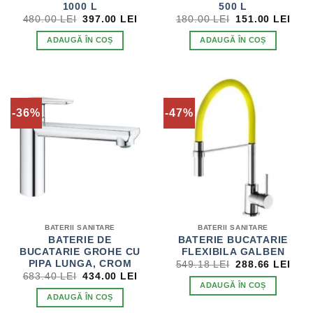
1000 L
500 L
PREȚUL
PREȚUL
PREȚUL
PRE
480.00
LEI
397.00
LEI
180.00
LEI
151.00
LEI
INIȚIAL
CURENT
INIȚIAL
CUR
A
ESTE:
A
EST
ADAUGĂ ÎN COȘ
ADAUGĂ ÎN COȘ
FOST:
397.00 LEI.
FOST:
151.
480.00 LEI.
180.00 LEI.
-36%
-47%
BATERII SANITARE
BATERII SANITARE
BATERIE DE
BATERIE BUCATARIE
BUCATARIE GROHE CU
FLEXIBILA GALBEN
PREȚUL
PRE
PIPA LUNGA, CROM
549.18
LEI
288.66
LEI
INIȚIAL
CUR
PREȚUL
PREȚUL
683.40
LEI
434.00
LEI
A
EST
INIȚIAL
CURENT
ADAUGĂ ÎN COȘ
FOST:
288.
A
ESTE:
ADAUGĂ ÎN COȘ
549.18 LEI.
FOST:
434.00 LEI.
683.40 LEI.