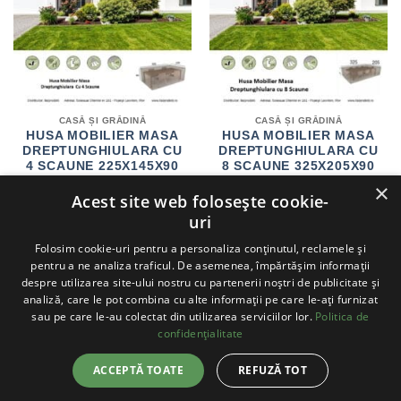
CASĂ ȘI GRĂDINĂ
CASĂ ȘI GRĂDINĂ
HUSA MOBILIER MASA
HUSA MOBILIER MASA
DREPTUNGHIULARA CU
DREPTUNGHIULARA CU
4 SCAUNE 225X145X90
8 SCAUNE 325X205X90
CM
CM
×
PREȚUL
PREȚUL
PREȚUL
PRE
Acest site web folosește cookie-
169.00
LEI
114.00
LEI
207.99
LEI
154.00
LEI
INIȚIAL
CURENT
INIȚIAL
CUR
uri
A
ESTE:
A
EST
ADAUGĂ ÎN COȘ
ADAUGĂ ÎN COȘ
FOST:
114.00 LEI.
FOST:
154.
169.00 LEI.
207.99 LEI.
Folosim cookie-uri pentru a personaliza conținutul, reclamele și
pentru a ne analiza traficul. De asemenea, împărtășim informații
despre utilizarea site-ului nostru cu partenerii noștri de publicitate și
analiză, care le pot combina cu alte informații pe care le-ați furnizat
sau pe care le-au colectat din utilizarea serviciilor lor.
Politica de
-52%
-48%
confidențialitate
ACCEPTĂ TOATE
REFUZĂ TOT