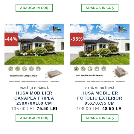
INIȚIAL
CURENT
INIȚIAL
CUR
A
ESTE:
A
ESTE
ADAUGĂ ÎN COȘ
ADAUGĂ ÎN COȘ
FOST:
383.50 LEI.
FOST:
57.50
614.00 LEI.
155.00 LEI.
-44%
-55%
CASĂ ȘI GRĂDINĂ
CASĂ ȘI GRĂDINĂ
HUSA MOBILIER
HUSĂ MOBILIER
CANAPEA TRIPLA
FOTOLIU EXTERIOR
230X70X100 CM
95X70X95 CM
PREȚUL
PREȚUL
PREȚUL
PRE
135.00
LEI
75.50
LEI
108.00
LEI
48.50
LEI
INIȚIAL
CURENT
INIȚIAL
CUR
A
ESTE:
A
ESTE
ADAUGĂ ÎN COȘ
ADAUGĂ ÎN COȘ
FOST:
75.50 LEI.
FOST:
48.50
135.00 LEI.
108.00 LEI.