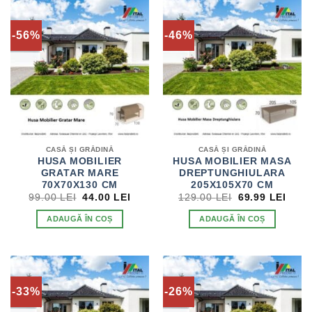
-56%
-46%
CASĂ ȘI GRĂDINĂ
CASĂ ȘI GRĂDINĂ
HUSA MOBILIER
HUSA MOBILIER MASA
GRATAR MARE
DREPTUNGHIULARA
70X70X130 CM
205X105X70 CM
PREȚUL
PREȚUL
PREȚUL
PRE
99.00
LEI
44.00
LEI
129.00
LEI
69.99
LEI
INIȚIAL
CURENT
INIȚIAL
CUR
A
ESTE:
A
ESTE
ADAUGĂ ÎN COȘ
ADAUGĂ ÎN COȘ
FOST:
44.00 LEI.
FOST:
69.99
99.00 LEI.
129.00 LEI.
-33%
-26%