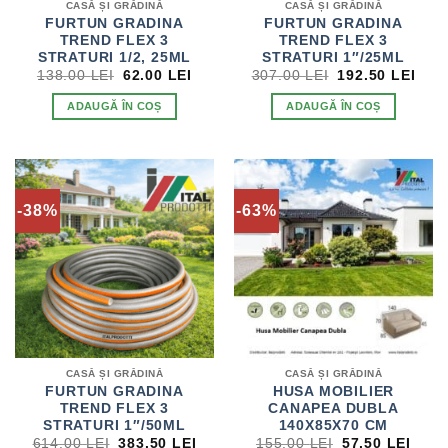
CASĂ ȘI GRĂDINĂ
CASĂ ȘI GRĂDINĂ
FURTUN GRADINA
FURTUN GRADINA
TREND FLEX 3
TREND FLEX 3
STRATURI 1/2, 25ML
STRATURI 1″/25ML
PREȚUL
PREȚUL
PREȚUL
PRE
138.00
LEI
62.00
LEI
307.00
LEI
192.50
LEI
INIȚIAL
CURENT
INIȚIAL
CUR
A
ESTE:
A
EST
ADAUGĂ ÎN COȘ
ADAUGĂ ÎN COȘ
FOST:
62.00 LEI.
FOST:
192.
138.00 LEI.
307.00 LEI.
-38%
-63%
CASĂ ȘI GRĂDINĂ
CASĂ ȘI GRĂDINĂ
FURTUN GRADINA
HUSA MOBILIER
TREND FLEX 3
CANAPEA DUBLA
STRATURI 1″/50ML
140X85X70 CM
PREȚUL
PREȚUL
PREȚUL
PRE
614.00
LEI
383.50
LEI
155.00
LEI
57.50
LEI