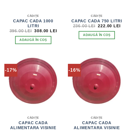
CĂDIȚE
CĂDIȚE
CAPAC CADA 1000
CAPAC CADA 750 LITRI
PREȚUL
PRE
LITRI
236.00
LEI
222.00
LEI
INIȚIAL
CUR
PREȚUL
PREȚUL
396.00
LEI
308.00
LEI
A
EST
INIȚIAL
CURENT
ADAUGĂ ÎN COȘ
FOST:
222.
A
ESTE:
ADAUGĂ ÎN COȘ
236.00 LEI.
FOST:
308.00 LEI.
396.00 LEI.
-17%
-16%
CĂDIȚE
CĂDIȚE
CAPAC CADA
CAPAC CADA
ALIMENTARA VISINIE
ALIMENTARA VISINIE