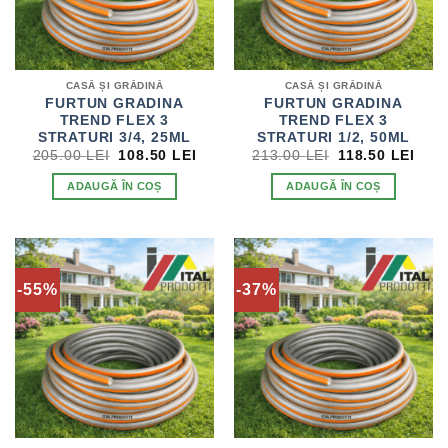
CASĂ ȘI GRĂDINĂ
CASĂ ȘI GRĂDINĂ
FURTUN GRADINA
FURTUN GRADINA
TREND FLEX 3
TREND FLEX 3
STRATURI 3/4, 25ML
STRATURI 1/2, 50ML
PREȚUL
PREȚUL
PREȚUL
PRE
205.00
LEI
108.50
LEI
213.00
LEI
118.50
LEI
INIȚIAL
CURENT
INIȚIAL
CUR
A
ESTE:
A
EST
ADAUGĂ ÎN COȘ
ADAUGĂ ÎN COȘ
FOST:
108.50 LEI.
FOST:
118.
205.00 LEI.
213.00 LEI.
-55%
-37%