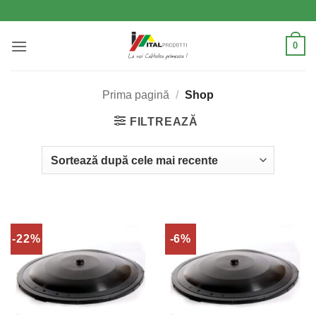
Skip
to
content
0
Prima pagină
/
Shop
FILTREAZĂ
-22%
-6%